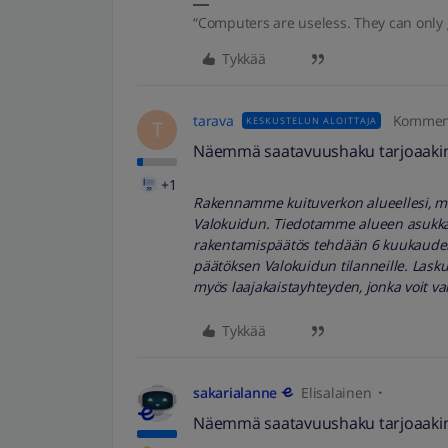
“Computers are useless. They can only 
Tykkää
tarava
Komment
KESKUSTELUN ALOITTAJA
T
Näemmä saatavuushaku tarjoaakin m
+1
Rakennamme kuituverkon alueellesi, mikä
Valokuidun. Tiedotamme alueen asukkaat
rakentamispäätös tehdään 6 kuukauden
päätöksen Valokuidun tilanneille. Lasku 
myös laajakaistayhteyden, jonka voit v
Tykkää
sakarialanne
Elisalainen
Näemmä saatavuushaku tarjoaakin m