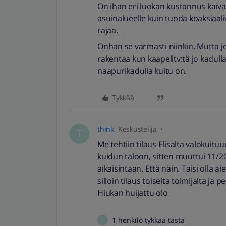
On ihan eri luokan kustannus kaiv
asuinalueelle kuin tuoda koaksiaali
rajaa.
Onhan se varmasti niinkin. Mutta jo
rakentaa kun kaapelitv:tä jo kadul
naapurikadulla kuitu on.
Tykkää
think
Keskustelija
T
Me tehtiin tilaus Elisalta valokuit
kuidun taloon, sitten muuttui 11/2
aikaisintaan. Että näin. Taisi olla ai
silloin tilaus toiselta toimijalta j
Hiukan huijattu olo
1 henkilö tykkää tästä
I