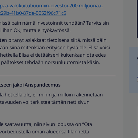
yppaa-valokuitubuumiin-investoi-200-miljoonaa-
-c29b-41b0-87de-0052f96c71c5
issä päin nämä investoinnit tehdään? Tarvitsisin
ii ihan OK, mutta ei työkäytössä.
n pitänyt asiakkaat tietoisena siitä, missä päin
än siinä mitenkään erityisen hyviä ole. Elisa voisi
ä hetkellä Elisa ei tietääkseni kuitenkaan ota edes
n päätökset tehdään norsunluutornista käsin.
seen jakoi
Anspandeemus
lä hetkellä ole, eli mihin ja milloin rakennetaan
atavuuden voi tarkistaa tämän nettisivun
le saatavuutta, niin sivun lopussa on “Ota
 voi tiedustella oman alueensa tilannetta