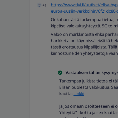
https://www.tivi.fi/uutiset/elisa-h
+1
euroa-uusiin-verkkoihin/6f21dc80
Onkohan tästä tarkempaa tietoa, m
kipeästi valokuituyhteyttä. 5G toim
Valoo on markkinoista ehkä parhaite
hankkeita on käynnissä eivätkä hekä
tässä erottautua kilpailijoista. Täll
kiinnostuneiden yhteystietoja vaa
Vastauksen tähän kysymyk
Tarkempaa julkista tietoa ei täl
Elisan puolesta valokuitua. Sa
kautta:
Linkki
Ja jos omaan osoitteeseen ei o
Yhteyttä” - kohta ja sen kautta