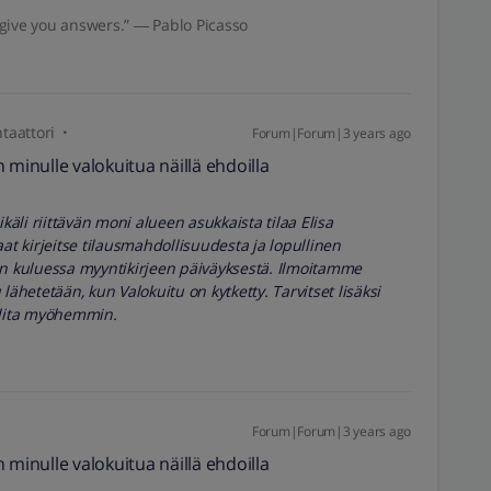
give you answers.” ― Pablo Picasso
aattori
Forum|Forum|3 years ago
inulle valokuitua näillä ehdoilla
li riittävän moni alueen asukkaista tilaa Elisa
 kirjeitse tilausmahdollisuudesta ja lopullinen
 kuluessa myyntikirjeen päiväyksestä. Ilmoitamme
lähetetään, kun Valokuitu on kytketty. Tarvitset lisäksi
alita myöhemmin.
Forum|Forum|3 years ago
inulle valokuitua näillä ehdoilla