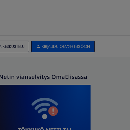
A KESKUSTELU
KIRJAUDU OMAYHTEISÖÖN
Netin vianselvitys OmaElisassa