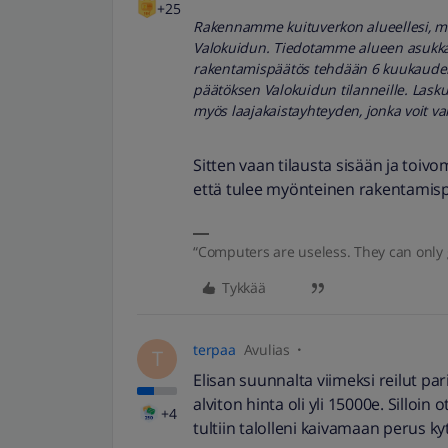
+25
Rakennamme kuituverkon alueellesi, mikä
Valokuidun. Tiedotamme alueen asukkaat
rakentamispäätös tehdään 6 kuukauden
päätöksen Valokuidun tilanneille. Lasku 
myös laajakaistayhteyden, jonka voit v
Sitten vaan tilausta sisään ja toivom
että tulee myönteinen rakentamis
“Computers are useless. They can only 
Tykkää
terpaa
Avulias
T
Elisan suunnalta viimeksi reilut pari
alviton hinta oli yli 15000e. Silloin 
+4
tultiin talolleni kaivamaan perus k