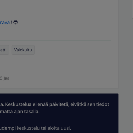
rava
! 😎
etti
Valokuitu
Jaa
 Keskustelua ei enää päivitetä, eivätkä sen tiedot
ämättä ajan tasalla.
uudempi keskustelu
tai
aloita uusi.