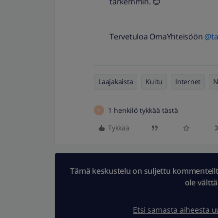
tarkemmin. 😊
Tervetuloa OmaYhteisöön
@ta
Laajakaista
Kuitu
Internet
N
1 henkilö tykkää tästä
P
Tykkää
Tämä keskustelu on suljettu kommenteilta.
ole vältt
Etsi samasta aiheesta 