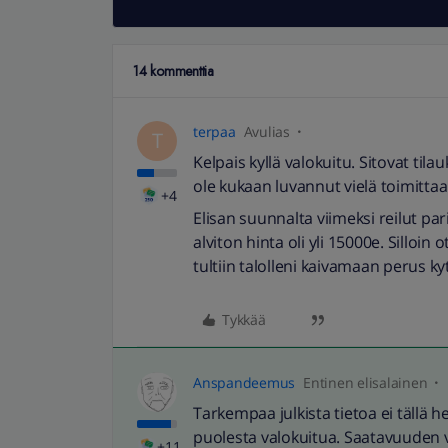
14 kommenttia
terpaa
Avulias
T
Kelpais kyllä valokuitu. Sitovat tila
ole kukaan luvannut vielä toimittaa
+4
Elisan suunnalta viimeksi reilut pari
alviton hinta oli yli 15000e. Silloin 
tultiin talolleni kaivamaan perus k
Tykkää
Anspandeemus
Entinen elisalainen
Tarkempaa julkista tietoa ei tällä he
puolesta valokuitua. Saatavuuden v
+11