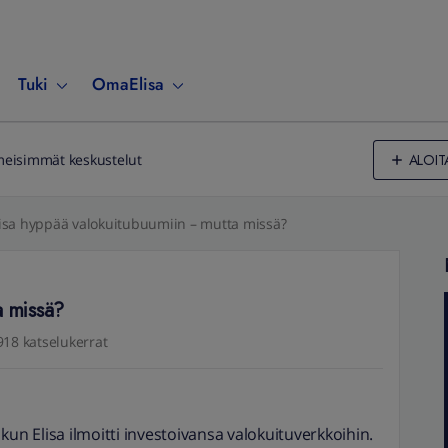
Tuki
OmaElisa
ALOIT
meisimmät keskustelut
isa hyppää valokuitubuumiin – mutta missä?
a missä?
918 katselukerrat
kun Elisa ilmoitti investoivansa valokuituverkkoihin.