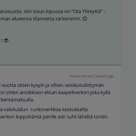
atavuutta, niin sivun lopussa on “Ota Yhteyttä” -
a oman alueensa tilannetta tarkemmin. 😊
a
! 😎
Forum|Forum|3 years ago
 vuotta sitten kysyin ja silloin valokuituliittymän
otin sitten antiikkisen elisan kaapeliverkon joka kyllä
ytkentämaksulla.
aa valokuidun runkoverkkoa keskukselta
verkon loppuhäntä perille asti suht läheltä tontin