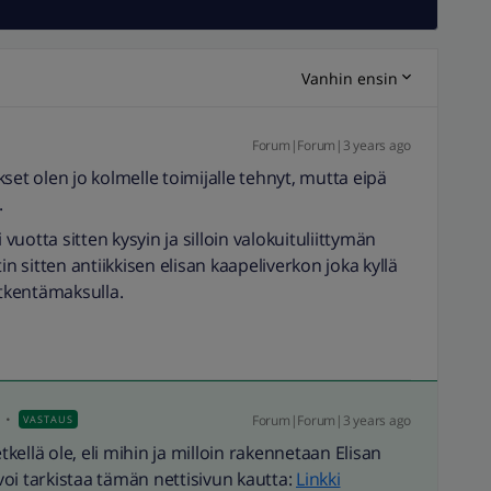
Vanhin ensin
Forum|Forum|3 years ago
ukset olen jo kolmelle toimijalle tehnyt, mutta eipä
.
 vuotta sitten kysyin ja silloin valokuituliittymän
otin sitten antiikkisen elisan kaapeliverkon joka kyllä
ytkentämaksulla.
Forum|Forum|3 years ago
VASTAUS
tkellä ole, eli mihin ja milloin rakennetaan Elisan
oi tarkistaa tämän nettisivun kautta:
Linkki