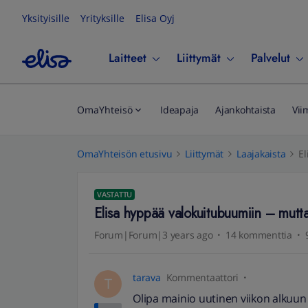
Yksityisille
Yrityksille
Elisa Oyj
Laitteet
Liittymät
Palvelut
OmaYhteisö
Ideapaja
Ajankohtaista
Vii
OmaYhteisön etusivu
Liittymät
Laajakaista
El
VASTATTU
Elisa hyppää valokuitubuumiin – mutt
Forum|Forum|3 years ago
14 kommenttia
tarava
Kommentaattori
T
Olipa mainio uutinen viikon alkuun 