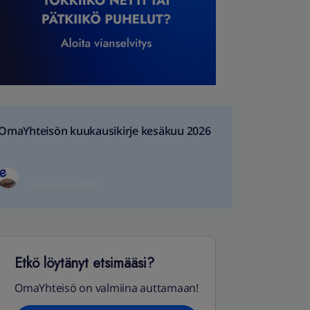
OmaYhteisön kuukausikirje kesäkuu 2026
1 kuukausi sitten
Etkö löytänyt etsimääsi?
OmaYhteisö on valmiina auttamaan!