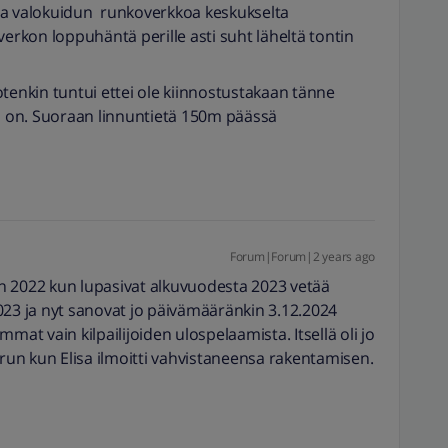
aa valokuidun runkoverkkoa keskukselta
verkon loppuhäntä perille asti suht läheltä tontin
tenkin tuntui ettei ole kiinnostustakaan tänne
la on. Suoraan linnuntietä 150m päässä
Forum|Forum|2 years ago
uun 2022 kun lupasivat alkuvuodesta 2023 vetää
023 ja nyt sanovat jo päivämääränkin 3.12.2024
emmat vain kilpailijoiden ulospelaamista. Itsellä oli jo
a perun kun Elisa ilmoitti vahvistaneensa rakentamisen.