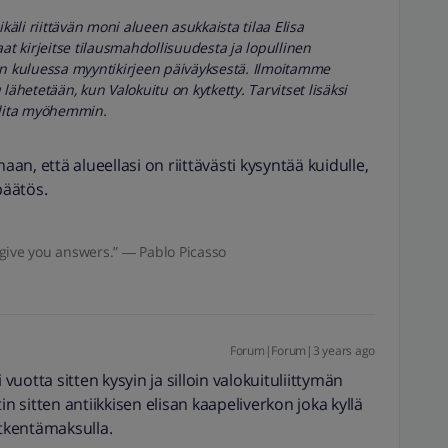
li riittävän moni alueen asukkaista tilaa Elisa
 kirjeitse tilausmahdollisuudesta ja lopullinen
 kuluessa myyntikirjeen päiväyksestä. Ilmoitamme
lähetetään, kun Valokuitu on kytketty. Tarvitset lisäksi
alita myöhemmin.
aan, että alueellasi on riittävästi kysyntää kuidulle,
päätös.
give you answers.” ― Pablo Picasso
Forum|Forum|3 years ago
 vuotta sitten kysyin ja silloin valokuituliittymän
otin sitten antiikkisen elisan kaapeliverkon joka kyllä
ytkentämaksulla.