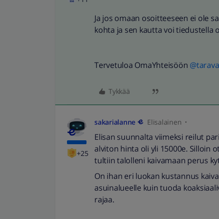
Ja jos omaan osoitteeseen ei ole sa
kohta ja sen kautta voi tiedustell
Tervetuloa OmaYhteisöön
@tarav
Tykkää
sakarialanne
Elisalainen
Elisan suunnalta viimeksi reilut pari
alviton hinta oli yli 15000e. Silloin 
+25
tultiin talolleni kaivamaan perus k
On ihan eri luokan kustannus kaiv
asuinalueelle kuin tuoda koaksiaali
rajaa.