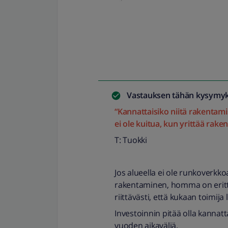
Vastauksen tähän kysymyk
“Kannattaisiko niitä rakentamis
ei ole kuitua, kun yrittää rake
T: Tuokki
Jos alueella ei ole runkoverkkoa
rakentaminen, homma on erittäin 
riittävästi, että kukaan toimij
Investoinnin pitää olla kannat
vuoden aikaväliä.