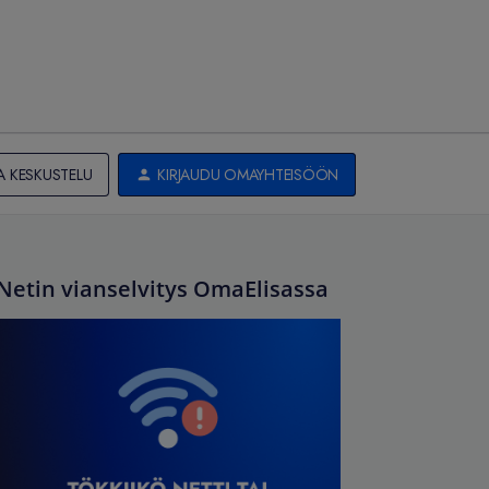
A KESKUSTELU
KIRJAUDU OMAYHTEISÖÖN
Netin vianselvitys OmaElisassa