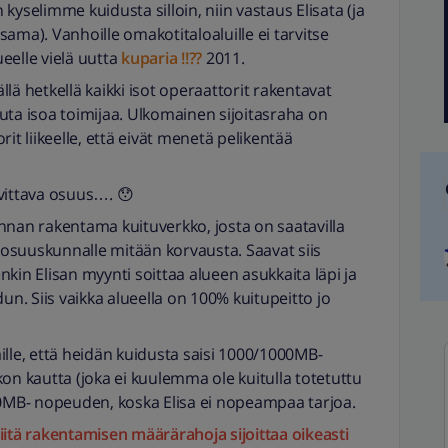
kyselimme kuidusta silloin, niin vastaus Elisata (ja
 sama). Vanhoille omakotitaloaluille ei tarvitse
ueelle vielä uutta
kuparia !!??
2011.
lä hetkellä kaikki isot operaattorit rakentavat
uta isoa toimijaa. Ulkomainen sijoitasraha on
it liikeelle, että eivät menetä pelikentää
vittava osuus…. 😯
an rakentama kuituverkko, josta on saatavilla
a osuuskunnalle mitään korvausta. Saavat siis
kin Elisan myynti soittaa alueen asukkaita läpi ja
un. Siis vaikka alueella on 100% kuitupeitto jo
ille, että heidän kuidusta saisi 1000/1000MB-
 kautta (joka ei kuulemma ole kuitulla totetuttu
00MB- nopeuden, koska Elisa ei nopeampaa tarjoa.
iitä rakentamisen määrärahoja sijoittaa oikeasti