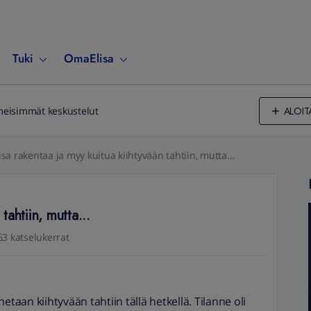
Tuki
OmaElisa
ALOIT
meisimmät keskustelut
isa rakentaa ja myy kuitua kiihtyvään tahtiin, mutta...
tahtiin, mutta...
63 katselukerrat
etaan kiihtyvään tahtiin tällä hetkellä. Tilanne oli