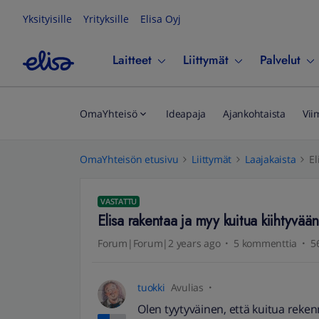
Yksityisille
Yrityksille
Elisa Oyj
Laitteet
Liittymät
Palvelut
OmaYhteisö
Ideapaja
Ajankohtaista
Vii
OmaYhteisön etusivu
Liittymät
Laajakaista
El
VASTATTU
Elisa rakentaa ja myy kuitua kiihtyvään 
Forum|Forum|2 years ago
5 kommenttia
5
tuokki
Avulias
Olen tyytyväinen, että kuitua rekenn