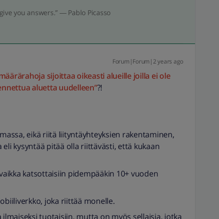
give you answers.” ― Pablo Picasso
Forum|Forum|2 years ago
ärärahoja sijoittaa oikeasti alueille joilla ei ole
kennettua aluetta uudelleen”
?!
emassa, eikä riitä liityntäyhteyksien rakentaminen,
 eli kysyntää pitää olla riittävästi, että kukaan
, vaikka katsottaisiin pidempääkin 10+ vuoden
biiliverkko, joka riittää monelle.
ka ilmaiseksi tuotaisiin, mutta on myös sellaisia, jotka