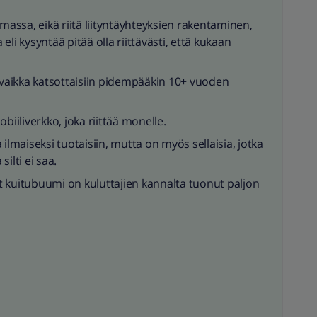
emassa, eikä riitä liityntäyhteyksien rakentaminen,
 eli kysyntää pitää olla riittävästi, että kukaan
, vaikka katsottaisiin pidempääkin 10+ vuoden
biiliverkko, joka riittää monelle.
ka ilmaiseksi tuotaisiin, mutta on myös sellaisia, jotka
ilti ei saa.
 kuitubuumi on kuluttajien kannalta tuonut paljon