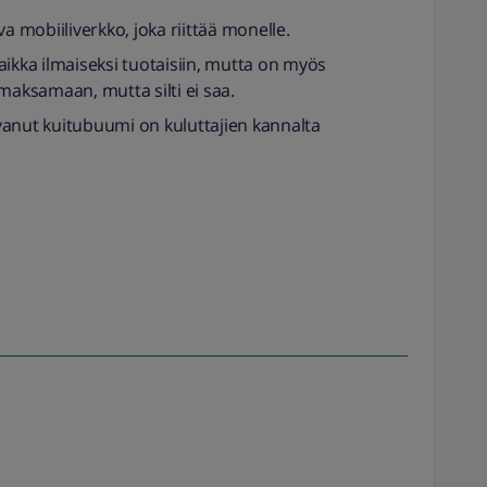
va mobiiliverkko, joka riittää monelle.
 vaikka ilmaiseksi tuotaisiin, mutta on myös
a maksamaan, mutta silti ei saa.
vanut kuitubuumi on kuluttajien kannalta