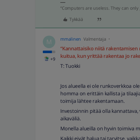
“Computers are useless. They can only 
Tykkää
mmalinen
Valmentaja
M
“Kannattaisiko niitä rakentamisen mä
kuitua, kun yrittää rakentaa jo ra
+9
T: Tuokki
Jos alueella ei ole runkoverkkoa ol
homma on erittäin kallista ja tilaajia
toimija lähtee rakentamaan.
Investoinnin pitää olla kannattava
aikaväliä.
Monella alueilla on hyvin toimiva mo
Kaikki eivät halua tai tarvitse, vaik