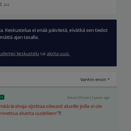
Jaa
 Keskustelua ei enää päivitetä, eivätkä sen tiedot
ämättä ajan tasalla.
uudempi keskustelu
tai
aloita uusi.
Vanhin ensin
Forum|Forum|2 years ago
US
ärärahoja sijoittaa oikeasti alueille joilla ei ole
kennettua aluetta uudelleen”
?!