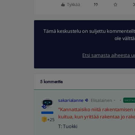
Tykkää
Tämä keskustelu on suljettu kommenteilta.
ole vältt
Etsi samasta aiheesta 
5 kommenttia
sakarialanne
Elisalainen
VASTA
“Kannattaisiko niitä rakentamisen mä
kuitua, kun yrittää rakentaa jo ra
+25
T: Tuokki