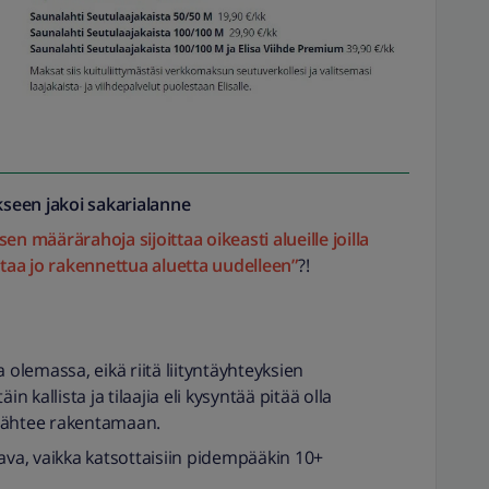
seen jakoi
sakarialanne
en määrärahoja sijoittaa oikeasti alueille joilla
ntaa jo rakennettua aluetta uudelleen”
?!
 olemassa, eikä riitä liityntäyhteyksien
kallista ja tilaajia eli kysyntää pitää olla
a lähtee rakentamaan.
tava, vaikka katsottaisiin pidempääkin 10+