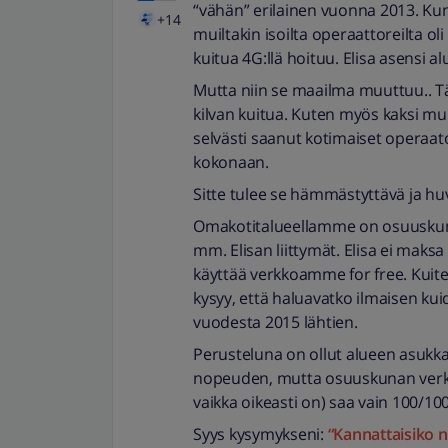
“vähän” erilainen vuonna 2013. Kun 
+14
muiltakin isoilta operaattoreilta oli
kuitua 4G:llä hoituu. Elisa asensi al
Mutta niin se maailma muuttuu.. Täl
kilvan kuitua. Kuten myös kaksi mu
selvästi saanut kotimaiset operaator
kokonaan.
Sitte tulee se hämmästyttävä ja hu
Omakotitalueellamme on osuuskunn
mm. Elisan liittymät. Elisa ei maks
käyttää verkkoamme for free. Kuiten
kysyy, että haluavatko ilmaisen kuid
vuodesta 2015 lähtien.
Perusteluna on ollut alueen asukka
nopeuden, mutta osuuskunan verkon
vaikka oikeasti on) saa vain 100/1
Syys kysymykseni:
“Kannattaisiko n