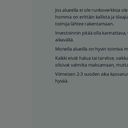
Jos alueella ei ole runkoverkkoa ol
homma on erittäin kallista ja tilaajia
toimija lähtee rakentamaan.
Investoinnin pitää olla kannattava
aikaväliä.
Monella alueilla on hyvin toimiva mo
Kaikki eivät halua tai tarvitse, vaik
olisivat valmiita maksamaan, mutta s
Viimeisen 2-3 vuoden aika kasvanut
hyvää.