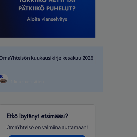
OmaYhteisön kuukausikirje kesäkuu 2026
1 kuukausi sitten
Etkö löytänyt etsimääsi?
OmaYhteisö on valmiina auttamaan!