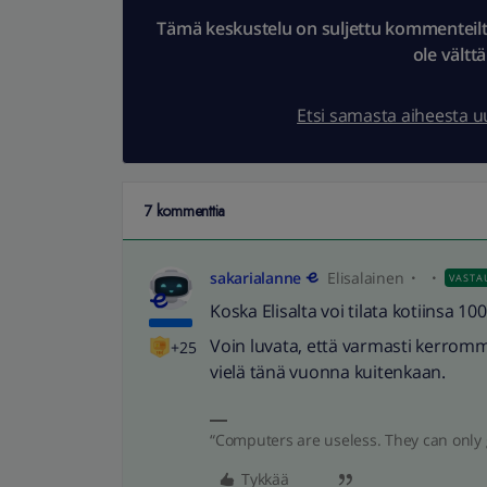
Tämä keskustelu on suljettu kommenteilta.
ole vältt
Etsi samasta aiheesta 
7 kommenttia
sakarialanne
Elisalainen
VASTA
Koska Elisalta voi tilata kotiinsa 10
Voin luvata, että varmasti kerromm
+25
vielä tänä vuonna kuitenkaan.
“Computers are useless. They can only 
Tykkää