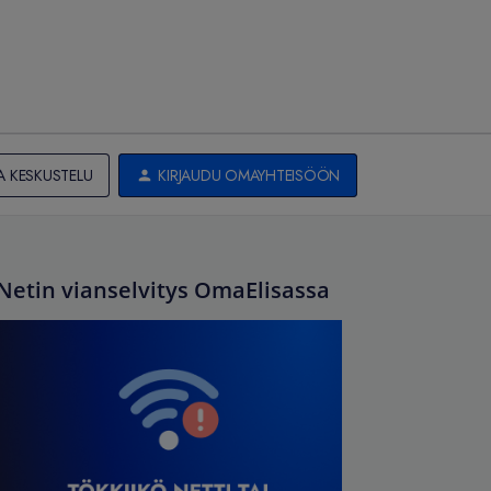
A KESKUSTELU
KIRJAUDU OMAYHTEISÖÖN
Netin vianselvitys OmaElisassa