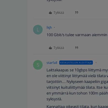
Tykkää
lkjh
L
100 Gbit/s tulee varmaan aiemmin k
Tykkää
starfall
KESKUSTELUN ALOITTAJA
S
Laittakaapas se 10gbps liittymä myy
en ole viittinyt liittymää vielä tila
tarjottiin… Nykyseen kaapeliin giga
viitsinyt kuituliittymää tilata. Its
en ymmärrä kun tohon 100m päähän r
syksystä.
Kannattaa oikeasti tilata, kun kaap