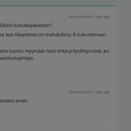
Forum|Forum|1 year ago
0Gbit/s kuitulaajakaistan?
e, kun tilaaminen on mahdollista. Ei tule olemaan
ette suostu myymään kuin ehkä yritysliittymänä. Jos
valokuituyhteys.
Forum|Forum|1 year ago
tavaksi ensin.