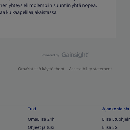
nen yhteys eli molempiin suuntiin yhtä nopea.
a ku kaapelilaajakaistassa.
OmaYhteisö-käyttöehdot
Accessibility statement
Tuki
Ajankohtaista
OmaElisa 24h
Elisa Etuohje
Ohjeet ja tuki
Elisa 5G