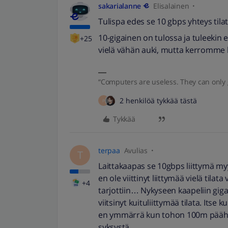
sakarialanne
Elisalainen
Tulispa edes se 10 gbps yhteys tilat
10-gigainen on tulossa ja tuleekin 
+25
vielä vähän auki, mutta kerromme ky
“Computers are useless. They can only 
2 henkilöä tykkää tästä
P
Tykkää
terpaa
Avulias
T
Laittakaapas se 10gbps liittymä myy
en ole viittinyt liittymää vielä tila
+4
tarjottiin… Nykyseen kaapeliin giga
viitsinyt kuituliittymää tilata. Its
en ymmärrä kun tohon 100m päähän r
syksystä.