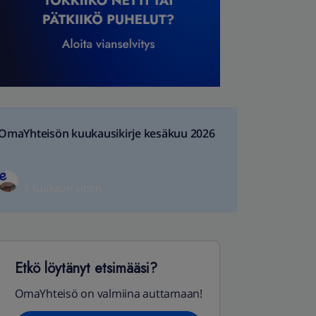
OmaYhteisön kuukausikirje kesäkuu 2026
1 kuukausi sitten
Etkö löytänyt etsimääsi?
OmaYhteisö on valmiina auttamaan!