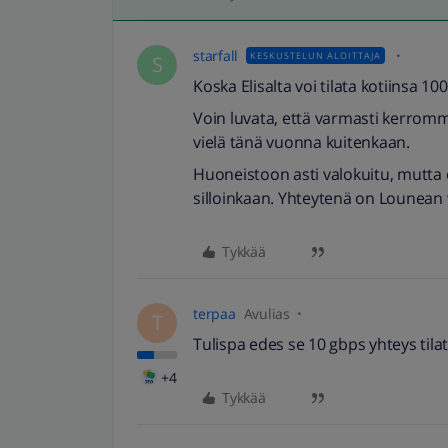
starfall
KESKUSTELUN ALOITTAJA
S
Koska Elisalta voi tilata kotiinsa 10
Voin luvata, että varmasti kerromm
vielä tänä vuonna kuitenkaan.
Huoneistoon asti valokuitu, mutta 
silloinkaan. Yhteytenä on Lounean 
Tykkää
terpaa
Avulias
T
Tulispa edes se 10 gbps yhteys tilat
+4
Tykkää