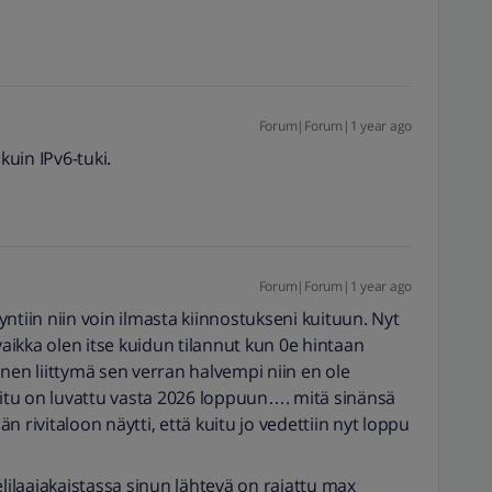
Forum|Forum|1 year ago
uin IPv6-tuki.
Forum|Forum|1 year ago
ntiin niin voin ilmasta kiinnostukseni kuituun. Nyt
ta vaikka olen itse kuidun tilannut kun 0e hintaan
nen liittymä sen verran halvempi niin en ole
e kuitu on luvattu vasta 2026 loppuun…. mitä sinänsä
ivitaloon näytti, että kuitu jo vedettiin nyt loppu
elilaajakaistassa sinun lähtevä on rajattu max