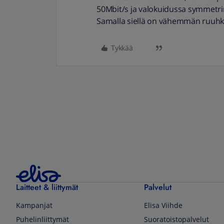
50Mbit/s ja valokuidussa symmetri
Samalla siellä on vähemmän ruuhka
Tykkää
Laitteet & liittymät
Palvelut
Kampanjat
Elisa Viihde
Puhelinliittymät
Suoratoistopalvelut