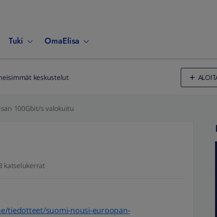
Tuki
OmaElisa
ALOIT
meisimmät keskustelut
isan 100Gbit/s valokuitu
8 katselukerrat
uone/tiedotteet/suomi-nousi-euroopan-