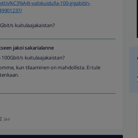
yttiv%C3%A4t-valokuidulla-100-gigabitin-
49901237/
0Gbit/s kuitulaajakaistan?
seen jakoi
sakarialanne
sa 100Gbit/s kuitulaajakaistan?
romme, kun tilaaminen on mahdollista. Ei tule
itenkaan.
Jaa