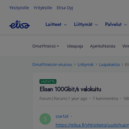
Yksityisille
Yrityksille
Elisa Oyj
Laitteet
Liittymät
Palvelut
OmaYhteisö
Ideapaja
Ajankohtaista
Vii
OmaYhteisön etusivu
Liittymät
Laajakaista
El
VASTATTU
Elisan 100Gbit/s valokuitu
Forum|Forum|1 year ago
7 kommenttia
58
starfall
S
https://elisa.fi/yhtiotieto/uutish