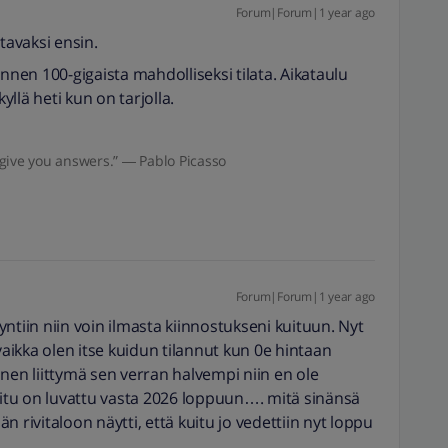
Forum|Forum|1 year ago
tavaksi ensin.
ennen 100-gigaista mahdolliseksi tilata. Aikataulu
llä heti kun on tarjolla.
give you answers.” ― Pablo Picasso
Forum|Forum|1 year ago
ntiin niin voin ilmasta kiinnostukseni kuituun. Nyt
ta vaikka olen itse kuidun tilannut kun 0e hintaan
nen liittymä sen verran halvempi niin en ole
e kuitu on luvattu vasta 2026 loppuun…. mitä sinänsä
ivitaloon näytti, että kuitu jo vedettiin nyt loppu