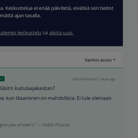
 Keskustelua ei enää päivitetä, eivätkä sen tiedot
ämättä ajan tasalla.
uudempi keskustelu
tai
aloita uusi.
Vanhin ensin
Forum|Forum|1 year ago
US
0Gbit/s kuitulaajakaistan?
e, kun tilaaminen on mahdollista. Ei tule olemaan
give you answers.” ― Pablo Picasso