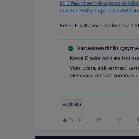
k%C3%A4rkeen:-elisa-ja-nokia-kiihd
enn%C3%A4tysnopeuteen/689996
Koska Elisalta voi tilata kotiinsa 10
Vastauksen tähän kysymyk
Koska Elisalta voi tilata kotiin
Voin luvata, että varmasti ker
olemaan vielä tänä vuonna ku
Valokuitu
Tykkää