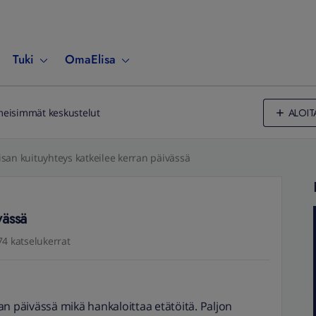
Tuki
OmaElisa
ALOIT
meisimmät keskustelut
isan kuituyhteys katkeilee kerran päivässä
vässä
74 katselukerrat
an päivässä mikä hankaloittaa etätöitä. Paljon