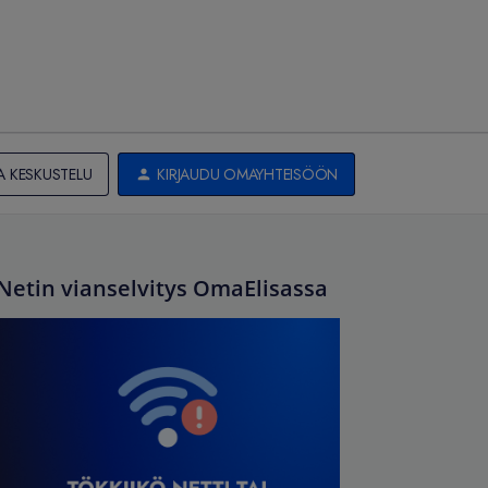
A KESKUSTELU
KIRJAUDU OMAYHTEISÖÖN
Netin vianselvitys OmaElisassa