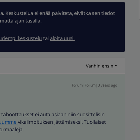
 Keskustelua ei enää päivitetä, eivätkä sen tiedot
ämättä ajan tasalla.
uudempi keskustelu
tai
aloita uusi.
Vanhin ensin
Forum|Forum|3 years ago
irtaboottaukset ei auta asiaan niin suosittelisin
eluumme
vikailmoituksen jättämiseksi. Tuollaiset
normaaleja.