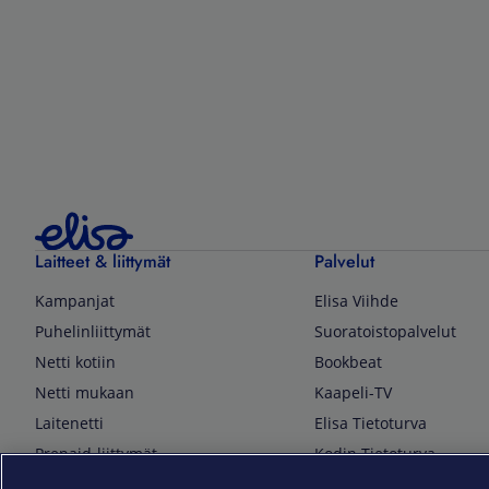
Laitteet & liittymät
Palvelut
Kampanjat
Elisa Viihde
Puhelinliittymät
Suoratoistopalvelut
Netti kotiin
Bookbeat
Netti mukaan
Kaapeli-TV
Laitenetti
Elisa Tietoturva
Prepaid-liittymät
Kodin Tietoturva
Puhelimet ja tarvikkeet
Mobiilivarmenne