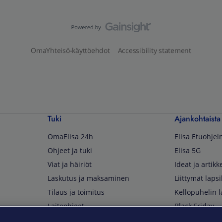
OmaYhteisö-käyttöehdot
Accessibility statement
Tuki
Ajankohtaista
OmaElisa 24h
Elisa Etuohje
Ohjeet ja tuki
Elisa 5G
Viat ja häiriöt
Ideat ja artikke
Laskutus ja maksaminen
Liittymät lapsi
Tilaus ja toimitus
Kellopuhelin l
Laiteohjeet
Black Friday
Asiakaspalvelun yhteystiedot
Huippuetuja El