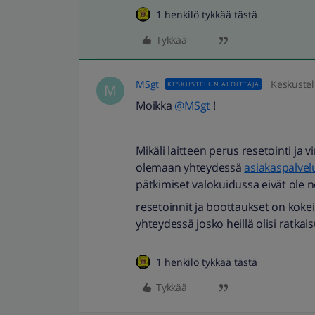
1 henkilö tykkää tästä
Tykkää
MSgt
Keskustel
KESKUSTELUN ALOITTAJA
M
Moikka
@MSgt
!
Mikäli laitteen perus resetointi ja v
olemaan yhteydessä
asiakaspalv
pätkimiset valokuidussa eivät ole 
resetoinnit ja boottaukset on kokei
yhteydessä josko heillä olisi ratkais
1 henkilö tykkää tästä
Tykkää