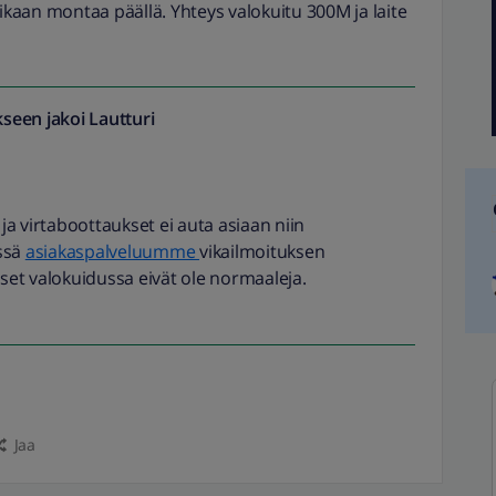
aikaan montaa päällä. Yhteys valokuitu 300M ja laite
seen jakoi
Lautturi
 ja virtaboottaukset ei auta asiaan niin
ssä
asiakaspalveluumme
vikailmoituksen
iset valokuidussa eivät ole normaaleja.
Jaa