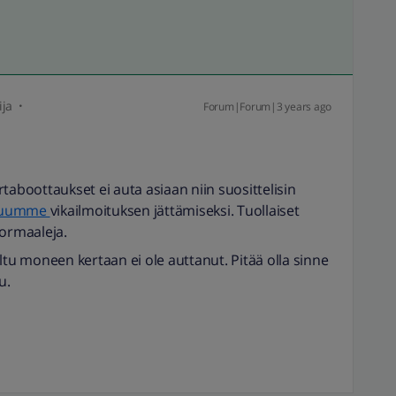
ija
Forum|Forum|3 years ago
irtaboottaukset ei auta asiaan niin suosittelisin
eluumme
vikailmoituksen jättämiseksi. Tuollaiset
normaaleja.
ltu moneen kertaan ei ole auttanut. Pitää olla sinne
u.