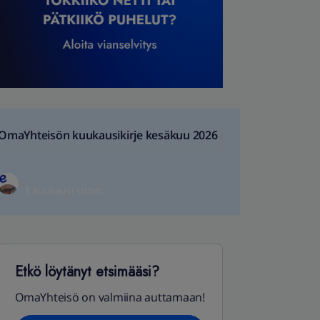
OmaYhteisön kuukausikirje kesäkuu 2026
1 kuukausi sitten
Etkö löytänyt etsimääsi?
OmaYhteisö on valmiina auttamaan!