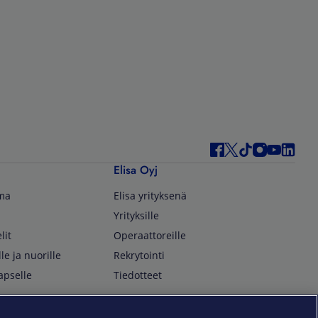
Elisa Oyj
lma
Elisa yrityksenä
Yrityksille
lit
Operaattoreille
lle ja nuorille
Rekrytointi
apselle
Tiedotteet
In English
isan asiakkaille