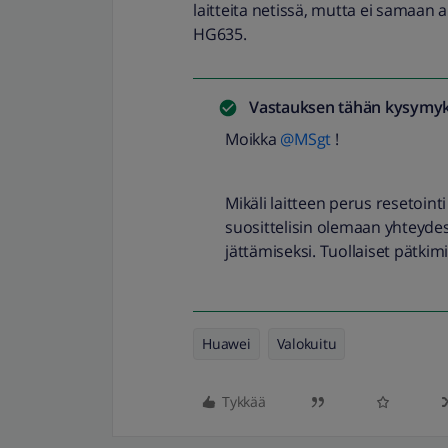
laitteita netissä, mutta ei samaan 
HG635.
Vastauksen tähän kysymyk
Moikka
@MSgt
!
Mikäli laitteen perus resetointi
suosittelisin olemaan yhteyde
jättämiseksi. Tuollaiset pätkim
Huawei
Valokuitu
Tykkää