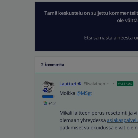
Tämä keskustelu on suljettu kommenteilta.
ole vältt
Etsi samasta aiheesta 
2 kommenttia
Lautturi
Elisalainen
VASTAUS
Moikka
@MSgt
!
+12
Mikäli laitteen perus resetointi ja v
olemaan yhteydessä
asiakaspalv
pätkimiset valokuidussa eivät ole 