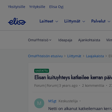
Yksityisille
Yrityksille
Elisa Oyj
Laitteet
Liittymät
Palvelut
OmaYhteisö
Ideapaja
Ajankohtaista
Vii
OmaYhteisön etusivu
Liittymät
Laajakaista
El
VASTATTU
Elisan kuituyhteys katkeilee kerran päi
Forum|Forum|3 years ago
2 kommenttia
2
MSgt
Keskustelija
M
Netti on alkanut katkeilemaan kerr