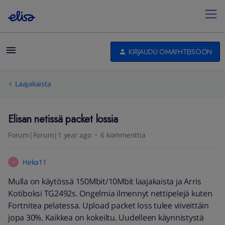
KIRJAUDU OMAYHTEISÖÖN
Laajakaista
Elisan netissä packet lossia
Forum|Forum|1 year ago
6 kommenttia
Heka11
H
Mulla on käytössä 150Mbit/10Mbit laajakaista ja Arris
Kotiboksi TG2492s. Ongelmia ilmennyt nettipelejä kuten
Fortnitea pelatessa. Upload packet loss tulee viiveittäin
jopa 30%. Kaikkea on kokeiltu. Uudelleen käynnistystä