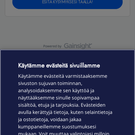
ESITÄ KYSYMYKSESI TÄÄLLÄ!
OmaYhteisö-käyttöehdot
Accessibility statement
Käytämme evästeitä sivuillamme
Käytämme evästeitä varmistaaksemme
sivuston sujuvan toiminnan,
Laitteet & liittymät
analysoidaksemme sen käyttöä ja
näyttääksemme sinulle sopivampaa
sisältöä, etuja ja tarjouksia. Evästeiden
Palvelut
avulla kerättyjä tietoja, kuten selaintietoja
ja ostotietoja, voidaan jakaa
Tuki
kumppaneillemme suostumuksesi
mukaan. Voit muuttaa valintojasi milloin