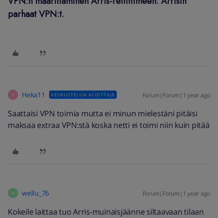
VPN:n määrittäminen Arris-reitittimeen: Arrisin
parhaat VPN:t.
Heka11
Forum|Forum|1 year ago
KESKUSTELUN ALOITTAJA
H
Saattaisi VPN toimia mutta ei minun mielestäni pitäisi
maksaa extraa VPN:stä koska netti ei toimi niin kuin pitää
wellu_76
Forum|Forum|1 year ago
W
Kokeile laittaa tuo Arris-muinaisjäänne siltaavaan tilaan