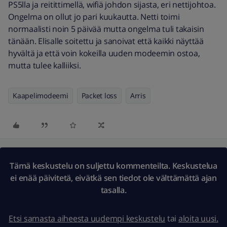
PS5lla ja reitittimellä, wifiä johdon sijasta, eri nettijohtoa.
Ongelma on ollut jo pari kuukautta. Netti toimi
normaalisti noin 5 päivää mutta ongelma tuli takaisin
tänään. Elisalle soitettu ja sanoivat että kaikki näyttää
hyvältä ja että voin kokeilla uuden modeemin ostoa,
mutta tulee kalliiksi.
Kaapelimodeemi
Packet loss
Arris
Tämä keskustelu on suljettu kommenteilta. Keskustelua
ei enää päivitetä, eivätkä sen tiedot ole välttämättä ajan
tasalla.
Etsi samasta aiheesta uudempi keskustelu
tai
aloita uusi.