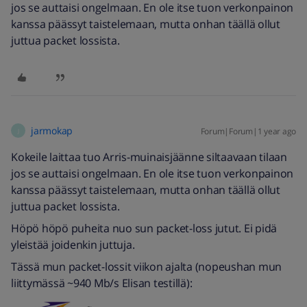
jos se auttaisi ongelmaan. En ole itse tuon verkonpainon
kanssa päässyt taistelemaan, mutta onhan täällä ollut
juttua packet lossista.
jarmokap
Forum|Forum|1 year ago
J
Kokeile laittaa tuo Arris-muinaisjäänne siltaavaan tilaan
jos se auttaisi ongelmaan. En ole itse tuon verkonpainon
kanssa päässyt taistelemaan, mutta onhan täällä ollut
juttua packet lossista.
Höpö höpö puheita nuo sun packet-loss jutut. Ei pidä
yleistää joidenkin juttuja.
Tässä mun packet-lossit viikon ajalta (nopeushan mun
liittymässä ~940 Mb/s Elisan testillä):