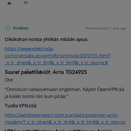
Kimblez
Forum|Forum|1 year ago
K
Olisikohan noista yhtikäs mitään apua:
https://www-elektroda-
com.translate.goog/rtvforum/topic3370191.html?
_x_tr_sl=en&_x_tr_tl=fi&_x_tr_hl=fi&_x_tr_pto=sc#
Suuret pakettihäviöt: Arris TG2492S
Ote:
“Onnistuin ratkaisemaan ongelman. Käytin OpenVPN:ää
ja kaikki toimii niin kuin pitää.”
Tuolla VPN:stä:
https://windowsreport-com.translate.goog/vpn-arris-
modem/?_x_tr_sl=en&_x_tr_tl=fi&_x_tr_hl=fi&_x_tr_pto=sc