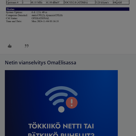
Netin vianselvitys OmaElisassa