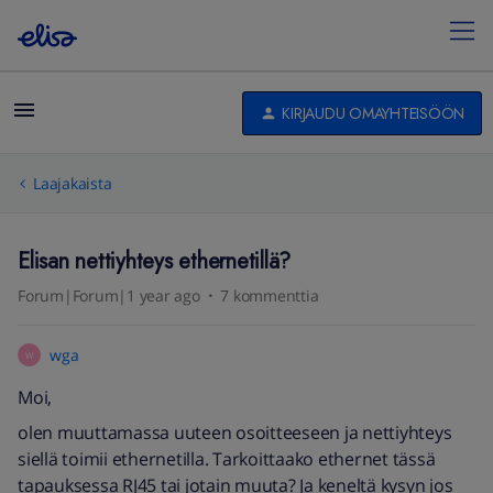
KIRJAUDU OMAYHTEISÖÖN
Laajakaista
Elisan nettiyhteys ethernetillä?
Forum|Forum|1 year ago
7 kommenttia
wga
W
Moi,
olen muuttamassa uuteen osoitteeseen ja nettiyhteys
siellä toimii ethernetilla. Tarkoittaako ethernet tässä
tapauksessa RJ45 tai jotain muuta? Ja keneltä kysyn jos