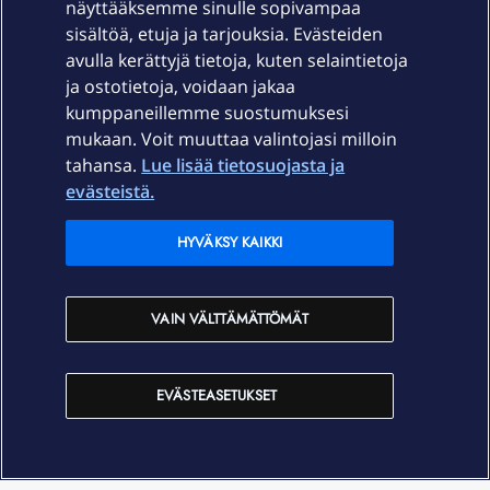
näyttääksemme sinulle sopivampaa
sisältöä, etuja ja tarjouksia. Evästeiden
Palvelut
avulla kerättyjä tietoja, kuten selaintietoja
ja ostotietoja, voidaan jakaa
Tuki
kumppaneillemme suostumuksesi
mukaan. Voit muuttaa valintojasi milloin
tahansa.
Lue lisää tietosuojasta ja
Ajankohtaista
evästeistä.
Elisa Oyj
HYVÄKSY KAIKKI
In English
VAIN VÄLTTÄMÄTTÖMÄT
På Svenska
EVÄSTEASETUKSET
Sopimusehdot
Tietosuoja
Saavutettavuus
Evästeasetukset
Tekijänoikeudet © 2026 Elisa Oyj.