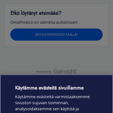
Etkö löytänyt etsimääsi?
OmaYhteisö on valmiina auttamaan!
ESITÄ KYSYMYKSESI TÄÄLLÄ!
OmaYhteisö-käyttöehdot
Accessibility statement
Käytämme evästeitä sivuillamme
Käytämme evästeitä varmistaaksemme
sivuston sujuvan toiminnan,
Laitteet & liittymät
analysoidaksemme sen käyttöä ja