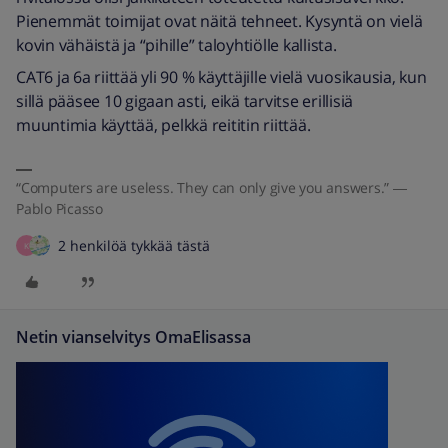
Pienemmät toimijat ovat näitä tehneet. Kysyntä on vielä
kovin vähäistä ja “pihille” taloyhtiölle kallista.
CAT6 ja 6a riittää yli 90 % käyttäjille vielä vuosikausia, kun
sillä pääsee 10 gigaan asti, eikä tarvitse erillisiä
muuntimia käyttää, pelkkä reititin riittää.
“Computers are useless. They can only give you answers.” ―
Pablo Picasso
2 henkilöä tykkää tästä
K
Netin vianselvitys OmaElisassa