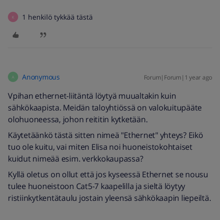
1 henkilö tykkää tästä
K
Anonymous
Forum|Forum|1 year ago
A
Vpihan ethernet-liitäntä löytyä muualtakin kuin
sähkökaapista. Meidän taloyhtiössä on valokuitupääte
olohuoneessa, johon reititin kytketään.
Käytetäänkö tästä sitten nimeä "Ethernet" yhteys? Eikö
tuo ole kuitu, vai miten Elisa noi huoneistokohtaiset
kuidut nimeää esim. verkkokaupassa?
Kyllä oletus on ollut että jos kyseessä Ethernet se nousu
tulee huoneistoon Cat5-7 kaapelilla ja sieltä löytyy
ristiinkytkentätaulu jostain yleensä sähkökaapin liepeiltä.