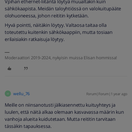
Vpihan ethernet-liitäntä löytyä muualtakin kuin
sähkökaapista. Meidän taloyhtiössä on valokuitupääte
olohuoneessa, johon reititin kytketään.
Hyvä pointti, näitäkin löytyy. Valtaosa taitaa olla
toteutettu kuitenkin sähkökaappiin, mutta tosiaan
erilaisiakin ratkaisuja löytyy.
Moderaattori 2019-2024, nykyisin muissa Elisan hommissa!
wellu_76
Forum|Forum|1 year ago
W
Meille on niinsanotusti jälkiasennettu kuituyhteys ja
luulen, että näitä alkaa olemaan kasvavassa määrin kun
vanhoja alueita kuidutetaan. Mutta reititin tarvitaan
tässäkin tapauksessa.