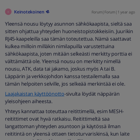
Keinotekoinen
Forum|Forum|1 year ago
K
Yleensä nousu löytyy asunnon sähkökaapista, sieltä saa
sitten ohjattua yhteyden huoneistopistokkeisiin. Juurikin
RJ45-kaapeleilla saa tämän toteutettua. Nämä saattavat
kulkea milloin milläkin nimilapuilla varustettuina
sähkökaapista, joten mitään selkeästi merkitty porttia ei
välttämättä ole. Yleensä nousu on merkitty nimellä
nousu, ATK, data tai jakamo, joskus myös A tai B.
Läppärin ja verkkojohdon kanssa testailemalla saa
tämän helpoiten selville, jos selkeää merkintää ei ole.
Laajakaistan käyttöönotto
-sivulta löydät näppärän
yleisohjeen aiheesta.
Yhteys kannattaa toteuttaa reitittimellä, esim MESH-
reitittimet ovat hyvä ratkaisu. Reitittimeltä saa
langattoman yhteyden asuntoon ja käytössä ilman
reititintä on yleensä ottaen tietoturvariskinsä, kun laite