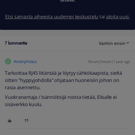
Etsi samasta aiheesta uudempi keskustelu
tai
aloita uusi.
7 kommenttia
Vanhin ensin
Anonymous
Forum|Forum|1 year ago
A
Tarkoittaa RJ45 liitäntää ja löytyy sähkökaapista, sieltä
sitten "hyppyjohdolla" ohjataan huoneisiin johon on
rasia asennettu.
Vuokranantaja / Isännöitsijä noista tietää, Elisalle ei
sisäverkko kuulu.