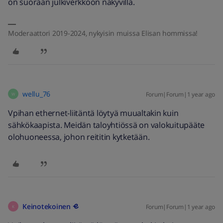
on suoraan julkiverkkoon näkyvillä.
Moderaattori 2019-2024, nykyisin muissa Elisan hommissa!
wellu_76
Forum|Forum|1 year ago
W
Vpihan ethernet-liitäntä löytyä muualtakin kuin
sähkökaapista. Meidän taloyhtiössä on valokuitupääte
olohuoneessa, johon reititin kytketään.
Keinotekoinen
Forum|Forum|1 year ago
K