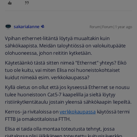
sakarialanne
Forum|Forum|1 year ago
Vpihan ethernet-liitäntä löytyä muualtakin kuin
sähkökaapista. Meidän taloyhtiössä on valokuitupääte
olohuoneessa, johon reititin kytketään.
Käytetäänkö tästä sitten nimeä "Ethernet" yhteys? Eikö
tuo ole kuitu, vai miten Elisa noi huoneistokohtaiset
kuidut nimeää esim. verkkokaupassa?
Kyllä oletus on ollut että jos kyseessä Ethernet se nousu
tulee huoneistoon Cat5-7 kaapelilla ja sieltä löytyy
ristiinkytkentätaulu jostain yleensä sähkökaapin liepeiltä.
Kerros- ja rivitaloissa on
verkkokaupassa
käytössä termi
FTTB ja omakotitaloissa FTTH.
Elisa ei taida olla montaa toteutusta tehnyt, jossa
rivitalossa olisi jälkikäteen toteutettu kuitusisäverkko.