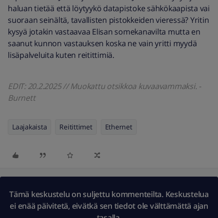
haluan tietää että löytyykö datapistoke sähkökaapista vai
suoraan seinältä, tavallisten pistokkeiden vieressä? Yritin
kysyä jotakin vastaavaa Elisan somekanavilta mutta en
saanut kunnon vastauksen koska ne vain yritti myydä
lisäpalveluita kuten reitittimiä.
EDIT: 20.2.2025 // Muokattu otsikkoa kuvaavammaksi. -
Burnett
Laajakaista
Reitittimet
Ethernet
Tämä keskustelu on suljettu kommenteilta. Keskustelua
ei enää päivitetä, eivätkä sen tiedot ole välttämättä ajan
tasalla.