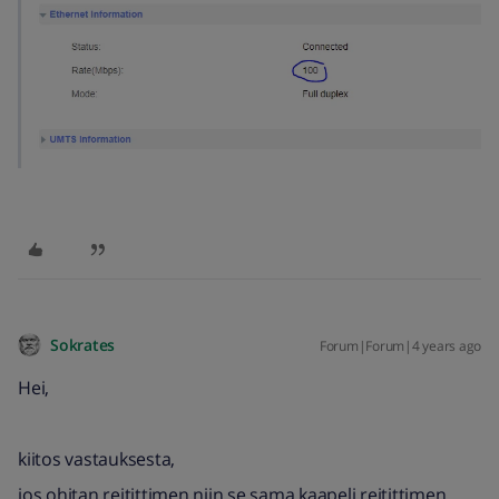
Sokrates
Forum|Forum|4 years ago
Hei,
kiitos vastauksesta,
jos ohitan reitittimen niin se sama kaapeli reitittimen