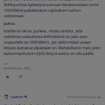
WAN-portista kytkettynä suoraan tietokoneeseen toimii
150/50M eli paikallistaisin rajoituksen tuohon
reitittimeen.
Jaahas.
Itselläni ei ole ko. purkkia , mutta tarkista , että
reitittimen asetuksissa WAN-liitäntä on joko auto-
nopeudella tai 1000 Mbit/s , jos siellä mitään asiaan
liittyviä asetuksia ylipäätään on. Mahdollisesti myös jokin
kaistanrajoituksiin (QoS) liittyvä asetus voi olla päällä.
Korttelikuitu VDSL
Lautturi
Forum|Forum|4 years ago