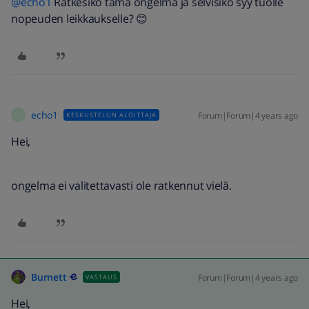
@echo1
Ratkesiko tämä ongelma ja selvisikö syy tuolle
nopeuden leikkaukselle? 😊
echo1
Forum|Forum|4 years ago
KESKUSTELUN ALOITTAJA
E
Hei,
ongelma ei valitettavasti ole ratkennut vielä.
Burnett
Forum|Forum|4 years ago
VASTAUS
Hei,