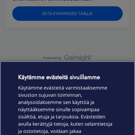
ESITÄ KYSYMYKSESI TÄÄLLÄ!
OmaYhteisö-käyttöehdot
Accessibility statement
Käytämme evästeitä sivuillamme
Käytämme evästeitä varmistaaksemme
sivuston sujuvan toiminnan,
Laitteet & liittymät
analysoidaksemme sen käyttöä ja
näyttääksemme sinulle sopivampaa
sisältöä, etuja ja tarjouksia. Evästeiden
Palvelut
avulla kerättyjä tietoja, kuten selaintietoja
ja ostotietoja, voidaan jakaa