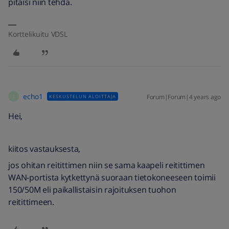
pitäisi niin tehdä.
Korttelikuitu VDSL
echo1
Forum|Forum|4 years ago
KESKUSTELUN ALOITTAJA
E
Hei,
kiitos vastauksesta,
jos ohitan reitittimen niin se sama kaapeli reitittimen
WAN-portista kytkettynä suoraan tietokoneeseen toimii
150/50M eli paikallistaisin rajoituksen tuohon
reitittimeen.