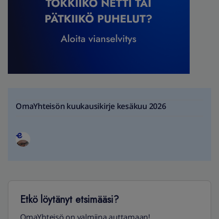
OmaYhteisön kuukausikirje kesäkuu 2026
Etkö löytänyt etsimääsi?
OmaYhteisö on valmiina auttamaan!