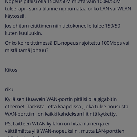
Nopeus pitäisi olla 150M/50M mutta vain 100M/50M
tulee läpi - sama tilanne riippumataa onko LAN vai WLAN
käytössä.
Jos ohitan reitittimen niin tietokoneelle tulee 150/50
kuten kuuluukin.
Onko ko reitittimessä DL-nopeus rajoitettu 100Mbps vai
mistä tämä johtuu?
Kiitos,
riku
Kyllä sen Huawein WAN-portin pitäisi olla gigabitin
ethernet. Tarkista , että kaapelissa , joka tulee noususta
WAN-porttiin , on kaikki kahdeksan liitintä kytketty.
PS. Laitteen WLAN kylläkin on hitaanlainen ja ei
välttämättä yllä WAN-nopeuksiin , mutta LAN-porttien