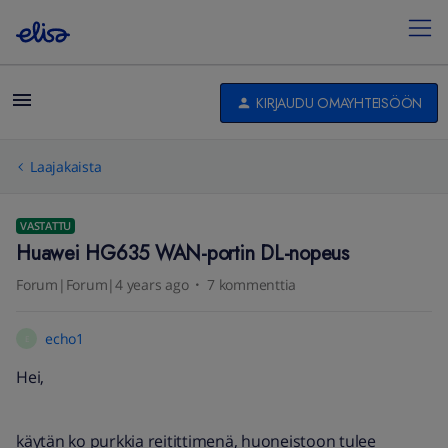
KIRJAUDU OMAYHTEISÖÖN
Laajakaista
VASTATTU
Huawei HG635 WAN-portin DL-nopeus
Forum|Forum|4 years ago
7 kommenttia
echo1
E
Hei,
käytän ko purkkia reitittimenä, huoneistoon tulee