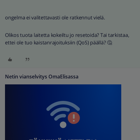
ongelma ei valitettavasti ole ratkennut vielä.
Olikos tuota laitetta kokeiltu jo resetoida? Tai tarkistaa,
ettei ole tuo kaistanrajoituksiin (QoS) päällä? 🤔
Netin vianselvitys OmaElisassa