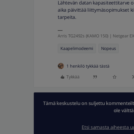
Lähtevän datan kapasiteettitarve o
aika päivittää liittymäsopimukset k
tarpeita.
Arris TG2492s (KAMO 150) | Netgear EX
Kaapelimodeemi
Nopeus
1 henkilö tykkää tästä
Tykkää
Tämä keskustelu on suljettu kommenteilta.
ole vältt
Etsi samasta aiheesta 