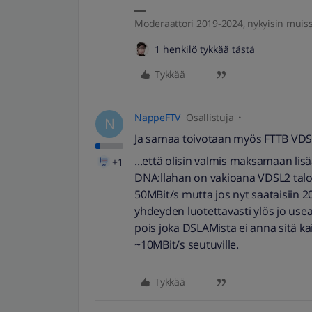
Moderaattori 2019-2024, nykyisin muis
1 henkilö tykkää tästä
Tykkää
NappeFTV
Osallistuja
N
Ja samaa toivotaan myös FTTB VDSL2 
...että olisin valmis maksamaan lis
+1
DNA:llahan on vakioana VDSL2 taloy
50MBit/s mutta jos nyt saataisiin 2
yhdeyden luotettavasti ylös jo use
pois joka DSLAMista ei anna sitä ka
~10MBit/s seutuville.
Tykkää