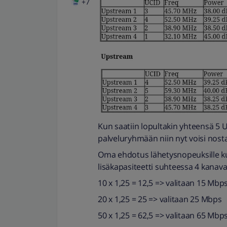
+7
Kun saatiin lopultakin yhteensä 5 
palveluryhmään niin nyt voisi nos
Oma ehdotus lähetysnopeuksille ku
lisäkapasiteetti suhteessa 4 kanav
10 x 1,25 = 12,5 => valitaan 15 Mbp
20 x 1,25 = 25 => valitaan 25 Mbps
50 x 1,25 = 62,5 => valitaan 65 Mbp