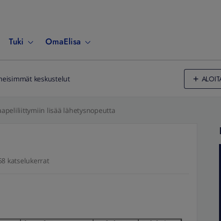
Tuki
OmaElisa
ALOIT
meisimmät keskustelut
apeliliittymiin lisää lähetysnopeutta
58 katselukerrat