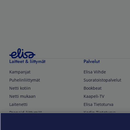
Laitteet & liittymät
Palvelut
Kampanjat
Elisa Viihde
Puhelinliittymät
Suoratoistopalvelut
Netti kotiin
Bookbeat
Netti mukaan
Kaapeli-TV
Laitenetti
Elisa Tietoturva
Prepaid-liittymät
Kodin Tietoturva
Puhelimet ja tarvikkeet
Mobiilivarmenne
Tietotekniikka
Kuka soittaa