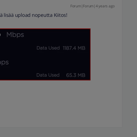
Forum|Forum|4 years ago
ää lisää upload nopeutta Kiitos!