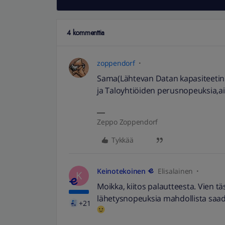
4 kommenttia
zoppendorf
Sama(Lähtevan Datan kapasiteetin n
ja Taloyhtiöiden perusnopeuksia,ai
Zeppo Zoppendorf
Tykkää
Keinotekoinen
Elisalainen
K
Moikka, kiitos palautteesta. Vien t
lähetysnopeuksia mahdollista saada 
+21