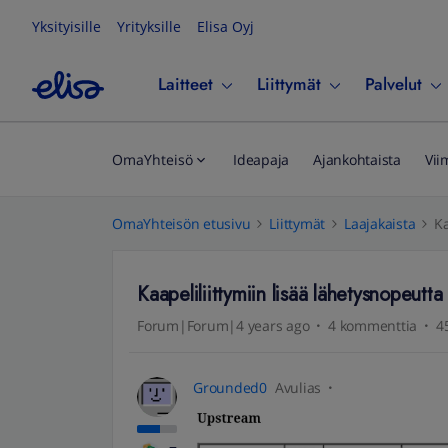
Yksityisille
Yrityksille
Elisa Oyj
Laitteet
Liittymät
Palvelut
OmaYhteisö
Ideapaja
Ajankohtaista
Vii
OmaYhteisön etusivu
Liittymät
Laajakaista
Ka
Kaapeliliittymiin lisää lähetysnopeutta
Forum|Forum|4 years ago
4 kommenttia
4
Grounded0
Avulias