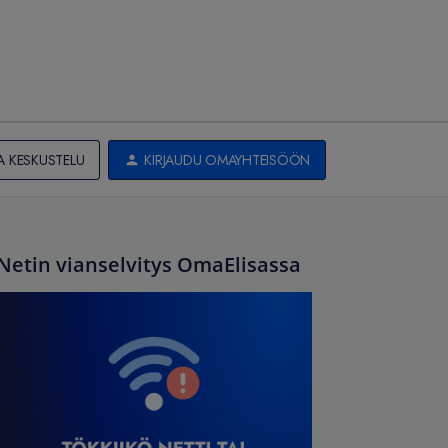
A KESKUSTELU
KIRJAUDU OMAYHTEISÖÖN
Netin vianselvitys OmaElisassa