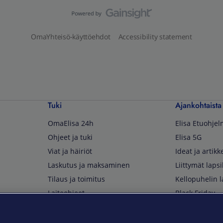
OmaYhteisö-käyttöehdot
Accessibility statement
Tuki
Ajankohtaista
OmaElisa 24h
Elisa Etuohje
Ohjeet ja tuki
Elisa 5G
Viat ja häiriöt
Ideat ja artikke
Laskutus ja maksaminen
Liittymät lapsi
Tilaus ja toimitus
Kellopuhelin l
Laiteohjeet
Black Friday
Asiakaspalvelun yhteystiedot
Huippuetuja El
Soita Omagurulle