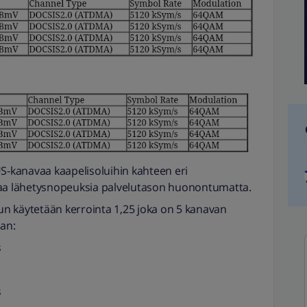
US-kanavaa kaapelisoluihin kahteen eri
taa lähetysnopeuksia palvelutason huonontumatta.
n käytetään kerrointa 1,25 joka on 5 kanavan
aan:
s
s