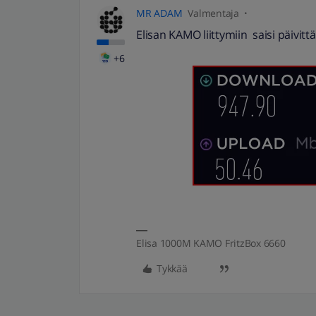
MR ADAM
Valmentaja
Elisan KAMO liittymiin saisi päivitt
+6
Elisa 1000M KAMO FritzBox 6660
Tykkää