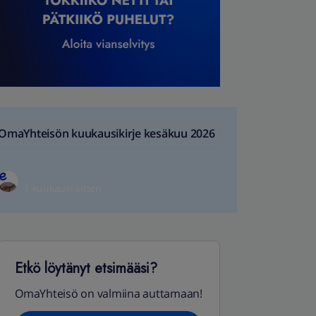
OmaYhteisön kuukausikirje kesäkuu 2026
1 kuukausi sitten
Etkö löytänyt etsimääsi?
OmaYhteisö on valmiina auttamaan!