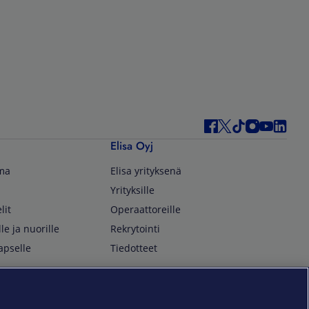
Elisa Oyj
lma
Elisa yrityksenä
Yrityksille
lit
Operaattoreille
lle ja nuorille
Rekrytointi
apselle
Tiedotteet
In English
isan asiakkaille
Customer Service