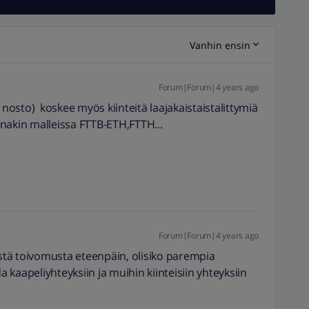
Vanhin ensin
Forum|Forum|4 years ago
osto) koskee myös kiinteitä laajakaistaistalittymiä
nakin malleissa FTTB-ETH,FTTH...
Forum|Forum|4 years ago
ästä toivomusta eteenpäin, olisiko parempia
kaapeliyhteyksiin ja muihin kiinteisiin yhteyksiin