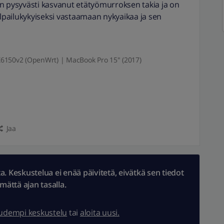
n pysyvästi kasvanut etätyömurroksen takia ja on
ilpailukykyiseksi vastaamaan nykyaikaa ja sen
6150v2 (OpenWrt) | MacBook Pro 15" (2017)
Jaa
 Keskustelua ei enää päivitetä, eivätkä sen tiedot
ämättä ajan tasalla.
uudempi keskustelu
tai
aloita uusi.