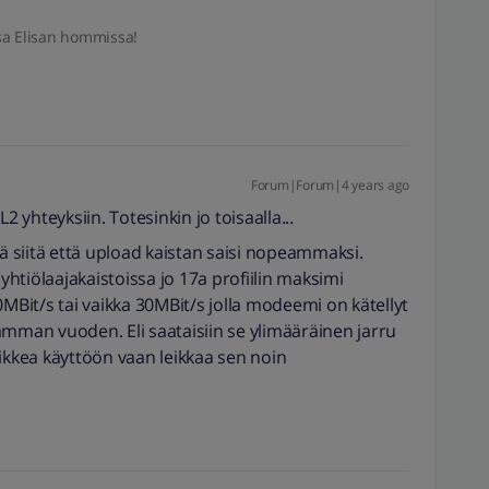
sa Elisan hommissa!
Forum|Forum|4 years ago
yhteyksiin. Totesinkin jo toisaalla...
ää siitä että upload kaistan saisi nopeammaksi.
htiölaajakaistoissa jo 17a profiilin maksimi
0MBit/s tai vaikka 30MBit/s jolla modeemi on kätellyt
amman vuoden. Eli saataisiin se ylimääräinen jarru
ikkea käyttöön vaan leikkaa sen noin