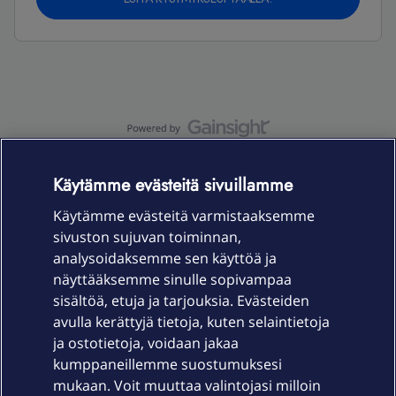
OmaYhteisö-käyttöehdot
Accessibility statement
Käytämme evästeitä sivuillamme
Käytämme evästeitä varmistaaksemme
sivuston sujuvan toiminnan,
Laitteet & liittymät
analysoidaksemme sen käyttöä ja
näyttääksemme sinulle sopivampaa
sisältöä, etuja ja tarjouksia. Evästeiden
Palvelut
avulla kerättyjä tietoja, kuten selaintietoja
ja ostotietoja, voidaan jakaa
Tuki
kumppaneillemme suostumuksesi
mukaan. Voit muuttaa valintojasi milloin