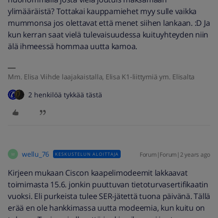
ylimääräistä? Tottakai kauppamiehet myy sulle vaikka
mummonsa jos olettavat että menet siihen lankaan. :D Ja
kun kerran saat vielä tulevaisuudessa kuituyhteyden niin
älä ihmeessä hommaa uutta kamoa.
Mm. Elisa Viihde laajakaistalla, Elisa K1-liittymiä ym. Elisalta
2 henkilöä tykkää tästä
wellu_76
Forum|Forum|2 years ago
KESKUSTELUN ALOITTAJA
W
Kirjeen mukaan Ciscon kaapelimodeemit lakkaavat
toimimasta 15.6. jonkin puuttuvan tietoturvasertifikaatin
vuoksi. Eli purkeista tulee SER-jätettä tuona päivänä. Tällä
erää en ole hankkimassa uutta modeemia, kun kuitu on