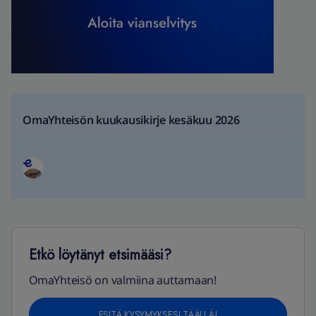
OmaYhteisön kuukausikirje kesäkuu 2026
Etkö löytänyt etsimääsi?
OmaYhteisö on valmiina auttamaan!
ESITÄ KYSYMYKSESI TÄÄLLÄ!