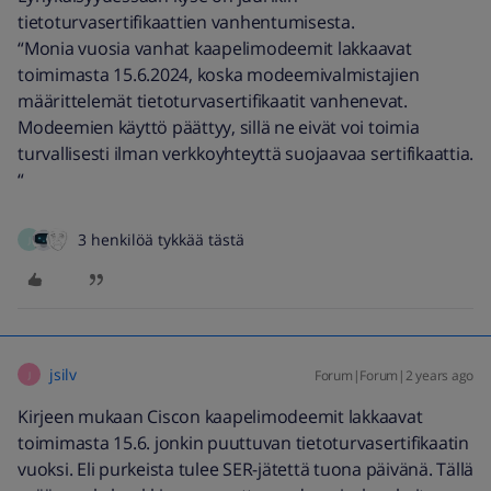
tietoturvasertifikaattien vanhentumisesta.
“Monia vuosia vanhat kaapelimodeemit lakkaavat
toimimasta 15.6.2024, koska modeemivalmistajien
määrittelemät tietoturvasertifikaatit vanhenevat.
Modeemien käyttö päättyy, sillä ne eivät voi toimia
turvallisesti ilman verkkoyhteyttä suojaavaa sertifikaattia.
“
3 henkilöä tykkää tästä
J
jsilv
Forum|Forum|2 years ago
J
Kirjeen mukaan Ciscon kaapelimodeemit lakkaavat
toimimasta 15.6. jonkin puuttuvan tietoturvasertifikaatin
vuoksi. Eli purkeista tulee SER-jätettä tuona päivänä. Tällä