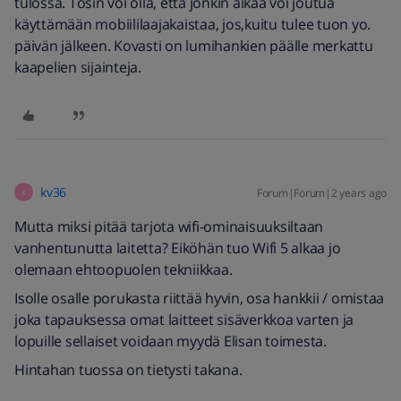
tulossa. Tosin voi olla, että jonkin aikaa voi joutua
käyttämään mobiililaajakaistaa, jos,kuitu tulee tuon yo.
päivän jälkeen. Kovasti on lumihankien päälle merkattu
kaapelien sijainteja.
kv36
Forum|Forum|2 years ago
K
Mutta miksi pitää tarjota wifi-ominaisuuksiltaan
vanhentunutta laitetta? Eiköhän tuo Wifi 5 alkaa jo
olemaan ehtoopuolen tekniikkaa.
Isolle osalle porukasta riittää hyvin, osa hankkii / omistaa
joka tapauksessa omat laitteet sisäverkkoa varten ja
lopuille sellaiset voidaan myydä Elisan toimesta.
Hintahan tuossa on tietysti takana.