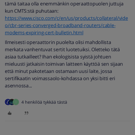
tämä taitaa olla enemmänkin operaattopuolen juttuja
kun CMTS:stä puhutaan:
https://www.cisco.com/c/en/us/products/collateral/vide
o/cbr-series-converged-broadband-routers/cable-
modems-expiring-cert-bulletin.html
Ilmeisesti operaattorin puolelta olisi mahdollista
merkata vanhentuvat sertit luotetuiksi. Oletteko tätä
asiaa tutkailleet? Ihan ekologisista syistä johtuen
mieluusti jatkaisin toimivan laitteen käyttöä sen sijaan
että minut pakotetaan ostamaan uusi laite, jossa
sertifikaatin voimassaolo-kohdassa on yksi bitti eri
asennossa...
4 henkilöä tykkää tästä
I