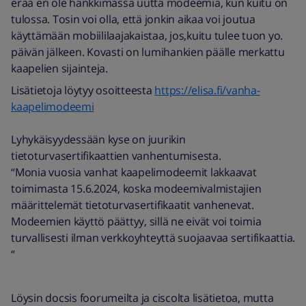
erää en ole hankkimassa uutta modeemia, kun kuitu on
tulossa. Tosin voi olla, että jonkin aikaa voi joutua
käyttämään mobiililaajakaistaa, jos,kuitu tulee tuon yo.
päivän jälkeen. Kovasti on lumihankien päälle merkattu
kaapelien sijainteja.
Lisätietoja löytyy osoitteesta
https://elisa.fi/vanha-
kaapelimodeemi
Lyhykäisyydessään kyse on juurikin
tietoturvasertifikaattien vanhentumisesta.
“Monia vuosia vanhat kaapelimodeemit lakkaavat
toimimasta 15.6.2024, koska modeemivalmistajien
määrittelemät tietoturvasertifikaatit vanhenevat.
Modeemien käyttö päättyy, sillä ne eivät voi toimia
turvallisesti ilman verkkoyhteyttä suojaavaa sertifikaattia.
“
Löysin docsis foorumeilta ja ciscolta lisätietoa, mutta