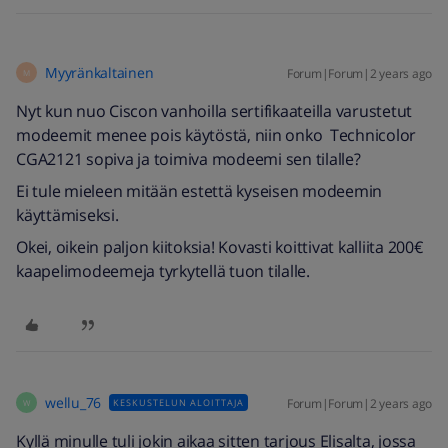
Myyränkaltainen
Forum|Forum|2 years ago
M
Nyt kun nuo Ciscon vanhoilla sertifikaateilla varustetut
modeemit menee pois käytöstä, niin onko Technicolor
CGA2121 sopiva ja toimiva modeemi sen tilalle?
Ei tule mieleen mitään estettä kyseisen modeemin
käyttämiseksi.
Okei, oikein paljon kiitoksia! Kovasti koittivat kalliita 200€
kaapelimodeemeja tyrkytellä tuon tilalle.
wellu_76
Forum|Forum|2 years ago
KESKUSTELUN ALOITTAJA
W
Kyllä minulle tuli jokin aikaa sitten tarjous Elisalta, jossa