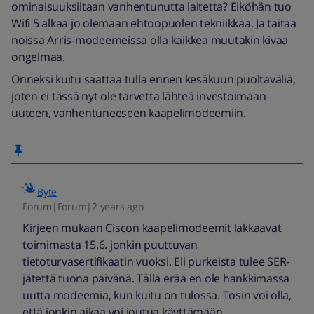
ominaisuuksiltaan vanhentunutta laitetta? Eiköhän tuo
Wifi 5 alkaa jo olemaan ehtoopuolen tekniikkaa. Ja taitaa
noissa Arris-modeemeissa olla kaikkea muutakin kivaa
ongelmaa.
Onneksi kuitu saattaa tulla ennen kesäkuun puoltaväliä,
joten ei tässä nyt ole tarvetta lähteä investoimaan
uuteen, vanhentuneeseen kaapelimodeemiin.
Byte
Forum|Forum|2 years ago
Kirjeen mukaan Ciscon kaapelimodeemit lakkaavat
toimimasta 15.6. jonkin puuttuvan
tietoturvasertifikaatin vuoksi. Eli purkeista tulee SER-
jätettä tuona päivänä. Tällä erää en ole hankkimassa
uutta modeemia, kun kuitu on tulossa. Tosin voi olla,
että jonkin aikaa voi joutua käyttämään