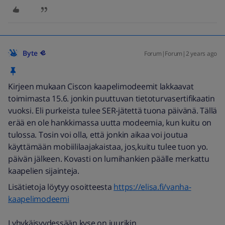
Byte
Forum|Forum|2 years ago
Kirjeen mukaan Ciscon kaapelimodeemit lakkaavat
toimimasta 15.6. jonkin puuttuvan tietoturvasertifikaatin
vuoksi. Eli purkeista tulee SER-jätettä tuona päivänä. Tällä
erää en ole hankkimassa uutta modeemia, kun kuitu on
tulossa. Tosin voi olla, että jonkin aikaa voi joutua
käyttämään mobiililaajakaistaa, jos,kuitu tulee tuon yo.
päivän jälkeen. Kovasti on lumihankien päälle merkattu
kaapelien sijainteja.
Lisätietoja löytyy osoitteesta
https://elisa.fi/vanha-
kaapelimodeemi
Lyhykäisyydessään kyse on juurikin