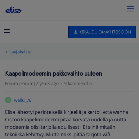
KIRJAUDU OMAYHTEISÖÖN
Laajakaista
Kaapelimodeemin pakkovaihto uuteen
Forum|Forum|2 years ago
9 kommenttia
wellu_76
W
Elisa lähestyi perinteisellä kirjeellä ja kertoi, että wanha
Ciscon kaapelimodeemi pitää korvata uudella ja uutta
modeemia olisi tarjolla edullisesti. Ei siinä mitään,
tekniikka kehittyy. Mutta miksi pitää tarjota wifi-