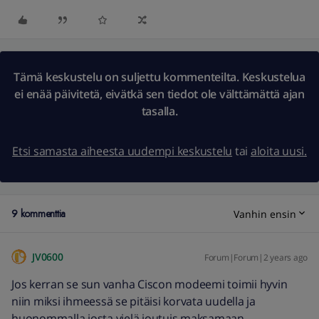
Tämä keskustelu on suljettu kommenteilta. Keskustelua
ei enää päivitetä, eivätkä sen tiedot ole välttämättä ajan
tasalla.
Etsi samasta aiheesta uudempi keskustelu
tai
aloita uusi.
9 kommenttia
Vanhin ensin
JV0600
Forum|Forum|2 years ago
Jos kerran se sun vanha Ciscon modeemi toimii hyvin
niin miksi ihmeessä se pitäisi korvata uudella ja
huonommalla josta vielä joutuis maksamaan