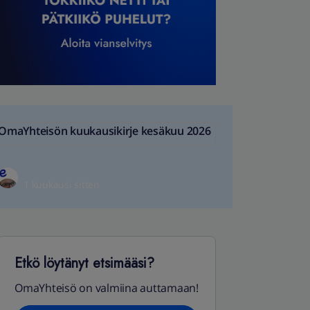
OmaYhteisön kuukausikirje kesäkuu 2026
1 kuukausi sitten
Etkö löytänyt etsimääsi?
OmaYhteisö on valmiina auttamaan!