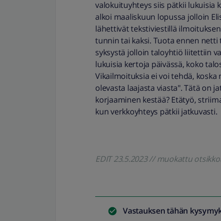
valokuituyhteys siis pätkii lukuisia
alkoi maaliskuun lopussa jolloin Elis
lähettivät tekstiviestillä ilmoitukse
tunnin tai kaksi. Tuota ennen netti
syksystä jolloin taloyhtiö liitettiin 
lukuisia kertoja päivässä, koko talo
Vikailmoituksia ei voi tehdä, koska
olevasta laajasta viasta". Tätä on 
korjaaminen kestää? Etätyö, striim
kun verkkoyhteys pätkii jatkuvasti.
EDIT 23.5.2023 // muokattu otsikk
Vastauksen tähän kysymyk