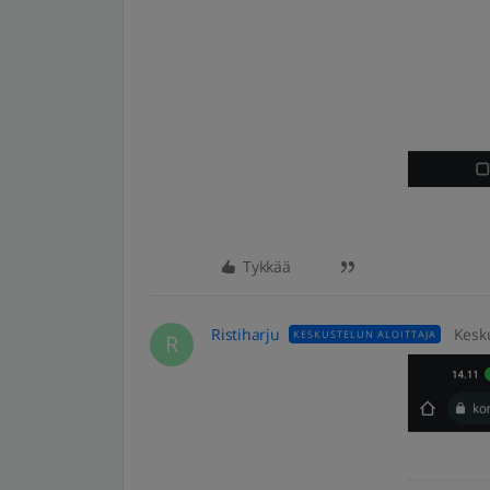
Tykkää
Ristiharju
Kesku
KESKUSTELUN ALOITTAJA
R