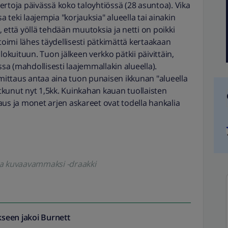
 kertoja päivässä koko taloyhtiössä (28 asuntoa). Vika
a teki laajempia "korjauksia" alueella tai ainakin
n, että yöllä tehdään muutoksia ja netti on poikki
 toimi lähes täydellisesti pätkimättä kertaakaan
valokuituun. Tuon jälkeen verkko pätkii päivittäin,
ssa (mahdollisesti laajemmallakin alueella).
 mittaus antaa aina tuon punaisen ikkunan "alueella
jatkunut nyt 1,5kk. Kuinkahan kauan tuollaisten
aus ja monet arjen askareet ovat todella hankalia
oa kuvaavammaksi -draakki
seen jakoi
Burnett