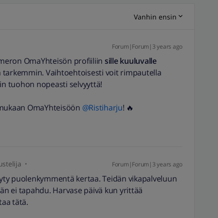
Vanhin ensin
Forum|Forum|3 years ago
meron OmaYhteisön profiiliin
sille kuuluvalle
ta tarkemmin. Vaihtoehtoisesti voit rimpautella
siin tuohon nopeasti selvyyttä!
ut mukaan OmaYhteisöön
@Ristiharju
! 🔥
stelija
Forum|Forum|3 years ago
sä käyty puolenkymmentä kertaa. Teidän vikapalveluun
ään ei tapahdu. Harvase päivä kun yrittää
taa tätä.