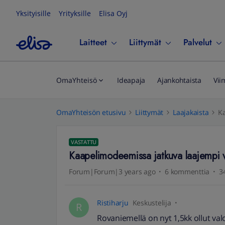
Yksityisille
Yrityksille
Elisa Oyj
Laitteet
Liittymät
Palvelut
OmaYhteisö
Ideapaja
Ajankohtaista
Vii
OmaYhteisön etusivu
Liittymät
Laajakaista
Ka
VASTATTU
Kaapelimodeemissa jatkuva laajempi v
Forum|Forum|3 years ago
6 kommenttia
3
Ristiharju
Keskustelija
R
Rovaniemellä on nyt 1,5kk ollut val