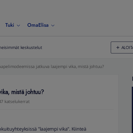
Tuki
OmaElisa
ALOIT
meisimmät keskustelut
apelimodeemissa jatkuva laajempi vika, mistä johtuu?
ika, mistä johtuu?
47 katselukerrat
okuituyhteyksissä "laajempi vika". Kiinteä