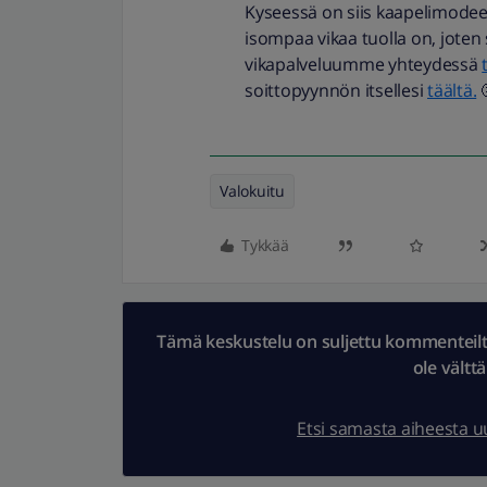
Kyseessä on siis kaapelimodeem
isompaa vikaa tuolla on, jote
vikapalveluumme yhteydessä
soittopyynnön itsellesi
täältä.

Valokuitu
Tykkää
Tämä keskustelu on suljettu kommenteilta.
ole vältt
Etsi samasta aiheesta 