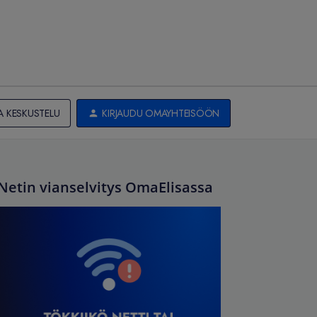
A KESKUSTELU
KIRJAUDU OMAYHTEISÖÖN
Netin vianselvitys OmaElisassa