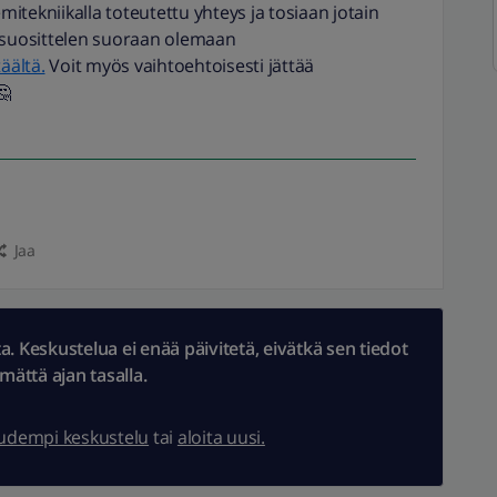
itekniikalla toteutettu yhteys ja tosiaan jotain
n suosittelen suoraan olemaan
täältä.
Voit myös vaihtoehtoisesti jättää

Jaa
 Keskustelua ei enää päivitetä, eivätkä sen tiedot
ämättä ajan tasalla.
uudempi keskustelu
tai
aloita uusi.