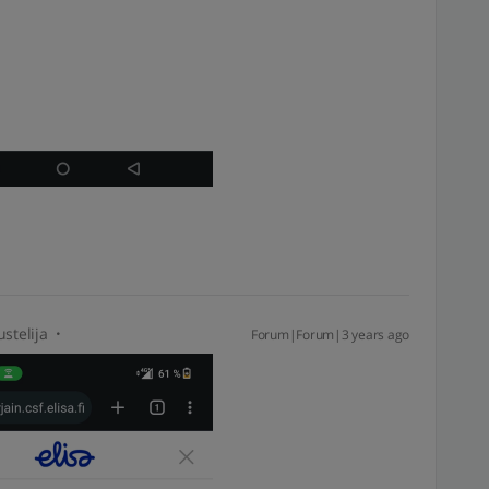
stelija
Forum|Forum|3 years ago