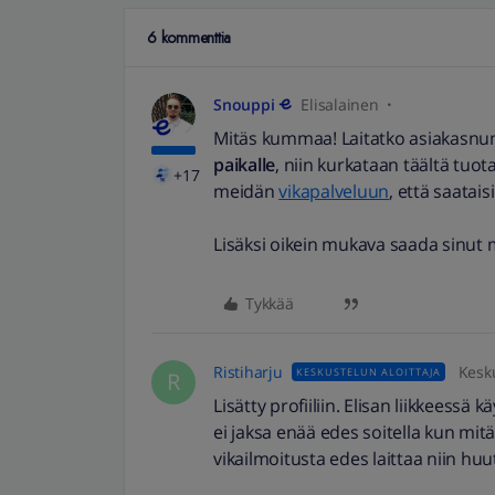
6 kommenttia
Snouppi
Elisalainen
Mitäs kummaa! Laitatko asiakasnu
paikalle
, niin kurkataan täältä tuo
+17
meidän
vikapalveluun
, että saatai
Lisäksi oikein mukava saada sin
Tykkää
Ristiharju
Kesku
KESKUSTELUN ALOITTAJA
R
Lisätty profiiliin. Elisan liikkees
ei jaksa enää edes soitella kun mit
vikailmoitusta edes laittaa niin huu