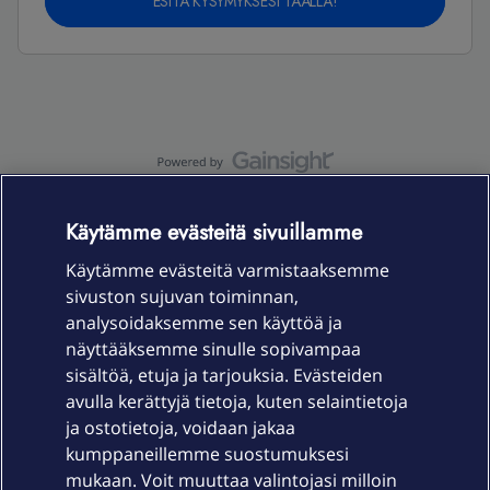
ESITÄ KYSYMYKSESI TÄÄLLÄ!
OmaYhteisö-käyttöehdot
Accessibility statement
Käytämme evästeitä sivuillamme
Käytämme evästeitä varmistaaksemme
sivuston sujuvan toiminnan,
Laitteet & liittymät
analysoidaksemme sen käyttöä ja
näyttääksemme sinulle sopivampaa
sisältöä, etuja ja tarjouksia. Evästeiden
Palvelut
avulla kerättyjä tietoja, kuten selaintietoja
ja ostotietoja, voidaan jakaa
Tuki
kumppaneillemme suostumuksesi
mukaan. Voit muuttaa valintojasi milloin