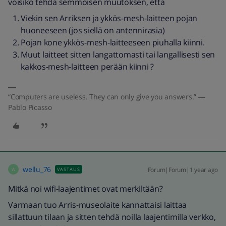
voisiko tehdä semmoisen muutoksen, että
Viekin sen Arriksen ja ykkös-mesh-laitteen pojan
huoneeseen (jos siellä on antennirasia)
Pojan kone ykkös-mesh-laitteeseen piuhalla kiinni.
Muut laitteet sitten langattomasti tai langallisesti sen
kakkos-mesh-laitteen perään kiinni ?
“Computers are useless. They can only give you answers.” ―
Pablo Picasso
wellu_76
Forum|Forum|1 year ago
VASTAUS
W
Mitkä noi wifi-laajentimet ovat merkiltään?
Varmaan tuo Arris-museolaite kannattaisi laittaa
sillattuun tilaan ja sitten tehdä noilla laajentimilla verkko,