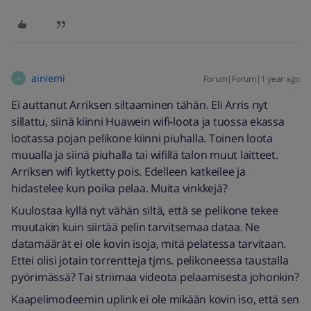
ainiemi
Forum|Forum|1 year ago
A
Ei auttanut Arriksen siltaaminen tähän. Eli Arris nyt
sillattu, siinä kiinni Huawein wifi-loota ja tuossa ekassa
lootassa pojan pelikone kiinni piuhalla. Toinen loota
muualla ja siinä piuhalla tai wifillä talon muut laitteet.
Arriksen wifi kytketty pois. Edelleen katkeilee ja
hidastelee kun poika pelaa. Muita vinkkejä?
Kuulostaa kyllä nyt vähän siltä, että se pelikone tekee
muutakin kuin siirtää pelin tarvitsemaa dataa. Ne
datamäärät ei ole kovin isoja, mitä pelatessa tarvitaan.
Ettei olisi jotain torrentteja tjms. pelikoneessa taustalla
pyörimässä? Tai striimaa videota pelaamisesta johonkin?
Kaapelimodeemin uplink ei ole mikään kovin iso, että sen