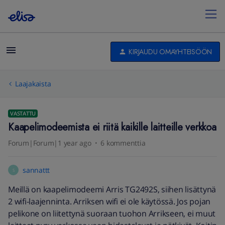
KIRJAUDU OMAYHTEISÖÖN
Laajakaista
VASTATTU
Kaapelimodeemista ei riitä kaikille laitteille verkkoa
Forum|Forum|1 year ago
6 kommenttia
sannattt
S
Meillä on kaapelimodeemi Arris TG2492S, siihen lisättynä
2 wifi-laajenninta. Arriksen wifi ei ole käytössä. Jos pojan
pelikone on liitettynä suoraan tuohon Arrikseen, ei muut