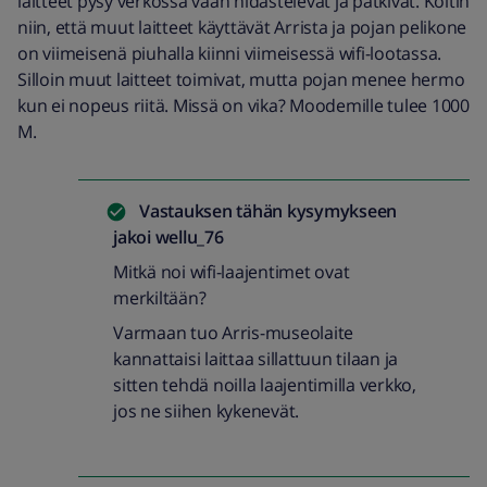
laitteet pysy verkossa vaan hidastelevat ja pätkivät. Koitin
niin, että muut laitteet käyttävät Arrista ja pojan pelikone
on viimeisenä piuhalla kiinni viimeisessä wifi-lootassa.
Silloin muut laitteet toimivat, mutta pojan menee hermo
kun ei nopeus riitä. Missä on vika? Moodemille tulee 1000
M.
Vastauksen tähän kysymykseen
jakoi
wellu_76
Mitkä noi wifi-laajentimet ovat
merkiltään?
Varmaan tuo Arris-museolaite
kannattaisi laittaa sillattuun tilaan ja
sitten tehdä noilla laajentimilla verkko,
jos ne siihen kykenevät.