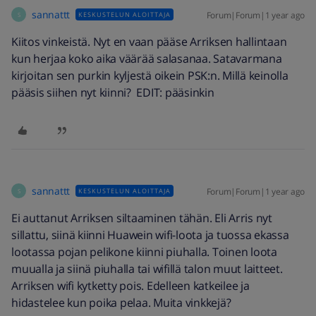
sannattt
Forum|Forum|1 year ago
KESKUSTELUN ALOITTAJA
S
Kiitos vinkeistä. Nyt en vaan pääse Arriksen hallintaan
kun herjaa koko aika väärää salasanaa. Satavarmana
kirjoitan sen purkin kyljestä oikein PSK:n. Millä keinolla
pääsis siihen nyt kiinni? EDIT: pääsinkin
sannattt
Forum|Forum|1 year ago
KESKUSTELUN ALOITTAJA
S
Ei auttanut Arriksen siltaaminen tähän. Eli Arris nyt
sillattu, siinä kiinni Huawein wifi-loota ja tuossa ekassa
lootassa pojan pelikone kiinni piuhalla. Toinen loota
muualla ja siinä piuhalla tai wifillä talon muut laitteet.
Arriksen wifi kytketty pois. Edelleen katkeilee ja
hidastelee kun poika pelaa. Muita vinkkejä?