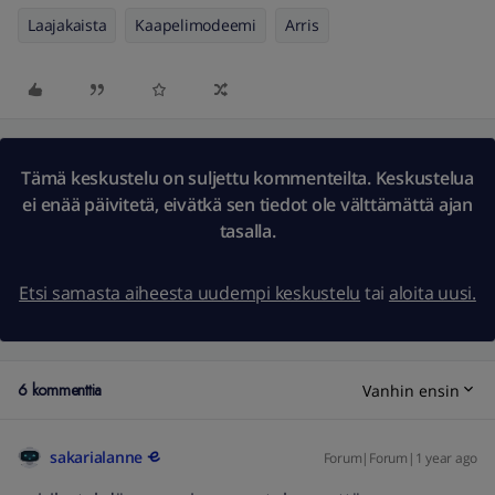
Laajakaista
Kaapelimodeemi
Arris
Tämä keskustelu on suljettu kommenteilta. Keskustelua
ei enää päivitetä, eivätkä sen tiedot ole välttämättä ajan
tasalla.
Etsi samasta aiheesta uudempi keskustelu
tai
aloita uusi.
6 kommenttia
Vanhin ensin
sakarialanne
Forum|Forum|1 year ago