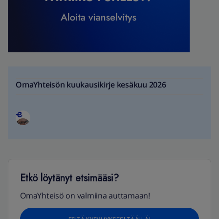
OmaYhteisön kuukausikirje kesäkuu 2026
Etkö löytänyt etsimääsi?
OmaYhteisö on valmiina auttamaan!