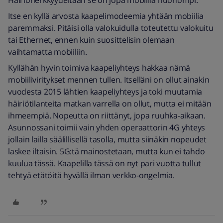
Häiriöherkkyydeltään se on jopa mobiilia huonompi.
Itse en kyllä arvosta kaapelimodeemia yhtään mobiilia
paremmaksi. Pitäisi olla valokuidulla toteutettu valokuitu
tai Ethernet, ennen kuin suosittelisin olemaan
vaihtamatta mobiiliin.
Kyllähän hyvin toimiva kaapeliyhteys hakkaa nämä
mobiiliviritykset mennen tullen. Itselläni on ollut ainakin
vuodesta 2015 lähtien kaapeliyhteys ja toki muutamia
häiriötilanteita matkan varrella on ollut, mutta ei mitään
ihmeempiä. Nopeutta on riittänyt, jopa ruuhka-aikaan.
Asunnossani toimii vain yhden operaattorin 4G yhteys
jollain lailla säälillisellä tasolla, mutta siinäkin nopeudet
laskee iltaisin. 5G:tä mainostetaan, mutta kun ei tahdo
kuulua tässä. Kaapelilla tässä on nyt pari vuotta tullut
tehtyä etätöitä hyvällä ilman verkko-ongelmia.