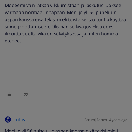
Modeemi vain jatkaa vilkkumistaan ja laskutus juoksee
varmaan normaaliin tapaan. Meni jo yli 5€ puheluun
aspan kanssa eikä tekisi mieli toista kertaa tuntia käyttää
sinne jonottamiseen. Olisihan se kiva jos Elisa edes
ilmoittaisi, että vika on selvityksessä ja miten homma
etenee.
irritus
Forum|Forum|4 years ago
Meni jo yli 5€ puheluun aspan kanssa eikä tekisi mieli