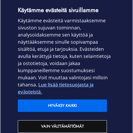
OmaYhteisö-käyttöehdot
Accessibility statement
Käytämme evästeitä sivuillamme
Käytämme evästeitä varmistaaksemme
sivuston sujuvan toiminnan,
Laitteet & liittymät
analysoidaksemme sen käyttöä ja
näyttääksemme sinulle sopivampaa
sisältöä, etuja ja tarjouksia. Evästeiden
Palvelut
avulla kerättyjä tietoja, kuten selaintietoja
ja ostotietoja, voidaan jakaa
Tuki
kumppaneillemme suostumuksesi
mukaan. Voit muuttaa valintojasi milloin
tahansa.
Lue lisää tietosuojasta ja
Ajankohtaista
evästeistä.
Elisa Oyj
HYVÄKSY KAIKKI
In English
VAIN VÄLTTÄMÄTTÖMÄT