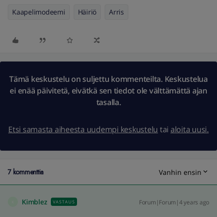
Kaapelimodeemi
Häiriö
Arris
Tämä keskustelu on suljettu kommenteilta. Keskustelua
ei enää päivitetä, eivätkä sen tiedot ole välttämättä ajan
tasalla.
Etsi samasta aiheesta uudempi keskustelu
tai
aloita uusi.
7 kommenttia
Vanhin ensin
Kimblez
Forum|Forum|4 years ago
VASTAUS
K