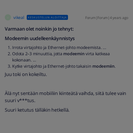
vikeal
Forum|Forum|4 years ago
KESKUSTELUN ALOITTAJA
V
Varmaan olet noinkin jo tehnyt:
Modeemin uudelleenkäynnistys
Irrota virtajohto ja Ethernet-johto modeemista. ...
Odota 2–3 minuuttia, jotta
modeemin
virta katkeaa
kokonaan. ...
Kytke virtajohto ja Ethernet-johto takaisin
modeemiin
.
Juu toki on kokeiltu.
Älä nyt sentään mobiiliin kiinteätä vaihda, siitä tulee vain
suuri v***tus.
Suuri ketutus tälläkin hetkellä.