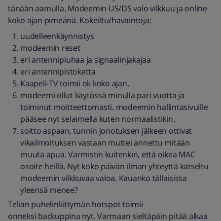
tänään aamulla. Modeemin US/DS valo vilkkuu ja online
koko ajan pimeänä. Kokeiltu/havaintoja:
uudelleenkäynnistys
modeemin reset
eri antennipiuhaa ja signaalinjakajaa
eri antennipistoketta
Kaapeli-TV toimii ok koko ajan.
modeemi ollut käytössä minulla pari vuotta ja
toiminut moitteettomasti. modeemin hallintasivuille
pääsee nyt selaimella kuten normaalistikin.
soitto aspaan, tunnin jonotuksen jälkeen ottivat
vikailmoituksen vastaan muttei annettu mitään
muuta apua. Varmistin kuitenkin, että oikea MAC
osoite heillä. Nyt koko päivän ilman yhteyttä katseltu
modeemin vilkkuvaa valoa. Kauanko tällaisissa
yleensä menee?
Telian puhelinliittymän hotspot toimii
onneksi backuppina nyt. Varmaan sieltäpäin pitää alkaa