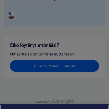
Etkö löytänyt etsimääsi?
OmaYhteisö on valmiina auttamaan!
ESITÄ KYSYMYKSESI TÄÄLLÄ!