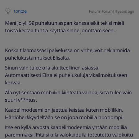
tontze
Forum|Forum|4 years ago
Meni jo yli 5€ puheluun aspan kanssa eikä tekisi mieli
toista kertaa tuntia käyttää sinne jonottamiseen.
Koska tilaamassasi palvelussa on virhe, voit reklamoida
puhelukustannukset Elisalta.
Sinun vain tulee olla aloitteellinen asiassa.
Automaattisesti Elisa ei puhelukuluja vikailmoitukseen
korvaa.
Älä nyt sentään mobiiliin kiinteätä vaihda, siitä tulee vain
suuri v***tus.
Kaapelimodeemi on jaettua kaistaa kuten mobiilikin.
Häiriöherkkyydeltään se on jopa mobiilia huonompi.
Itse en kyllä arvosta kaapelimodeemia yhtään mobiilia
paremmaksi. Pitäisi olla valokuidulla toteutettu valokuitu