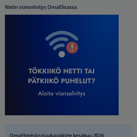
Netin vianselvitys OmaElisassa
OmaYhteisön kuukausikirje kesäkuu 2026