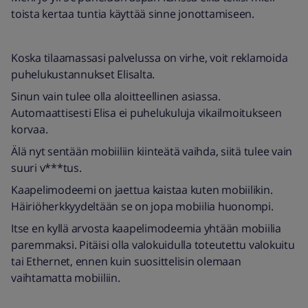
toista kertaa tuntia käyttää sinne jonottamiseen.
Koska tilaamassasi palvelussa on virhe, voit reklamoida
puhelukustannukset Elisalta.
Sinun vain tulee olla aloitteellinen asiassa.
Automaattisesti Elisa ei puhelukuluja vikailmoitukseen
korvaa.
Älä nyt sentään mobiiliin kiinteätä vaihda, siitä tulee vain
suuri v***tus.
Kaapelimodeemi on jaettua kaistaa kuten mobiilikin.
Häiriöherkkyydeltään se on jopa mobiilia huonompi.
Itse en kyllä arvosta kaapelimodeemia yhtään mobiilia
paremmaksi. Pitäisi olla valokuidulla toteutettu valokuitu
tai Ethernet, ennen kuin suosittelisin olemaan
vaihtamatta mobiiliin.