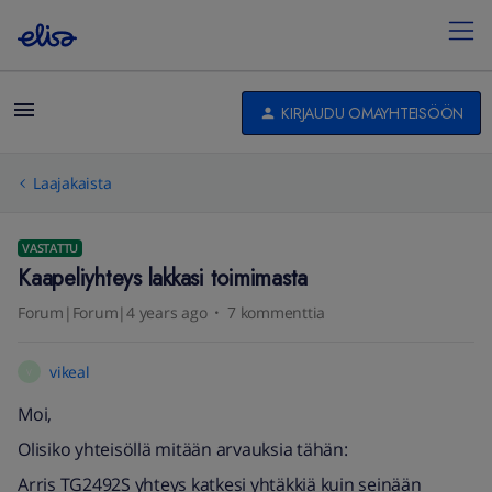
KIRJAUDU OMAYHTEISÖÖN
Laajakaista
VASTATTU
Kaapeliyhteys lakkasi toimimasta
Forum|Forum|4 years ago
7 kommenttia
vikeal
V
Moi,
Olisiko yhteisöllä mitään arvauksia tähän:
Arris TG2492S yhteys katkesi yhtäkkiä kuin seinään