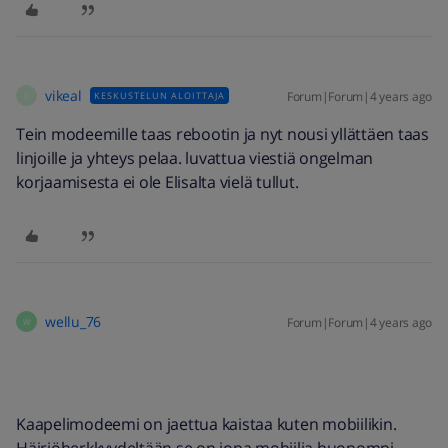
vikeal
Forum|Forum|4 years ago
KESKUSTELUN ALOITTAJA
V
Tein modeemille taas rebootin ja nyt nousi yllättäen taas
linjoille ja yhteys pelaa. luvattua viestiä ongelman
korjaamisesta ei ole Elisalta vielä tullut.
wellu_76
Forum|Forum|4 years ago
W
Kaapelimodeemi on jaettua kaistaa kuten mobiilikin.