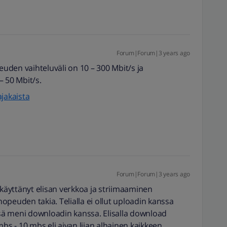
Forum|Forum|3 years ago
den vaihteluväli on 10 – 300 Mbit/s ja
– 50 Mbit/s.
jakaista
Forum|Forum|3 years ago
äyttänyt elisan verkkoa ja striimaaminen
opeuden takia. Telialla ei ollut uploadin kanssa
ä meni downloadin kanssa. Elisalla download
 - 10 mbs eli aivan liian alhainen kaikkeen