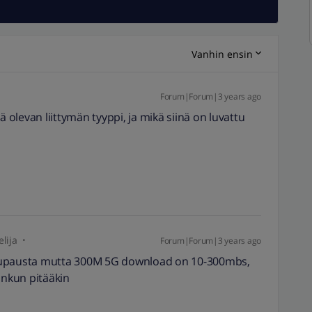
Vanhin ensin
Forum|Forum|3 years ago
ä olevan liittymän tyyppi, ja mikä siinä on luvattu
lija
Forum|Forum|3 years ago
 lupausta mutta 300M 5G download on 10-300mbs,
inkun pitääkin