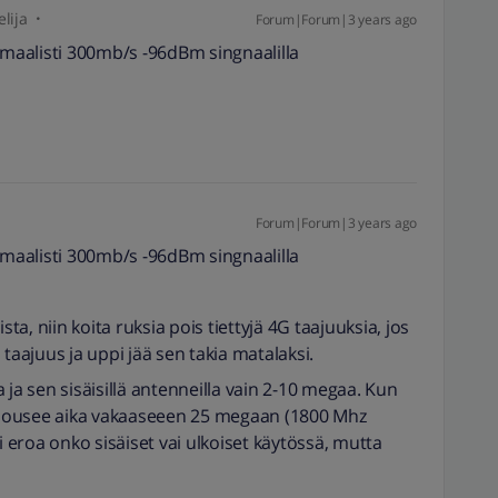
lija
Forum|Forum|3 years ago
aalisti 300mb/s -96dBm singnaalilla
Forum|Forum|3 years ago
aalisti 300mb/s -96dBm singnaalilla
sta, niin koita ruksia pois tiettyjä 4G taajuuksia, jos
taajuus ja uppi jää sen takia matalaksi.
 ja sen sisäisillä antenneilla vain 2-10 megaa. Kun
a nousee aika vakaaseeen 25 megaan (1800 Mhz
i eroa onko sisäiset vai ulkoiset käytössä, mutta