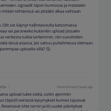
amiseen. signaalit täysin kunnossa ja matalakin
 mitään tehtävissä vai pitääkö alkaa vaihtaan
 Olit siis käynyt hallintasivulta katsomassa
uvaa vai paraneeko kuitenkin upload jossakin
ras verkosta tutkia tarkemmin, niin suosittelen
ielä tässä asiassa. Jos sattuu puhelimessa olemaan
 parempaa uploadia sillä? 🤔
lija
Forum|Forum|3 years ago
sama upload tulee sieltä, soitin ajemmin
erus töpsöli seinästä kysymykset kunnes tajusivat
Resetoivat sitte tornin ja löi uudet päivitykset