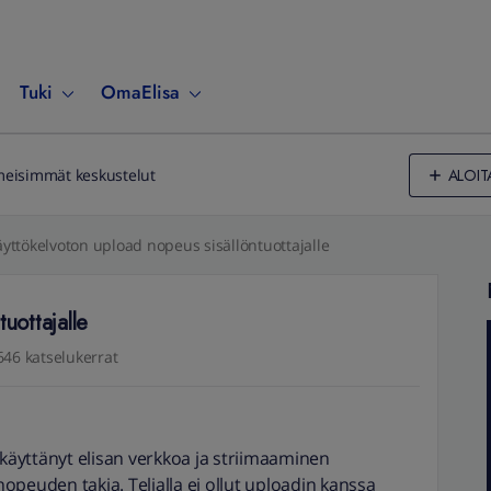
Tuki
OmaElisa
ALOIT
meisimmät keskustelut
yttökelvoton upload nopeus sisällöntuottajalle
uottajalle
646 katselukerrat
äyttänyt elisan verkkoa ja striimaaminen
opeuden takia. Telialla ei ollut uploadin kanssa