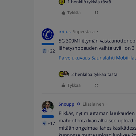
1 henkilö tykkää tästä
Tykkää
irritus
Superstara
5G 300M liittymän vastaanottonopeu
lähetysnopeuden vaihteluväli on 3 
+22
Palvelukuvaus Saunalahti Mobiililaa
2 henkilöä tykkää tästä
Tykkää
Snouppi
Elisalainen
Elikkäs, nyt muutaman kuukauden k
mahdotonta liian alhaisen upload n
+17
mitään ongelmaa, lähes käsikädess
kunnossa mutta upload luokkaa 2mbs