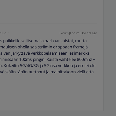
lija
Forum|Forum|3 years ago
paikkeille valitsemalla parhaat kaistat, mutta
imauksen ohella saa striimin droppaan framejä.
 aivan järkyttävä verkkopelaamiseen, esimerkiksi
nimissään 100ms pingin. Kaista vaihtelee 800mhz +
. Kokeiltu 5G/4G/3G ja 5G nsa verkkoa ja ero ei ole
öskään tähän auttanut ja mainittakoon vielä että