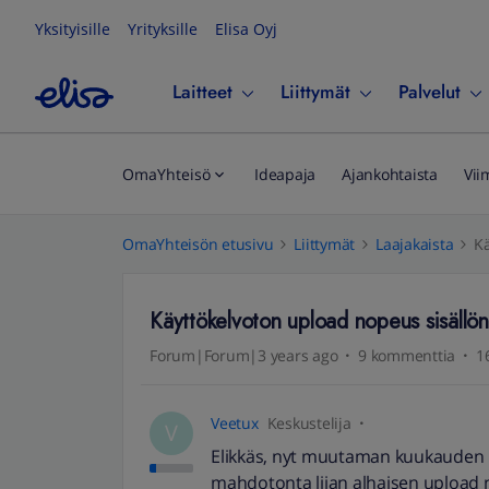
Yksityisille
Yrityksille
Elisa Oyj
Laitteet
Liittymät
Palvelut
OmaYhteisö
Ideapaja
Ajankohtaista
Vii
OmaYhteisön etusivu
Liittymät
Laajakaista
Kä
Käyttökelvoton upload nopeus sisällönt
Forum|Forum|3 years ago
9 kommenttia
1
Veetux
Keskustelija
V
Elikkäs, nyt muutaman kuukauden k
mahdotonta liian alhaisen upload n