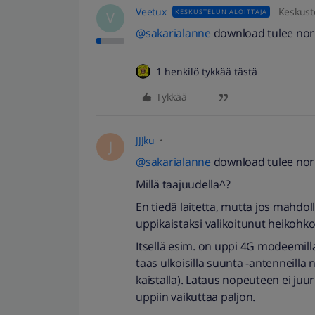
Veetux
Keskuste
KESKUSTELUN ALOITTAJA
V
@sakarialanne
download tulee norm
1 henkilö tykkää tästä
Tykkää
JJJku
J
@sakarialanne
download tulee norm
Millä taajuudella^?
En tiedä laitetta, mutta jos mahdolli
uppikaistaksi valikoitunut heikohko 
Itsellä esim. on uppi 4G modeemilla
taas ulkoisilla suunta -antenneill
kaistalla). Lataus nopeuteen ei juur
uppiin vaikuttaa paljon.