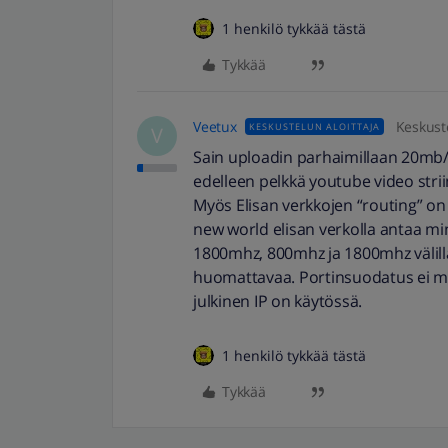
1 henkilö tykkää tästä
Tykkää
Veetux
Keskuste
KESKUSTELUN ALOITTAJA
V
Sain uploadin parhaimillaan 20mb/s 
edelleen pelkkä youtube video stri
Myös Elisan verkkojen “routing” on
new world elisan verkolla antaa mi
1800mhz, 800mhz ja 1800mhz välillä
huomattavaa. Portinsuodatus ei my
julkinen IP on käytössä.
1 henkilö tykkää tästä
Tykkää