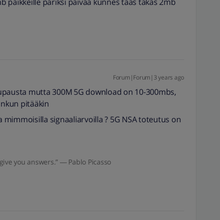
 paikkeille pariksi päivää kunnes taas takas 2mb
Forum|Forum|3 years ago
 lupausta mutta 300M 5G download on 10-300mbs,
inkun pitääkin
ja mimmoisilla signaaliarvoilla ? 5G NSA toteutus on
give you answers.” ― Pablo Picasso