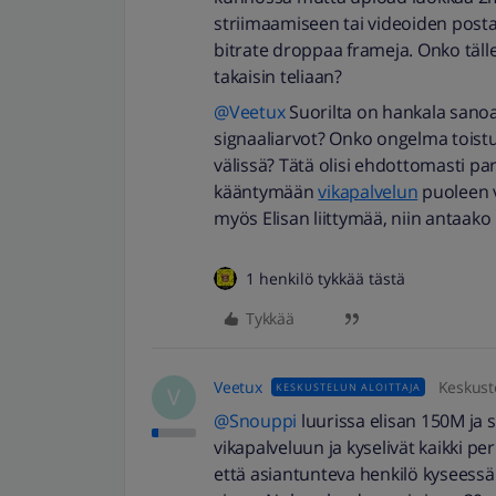
striimaamiseen tai videoiden posta
bitrate droppaa frameja. Onko tälle
takaisin teliaan?
@Veetux
Suorilta on hankala sanoa.
signaaliarvot? Onko ongelma toist
välissä? Tätä olisi ehdottomasti pa
kääntymään
vikapalvelun
puoleen v
myös Elisan liittymää, niin antaako
1 henkilö tykkää tästä
Tykkää
Veetux
Keskuste
KESKUSTELUN ALOITTAJA
V
@Snouppi
luurissa elisan 150M ja 
vikapalveluun ja kyselivät kaikki p
että asiantunteva henkilö kyseessä. 