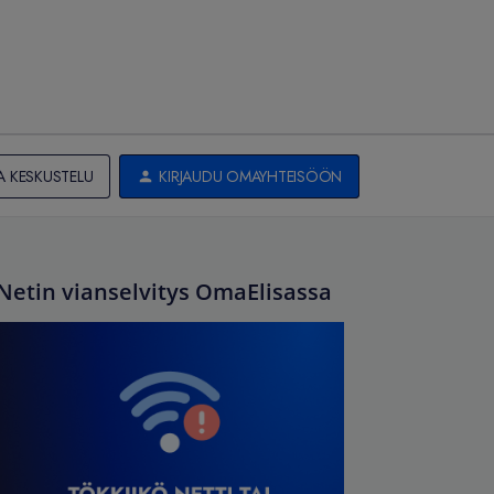
A KESKUSTELU
KIRJAUDU OMAYHTEISÖÖN
Netin vianselvitys OmaElisassa