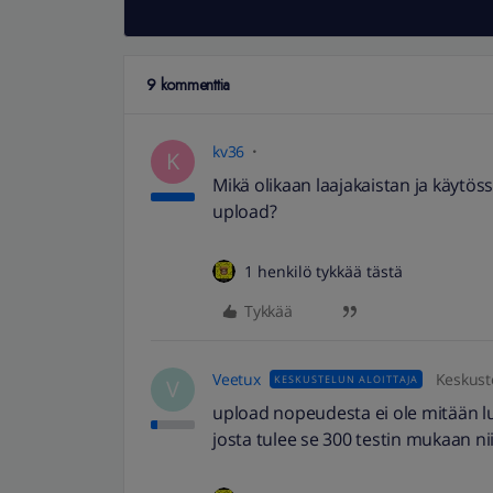
9 kommenttia
kv36
K
Mikä olikaan laajakaistan ja käytöss
upload?
1 henkilö tykkää tästä
Tykkää
Veetux
Keskuste
KESKUSTELUN ALOITTAJA
V
upload nopeudesta ei ole mitään
josta tulee se 300 testin mukaan ni