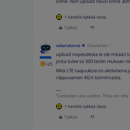
sinne. Noh upload nousi sinne 30mb
1 henkilö tykkää tästä
Tykkää
sakarialanne
Elisalainen
upload nopeudesta ei ole mitään
josta tulee se 300 testin mukaan ni
+25
Mitä LTE-taajuuksia on aktiivisena 
riippuvainen 4G:n toiminnasta.
“Computers are useless. They can only 
1 henkilö tykkää tästä
Tykkää