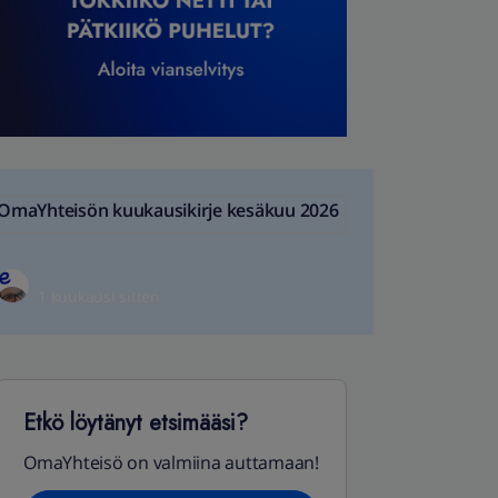
OmaYhteisön kuukausikirje kesäkuu 2026
1 kuukausi sitten
Etkö löytänyt etsimääsi?
OmaYhteisö on valmiina auttamaan!