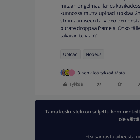
mitään ongelmaa, lähes käsikädess
kunnossa mutta upload luokkaa 2mbs
striimaamiseen tai videoiden posta
bitrate droppaa frameja. Onko tälle
takaisin teliaan?
Upload
Nopeus
3 henkilöä tykkää tästä
J
Tykkää
Tämä keskustelu on suljettu kommenteilta.
ole vältt
Etsi samasta aiheesta 