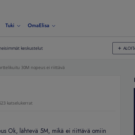
Tuki
OmaElisa
ALOIT
meisimmät keskustelut
rttelikuitu 30M nopeus ei riittävä
523 katselukerrat
us Ok, lähtevä 5M, mikä ei riittävä omiin