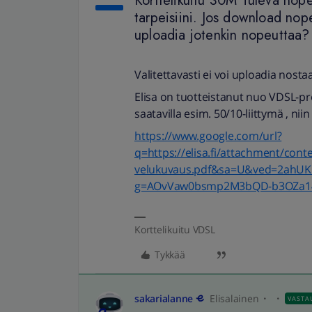
Korttelikuitu 30M Tuleva nope
tarpeisiini. Jos download nope
uploadia jotenkin nopeuttaa?
Valitettavasti ei voi uploadia nostaa
Elisa on tuotteistanut nuo VDSL-profi
saatavilla esim. 50/10-liittymä , nii
https://www.google.com/url?
q=https://elisa.fi/attachment/conte
velukuvaus.pdf&sa=U&ved=2ahU
g=AOvVaw0bsmp2M3bQD-b3OZa1
Korttelikuitu VDSL
Tykkää
sakarialanne
Elisalainen
VASTA