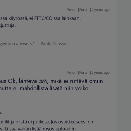
Forum|Forum|2 years ago
sa käytössä, ei FTTC/CO:ssa lainkaan.
juttuja.
give you answers.” ― Pablo Picasso
Forum|Forum|2 years ago
us Ok, lähtevä 5M, mikä ei riittävä omiin
utta ei mahdollista lisätä niin voiko
.
ilit ja niistä ei poiketa. Jos osoitteeseesi on
n sillä saa vähän lisää myös uploadiin.