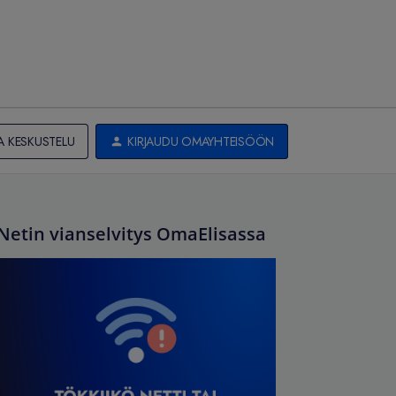
A KESKUSTELU
KIRJAUDU OMAYHTEISÖÖN
Netin vianselvitys OmaElisassa