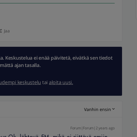
Jaa
 Keskustelua ei enää päivitetä, eivätkä sen tiedot
ämättä ajan tasalla.
uudempi keskustelu
tai
aloita uusi.
Vanhin ensin
Forum|Forum|2 years ago