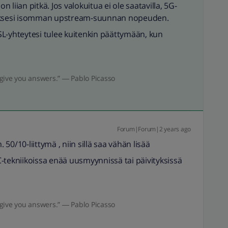
n liian pitkä. Jos valokuitua ei ole saatavilla, 5G-
daksesi isomman upstream-suunnan nopeuden.
L-yhteytesi tulee kuitenkin päättymään, kun
give you answers.” ― Pablo Picasso
Forum|Forum|2 years ago
 50/10-liittymä , niin sillä saa vähän lisää
-tekniikoissa enää uusmyynnissä tai päivityksissä
give you answers.” ― Pablo Picasso