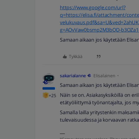
https://www.google.com/url?
q=https://elisa.fi/attachment/conte
velukuvaus.pdf&sa=U&ved=2ahU
g=AOvVaw0bsmp2M3bQD-b3OZa1
Samaan aikaan jos käytetään Elisan
Tykkää
sakarialanne
Elisalainen
Samaan aikaan jos käytetään Elisan
Näin se on. Asiakasyksiköillä on eri
+25
etätyöliittymä työnantajalta, jos 
Samalla lailla yritystenkin maksami
tulevaisuudessa ja korvaavan ratka