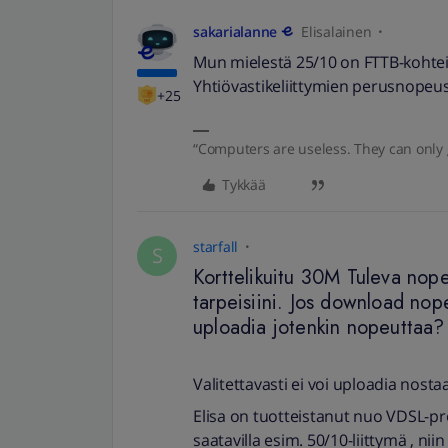
sakarialanne
Elisalainen
Mun mielestä 25/10 on FTTB-kohteis
Yhtiövastikeliittymien perusnopeus
+25
“Computers are useless. They can only 
Tykkää
starfall
S
Korttelikuitu 30M Tuleva nope
tarpeisiini. Jos download nope
uploadia jotenkin nopeuttaa?
Valitettavasti ei voi uploadia nostaa
Elisa on tuotteistanut nuo VDSL-profi
saatavilla esim. 50/10-liittymä , nii