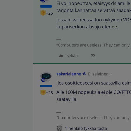
Ei voi nopeuttaa, etäisyys dslamille o
tarjonta kannattaa selvittää saa
+25
Jossain vaiheessa tuo nykyinen VDS
kupariverkon alasajo etenee.
“Computers are useless. They can only 
Tykkää
sakarialanne
Elisalainen
Jos osoitteeseesi on saatavilla esim.
Alle 100M nopeuksia ei ole CO/FTTC
+25
saatavilla.
“Computers are useless. They can only 
1 henkilö tykkää tästä