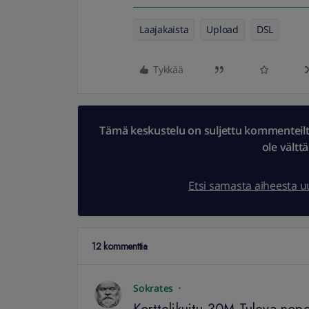
Laajakaista
Upload
DSL
Tykkää
Tämä keskustelu on suljettu kommenteilta.
ole vältt
Etsi samasta aiheesta 
12 kommenttia
Sokrates