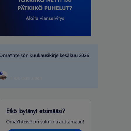
OmaYhteisön kuukausikirje kesäkuu 2026
1 kuukausi sitten
Etkö löytänyt etsimääsi?
OmaYhteisö on valmiina auttamaan!