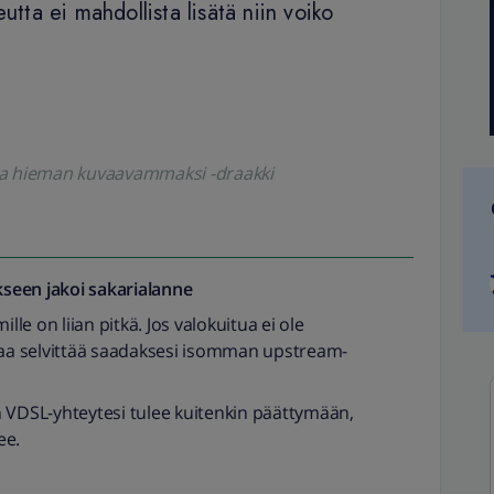
utta ei mahdollista lisätä niin voiko
koa hieman kuvaavammaksi -draakki
seen jakoi
sakarialanne
lle on liian pitkä. Jos valokuitua ei ole
ttaa selvittää saadaksesi isomman upstream-
n VDSL-yhteytesi tulee kuitenkin päättymään,
ee.