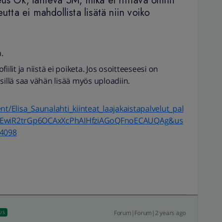
us Ok, lähtevä 5M, mikä ei riittävä omiin
utta ei mahdollista lisätä niin voiko
.
ilit ja niistä ei poiketa. Jos osoitteeseesi on
n sillä saa vähän lisää myös uploadiin.
nt/Elisa_Saunalahti_kiinteat_laajakaistapalvelut_pal
KEwiR2trGp6OCAxXcPhAIHfziAGoQFnoECAUQAg&us
4098
Forum|Forum|2 years ago
US