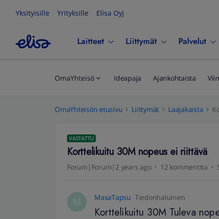
Yksityisille
Yrityksille
Elisa Oyj
Laitteet
Liittymät
Palvelut
OmaYhteisö
Ideapaja
Ajankohtaista
Vii
OmaYhteisön etusivu
Liittymät
Laajakaista
Ko
VASTATTU
Korttelikuitu 30M nopeus ei riittävä
Forum|Forum|2 years ago
12 kommenttia
MasaTapsu
Tiedonhaluinen
M
Korttelikuitu 30M Tuleva nope