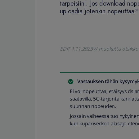
tarpeisiini. Jos download nope
uploadia jotenkin nopeuttaa?
EDIT 1.11.2023 // muokattu otsik
Vastauksen tähän kysymyk
Ei voi nopeuttaa, etäisyys dslami
saatavilla, 5G-tarjonta kanna
suunnan nopeuden.
Jossain vaiheessa tuo nykyine
kun kupariverkon alasajo eten