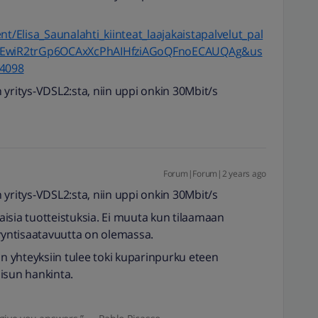
nt/Elisa_Saunalahti_kiinteat_laajakaistapalvelut_pal
KEwiR2trGp6OCAxXcPhAIHfziAGoQFnoECAUQAg&us
4098
 yritys-VDSL2:sta, niin uppi onkin 30Mbit/s
Forum|Forum|2 years ago
 yritys-VDSL2:sta, niin uppi onkin 30Mbit/s
laisia tuotteistuksia. Ei muuta kun tilaamaan
myyntisaatavuutta on olemassa.
in yhteyksiin tulee toki kuparinpurku eteen
isun hankinta.