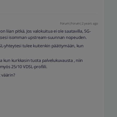
Forum|Forum|2 years ago
n liian pitkä. Jos valokuitua ei ole saatavilla, 5G-
daksesi isomman upstream-suunnan nopeuden.
L-yhteytesi tulee kuitenkin päättymään, kun
 kun kurkkasin tuota palvelukuvausta , niin
n myös 25/10 VDSL-profiili.
väärin?