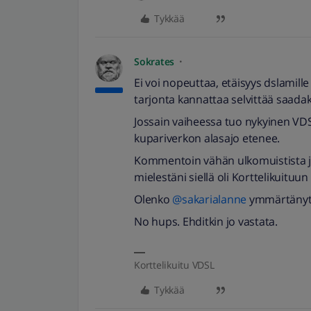
Tykkää
Sokrates
Ei voi nopeuttaa, etäisyys dslamille o
tarjonta kannattaa selvittää saa
Jossain vaiheessa tuo nykyinen VDS
kupariverkon alasajo etenee.
Kommentoin vähän ulkomuistista ja
mielestäni siellä oli Korttelikuituu
Olenko
@sakarialanne
ymmärtänyt 
No hups. Ehditkin jo vastata.
Korttelikuitu VDSL
Tykkää