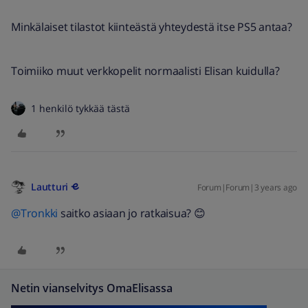
Minkälaiset tilastot kiinteästä yhteydestä itse PS5 antaa?
Toimiiko muut verkkopelit normaalisti Elisan kuidulla?
1 henkilö tykkää tästä
Lautturi
Forum|Forum|3 years ago
@Tronkki
saitko asiaan jo ratkaisua? 😊
Netin vianselvitys OmaElisassa