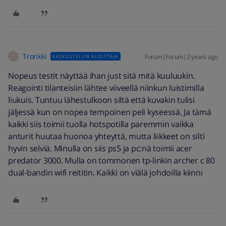
Tronkki
Forum|Forum|3 years ago
KESKUSTELUN ALOITTAJA
T
Nopeus testit näyttää ihan just sitä mitä kuuluukin.
Reagointi tilanteisiin lähtee viiveellä niinkun luistimilla
liukuis. Tuntuu lähestulkoon siltä että kuvakin tulisi
jäljessä kun on nopea tempoinen peli kyseessä. Ja tämä
kaikki siis toimii tuolla hotspotilla paremmin vaikka
anturit huutaa huonoa yhteyttä, mutta liikkeet on silti
hyvin selviä. Minulla on siis ps5 ja pc:nä toimii acer
predator 3000. Mulla on tommonen tp-linkin archer c 80
dual-bandin wifi reititin. Kaikki on viälä johdoilla kiinni