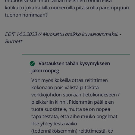
muodossa kun mun tämän hetkinen tonnin elisa
kotikuitu joka kaikilla numeroilla pitäisi olla parempi juuri
tuohon hommaan?
EDIT 14.2.2023 // Muokattu otsikko kuvaavammaksi. -
Burnett
Vastauksen tähän kysymykseen
jakoi
roopeg
Voit myös kokeilla ottaa reitittimen
kokonaan pois välistä ja tökätä
verkkojohdon suoraan tietokoneeseen /
pleikkariin kiinni. Pidemmän päälle en
tuota suosittele, mutta se on nopea
tapa testata, että aiheutuuko ongelmat
itse yhteydestä vaiko
(todennäköisemmin) reitittimestä. 🙂