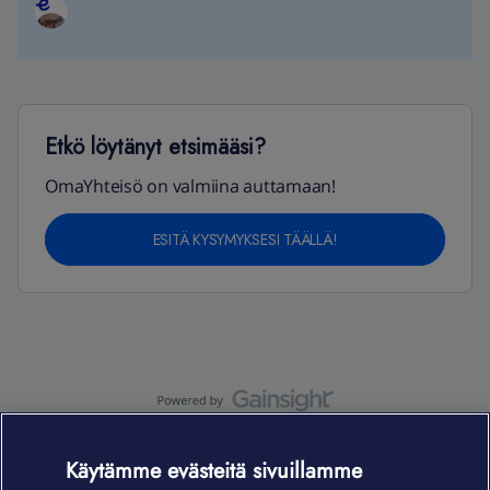
Etkö löytänyt etsimääsi?
OmaYhteisö on valmiina auttamaan!
ESITÄ KYSYMYKSESI TÄÄLLÄ!
OmaYhteisö-käyttöehdot
Accessibility statement
Käytämme evästeitä sivuillamme