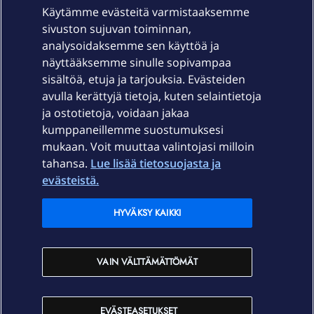
Käytämme evästeitä varmistaaksemme
sivuston sujuvan toiminnan,
Laitteet & liittymät
analysoidaksemme sen käyttöä ja
näyttääksemme sinulle sopivampaa
sisältöä, etuja ja tarjouksia. Evästeiden
Palvelut
avulla kerättyjä tietoja, kuten selaintietoja
ja ostotietoja, voidaan jakaa
Tuki
kumppaneillemme suostumuksesi
mukaan. Voit muuttaa valintojasi milloin
tahansa.
Lue lisää tietosuojasta ja
Ajankohtaista
evästeistä.
Elisa Oyj
HYVÄKSY KAIKKI
In English
VAIN VÄLTTÄMÄTTÖMÄT
På Svenska
EVÄSTEASETUKSET