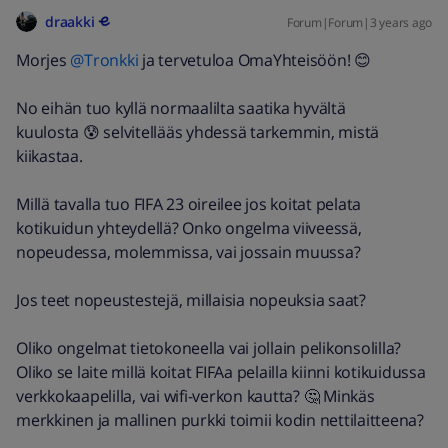
draakki
Forum|Forum|3 years ago
Morjes
@Tronkki
ja tervetuloa OmaYhteisöön! 😊
No eihän tuo kyllä normaalilta saatika hyvältä
kuulosta 😰 selvitellääs yhdessä tarkemmin, mistä
kiikastaa.
Millä tavalla tuo FIFA 23 oireilee jos koitat pelata
kotikuidun yhteydellä? Onko ongelma viiveessä,
nopeudessa, molemmissa, vai jossain muussa?
Jos teet nopeustestejä, millaisia nopeuksia saat?
Oliko ongelmat tietokoneella vai jollain pelikonsolilla?
Oliko se laite millä koitat FIFAa pelailla kiinni kotikuidussa
verkkokaapelilla, vai wifi-verkon kautta? 🤔 Minkäs
merkkinen ja mallinen purkki toimii kodin nettilaitteena?