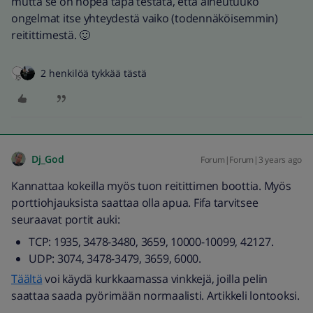
mutta se on nopea tapa testata, että aiheutuuko
ongelmat itse yhteydestä vaiko (todennäköisemmin)
reitittimestä. 🙂
2 henkilöä tykkää tästä
Dj_God
Forum|Forum|3 years ago
Kannattaa kokeilla myös tuon reitittimen boottia. Myös
porttiohjauksista saattaa olla apua. Fifa tarvitsee
seuraavat portit auki:
TCP: 1935, 3478-3480, 3659, 10000-10099, 42127.
UDP: 3074, 3478-3479, 3659, 6000.
Täältä
voi käydä kurkkaamassa vinkkejä, joilla pelin
saattaa saada pyörimään normaalisti. Artikkeli lontooksi.