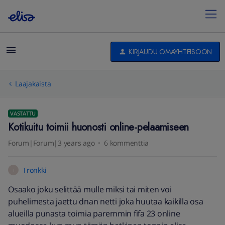
KIRJAUDU OMAYHTEISÖÖN
Laajakaista
VASTATTU
Kotikuitu toimii huonosti online-pelaamiseen
Forum|Forum|3 years ago
6 kommenttia
Tronkki
T
Osaako joku selittää mulle miksi tai miten voi
puhelimesta jaettu dnan netti joka huutaa kaikilla osa
alueilla punasta toimia paremmin fifa 23 online