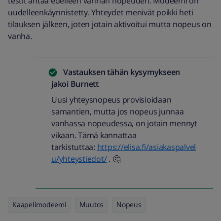
testit antaa edelleen vanhan nopeuden. Modeemi on
uudelleenkäynnistetty. Yhteydet menivät poikki heti
tilauksen jälkeen, joten jotain aktivoitui mutta nopeus on
vanha.
Vastauksen tähän kysymykseen
jakoi
Burnett
Uusi yhteysnopeus provisioidaan
samantien, mutta jos nopeus junnaa
vanhassa nopeudessa, on jotain mennyt
vikaan. Tämä kannattaa
tarkistuttaa:
https://elisa.fi/asiakaspalvel
u/yhteystiedot/
. 🤔
Kaapelimodeemi
Muutos
Nopeus