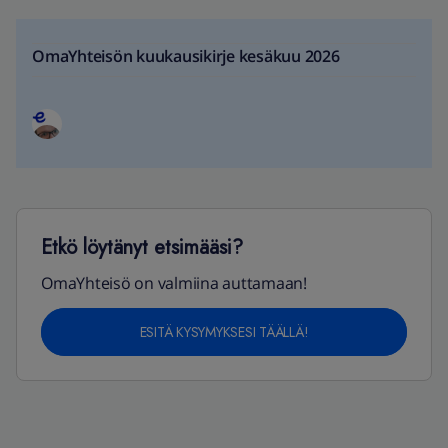
OmaYhteisön kuukausikirje kesäkuu 2026
Etkö löytänyt etsimääsi?
OmaYhteisö on valmiina auttamaan!
ESITÄ KYSYMYKSESI TÄÄLLÄ!