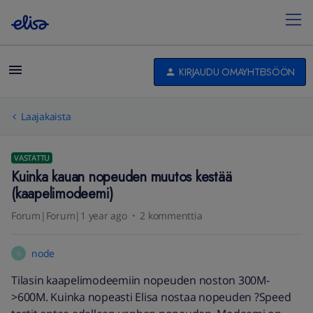
KIRJAUDU OMAYHTEISÖÖN
Laajakaista
VASTATTU
Kuinka kauan nopeuden muutos kestää
(kaapelimodeemi)
Forum|Forum|1 year ago
2 kommenttia
node
N
Tilasin kaapelimodeemiin nopeuden noston 300M-
>600M. Kuinka nopeasti Elisa nostaa nopeuden ?Speed