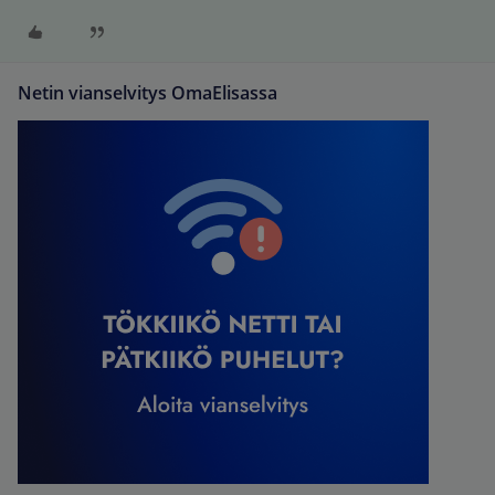
Netin vianselvitys OmaElisassa