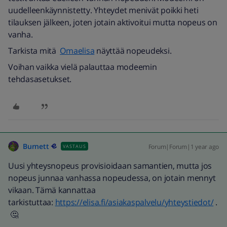
uudelleenkäynnistetty. Yhteydet menivät poikki heti
tilauksen jälkeen, joten jotain aktivoitui mutta nopeus on
vanha.
Tarkista mitä
Omaelisa
näyttää nopeudeksi.
Voihan vaikka vielä palauttaa modeemin
tehdasasetukset.
Burnett
Forum|Forum|1 year ago
VASTAUS
Uusi yhteysnopeus provisioidaan samantien, mutta jos
nopeus junnaa vanhassa nopeudessa, on jotain mennyt
vikaan. Tämä kannattaa
tarkistuttaa:
https://elisa.fi/asiakaspalvelu/yhteystiedot/
.
🤔