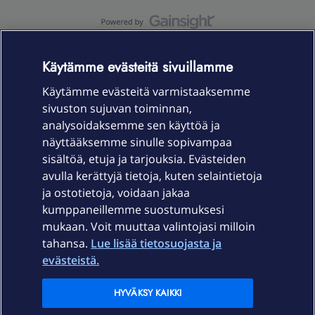
OmaYhteisö-käyttöehdot
Accessibility statement
Käytämme evästeitä sivuillamme
Käytämme evästeitä varmistaaksemme
sivuston sujuvan toiminnan,
Laitteet & liittymät
analysoidaksemme sen käyttöä ja
näyttääksemme sinulle sopivampaa
sisältöä, etuja ja tarjouksia. Evästeiden
Palvelut
avulla kerättyjä tietoja, kuten selaintietoja
ja ostotietoja, voidaan jakaa
Tuki
kumppaneillemme suostumuksesi
mukaan. Voit muuttaa valintojasi milloin
tahansa.
Lue lisää tietosuojasta ja
Ajankohtaista
evästeistä.
Elisa Oyj
HYVÄKSY KAIKKI