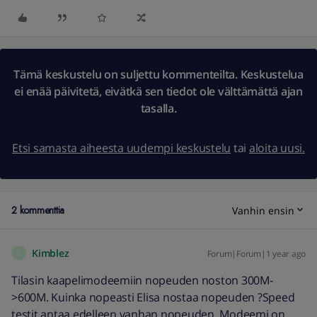
Tämä keskustelu on suljettu kommenteilta. Keskustelua
ei enää päivitetä, eivätkä sen tiedot ole välttämättä ajan
tasalla.
Etsi samasta aiheesta uudempi keskustelu
tai
aloita uusi.
2 kommenttia
Vanhin ensin
Kimblez
Forum|Forum|1 year ago
K
Tilasin kaapelimodeemiin nopeuden noston 300M-
>600M. Kuinka nopeasti Elisa nostaa nopeuden ?Speed
testit antaa edelleen vanhan nopeuden. Modeemi on