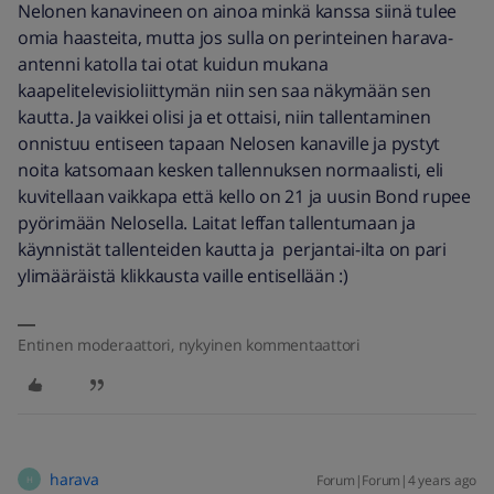
Nelonen kanavineen on ainoa minkä kanssa siinä tulee
omia haasteita, mutta jos sulla on perinteinen harava-
antenni katolla tai otat kuidun mukana
kaapelitelevisioliittymän niin sen saa näkymään sen
kautta. Ja vaikkei olisi ja et ottaisi, niin tallentaminen
onnistuu entiseen tapaan Nelosen kanaville ja pystyt
noita katsomaan kesken tallennuksen normaalisti, eli
kuvitellaan vaikkapa että kello on 21 ja uusin Bond rupee
pyörimään Nelosella. Laitat leffan tallentumaan ja
käynnistät tallenteiden kautta ja perjantai-ilta on pari
ylimääräistä klikkausta vaille entisellään :)
Entinen moderaattori, nykyinen kommentaattori
harava
Forum|Forum|4 years ago
H