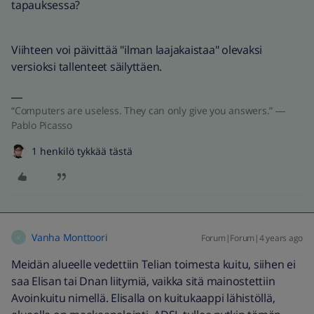
tapauksessa?
Viihteen voi päivittää "ilman laajakaistaa" olevaksi
versioksi tallenteet säilyttäen.
“Computers are useless. They can only give you answers.” ―
Pablo Picasso
1 henkilö tykkää tästä
Vanha Monttoori
Forum|Forum|4 years ago
V
Meidän alueelle vedettiin Telian toimesta kuitu, siihen ei
saa Elisan tai Dnan liitymiä, vaikka sitä mainostettiin
Avoinkuitu nimellä. Elisalla on kuitukaappi lähistöllä,