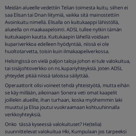
Meidän alueelle vedettiin Telian toimesta kuitu, siihen ei
saa Elisan tai Dnan liitymiä, vaikka sitä mainostettiin
Avoinkuitu nimellä. Elisalla on kuitukaappi lähistöllä,
alueella on maakaapelointi. ADSL tullee nytkin tämän
kuitukaapin kautta. Kuitukaapin lähellä voidaan
kupariverkkoa edelleen hyödyntää, niissä ei ole
huoltotarvetta, toisin kuin ilmakaapeliverkossa.
Helsingissä on vielä paljon taloja johon ei tule valokuitua,
tai sisäjohtoverkko on ns.kupariyhteyksiä. Joten ADSL
yhteydet pitää niissä taloissa säilyttää.
Operaattorit olisi voineet tehdä yhteistyötä, mutta eihän
se käy millään, aikoinaan Sonera veti omat kaapelit
joillekin alueille, ihan turhaan, koska myöhemmin laki
muuttui ja Elisa joutui vuokraamaan kohtuuhinnalla
verkkoyhteyksiä.
Onko tässä kyseessä valokuituset? He(telia)
suunnittelevat valokuitua Hki, Kumpulaan jos tarpeeksi