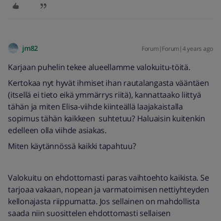
jm82
Forum|Forum|4 years ago
Karjaan puhelin tekee alueellamme valokuitu-töitä.
Kertokaa nyt hyvät ihmiset ihan rautalangasta vääntäen
(itsellä ei tieto eikä ymmärrys riitä), kannattaako liittyä
tähän ja miten Elisa-viihde kiinteällä laajakaistalla
sopimus tähän kaikkeen suhtetuu? Haluaisin kuitenkin
edelleen olla viihde asiakas.
Miten käytännössä kaikki tapahtuu?
Valokuitu on ehdottomasti paras vaihtoehto kaikista. Se
tarjoaa vakaan, nopean ja varmatoimisen nettiyhteyden
kellonajasta riippumatta. Jos sellainen on mahdollista
saada niin suosittelen ehdottomasti sellaisen