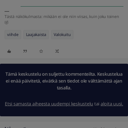
Tästä näkökulmasta: mikään ei ole niin viisas, kuin joku toinen
🤣
viihde
Laajakaista
Valokuitu
Tämä keskustelu on suljettu kommenteilta. Keskustelua
ei enää päivitetä, eivätkä sen tiedot ole välttämättä ajan
tasalla.
Etsi samasta aiheesta uudempi keskustelu
tai
aloita uusi.