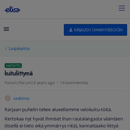
KIRJAUDU OMAYHTEISÖÖN
Laajakaista
VASTATTU
kuituliittymä
Forum|Forum|4 years ago
14 kommenttia
vadelma
V
Karjaan puhelin tekee alueellamme valokuitu-töitä.
Kertokaa nyt hyvät ihmiset ihan rautalangasta vääntäen
(itsellä ei tieto eikä ymmärrys riitä), kannattaako liittyä