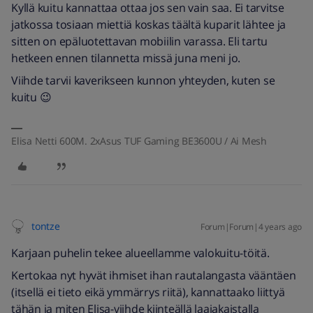
Kyllä kuitu kannattaa ottaa jos sen vain saa. Ei tarvitse
jatkossa tosiaan miettiä koskas täältä kuparit lähtee ja
sitten on epäluotettavan mobiilin varassa. Eli tartu
hetkeen ennen tilannetta missä juna meni jo.
Viihde tarvii kaverikseen kunnon yhteyden, kuten se
kuitu 😉
Elisa Netti 600M. 2xAsus TUF Gaming BE3600U / Ai Mesh
tontze
Forum|Forum|4 years ago
Karjaan puhelin tekee alueellamme valokuitu-töitä.
Kertokaa nyt hyvät ihmiset ihan rautalangasta vääntäen
(itsellä ei tieto eikä ymmärrys riitä), kannattaako liittyä
tähän ja miten Elisa-viihde kiinteällä laajakaistalla