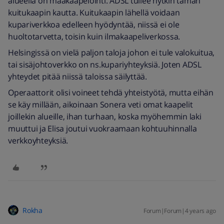
alueella on maakaapelointi. ADSL tullee nytkin tämän
kuitukaapin kautta. Kuitukaapin lähellä voidaan
kupariverkkoa edelleen hyödyntää, niissä ei ole
huoltotarvetta, toisin kuin ilmakaapeliverkossa.
Helsingissä on vielä paljon taloja johon ei tule valokuitua,
tai sisäjohtoverkko on ns.kupariyhteyksiä. Joten ADSL
yhteydet pitää niissä taloissa säilyttää.
Operaattorit olisi voineet tehdä yhteistyötä, mutta eihän
se käy millään, aikoinaan Sonera veti omat kaapelit
joillekin alueille, ihan turhaan, koska myöhemmin laki
muuttui ja Elisa joutui vuokraamaan kohtuuhinnalla
verkkoyhteyksiä.
Rokha
Forum|Forum|4 years ago