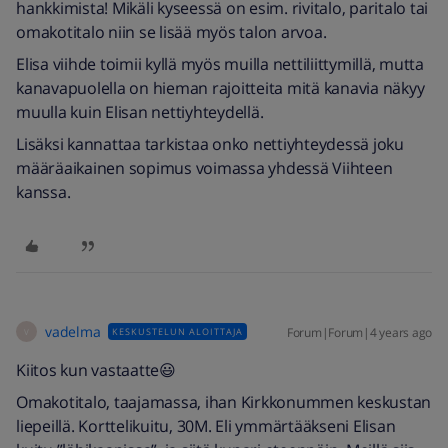
hankkimista! Mikäli kyseessä on esim. rivitalo, paritalo tai
omakotitalo niin se lisää myös talon arvoa.
Elisa viihde toimii kyllä myös muilla nettiliittymillä, mutta
kanavapuolella on hieman rajoitteita mitä kanavia näkyy
muulla kuin Elisan nettiyhteydellä.
Lisäksi kannattaa tarkistaa onko nettiyhteydessä joku
määräaikainen sopimus voimassa yhdessä Viihteen
kanssa.
vadelma
Forum|Forum|4 years ago
KESKUSTELUN ALOITTAJA
V
Kiitos kun vastaatte😃
Omakotitalo, taajamassa, ihan Kirkkonummen keskustan
liepeillä. Korttelikuitu, 30M. Eli ymmärtääkseni Elisan