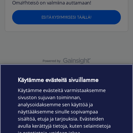
OmaYhteisö on valmiina auttamaan!
ESITÄ KYSYMYKSESI TÄÄLLÄ!
OmaYhteisö-käyttöehdot
Accessibility statement
Käytämme evästeitä sivuillamme
Käytämme evästeitä varmistaaksemme
sivuston sujuvan toiminnan,
Laitteet & liittymät
analysoidaksemme sen käyttöä ja
näyttääksemme sinulle sopivampaa
sisältöä, etuja ja tarjouksia. Evästeiden
Palvelut
avulla kerättyjä tietoja, kuten selaintietoja