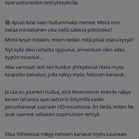
operaattoreiden nettiyhteyksillä.
😱 Apua! Aina vaan hullummaksi menee. Mistä voin
tietää minkälainen sika siellä säkissä piilottelee?
Mistä kysyn mitäkin, miten tiedän mitä pitää osata kysyä?
Nyt kyllä olen rattailta tippunut, ennenkuin olen edes
kyytiin noussut…
Aika varmasti voit sen kuidun yhteydessä tilata myös
kaapelitv-palvelun, jolla näkyy myös Nelosen kanavat.
Ja tää on jotenkin hullua, että Maxivisionin boksila näkyy
kenen tahansa operaattorin liittymillä kaikki
peruskanavat suoraan HD-muodossa. En tiedä, miten he
ovat saaneet sellaisen sopimuksen tehtyä.
Elisa Viihteessä näkyy nelosen kanavat myös Lounean