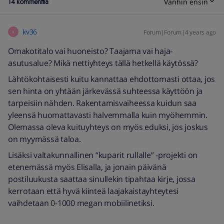
14 kommenttia
Vanhin ensin
kv36
Forum|Forum|4 years ago
K
Omakotitalo vai huoneisto? Taajama vai haja-
asutusalue? Mikä nettiyhteys tällä hetkellä käytössä?
Lähtökohtaisesti kuitu kannattaa ehdottomasti ottaa, jos
sen hinta on yhtään järkevässä suhteessa käyttöön ja
tarpeisiin nähden. Rakentamisvaiheessa kuidun saa
yleensä huomattavasti halvemmalla kuin myöhemmin.
Olemassa oleva kuituyhteys on myös eduksi, jos joskus
on myymässä taloa.
Lisäksi valtakunnallinen “kuparit rullalle” -projekti on
etenemässä myös Elisalla, ja jonain päivänä
postiluukusta saattaa sinullekin tipahtaa kirje, jossa
kerrotaan että hyvä kiinteä laajakaistayhteytesi
vaihdetaan 0-1000 megan mobiilinetiksi.