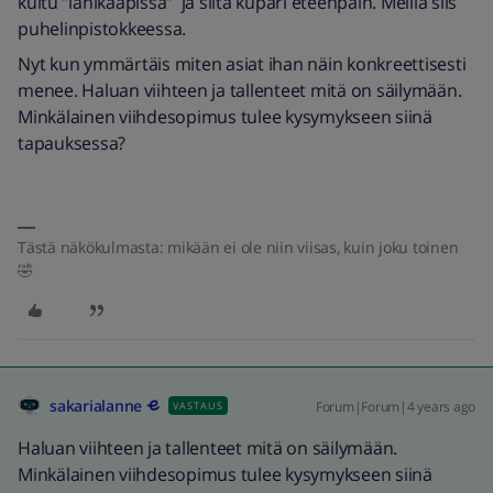
kuitu ”lähikaapissa” ja siitä kupari eteenpäin. Meillä siis
puhelinpistokkeessa.
Nyt kun ymmärtäis miten asiat ihan näin konkreettisesti
menee. Haluan viihteen ja tallenteet mitä on säilymään.
Minkälainen viihdesopimus tulee kysymykseen siinä
tapauksessa?
Tästä näkökulmasta: mikään ei ole niin viisas, kuin joku toinen
🤣
sakarialanne
Forum|Forum|4 years ago
VASTAUS
Haluan viihteen ja tallenteet mitä on säilymään.
Minkälainen viihdesopimus tulee kysymykseen siinä