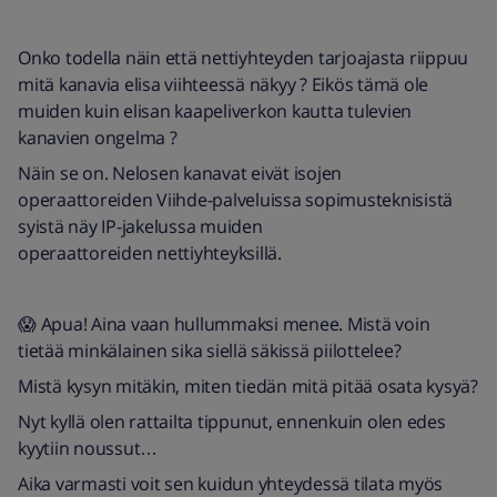
Onko todella näin että nettiyhteyden tarjoajasta riippuu
mitä kanavia elisa viihteessä näkyy ? Eikös tämä ole
muiden kuin elisan kaapeliverkon kautta tulevien
kanavien ongelma ?
Näin se on. Nelosen kanavat eivät isojen
operaattoreiden Viihde-palveluissa sopimusteknisistä
syistä näy IP-jakelussa muiden
operaattoreiden nettiyhteyksillä.
😱 Apua! Aina vaan hullummaksi menee. Mistä voin
tietää minkälainen sika siellä säkissä piilottelee?
Mistä kysyn mitäkin, miten tiedän mitä pitää osata kysyä?
Nyt kyllä olen rattailta tippunut, ennenkuin olen edes
kyytiin noussut…
Aika varmasti voit sen kuidun yhteydessä tilata myös