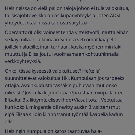
Helsingissä on vielä paljon taloja johon ei tule valokuitua,
tai sisäjohtoverkko on ns.kupariyhteyksiä. Joten ADSL
yhteydet pitää niissä taloissa säilyttää.
Operaattorit olisi voineet tehdä yhteistyötä, mutta eihän
se käy millään, aikoinaan Sonera veti omat kaapelit
joillekin alueille, ihan turhaan, koska myöhemmin laki
muuttui ja Elisa joutui vuokraamaan kohtuuhinnalla
verkkoyhteyksiä.
Onko tässä kyseessä valokuituset? He(telia)
suunnittelevat valokuitua Hki, Kumpulaan jos tarpeeksi
ottajia. Avoinkuidusta tässäkin puhutaan mut onko
oikeasti? Jos Telialle joudutaan/päästään niinpä lähtee
Elisalta: 3 x liittymä, elisaviihde+Viasat total. Veetuttaa
kun koko Limingantie oli revitty auki(n.3 v.sitten) mut
eipä Elisaa silloin kiinnostanut työntää kaapelia kadun
alle.
Helsingin Kumpula on katos taantuvaa haja-