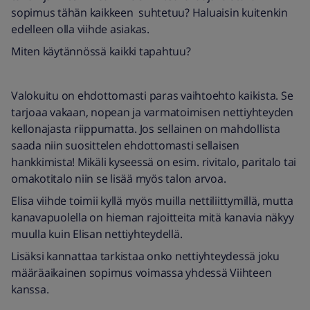
sopimus tähän kaikkeen suhtetuu? Haluaisin kuitenkin
edelleen olla viihde asiakas.
Miten käytännössä kaikki tapahtuu?
Valokuitu on ehdottomasti paras vaihtoehto kaikista. Se
tarjoaa vakaan, nopean ja varmatoimisen nettiyhteyden
kellonajasta riippumatta. Jos sellainen on mahdollista
saada niin suosittelen ehdottomasti sellaisen
hankkimista! Mikäli kyseessä on esim. rivitalo, paritalo tai
omakotitalo niin se lisää myös talon arvoa.
Elisa viihde toimii kyllä myös muilla nettiliittymillä, mutta
kanavapuolella on hieman rajoitteita mitä kanavia näkyy
muulla kuin Elisan nettiyhteydellä.
Lisäksi kannattaa tarkistaa onko nettiyhteydessä joku
määräaikainen sopimus voimassa yhdessä Viihteen
kanssa.