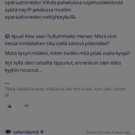
operaattoreiden Viihde-palveluissa sopimusteknisistä
syistä näy IP-jakelussa muiden
operaattoreiden nettiyhteyksillä.
😱 Apua! Aina vaan hullummaksi menee. Mistä voin
tietää minkälainen sika siellä säkissä piilottelee?
Mistä kysyn mitäkin, miten tiedän mitä pitää osata kysyä?
Nyt kyllä olen rattailta tippunut, ennenkuin olen edes
kyytiin noussut…
Tästä näkökulmasta: mikään ei ole niin viisas, kuin joku toinen
🤣
sakarialanne
Forum|Forum|4 years ago