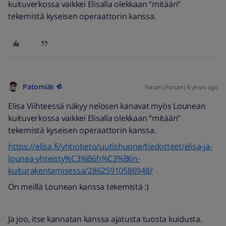
kuituverkossa vaikkei Elisalla olekkaan “mitään”
tekemistä kyseisen operaattorin kanssa.
Patomiäs
Forum|Forum|4 years ago
Elisa Viihteessä näkyy nelosen kanavat myös Lounean
kuituverkossa vaikkei Elisalla olekkaan “mitään”
tekemistä kyseisen operaattorin kanssa.
https://elisa.fi/yhtiotieto/uutishuone/tiedotteet/elisa-ja-
lounea-yhteisty%C3%B6h%C3%B6n-
kuiturakentamisessa/28625910586948/
On meillä Lounean kanssa tekemistä :)
Ja joo, itse kannatan kanssa ajatusta tuosta kuidusta.