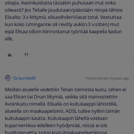
ottajia. Avoinkuidusta tässäkin puhutaan mut onko
oikeasti? Jos Telialle joudutaan/päästään niinpä lähtee
Elisalta: 3 x liittymä, elisaviihde+Viasat total. Veetuttaa
kun koko Limingantie oli revitty auki(n.3 v.sitten) mut
eipä Elisaa silloin kiinnostanut työntää kaapelia kadun
alle.
Grounded0
Forum|Forum|4 years ago
Meidän alueelle vedettiin Telian toimesta kuitu, siihen ei
saa Elisan tai Dnan liitymiä, vaikka sitä mainostettiin
Avoinkuitu nimellä. Elisalla on kuitukaappi lähistöllä,
alueella on maakaapelointi. ADSL tullee nytkin tämän
kuitukaapin kautta. Kuitukaapin lähellä voidaan
kupariverkkoa edelleen hyödyntää, niissä ei ole
huoltotarvetta, toisin kuin ilmakaapeliverkossa.