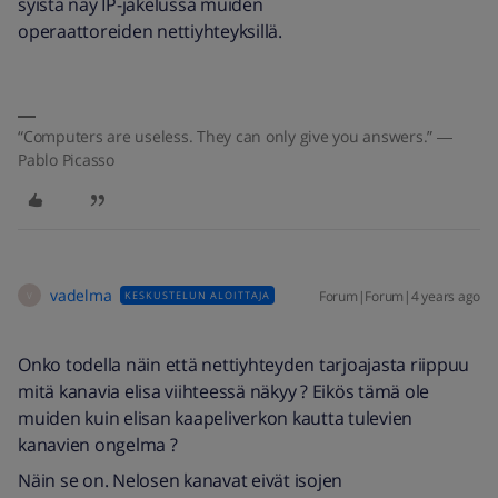
syistä näy IP-jakelussa muiden
operaattoreiden nettiyhteyksillä.
“Computers are useless. They can only give you answers.” ―
Pablo Picasso
vadelma
Forum|Forum|4 years ago
KESKUSTELUN ALOITTAJA
V
Onko todella näin että nettiyhteyden tarjoajasta riippuu
mitä kanavia elisa viihteessä näkyy ? Eikös tämä ole
muiden kuin elisan kaapeliverkon kautta tulevien
kanavien ongelma ?
Näin se on. Nelosen kanavat eivät isojen