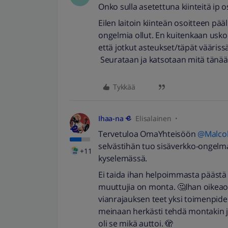
Onko sulla asetettuna kiinteitä ip os
Eilen laitoin kiinteän osoitteen pääl
ongelmia ollut. En kuitenkaan usko 
että jotkut asteukset/täpät vääriss
Seurataan ja katsotaan mitä tänää
Tykkää
Ihaa-na
Elisalainen
Tervetuloa OmaYhteisöön ​
@Malco
selvästihän tuo sisäverkko-ongelma
+11
kyselemässä.
Ei taida ihan helpoimmasta päästä ol
muuttujia on monta. 🤔Ihan oikeaopp
vianrajauksen teet yksi toimenpide 
meinaan herkästi tehdä montakin jutt
oli se mikä auttoi. 🫣