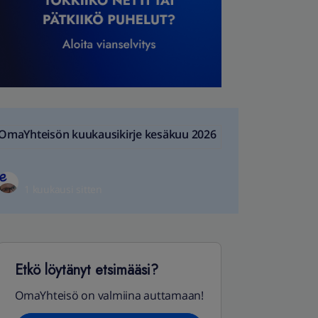
OmaYhteisön kuukausikirje kesäkuu 2026
1 kuukausi sitten
Etkö löytänyt etsimääsi?
OmaYhteisö on valmiina auttamaan!