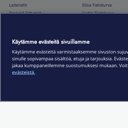
Laitenetti
Elisa Tietoturva
Prepaid-liittymät
Kodin Tietoturva
Puhelimet ja tarvikkeet
Mobiilivarmenne
Tietotekniikka
Kuka soittaa
Pelaaminen
Sähköpostipalvelu
Käytämme evästeitä sivuillamme
TV & audio
Elisa Kotiverkko
Käytämme evästeitä varmistaaksemme sivuston suju
Kodinkoneet
Elisa Pilvilinna
sinulle sopivampaa sisältöä, etuja ja tarjouksia. Eväste
Kamerat ja dronet
Elisa Laiteturva
jakaa kumppaneillemme suostumuksesi mukaan. Voit m
Kellot ja rannekkeet
Elisa Rinnakkaisliittymä
evästeistä.
Älykoti
Elisa Kotiturva -hälytys
Elisa Vaihtoetu
Elisa Kotiakku
Sopimusehdot
Tietosuoja
Saavutettavuus
Evästeasetukset
Tekijänoikeud