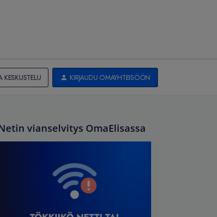
A KESKUSTELU
KIRJAUDU OMAYHTEISÖÖN
Netin vianselvitys OmaElisassa