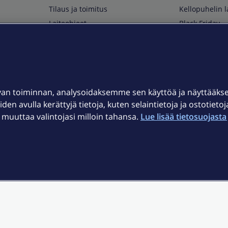
Tilaus ja toimitus
Kellopuhelin l
Laiteohjeet
Black Friday
Asiakaspalvelun yhteystiedot
Huippuetuja El
Soita Omagurulle
OmaYhteisö
Myymälät ja myyntipisteet
van toiminnan, analysoidaksemme sen käyttöä ja näyttääk
Kuuluvuuskartta
iden avulla kerättyjä tietoja, kuten selaintietoja ja ostotieto
Asiakastiedotteet
uuttaa valintojasi milloin tahansa.
Lue lisää tietosuojasta 
t
OmaElisa-sovellus
järjestelmä
Kirjaudu sähköpostiin
et © 2026 Elisa Oyj.