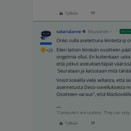
Tykkää
sakarialanne
Elisalainen
VASTA
Onko sulla asetettuna kiinteitä ip os
Eilen laitoin kiinteän osoitteen pääl
+25
ongelmia ollut. En kuitenkaan usko 
että jotkut asteukset/täpät vääriss
Seurataan ja katsotaan mitä tänää
Voisit kokeilla vielä sellaista, ett
asennetusta Deco-sovelluksesta mä
Osoitteen varaus”, että Macbookill
“Computers are useless. They can only 
Tykkää