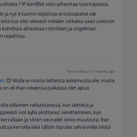
oitteita ? IP konflikti voisi aiheuttaa tuontapaista.
le ja nyt 4 tunnin käytössä ei toistaiseksi ole
että tuo olisi oikeasti mikään ratkaisu vaan uskoisin
ä kohdissa aiheuttaa ristiriidan ja ongelman.
n tapahtuu.
Forum|Forum|7 months ago
lm
😊 Mulla ei noista laitteista kokemusta ole, mutta
 on eli ihan oikeessa paikassa olet apua
la tällainen ratkaistavissa, kun laitteita ja
isesti oot kyllä aloittanut selvittämisen, kun
kerrallaan ja sitten seurailet onko muutosta. Itse
ua kerralla eikä tällöin lopulta selviä mikä niistä