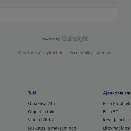
OmaYhteisö-käyttöehdot
Accessibility statement
Tuki
Ajankohtaista
OmaElisa 24h
Elisa Etuohje
Ohjeet ja tuki
Elisa 5G
Viat ja häiriöt
Ideat ja artikke
Laskutus ja maksaminen
Liittymät lapsi