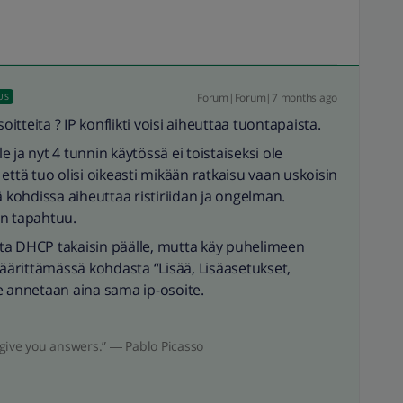
Forum|Forum|7 months ago
US
oitteita ? IP konflikti voisi aiheuttaa tuontapaista.
le ja nyt 4 tunnin käytössä ei toistaiseksi ole
että tuo olisi oikeasti mikään ratkaisu vaan uskoisin
ä kohdissa aiheuttaa ristiriidan ja ongelman.
n tapahtuu.
ä laita DHCP takaisin päälle, mutta käy puhelimeen
ärittämässä kohdasta “Lisää, Lisäasetukset,
e annetaan aina sama ip-osoite.
give you answers.” ― Pablo Picasso