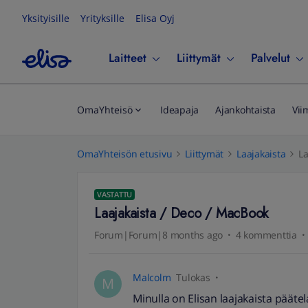
Yksityisille
Yrityksille
Elisa Oyj
Laitteet
Liittymät
Palvelut
OmaYhteisö
Ideapaja
Ajankohtaista
Vii
OmaYhteisön etusivu
Liittymät
Laajakaista
La
VASTATTU
Laajakaista / Deco / MacBook
Forum|Forum|8 months ago
4 kommenttia
Malcolm
Tulokas
M
Minulla on Elisan laajakaista päätel