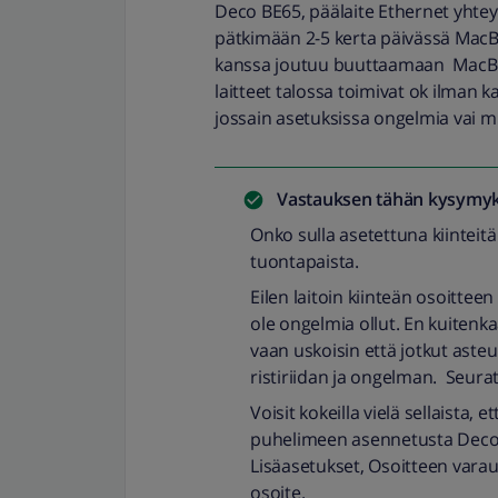
Deco BE65, päälaite Ethernet yhteyd
pätkimään 2-5 kerta päivässä MacBo
kanssa joutuu buuttaamaan MacBook
laitteet talossa toimivat ok ilman 
jossain asetuksissa ongelmia vai 
Vastauksen tähän kysymyk
Onko sulla asetettuna kiinteitä i
tuontapaista.
Eilen laitoin kiinteän osoitteen
ole ongelmia ollut. En kuitenka
vaan uskoisin että jotkut aste
ristiriidan ja ongelman. Seura
Voisit kokeilla vielä sellaista, 
puhelimeen asennetusta Deco-
Lisäasetukset, Osoitteen varau
osoite.