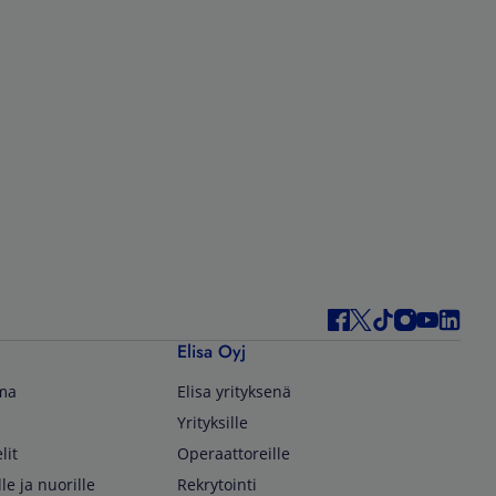
Elisa Oyj
lma
Elisa yrityksenä
Yrityksille
lit
Operaattoreille
lle ja nuorille
Rekrytointi