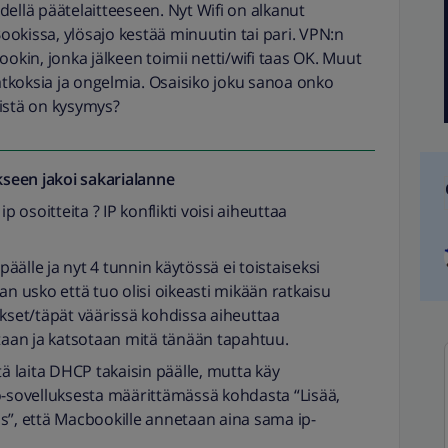
ellä päätelaitteeseen. Nyt Wifi on alkanut
okissa, ylösajo kestää minuutin tai pari. VPN:n
in, jonka jälkeen toimii netti/wifi taas OK. Muut
katkoksia ja ongelmia. Osaisiko joku sanoa onko
mistä on kysymys?
seen jakoi
sakarialanne
p osoitteita ? IP konflikti voisi aiheuttaa
 päälle ja nyt 4 tunnin käytössä ei toistaiseksi
an usko että tuo olisi oikeasti mikään ratkaisu
ukset/täpät väärissä kohdissa aiheuttaa
taan ja katsotaan mitä tänään tapahtuu.
että laita DHCP takaisin päälle, mutta käy
sovelluksesta määrittämässä kohdasta “Lisää,
s”, että Macbookille annetaan aina sama ip-