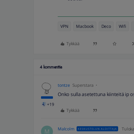
VPN
Macbook
Deco
Wifi
Tykkää
4 kommenttia
tontze
Superstara
Onko sulla asetettuna kiinteitä ip os
+19
Tykkää
Malcolm
Tulok
KESKUSTELUN ALOITTAJA
M