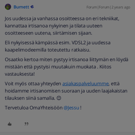
Burnett
Forum|Forum|2 years ago
Jos uudessa ja vanhassa osoitteessa on eri tekniikat,
kannattaa irtisanoa nykyinen ja tilata uuteen
osoitteeseen uutena, siirtämisen sijaan.
Eli nykyisessä kämpässä esim. VDSL2 ja uudessa
kaapelimodeemilla toteutettu ratkaisu.
Osaatko kertoa miten pystyy irtisanoa liittymän en löydä
mistään että pystyisi muutakuin muokata . Kiitos
vastauksesta!
Voit myös ottaa yhteyden
asiakaspalveluumme
, että
hoidamme irtisanomisen suoraan ja uuden laajakaistan
tilauksen siinä samalla. 😊
Tervetuloa OmaYhteisöön
@Jessu
!