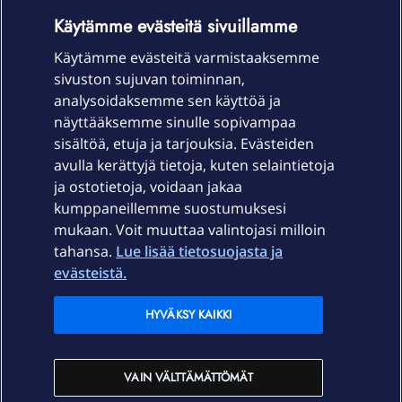
OmaYhteisö-käyttöehdot
Accessibility statement
Käytämme evästeitä sivuillamme
Käytämme evästeitä varmistaaksemme
sivuston sujuvan toiminnan,
Laitteet & liittymät
analysoidaksemme sen käyttöä ja
näyttääksemme sinulle sopivampaa
sisältöä, etuja ja tarjouksia. Evästeiden
Palvelut
avulla kerättyjä tietoja, kuten selaintietoja
ja ostotietoja, voidaan jakaa
Tuki
kumppaneillemme suostumuksesi
mukaan. Voit muuttaa valintojasi milloin
tahansa.
Lue lisää tietosuojasta ja
Ajankohtaista
evästeistä.
Elisa Oyj
HYVÄKSY KAIKKI
In English
VAIN VÄLTTÄMÄTTÖMÄT