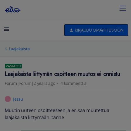
KIRJAUDU OMAYHTEISÖÖN
Laajakaista
VASTATTU
Laajakaista liittymän osoitteen muutos ei onnistu
Forum|Forum|2 years ago
4 kommenttia
Jessu
J
Muutin uuteen osoitteeseen ja en saa muutettua
laajakaista liittymääni tänne