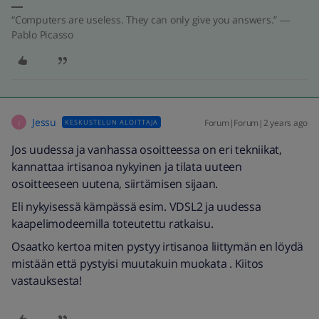
“Computers are useless. They can only give you answers.” ―
Pablo Picasso
Jessu
Forum|Forum|2 years ago
KESKUSTELUN ALOITTAJA
J
Jos uudessa ja vanhassa osoitteessa on eri tekniikat,
kannattaa irtisanoa nykyinen ja tilata uuteen
osoitteeseen uutena, siirtämisen sijaan.
Eli nykyisessä kämpässä esim. VDSL2 ja uudessa
kaapelimodeemilla toteutettu ratkaisu.
Osaatko kertoa miten pystyy irtisanoa liittymän en löydä
mistään että pystyisi muutakuin muokata . Kiitos
vastauksesta!