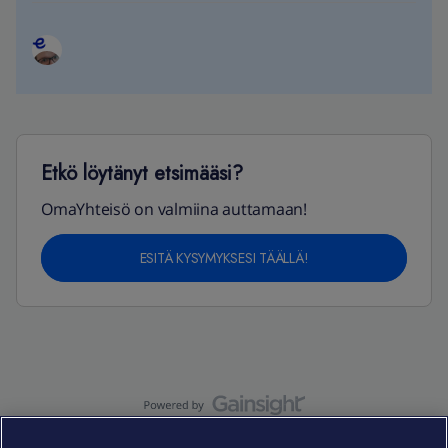
Etkö löytänyt etsimääsi?
OmaYhteisö on valmiina auttamaan!
ESITÄ KYSYMYKSESI TÄÄLLÄ!