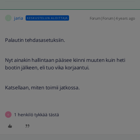
jaria
Forum|Forum|4 years ago
KESKUSTELUN ALOITTAJA
J
Palautin tehdasasetuksiin.
Nyt ainakin hallintaan pääsee kiinni muuten kuin heti
bootin jälkeen, eli tuo vika korjaantui.
Katsellaan, miten toimii jatkossa.
1 henkilö tykkää tästä
K