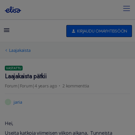
KIRJAUDU OMAYHTEISÖÖN
Laajakaista
VASTATTU
Laajakaista pätkii
Forum|Forum|4 years ago
2 kommenttia
jaria
J
Hei,
Useita katkoja viimeisen viikon aikana, Tunneista