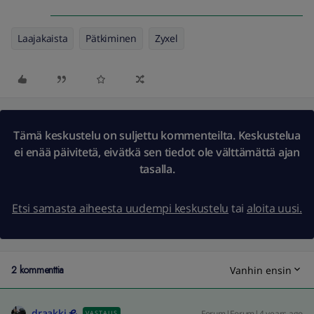
Laajakaista
Pätkiminen
Zyxel
Tämä keskustelu on suljettu kommenteilta. Keskustelua
ei enää päivitetä, eivätkä sen tiedot ole välttämättä ajan
tasalla.
Etsi samasta aiheesta uudempi keskustelu
tai
aloita uusi.
2 kommenttia
Vanhin ensin
draakki
Forum|Forum|4 years ago
VASTAUS