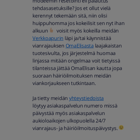
modeemin resetointi eli palautus
tehdasasetuksille? Jos et ollut vielä
kerennyt tekemään sitä, niin olisi
huippuhomma jos kokeilisit sen nyt ihan
alkuun
voisit myös kokeilla meidän
Verkkoapurin
läpi ja/tai käynnistää
vianrajauksen
OmaElisasta
laajakaistan
tuotesivulta, jos järjestelmä huomaa
linjassa mitään ongelmaa voit tietyissä
tilanteissa jättää OmaElisan kautta jopa
suoraan häiriöilmoituksen meidän
viankorjaukseen tutkintaan.
Ja tietty meidän
yhteystiedoista
löytyy asiakaspalvelun numero missä
päivystää myös asiakaspalvelun
aukioloaikojen ulkopuolella 24/7
vianrajaus- ja häiriöilmoituspäivystys.