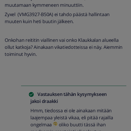
muutamaan kymmeneen minuuttiin.
Zyxel (VMG3927-B50A) ei tahdo päästä hallintaan
muuten kuin heti buutin jälkeen.
Onkohan reititin viallinen vai onko Klaukkalan alueella
ollut katkoja? Ainakaan vikatiedotteissa ei näy. Aiemmin
toiminut hyvin.
Vastauksen tähän kysymykseen
jakoi
draakki
Hmm, tiedossa ei ole ainakaan mitään
laajempaa yleistä vikaa, eli pitää rajailla
ongelmaa
oliko buutti tässä ihan