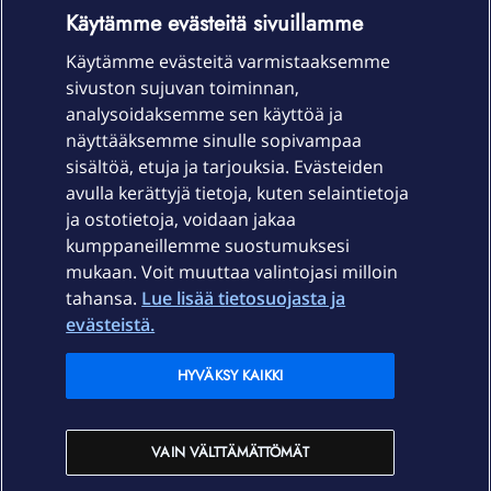
OmaYhteisö-käyttöehdot
Accessibility statement
Käytämme evästeitä sivuillamme
Käytämme evästeitä varmistaaksemme
sivuston sujuvan toiminnan,
Laitteet & liittymät
analysoidaksemme sen käyttöä ja
näyttääksemme sinulle sopivampaa
sisältöä, etuja ja tarjouksia. Evästeiden
Palvelut
avulla kerättyjä tietoja, kuten selaintietoja
ja ostotietoja, voidaan jakaa
Tuki
kumppaneillemme suostumuksesi
mukaan. Voit muuttaa valintojasi milloin
tahansa.
Lue lisää tietosuojasta ja
Ajankohtaista
evästeistä.
Elisa Oyj
HYVÄKSY KAIKKI
In English
VAIN VÄLTTÄMÄTTÖMÄT
På Svenska