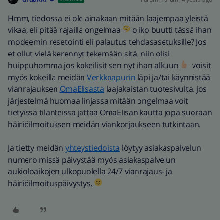
Hmm, tiedossa ei ole ainakaan mitään laajempaa yleistä
vikaa, eli pitää rajailla ongelmaa
oliko buutti tässä ihan
modeemin resetointi eli palautus tehdasasetuksille? Jos
et ollut vielä kerennyt tekemään sitä, niin olisi
huippuhomma jos kokeilisit sen nyt ihan alkuun
voisit
myös kokeilla meidän
Verkkoapurin
läpi ja/tai käynnistää
vianrajauksen
OmaElisasta
laajakaistan tuotesivulta, jos
järjestelmä huomaa linjassa mitään ongelmaa voit
tietyissä tilanteissa jättää OmaElisan kautta jopa suoraan
häiriöilmoituksen meidän viankorjaukseen tutkintaan.
Ja tietty meidän
yhteystiedoista
löytyy asiakaspalvelun
numero missä päivystää myös asiakaspalvelun
aukioloaikojen ulkopuolella 24/7 vianrajaus- ja
häiriöilmoituspäivystys.