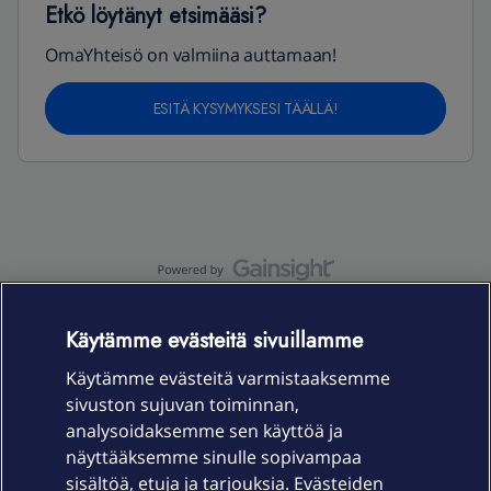
Etkö löytänyt etsimääsi?
OmaYhteisö on valmiina auttamaan!
ESITÄ KYSYMYKSESI TÄÄLLÄ!
OmaYhteisö-käyttöehdot
Accessibility statement
Käytämme evästeitä sivuillamme
Käytämme evästeitä varmistaaksemme
sivuston sujuvan toiminnan,
Laitteet & liittymät
analysoidaksemme sen käyttöä ja
näyttääksemme sinulle sopivampaa
sisältöä, etuja ja tarjouksia. Evästeiden