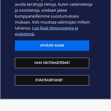
Palvelut
avulla kerättyjä tietoja, kuten selaintietoja
ja ostotietoja, voidaan jakaa
Tuki
kumppaneillemme suostumuksesi
mukaan. Voit muuttaa valintojasi milloin
tahansa.
Lue lisää tietosuojasta ja
Ajankohtaista
evästeistä.
Elisa Oyj
HYVÄKSY KAIKKI
In English
VAIN VÄLTTÄMÄTTÖMÄT
På Svenska
EVÄSTEASETUKSET
Sopimusehdot
Tietosuoja
Saavutettavuus
Evästeasetukset
Tekijänoikeudet © 2026 Elisa Oyj.