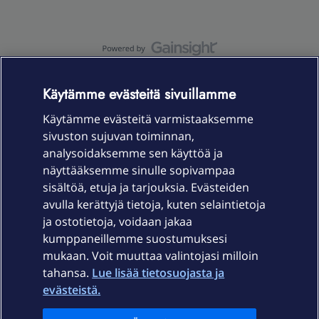
OmaYhteisö-käyttöehdot
Accessibility statement
Käytämme evästeitä sivuillamme
Käytämme evästeitä varmistaaksemme
sivuston sujuvan toiminnan,
Laitteet & liittymät
analysoidaksemme sen käyttöä ja
näyttääksemme sinulle sopivampaa
sisältöä, etuja ja tarjouksia. Evästeiden
Palvelut
avulla kerättyjä tietoja, kuten selaintietoja
ja ostotietoja, voidaan jakaa
Tuki
kumppaneillemme suostumuksesi
mukaan. Voit muuttaa valintojasi milloin
tahansa.
Lue lisää tietosuojasta ja
Ajankohtaista
evästeistä.
Elisa Oyj