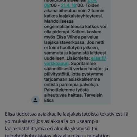
Elisa tiedottaa asiakkaalle laajakaistatöistä tekstiviestillä
yo mukaisesti.Jos asiakkaalla on useampia
laajakaistaliittymiä eri alueilla,yksityisiä tai
taloyhtiökohtaisia(asiakkaalla oikeus taloyhtiön