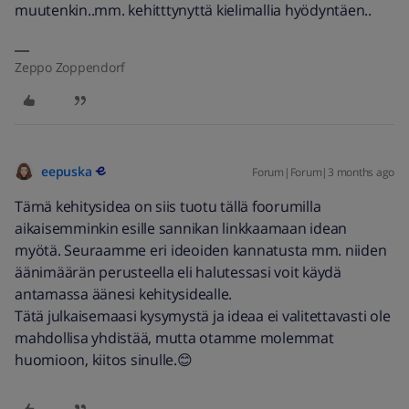
muutenkin..mm. kehitttynyttä kielimallia hyödyntäen..
Zeppo Zoppendorf
eepuska
Forum|Forum|3 months ago
Tämä kehitysidea on siis tuotu tällä foorumilla
aikaisemminkin esille sannikan linkkaamaan idean
myötä. Seuraamme eri ideoiden kannatusta mm. niiden
äänimäärän perusteella eli halutessasi voit käydä
antamassa äänesi kehitysidealle.
Tätä julkaisemaasi kysymystä ja ideaa ei valitettavasti ole
mahdollisa yhdistää, mutta otamme molemmat
huomioon, kiitos sinulle.😊