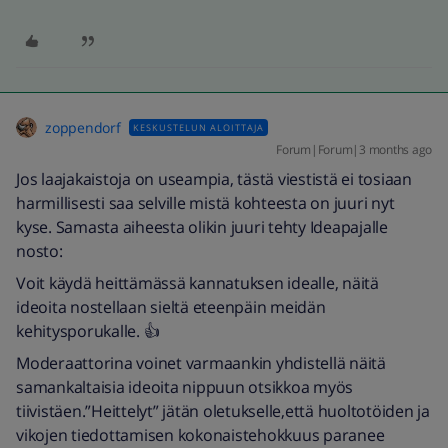
zoppendorf
KESKUSTELUN ALOITTAJA
Forum|Forum|3 months ago
Jos laajakaistoja on useampia, tästä viestistä ei tosiaan
harmillisesti saa selville mistä kohteesta on juuri nyt
kyse. Samasta aiheesta olikin juuri tehty Ideapajalle
nosto:
Voit käydä heittämässä kannatuksen idealle, näitä
ideoita nostellaan sieltä eteenpäin meidän
kehitysporukalle. 👍
Moderaattorina voinet varmaankin yhdistellä näitä
samankaltaisia ideoita nippuun otsikkoa myös
tiivistäen.”Heittelyt” jätän oletukselle,että huoltotöiden ja
vikojen tiedottamisen kokonaistehokkuus paranee