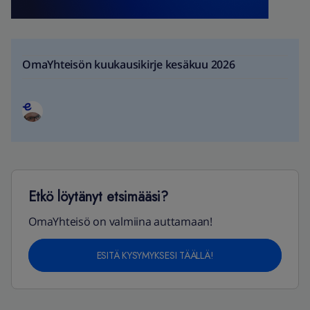
OmaYhteisön kuukausikirje kesäkuu 2026
Etkö löytänyt etsimääsi?
OmaYhteisö on valmiina auttamaan!
ESITÄ KYSYMYKSESI TÄÄLLÄ!