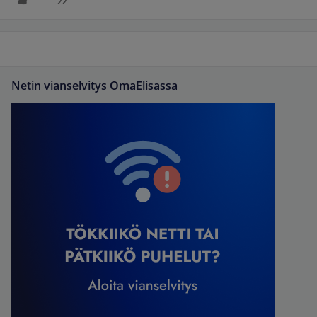
Netin vianselvitys OmaElisassa