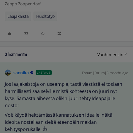
Zeppo Zoppendorf
Laajakaista
Huoltotyö
3 kommenttia
Vanhin ensin
sannika
Forum|Forum|3 months ago
VASTAUS
Jos laajakaistoja on useampia, tästä viestistä ei tosiaan
harmillisesti saa selville mistä kohteesta on juuri nyt
kyse. Samasta aiheesta olikin juuri tehty Ideapajalle
nosto:
Voit käydä heittämässä kannatuksen idealle, näitä
ideoita nostellaan sieltä eteenpäin meidän
kehitysporukalle. 👍