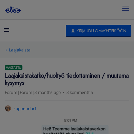
KIRJAUDU OMAYHTEISÖÖN
Laajakaista
VASTATTU
Laajakaistakatko/huoltyö tiedottaminen / muutama
kysymys
Forum|Forum|3 months ago
3 kommenttia
zoppendorf