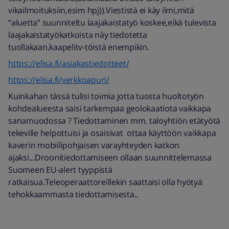
vikailmoituksiin,esim hpj)).Viestistä ei käy ilmi,mitä
“aluetta” suunniteltu laajakaistatyö koskee,eikä tulevista
laajakaistatyökatkoista näy tiedotetta
tuollakaan,kaapelitv-töistä enempikin.
https://elisa.fi/asiakastiedotteet/
https://elisa.fi/verkkoapuri/
Kuinkahan tässä tulisi toimia jotta tuosta huoltotyön
kohdealueesta saisi tarkempaa geolokaatiota vaikkapa
sanamuodossa ? Tiedottaminen mm. taloyhtiön etätyötä
tekeville helpottuisi ja osaisivat ottaa käyttöön vaikkapa
kaverin mobiilipohjaisen varayhteyden katkon
ajaksi...Droonitiedottamiseen ollaan suunnittelemassa
Suomeen EU-alert tyyppistä
ratkaisua.Teleoperaattoreillekin saattaisi olla hyötyä
tehokkaammasta tiedottamisesta..