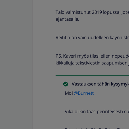
Talo valmistunut 2019 lopussa, jot
ajantasalla.
Reititin on vain uudelleen käynniste
PS. Kaveri myös tilasi eilen nopeu
kikkailuja tekstiviestin saapumisen 
Vastauksen tähän kysymyk
Moi
@Burnett
Vika olikin taas perinteisesti n