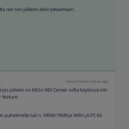
ilta niin sen jälkeen alkoi pelaamaan.
Forum|Forum|4 years ago
 jos jollakin on MSI:n MSI Center softa käytössä niin
 feature.
 puhelimella tuli n. 590M/196M ja Wifin yli PC:llä