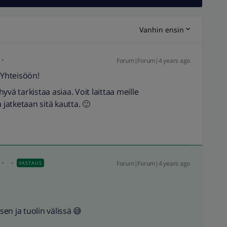
Vanhin ensin
Forum|Forum|4 years ago
Yhteisöön!
hyvä tarkistaa asiaa. Voit laittaa meille
a jatketaan sitä kautta. 🙂
Forum|Forum|4 years ago
VASTAUS
sen ja tuolin välissä 😅