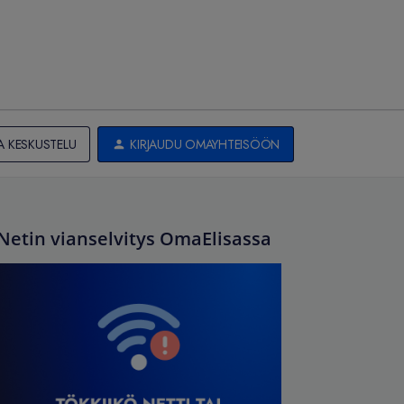
A KESKUSTELU
KIRJAUDU OMAYHTEISÖÖN
Netin vianselvitys OmaElisassa