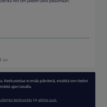
outerilta niin sen jälkeen alkoi pelaamaan.
Jaa
 Keskustelua ei enää päivitetä, eivätkä sen tiedot
ämättä ajan tasalla.
uudempi keskustelu
tai
aloita uusi.