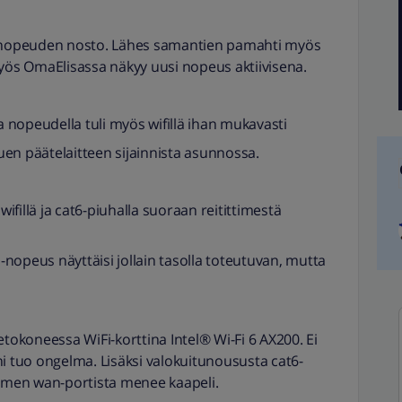
en nopeuden nosto. Lähes samantien pamahti myös
myös OmaElisassa näkyy uusi nopeus aktiivisena.
la nopeudella tuli myös wifillä ihan mukavasti
en päätelaitteen sijainnista asunnossa.
fillä ja cat6-piuhalla suoraan reitittimestä
nopeus näyttäisi jollain tasolla toteutuvan, mutta
tokoneessa WiFi-korttina Intel®️ Wi-Fi 6 AX200. Ei
inni tuo ongelma. Lisäksi valokuitunoususta cat6-
timen wan-portista menee kaapeli.