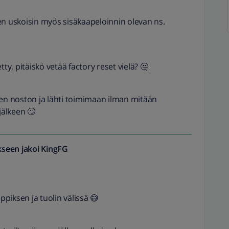
en uskoisin myös sisäkaapeloinnin olevan ns.
tty, pitäiskö vetää factory reset vielä? 🤔
den noston ja lähti toimimaan ilman mitään
jälkeen 🙄
seen jakoi
KingFG
äppiksen ja tuolin välissä 😅