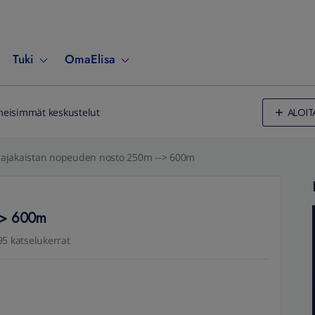
Tuki
OmaElisa
ALOIT
meisimmät keskustelut
aajakaistan nopeuden nosto 250m --> 600m
--> 600m
95 katselukerrat