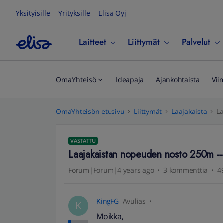
Yksityisille
Yrityksille
Elisa Oyj
Laitteet
Liittymät
Palvelut
OmaYhteisö
Ideapaja
Ajankohtaista
Vii
OmaYhteisön etusivu
Liittymät
Laajakaista
L
VASTATTU
Laajakaistan nopeuden nosto 250m 
Forum|Forum|4 years ago
3 kommenttia
4
KingFG
Avulias
K
Moikka,