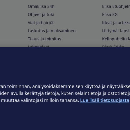
OmaElisa 24h
Elisa Etuohje
Ohjeet ja tuki
Elisa 5G
Viat ja häiriöt
Ideat ja artikke
Laskutus ja maksaminen
Liittymät lapsi
Tilaus ja toimitus
Kellopuhelin l
Laiteohjeet
Black Friday
Asiakaspalvelun yhteystiedot
Huippuetuja El
Soita Omagurulle
OmaYhteisö
Myymälät ja myyntipisteet
van toiminnan, analysoidaksemme sen käyttöä ja näyttääk
Kuuluvuuskartta
iden avulla kerättyjä tietoja, kuten selaintietoja ja ostotieto
Asiakastiedotteet
uuttaa valintojasi milloin tahansa.
Lue lisää tietosuojasta 
t
OmaElisa-sovellus
järjestelmä
Kirjaudu sähköpostiin
et © 2026 Elisa Oyj.