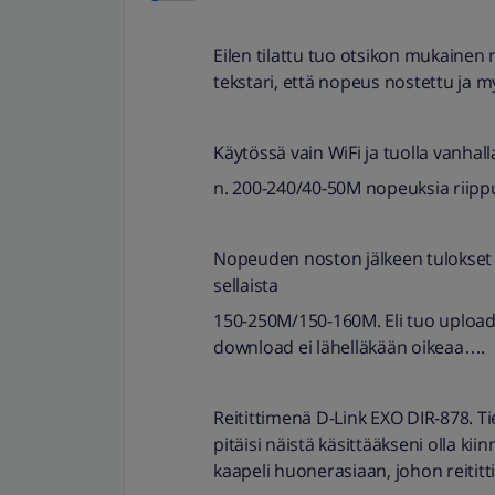
Eilen tilattu tuo otsikon mukain
tekstari, että nopeus nostettu ja 
Käytössä vain WiFi ja tuolla vanhal
n. 200-240/40-50M nopeuksia riippu
Nopeuden noston jälkeen tulokset wi
sellaista
150-250M/150-160M. Eli tuo upload-
download ei lähelläkään oikeaa….
Reitittimenä D-Link EXO DIR-878. Tie
pitäisi näistä käsittääkseni olla ki
kaapeli huonerasiaan, johon reitit