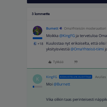
3 kommenttia
Burnett
OmaYhteisön moderaattori
Moikka
@KingFG
ja tervetuloa Oma
Kuulostaa nyt erikoiselta, että olisi 
+18
yksityisviestiä
@OmaYhteisö-tiimi
j
Tykkää
KingFG
Avulias
KESKUSTELUN ALOITTAJA
K
Moi
@Burnett
Vika olikin taas perinteisesti näppik