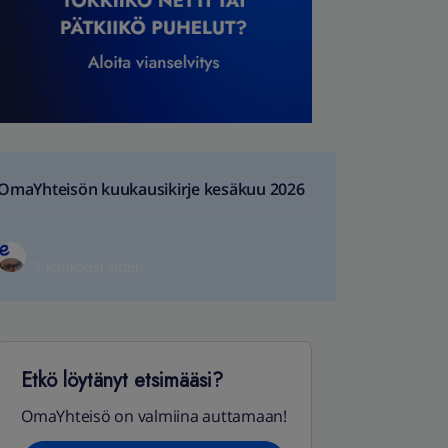
OmaYhteisön kuukausikirje kesäkuu 2026
1 kuukausi sitten
Etkö löytänyt etsimääsi?
OmaYhteisö on valmiina auttamaan!