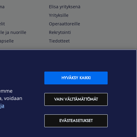
lma
Elisa yrityksenä
Yrityksille
lit
Operaattoreille
lle ja nuorille
Rekrytointi
apselle
Tiedotteet
In English
isan asiakkaille
Customer Service
OmaElisa Self Service
HYVÄKSY KAIKKI
Moving to Finland
semme
Elisa Corporation
ja, voidaan
VAIN VÄLTTÄMÄTTÖMÄT
ja
På Svenska
Kundtjänst
EVÄSTEASETUKSET
OmaElisa självbetjäning