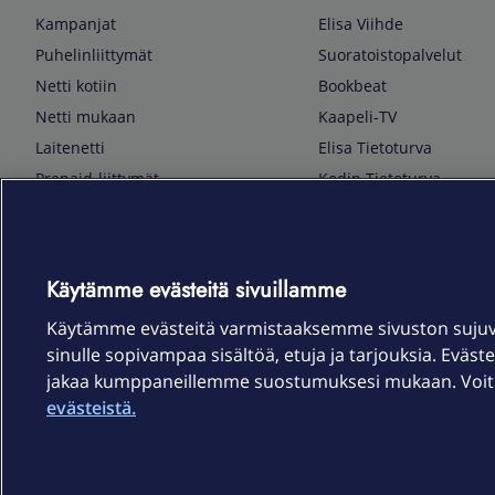
Kampanjat
Elisa Viihde
Puhelinliittymät
Suoratoistopalvelut
Netti kotiin
Bookbeat
Netti mukaan
Kaapeli-TV
Laitenetti
Elisa Tietoturva
Prepaid-liittymät
Kodin Tietoturva
Puhelimet ja tarvikkeet
Mobiilivarmenne
Tietotekniikka
Kuka soittaa
Pelaaminen
Sähköpostipalvelu
Käytämme evästeitä sivuillamme
TV & audio
Elisa Kotiverkko
Käytämme evästeitä varmistaaksemme sivuston suju
Kodinkoneet
Elisa Pilvilinna
sinulle sopivampaa sisältöä, etuja ja tarjouksia. Eväste
Kamerat ja dronet
Elisa Laiteturva
jakaa kumppaneillemme suostumuksesi mukaan. Voit m
Kellot ja rannekkeet
Elisa Rinnakkaisliittymä
evästeistä.
Älykoti
Elisa Kotiturva -hälytys
Elisa Vaihtoetu
Elisa Kotiakku
Sopimusehdot
Tietosuoja
Saavutettavuus
Evästeasetukset
Tekijänoikeud