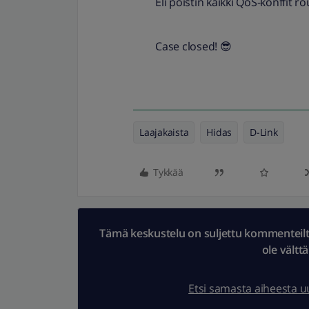
Eli poistin kaikki QoS-konffit r
Case closed! 😎
Laajakaista
Hidas
D-Link
Tykkää
Tämä keskustelu on suljettu kommenteilta.
ole vältt
Etsi samasta aiheesta 