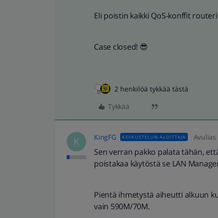
Eli poistin kaikki QoS-konffit router
Case closed! 😎
2 henkilöä tykkää tästä
Tykkää
KingFG
Avulias
KESKUSTELUN ALOITTAJA
K
Sen verran pakko palata tähän, että
poistakaa käytöstä se LAN Manager
Pientä ihmetystä aiheutti alkuun kun
vain 590M/70M.