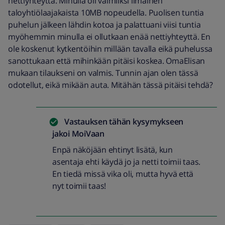
nettiyhteyttä. Minulla oli valmiiksi ilmainen
taloyhtiölaajakaista 10MB nopeudella. Puolisen tuntia
puhelun jälkeen lähdin kotoa ja palattuani viisi tuntia
myöhemmin minulla ei ollutkaan enää nettiyhteyttä. En
ole koskenut kytkentöihin millään tavalla eikä puhelussa
sanottukaan että mihinkään pitäisi koskea. OmaElisan
mukaan tilaukseni on valmis. Tunnin ajan olen tässä
odotellut, eikä mikään auta. Mitähän tässä pitäisi tehdä?
Vastauksen tähän kysymykseen
jakoi
MoiVaan
Enpä näköjään ehtinyt lisätä, kun
asentaja ehti käydä jo ja netti toimii taas.
En tiedä missä vika oli, mutta hyvä että
nyt toimii taas!