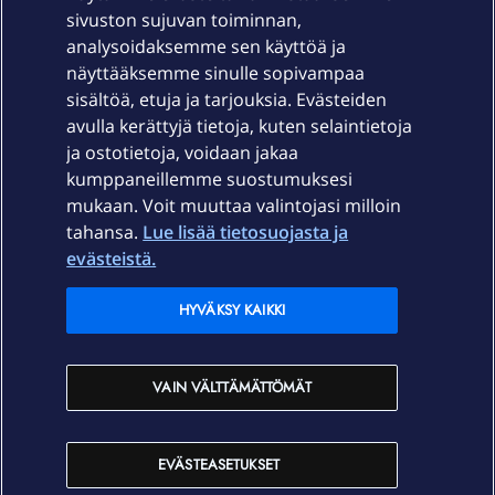
sivuston sujuvan toiminnan,
Laitteet & liittymät
analysoidaksemme sen käyttöä ja
näyttääksemme sinulle sopivampaa
sisältöä, etuja ja tarjouksia. Evästeiden
Palvelut
avulla kerättyjä tietoja, kuten selaintietoja
ja ostotietoja, voidaan jakaa
Tuki
kumppaneillemme suostumuksesi
mukaan. Voit muuttaa valintojasi milloin
tahansa.
Lue lisää tietosuojasta ja
Ajankohtaista
evästeistä.
Elisa Oyj
HYVÄKSY KAIKKI
In English
VAIN VÄLTTÄMÄTTÖMÄT
På Svenska
EVÄSTEASETUKSET