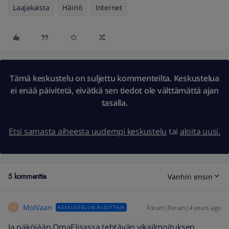
Laajakaista
Häiriö
Internet
Tämä keskustelu on suljettu kommenteilta. Keskustelua
ei enää päivitetä, eivätkä sen tiedot ole välttämättä ajan
tasalla.
Etsi samasta aiheesta uudempi keskustelu
tai
aloita uusi.
5 kommenttia
Vanhin ensin
MoiVaan
Forum|Forum|4 years ago
KESKUSTELUN ALOITTAJA
M
Ja näköjään OmaElisassa tehtävän vikailmoituksen