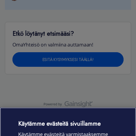
Etkö löytänyt etsimääsi?
OmaYhteisö on valmiina auttamaan!
ESITÄ KYSYMYKSESI TÄÄLLÄ!
OmaYhteisö-käyttöehdot
Accessibility statement
Käytämme evästeitä sivuillamme
Käytämme evästeitä varmistaaksemme