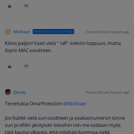
MoiVaan
Forum|Forum|4 years ago
KESKUSTELUN ALOITTAJA
M
Kiitos paljon! Vaati vielä “ \all” -tekstin loppuun, mutta
löysin MAC-osoitteen.
JJesseJ
Forum|Forum|4 years ago
Tervetuloa OmaYhteisöön
@MoiVaan
Jos lisäilet vielä sun osoitteen ja asiakasnumeron tonne
sun profiilin yksityisiin tietoihin niin me voidaan myös
tätä kautta vilkaista, että mitähän kummaa siellä