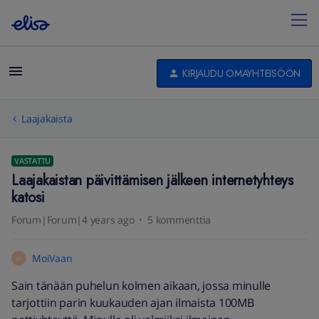
KIRJAUDU OMAYHTEISÖÖN
Laajakaista
VASTATTU
Laajakaistan päivittämisen jälkeen internetyhteys
katosi
Forum|Forum|4 years ago
5 kommenttia
MoiVaan
M
Sain tänään puhelun kolmen aikaan, jossa minulle
tarjottiin parin kuukauden ajan ilmaista 100MB