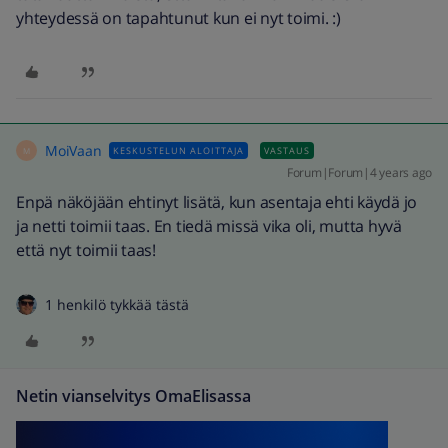
yhteydessä on tapahtunut kun ei nyt toimi. :)
MoiVaan
KESKUSTELUN ALOITTAJA
VASTAUS
M
Forum|Forum|4 years ago
Enpä näköjään ehtinyt lisätä, kun asentaja ehti käydä jo
ja netti toimii taas. En tiedä missä vika oli, mutta hyvä
että nyt toimii taas!
1 henkilö tykkää tästä
Netin vianselvitys OmaElisassa