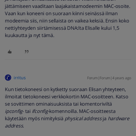
jättämiseen vaaditaan laajakaistamodeemin MAC-osoite.
Vaan kun koneeni on suoraan kiinni seinässä ilman
modeemia siis, niin sellaista on vaikea keksiä. Ensin koko
nettiyhteyden siirtämisessä DNA:lta Elisalle kului 1,5
kuukautta ja nyt tämä.
irritus
Forum|Forum|4 years ago
Kun tietokoneesi on kytketty suoraan Elisan yhteyteen,
ilmoitat tietokoneesi verkkokortin MAC-osoitteen. Katso
se sovittimen ominaisuuksista tai komentoriviltä
ipconfig
- tai
ifconfig
-komennoilla. MAC-osoitteesta
käytetään myös nimityksiä
physical address
ja
hardware
address
.