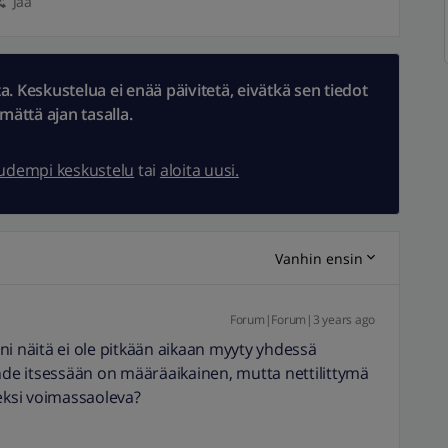
Jaa
 Keskustelua ei enää päivitetä, eivätkä sen tiedot
ämättä ajan tasalla.
uudempi keskustelu
tai
aloita uusi.
Vanhin ensin
Forum|Forum|3 years ago
seni näitä ei ole pitkään aikaan myyty yhdessä
ihde itsessään on määräaikainen, mutta nettilittymä
seksi voimassaoleva?