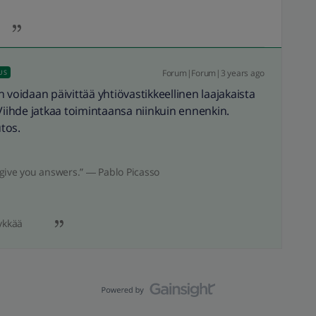
Forum|Forum|3 years ago
US
in voidaan päivittää yhtiövastikkeellinen laajakaista
e. Viihde jatkaa toimintaansa niinkuin ennenkin.
utos.
give you answers.” ― Pablo Picasso
ykkää