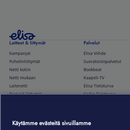
Laitteet & liittymät
Palvelut
Kampanjat
Elisa Viihde
Puhelinliittymät
Suoratoistopalvelut
Netti kotiin
Bookbeat
Netti mukaan
Kaapeli-TV
Laitenetti
Elisa Tietoturva
Prepaid-liittymät
Kodin Tietoturva
Puhelimet ja tarvikkeet
Mobiilivarmenne
Tietotekniikka
Kuka soittaa
Pelaaminen
Sähköpostipalvelu
Käytämme evästeitä sivuillamme
TV & audio
Elisa Kotiverkko