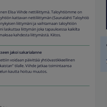
inen Elisa Viihde nettiliittymä. Taloyhtiömme on
oyhtiön kattavan nettiliittymän (Saunalahti Taloyhtiö
nykyisen liittymäni ja vaihtamaan taloyhtiön
 laskuttaa liittymän joka tapauksessa kaikilta
 maksaa kahdesta liittymästä. Kiitos.
seen jakoi
sakarialanne
kettiin voidaan päivittää yhtiövastikkeellinen
akaistan” tilalle. Viihde jatkaa toimintaansa
velun kautta hoituu muutos.