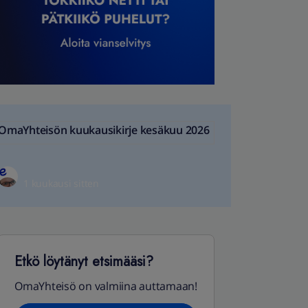
OmaYhteisön kuukausikirje kesäkuu 2026
1 kuukausi sitten
Etkö löytänyt etsimääsi?
OmaYhteisö on valmiina auttamaan!