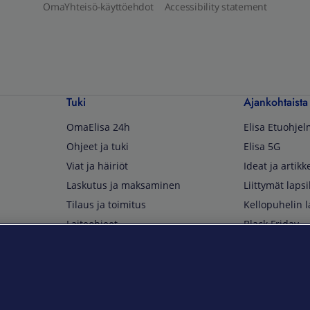
OmaYhteisö-käyttöehdot
Accessibility statement
Tuki
Ajankohtaista
OmaElisa 24h
Elisa Etuohje
Ohjeet ja tuki
Elisa 5G
Viat ja häiriöt
Ideat ja artikke
Laskutus ja maksaminen
Liittymät lapsi
Tilaus ja toimitus
Kellopuhelin l
Laiteohjeet
Black Friday
Asiakaspalvelun yhteystiedot
Huippuetuja El
Soita Omagurulle
OmaYhteisö
Myymälät ja myyntipisteet