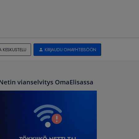
A KESKUSTELU
KIRJAUDU OMAYHTEISÖÖN
Netin vianselvitys OmaElisassa