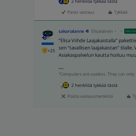
2 henkilöä tykkää tästä
Paras vastaus
Tykkää
sakarialanne
Elisalainen
VASTA
“Elisa Viihde Laajakaistalla” paketti
sen “tavallisen laajakaistan” tilall
+25
Asiakaspalvelun kautta hoituu mu
“Computers are useless. They can only 
2 henkilöä tykkää tästä
Poista vastausmerkintä
T