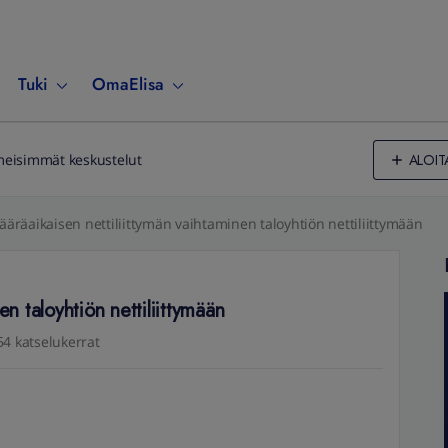
Tuki
OmaElisa
ALOIT
meisimmät keskustelut
äräaikaisen nettiliittymän vaihtaminen taloyhtiön nettiliittymään
en taloyhtiön nettiliittymään
54 katselukerrat