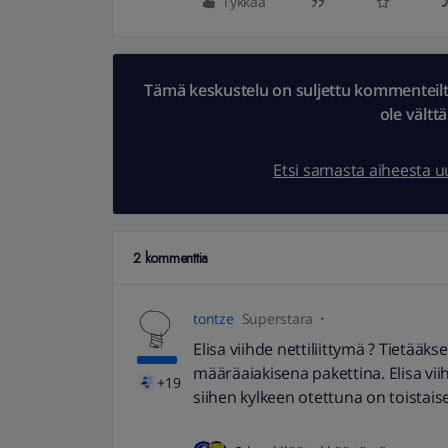
Tykkää
Tämä keskustelu on suljettu kommenteilta.
ole vältt
Etsi samasta aiheesta 
2 kommenttia
tontze
Superstara
Elisa viihde nettiliittymä ? Tietääk
määräaiakisena pakettina. Elisa vi
+19
siihen kylkeen otettuna on toistai