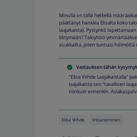
Minulla on tällä hetkellä määräaika
päättänyt hankkia Elisalta koko tal
laajakaista). Pystynkö lopettamaan 
liittymään? Taloyhtiö ymmärtääkseni
asukkailta, joten tuntuisi hölmöltä
Vastauksen tähän kysymyk
“Elisa Viihde Laajakaistalla” pa
laajakaista sen “tavallisen laaj
niinkuin ennenkin. Asiakaspal
Elisa Viihde
Irtisanominen