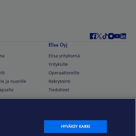
Elisa Oyj
lma
Elisa yrityksenä
Yrityksille
lit
Operaattoreille
lle ja nuorille
Rekrytointi
apselle
Tiedotteet
In English
isan asiakkaille
Customer Service
OmaElisa Self Service
HYVÄKSY KAIKKI
Moving to Finland