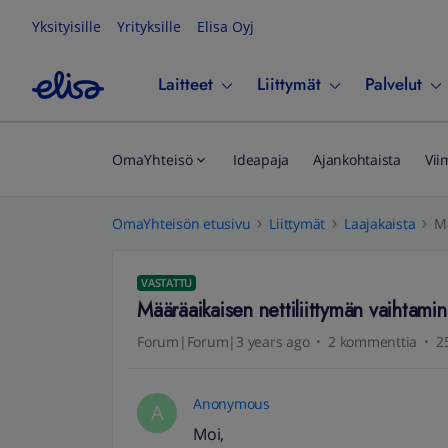
Yksityisille
Yrityksille
Elisa Oyj
Laitteet
Liittymät
Palvelut
OmaYhteisö
Ideapaja
Ajankohtaista
Vii
OmaYhteisön etusivu
Liittymät
Laajakaista
Mä
VASTATTU
Määräaikaisen nettiliittymän vaihtamin
Forum|Forum|3 years ago
2 kommenttia
2
Anonymous
A
Moi,