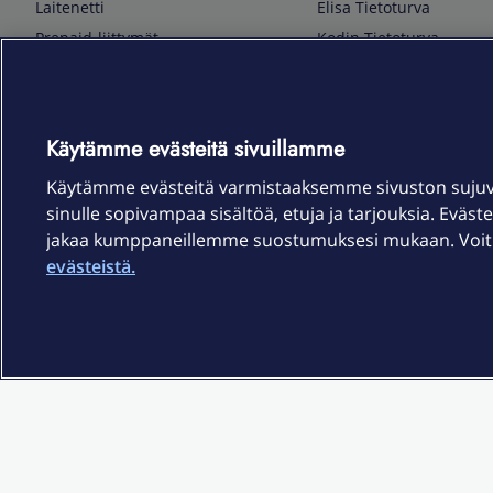
Laitenetti
Elisa Tietoturva
Prepaid-liittymät
Kodin Tietoturva
Puhelimet ja tarvikkeet
Mobiilivarmenne
Tietotekniikka
Kuka soittaa
Pelaaminen
Sähköpostipalvelu
Käytämme evästeitä sivuillamme
TV & audio
Elisa Kotiverkko
Käytämme evästeitä varmistaaksemme sivuston suju
Kodinkoneet
Elisa Pilvilinna
sinulle sopivampaa sisältöä, etuja ja tarjouksia. Eväste
Kamerat ja dronet
Elisa Laiteturva
jakaa kumppaneillemme suostumuksesi mukaan. Voit m
Kellot ja rannekkeet
Elisa Rinnakkaisliittymä
evästeistä.
Älykoti
Elisa Kotiturva -hälytys
Elisa Vaihtoetu
Elisa Kotiakku
Sopimusehdot
Tietosuoja
Saavutettavuus
Evästeasetukset
Tekijänoikeud