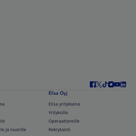
Elisa Oyj
lma
Elisa yrityksenä
Yrityksille
lit
Operaattoreille
lle ja nuorille
Rekrytointi