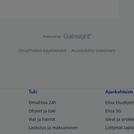
OmaYhteisö-käyttöehdot
Accessibility statement
Tuki
Ajankohtaista
OmaElisa 24h
Elisa Etuohje
Ohjeet ja tuki
Elisa 5G
Viat ja häiriöt
Ideat ja artikke
Laskutus ja maksaminen
Liittymät lapsi