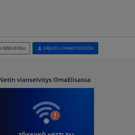
A KESKUSTELU
KIRJAUDU OMAYHTEISÖÖN
Netin vianselvitys OmaElisassa