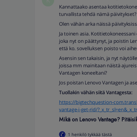
K
Kannattaako asentaa kotitietokonee
turvallista tehdä nämä päivitykset?
Olen vähän arka näissä päivityksiss
Ja toinen asia. Kotitietokoneessani
joka nyt on päättynyt, ja poistin 
että ko. sovelluksen poisto voi aih
Asensin sen takaisin, ja nyt näytöl
joissa mm mainitaan näistä ajurei
Vantagen koneeltani?
Jos poistan Lenovo Vantagen ja ase
Tuollakin vähän siitä Vantagesta:
https://bigtechquestion-com.trans
vantage-i-get-rid/?_x_tr_sl=en&_x_t
Mikä on Lenovo Vantage? Pitäisi
1 henkilö tykkää tästä