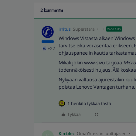
2 kommenttia
irritus
Superstara
VASTAUS
Windows Vistasta alkaen Windows U
tarvitse eikä voi asentaa erikseen. 
+22
ohjauspaneelin kautta tarkastamas
Mikäli jokin www-sivu tarjoaa
Micro
todennäköisesti hujaus. Älä koskaan
Nykyään valtaosa ajureistakin kuul
poistaa Lenovo Vantagen turhana.
1 henkilö tykkää tästä
Tykkää
Kimblez
OmaYhteisön luottojäsen