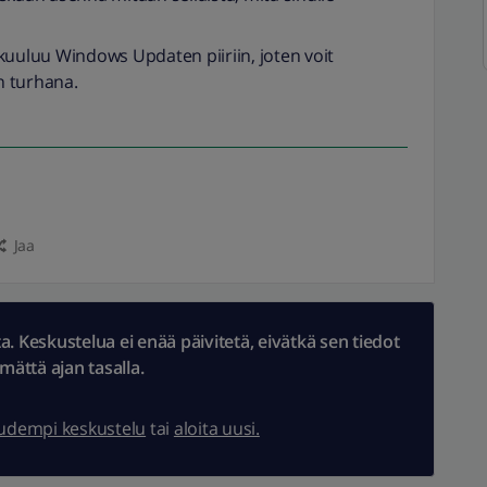
kuuluu Windows Updaten piiriin, joten voit
n turhana.
Jaa
 Keskustelua ei enää päivitetä, eivätkä sen tiedot
ämättä ajan tasalla.
uudempi keskustelu
tai
aloita uusi.