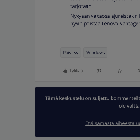
tarjotaan.
Nykyään valtaosa ajureistakin 
hyvin poistaa Lenovo Vantage
Päivitys
Windows
Tykkää
Tämä keskustelu on suljettu kommenteilta.
ole vältt
Etsi samasta aiheesta 