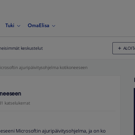
Tuki
OmaElisa
ALOIT
meisimmät keskustelut
crosoftin ajuripäivitysohjelma kotikoneeseen
koneeseen
81 katselukerrat
seeni Microsoftin ajuripäivitysohjelma, ja on ko