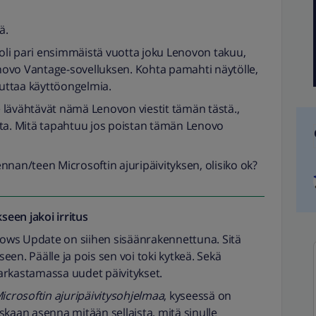
ä.
 oli pari ensimmäistä vuotta joku Lenovon takuu,
Lenovo Vantage-sovelluksen. Kohta pamahti näytölle,
euttaa käyttöongelmia.
le lävähtävät nämä Lenovon viestit tämän tästä.,
sta. Mitä tapahtuu jos poistan tämän Lenovo
nnan/teen Microsoftin ajuripäivityksen, olisiko ok?
seen jakoi
irritus
ows Update on siihen sisäänrakennettuna. Sitä
kseen. Päälle ja pois sen voi toki kytkeä. Sekä
arkastamassa uudet päivitykset.
icrosoftin ajuripäivitysohjelmaa
, kyseessä on
skaan asenna mitään sellaista, mitä sinulle