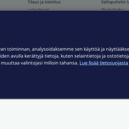
Tilaus ja toimitus
Kellopuhelin l
Laiteohjeet
Black Friday
Asiakaspalvelun yhteystiedot
Huippuetuja El
Soita Omagurulle
OmaYhteisö
Myymälät ja myyntipisteet
van toiminnan, analysoidaksemme sen käyttöä ja näyttääk
Kuuluvuuskartta
iden avulla kerättyjä tietoja, kuten selaintietoja ja ostotieto
Asiakastiedotteet
uuttaa valintojasi milloin tahansa.
Lue lisää tietosuojasta 
t
OmaElisa-sovellus
järjestelmä
Kirjaudu sähköpostiin
et © 2026 Elisa Oyj.