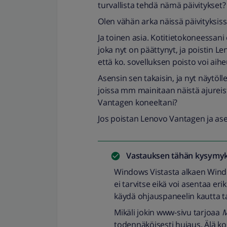
turvallista tehdä nämä päivitykset?
Olen vähän arka näissä päivityksiss
Ja toinen asia. Kotitietokoneessani
joka nyt on päättynyt, ja poistin 
että ko. sovelluksen poisto voi aih
Asensin sen takaisin, ja nyt näytöl
joissa mm mainitaan näistä ajurei
Vantagen koneeltani?
Jos poistan Lenovo Vantagen ja ase
Vastauksen tähän kysymyk
Windows Vistasta alkaen Wind
ei tarvitse eikä voi asentaa eri
käydä ohjauspaneelin kautta t
Mikäli jokin www-sivu tarjoaa
M
todennäköisesti hujaus. Älä ko