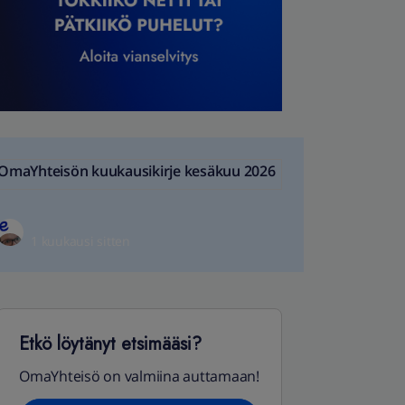
OmaYhteisön kuukausikirje kesäkuu 2026
1 kuukausi sitten
Etkö löytänyt etsimääsi?
OmaYhteisö on valmiina auttamaan!