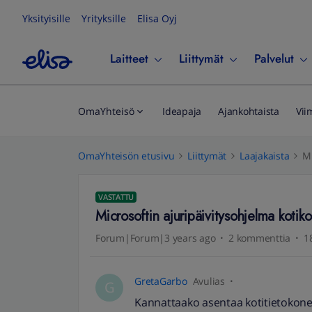
Yksityisille
Yrityksille
Elisa Oyj
Laitteet
Liittymät
Palvelut
OmaYhteisö
Ideapaja
Ajankohtaista
Vii
OmaYhteisön etusivu
Liittymät
Laajakaista
Mi
VASTATTU
Microsoftin ajuripäivitysohjelma koti
Forum|Forum|3 years ago
2 kommenttia
1
GretaGarbo
Avulias
G
Kannattaako asentaa kotitietokonee