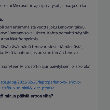
seeni Microsoftin ajuripäivitysohjelma, ja on ko
ä.
 oli pari ensimmäistä vuotta joku Lenovon takuu,
Lenovo Vantage-sovelluksen. Kohta pamahti näytölle,
euttaa käyttöongelmia.
le lävähtävät nämä Lenovon viestit tämän tästä.,
sta. Mitä tapahtuu jos poistan tämän Lenovo
nnan/teen Microsoftin ajuripäivityksen, olisiko ok?
late.goog/2023/02/28/laptops/lenovo/lenovo-
r_tl=fi&_x_tr_hl=fi&_x_tr_pto=sc
kö minun päästä eroon siitä?