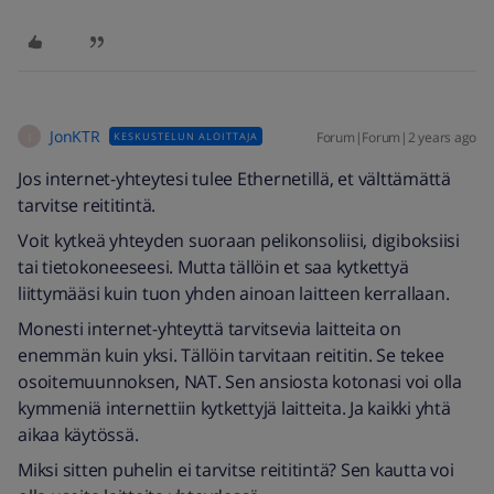
JonKTR
Forum|Forum|2 years ago
KESKUSTELUN ALOITTAJA
J
Jos internet-yhteytesi tulee Ethernetillä, et välttämättä
tarvitse reititintä.
Voit kytkeä yhteyden suoraan pelikonsoliisi, digiboksiisi
tai tietokoneeseesi. Mutta tällöin et saa kytkettyä
liittymääsi kuin tuon yhden ainoan laitteen kerrallaan.
Monesti internet-yhteyttä tarvitsevia laitteita on
enemmän kuin yksi. Tällöin tarvitaan reititin. Se tekee
osoitemuunnoksen, NAT. Sen ansiosta kotonasi voi olla
kymmeniä internettiin kytkettyjä laitteita. Ja kaikki yhtä
aikaa käytössä.
Miksi sitten puhelin ei tarvitse reititintä? Sen kautta voi