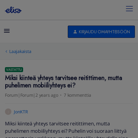
KIRJAUDU OMAYHTEISÖÖN
Laajakaista
VASTATTU
Miksi kiinteä yhteys tarvitsee reitittimen, mutta
puhelimen mobiiliyhteys ei?
Forum|Forum|2 years ago
7 kommenttia
JonKTR
J
Miksi kiinteä yhteys tarvitsee reitittimen, mutta
puhelimen mobiiliyhteys ei? Puhelin voi suoraan liittyä