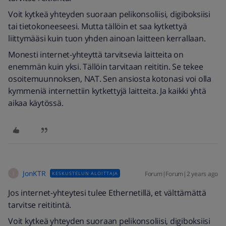
Voit kytkeä yhteyden suoraan pelikonsoliisi, digiboksiisi
tai tietokoneeseesi. Mutta tällöin et saa kytkettyä
liittymääsi kuin tuon yhden ainoan laitteen kerrallaan.
Monesti internet-yhteyttä tarvitsevia laitteita on
enemmän kuin yksi. Tällöin tarvitaan reititin. Se tekee
osoitemuunnoksen, NAT. Sen ansiosta kotonasi voi olla
kymmeniä internettiin kytkettyjä laitteita. Ja kaikki yhtä
aikaa käytössä.
JonKTR
Forum|Forum|2 years ago
KESKUSTELUN ALOITTAJA
J
Jos internet-yhteytesi tulee Ethernetillä, et välttämättä
tarvitse reititintä.
Voit kytkeä yhteyden suoraan pelikonsoliisi, digiboksiisi