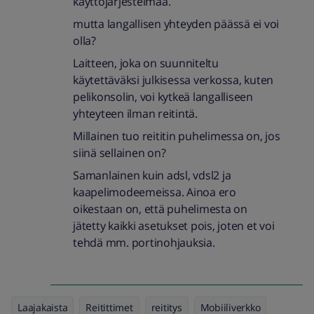
käyttöjärjestelmää.
mutta langallisen yhteyden päässä ei voi
olla?
Laitteen, joka on suunniteltu
käytettäväksi julkisessa verkossa, kuten
pelikonsolin, voi kytkeä langalliseen
yhteyteen ilman reitintä.
Millainen tuo reititin puhelimessa on, jos
siinä sellainen on?
Samanlainen kuin adsl, vdsl2 ja
kaapelimodeemeissa. Ainoa ero
oikestaan on, että puhelimesta on
jätetty kaikki asetukset pois, joten et voi
tehdä mm. portinohjauksia.
Laajakaista
Reitittimet
reititys
Mobiiliverkko