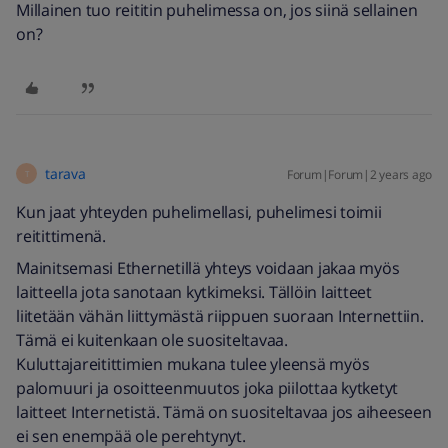
Millainen tuo reititin puhelimessa on, jos siinä sellainen
on?
tarava
Forum|Forum|2 years ago
T
Kun jaat yhteyden puhelimellasi, puhelimesi toimii
reitittimenä.
Mainitsemasi Ethernetillä yhteys voidaan jakaa myös
laitteella jota sanotaan kytkimeksi. Tällöin laitteet
liitetään vähän liittymästä riippuen suoraan Internettiin.
Tämä ei kuitenkaan ole suositeltavaa.
Kuluttajareitittimien mukana tulee yleensä myös
palomuuri ja osoitteenmuutos joka piilottaa kytketyt
laitteet Internetistä. Tämä on suositeltavaa jos aiheeseen
ei sen enempää ole perehtynyt.