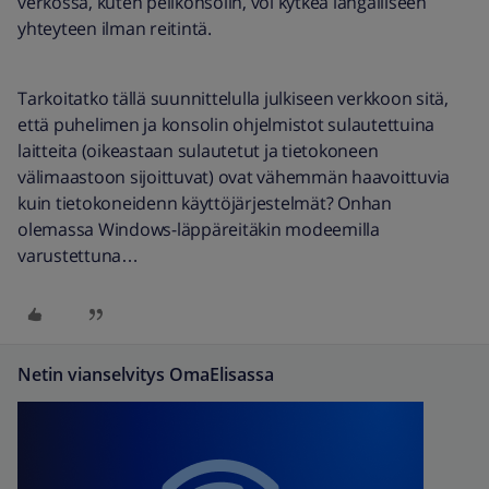
verkossa, kuten pelikonsolin, voi kytkeä langalliseen
yhteyteen ilman reitintä.
Tarkoitatko tällä suunnittelulla julkiseen verkkoon sitä,
että puhelimen ja konsolin ohjelmistot sulautettuina
laitteita (oikeastaan sulautetut ja tietokoneen
välimaastoon sijoittuvat) ovat vähemmän haavoittuvia
kuin tietokoneidenn käyttöjärjestelmät? Onhan
olemassa Windows-läppäreitäkin modeemilla
varustettuna…
Netin vianselvitys OmaElisassa