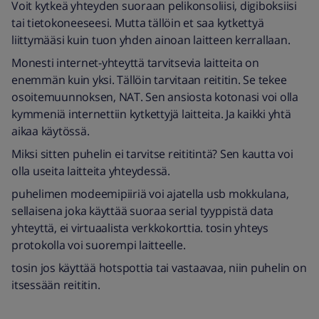
Voit kytkeä yhteyden suoraan pelikonsoliisi, digiboksiisi
tai tietokoneeseesi. Mutta tällöin et saa kytkettyä
liittymääsi kuin tuon yhden ainoan laitteen kerrallaan.
Monesti internet-yhteyttä tarvitsevia laitteita on
enemmän kuin yksi. Tällöin tarvitaan reititin. Se tekee
osoitemuunnoksen, NAT. Sen ansiosta kotonasi voi olla
kymmeniä internettiin kytkettyjä laitteita. Ja kaikki yhtä
aikaa käytössä.
Miksi sitten puhelin ei tarvitse reititintä? Sen kautta voi
olla useita laitteita yhteydessä.
puhelimen modeemipiiriä voi ajatella usb mokkulana,
sellaisena joka käyttää suoraa serial tyyppistä data
yhteyttä, ei virtuaalista verkkokorttia. tosin yhteys
protokolla voi suorempi laitteelle.
tosin jos käyttää hotspottia tai vastaavaa, niin puhelin on
itsessään reititin.