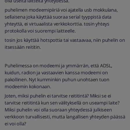
olla useita laitteita yhteydessä.
puhelimen modeemipiiriä voi ajatella usb mokkulana,
sellaisena joka käyttää suoraa serial tyyppistä data
yhteyttä, ei virtuaalista verkkokorttia. tosin yhteys
protokolla voi suorempi laitteelle.
tosin jos käyttää hotspottia tai vastaavaa, niin puhelin on
itsessään reititin.
Puhelimessa on modeemi ja ymmärrän, että ADSL,
kuidun, radion ja vastaavien kanssa modeemi on
pakollinen. Nyt kumminkin puhun unohtaen tuon
modeemin kokonaan.
Joten, miksi puhelin ei tarvitse reititintä? Miksi se ei
tarvitse reititintä kun sen välityksellä on useampi laite?
Miksi puhelin voi olla suoraan yhteydessä julkiseen
verkkoon turvallisesti, mutta langallisen yhteyden päässä
ei voi olla?