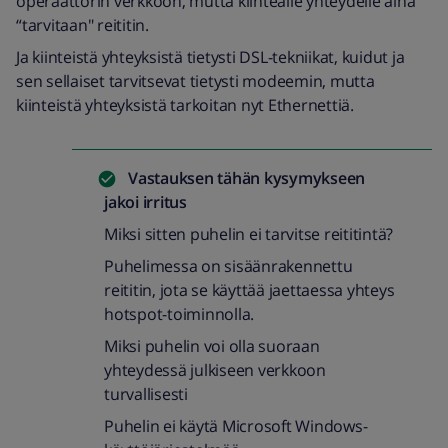
operaattorin verkkoon, mutta kiinteälle yhteydelle aina
“tarvitaan" reititin.
Ja kiinteistä yhteyksistä tietysti DSL-tekniikat, kuidut ja
sen sellaiset tarvitsevat tietysti modeemin, mutta
kiinteistä yhteyksistä tarkoitan nyt Ethernettiä.
Vastauksen tähän kysymykseen
jakoi
irritus
Miksi sitten puhelin ei tarvitse reititintä?
Puhelimessa on sisäänrakennettu
reititin, jota se käyttää jaettaessa yhteys
hotspot-toiminnolla.
Miksi puhelin voi olla suoraan
yhteydessä julkiseen verkkoon
turvallisesti
Puhelin ei käytä Microsoft Windows-