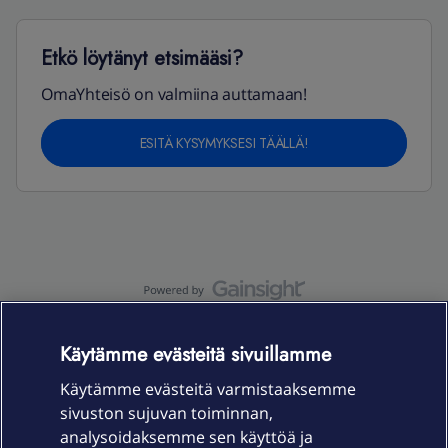
Etkö löytänyt etsimääsi?
OmaYhteisö on valmiina auttamaan!
ESITÄ KYSYMYKSESI TÄÄLLÄ!
OmaYhteisö-käyttöehdot
Accessibility statement
Käytämme evästeitä sivuillamme
Käytämme evästeitä varmistaaksemme
sivuston sujuvan toiminnan,
Laitteet & liittymät
analysoidaksemme sen käyttöä ja