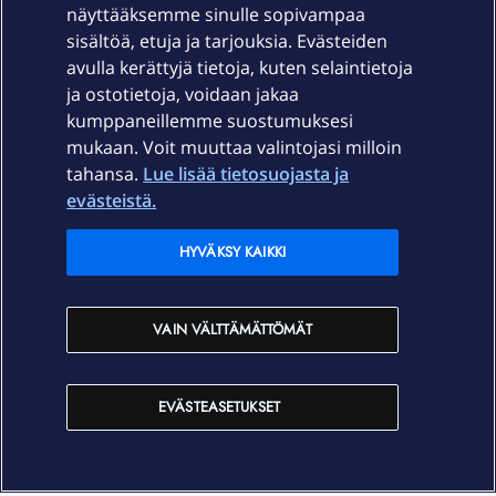
näyttääksemme sinulle sopivampaa
sisältöä, etuja ja tarjouksia. Evästeiden
Palvelut
avulla kerättyjä tietoja, kuten selaintietoja
ja ostotietoja, voidaan jakaa
Tuki
kumppaneillemme suostumuksesi
mukaan. Voit muuttaa valintojasi milloin
tahansa.
Lue lisää tietosuojasta ja
Ajankohtaista
evästeistä.
Elisa Oyj
HYVÄKSY KAIKKI
In English
VAIN VÄLTTÄMÄTTÖMÄT
På Svenska
EVÄSTEASETUKSET
Sopimusehdot
Tietosuoja
Saavutettavuus
Evästeasetukset
Tekijänoikeudet © 2026 Elisa Oyj.