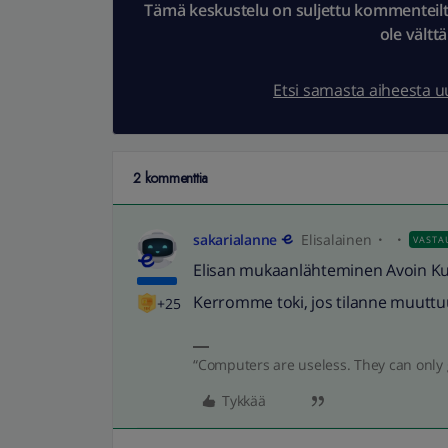
Tämä keskustelu on suljettu kommenteilta.
ole vältt
Etsi samasta aiheesta 
2 kommenttia
sakarialanne
Elisalainen
VASTA
Elisan mukaanlähteminen Avoin Kuitu
Kerromme toki, jos tilanne muuttu
+25
“Computers are useless. They can only 
Tykkää