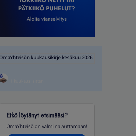
OmaYhteisön kuukausikirje kesäkuu 2026
1 kuukausi sitten
Etkö löytänyt etsimääsi?
OmaYhteisö on valmiina auttamaan!