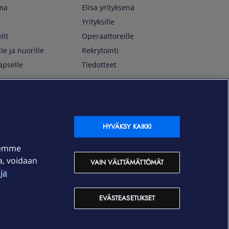
lma
Elisa yrityksenä
Yrityksille
lit
Operaattoreille
lle ja nuorille
Rekrytointi
apselle
Tiedotteet
In English
isan asiakkaille
Customer Service
OmaElisa Self Service
HYVÄKSY KAIKKI
Moving to Finland
semme
Elisa Corporation
ja, voidaan
VAIN VÄLTTÄMÄTTÖMÄT
ja
På Svenska
Kundtjänst
EVÄSTEASETUKSET
OmaElisa självbetjäning