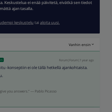
 Keskustelua ei enää päivitetä, eivätkä sen tiedot
ämättä ajan tasalla.
uudempi keskustelu
tai
aloita uusi.
Vanhin ensin
Forum|Forum|1 year ago
US
 -konseptiin ei ole tällä hetkellä ajankohtaista.
u.
give you answers.” ― Pablo Picasso