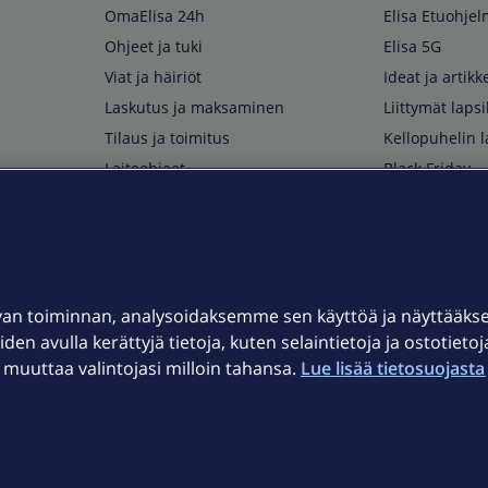
OmaElisa 24h
Elisa Etuohje
Ohjeet ja tuki
Elisa 5G
Viat ja häiriöt
Ideat ja artikke
Laskutus ja maksaminen
Liittymät lapsi
Tilaus ja toimitus
Kellopuhelin l
Laiteohjeet
Black Friday
Asiakaspalvelun yhteystiedot
Huippuetuja El
Soita Omagurulle
OmaYhteisö
Myymälät ja myyntipisteet
van toiminnan, analysoidaksemme sen käyttöä ja näyttääk
Kuuluvuuskartta
iden avulla kerättyjä tietoja, kuten selaintietoja ja ostotieto
Asiakastiedotteet
uuttaa valintojasi milloin tahansa.
Lue lisää tietosuojasta 
t
OmaElisa-sovellus
järjestelmä
Kirjaudu sähköpostiin
et © 2026 Elisa Oyj.