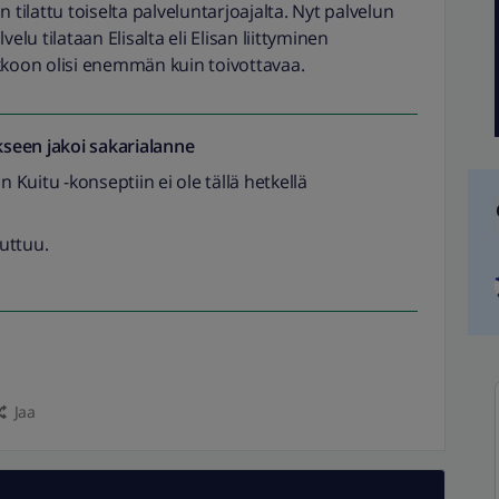
 tilattu toiselta palveluntarjoajalta. Nyt palvelun
elu tilataan Elisalta eli Elisan liittyminen
kkoon olisi enemmän kuin toivottavaa.
seen jakoi
sakarialanne
Kuitu -konseptiin ei ole tällä hetkellä
uttuu.
Jaa