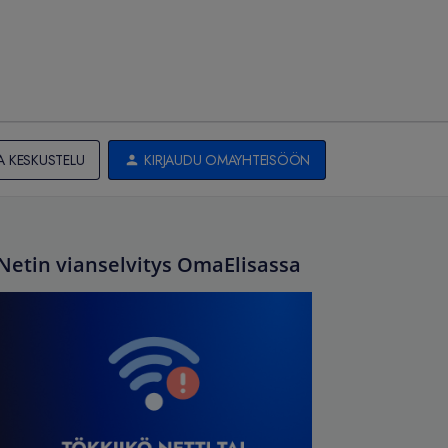
A KESKUSTELU
KIRJAUDU OMAYHTEISÖÖN
Netin vianselvitys OmaElisassa