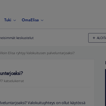
Tuki
OmaElisa
ALOIT
meisimmät keskustelut
lloin Elisa ryhtyy Valokuitusen palveluntarjoaksi?
luntarjoaksi?
77 katselukerrat
alveluntarjoaksi? Valokuituyhteys on ollut käytössä