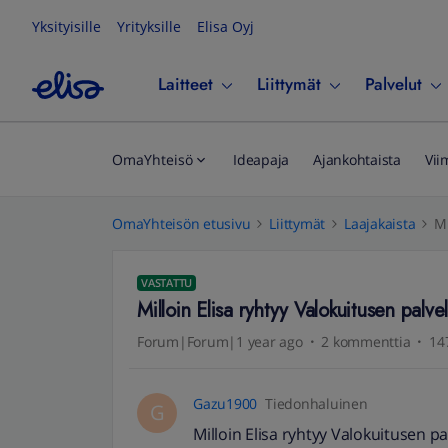
Yksityisille
Yrityksille
Elisa Oyj
Laitteet
Liittymät
Palvelut
OmaYhteisö
Ideapaja
Ajankohtaista
Vii
OmaYhteisön etusivu
Liittymät
Laajakaista
Mi
VASTATTU
Milloin Elisa ryhtyy Valokuitusen palve
Forum|Forum|1 year ago
2 kommenttia
14
Gazu1900
Tiedonhaluinen
G
Milloin Elisa ryhtyy Valokuitusen p