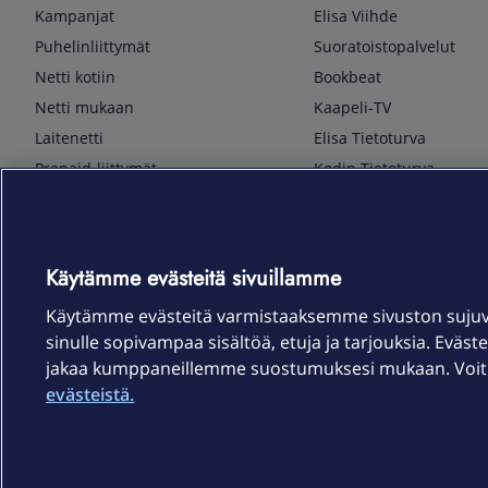
Kampanjat
Elisa Viihde
Puhelinliittymät
Suoratoistopalvelut
Netti kotiin
Bookbeat
Netti mukaan
Kaapeli-TV
Laitenetti
Elisa Tietoturva
Prepaid-liittymät
Kodin Tietoturva
Puhelimet ja tarvikkeet
Mobiilivarmenne
Tietotekniikka
Kuka soittaa
Pelaaminen
Sähköpostipalvelu
Käytämme evästeitä sivuillamme
TV & audio
Elisa Kotiverkko
Käytämme evästeitä varmistaaksemme sivuston suju
Kodinkoneet
Elisa Pilvilinna
sinulle sopivampaa sisältöä, etuja ja tarjouksia. Eväste
Kamerat ja dronet
Elisa Laiteturva
jakaa kumppaneillemme suostumuksesi mukaan. Voit m
Kellot ja rannekkeet
Elisa Rinnakkaisliittymä
evästeistä.
Älykoti
Elisa Kotiturva -hälytys
Elisa Vaihtoetu
Elisa Kotiakku
Sopimusehdot
Tietosuoja
Saavutettavuus
Evästeasetukset
Tekijänoikeud