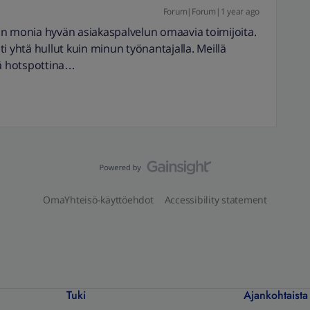
Forum|Forum|1 year ago
on monia hyvän asiakaspalvelun omaavia toimijoita.
i yhtä hullut kuin minun työnantajalla. Meillä
ä hotspottina…
OmaYhteisö-käyttöehdot
Accessibility statement
Tuki
Ajankohtaista