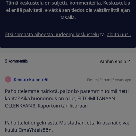
Tämä keskustelu on suljettu kommenteilta. Keskustelua
ei enää päivitetä, eivätkä sen tiedot ole välttämättä ajan
tasalla.
Etsi samasta aiheesta uudempi keskustelu
tai
aloita uusi.
2 kommenttia
Vanhin ensin
Keinotekoinen
Forum|Forum|3 years ago
K
Pahoittelemme häiriötä, paljonko paremmin toimii netti
kohta? Aika huononnus on ollut, EI TOIMI TÄNÄÄN
OLLENKAAN !!. Raportoin tän ficoraan
Pahoittelut ongelmasta. Muistathan, että kirosanat eivät
kuulu OmaYhteisöön.