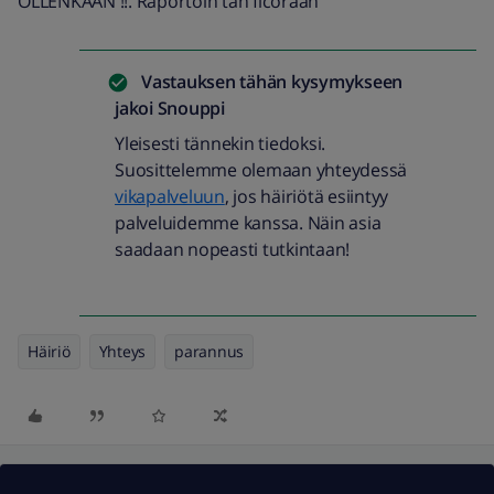
OLLENKAAN !!. Raportoin tän ficoraan
Vastauksen tähän kysymykseen
jakoi
Snouppi
Yleisesti tännekin tiedoksi.
Suosittelemme olemaan yhteydessä
vikapalveluun
, jos häiriötä esiintyy
palveluidemme kanssa. Näin asia
saadaan nopeasti tutkintaan!
Häiriö
Yhteys
parannus