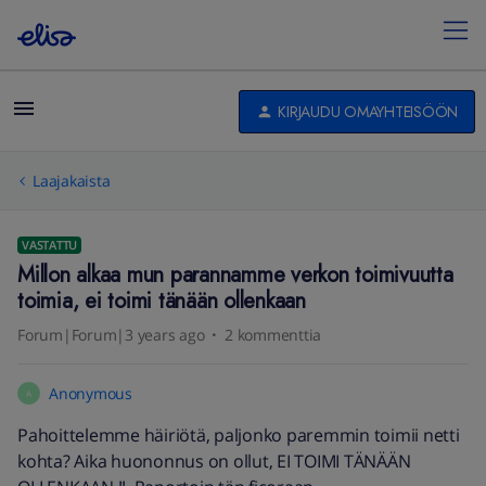
KIRJAUDU OMAYHTEISÖÖN
Laajakaista
VASTATTU
Millon alkaa mun parannamme verkon toimivuutta
toimia, ei toimi tänään ollenkaan
Forum|Forum|3 years ago
2 kommenttia
Anonymous
A
Pahoittelemme häiriötä, paljonko paremmin toimii netti
kohta? Aika huononnus on ollut, EI TOIMI TÄNÄÄN