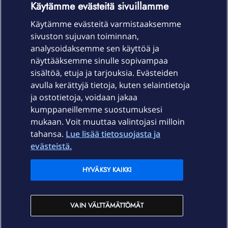
Käytämme evästeitä sivuillamme
Käytämme evästeitä varmistaaksemme
sivuston sujuvan toiminnan,
Laitteet & liittymät
analysoidaksemme sen käyttöä ja
näyttääksemme sinulle sopivampaa
sisältöä, etuja ja tarjouksia. Evästeiden
Palvelut
avulla kerättyjä tietoja, kuten selaintietoja
ja ostotietoja, voidaan jakaa
Tuki
kumppaneillemme suostumuksesi
mukaan. Voit muuttaa valintojasi milloin
tahansa.
Lue lisää tietosuojasta ja
Ajankohtaista
evästeistä.
Elisa Oyj
HYVÄKSY KAIKKI
In English
VAIN VÄLTTÄMÄTTÖMÄT
På Svenska