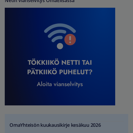
Netin vianselvitys OmaElisassa
OmaYhteisön kuukausikirje kesäkuu 2026