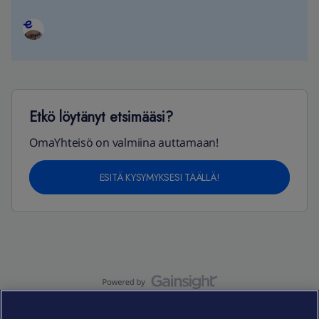
Etkö löytänyt etsimääsi?
OmaYhteisö on valmiina auttamaan!
ESITÄ KYSYMYKSESI TÄÄLLÄ!
OmaYhteisö-käyttöehdot
Accessibility statement