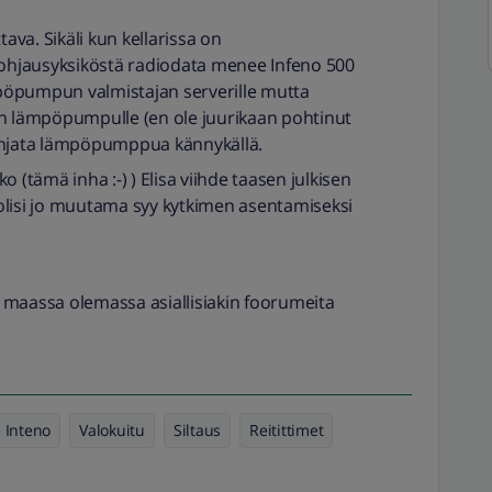
tava. Sikäli kun kellarissa on
hjausyksiköstä radiodata menee Infeno 500
öpumpun valmistajan serverille mutta
in lämpöpumpulle (en ole juurikaan pohtinut
in ohjata lämpöpumppua kännykällä.
 (tämä inha :-) ) Elisa viihde taasen julkisen
ä olisi jo muutama syy kytkimen asentamiseksi
 maassa olemassa asiallisiakin foorumeita
Inteno
Valokuitu
Siltaus
Reitittimet