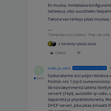
En muista, minkälaisia konfiguroin
laitteessa, siksi suosittelen helpoin
Tietoturvan tärkeys pitää muistaa, k
“Computers are useless. They can only 
2 henkilöä tykkää tästä
Tykkää
tuska_ja_vaiva
KESKUSTELUN ALOITTAJA
T
Saskarialanne tosi paljon kiitoksia
Porttiin nro 1 (tai 0 numeroinnista
liki toistakymmentä laitetta liite
serverit (3 kpl), autotallin ip radi
läppäreitä ja pöytätietokoneita, Wa
DHCP serveri, joka jakaa privaatit IP 