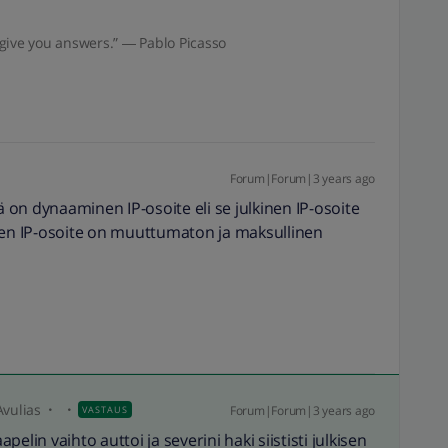
give you answers.” ― Pablo Picasso
Forum|Forum|3 years ago
ä on dynaaminen IP-osoite eli se julkinen IP-osoite
inen IP-osoite on muuttumaton ja maksullinen
Avulias
Forum|Forum|3 years ago
VASTAUS
apelin vaihto auttoi ja severini haki siististi julkisen