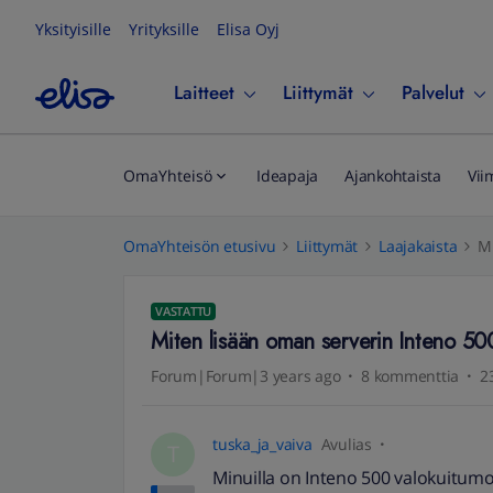
Yksityisille
Yrityksille
Elisa Oyj
Laitteet
Liittymät
Palvelut
OmaYhteisö
Ideapaja
Ajankohtaista
Vii
OmaYhteisön etusivu
Liittymät
Laajakaista
Mi
VASTATTU
Miten lisään oman serverin Inteno 500
Forum|Forum|3 years ago
8 kommenttia
2
tuska_ja_vaiva
Avulias
T
Minuilla on Inteno 500 valokuitum