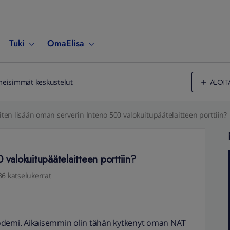
Tuki
OmaElisa
ALOIT
meisimmät keskustelut
ten lisään oman serverin Inteno 500 valokuitupäätelaitteen porttiin?
 valokuitupäätelaitteen porttiin?
36 katselukerrat
odemi. Aikaisemmin olin tähän kytkenyt oman NAT