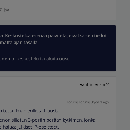
Jaa
 Keskustelua ei enää päivitetä, eivätkä sen tiedot
ämättä ajan tasalla.
uudempi keskustelu
tai
aloita uusi.
Vanhin ensin
Forum|Forum|3 years ago
itetta ilman erillistä tilausta.
tenon sillatun 3-portin perään kytkimen, jonka
le haluat julkiset IP-osoitteet.