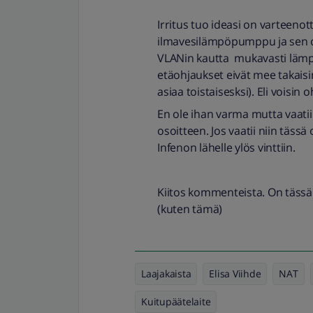
Irritus tuo ideasi on varteenott
ilmavesilämpöpumppu ja sen o
VLANin kautta mukavasti lämp
etäohjaukset eivät mee takais
asiaa toistaisesksi). Eli vois
En ole ihan varma mutta vaatiiko
osoitteen. Jos vaatii niin täss
Infenon lähelle ylös vinttiin.
Kiitos kommenteista. On tässä
(kuten tämä)
Laajakaista
Elisa Viihde
NAT
Kuitupäätelaite