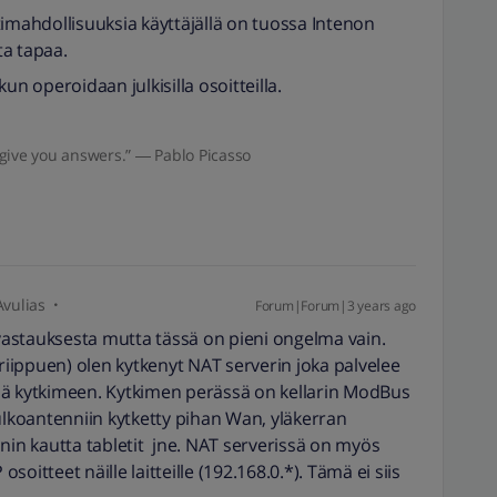
timahdollisuuksia käyttäjällä on tuossa Intenon
ta tapaa.
un operoidaan julkisilla osoitteilla.
give you answers.” ― Pablo Picasso
Avulias
Forum|Forum|3 years ago
 vastauksesta mutta tässä on pieni ongelma vain.
 riippuen) olen kytkenyt NAT serverin joka palvelee
ttynä kytkimeen. Kytkimen perässä on kellarin ModBus
o, ulkoantenniin kytketty pihan Wan, yläkerran
nin kautta tabletit jne. NAT serverissä on myös
osoitteet näille laitteille (192.168.0.*). Tämä ei siis