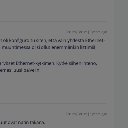
Forum|Forum|3 years ago
oli konfiguroitu siten, että vain yhdestä Ethernet-
kka muuntimessa olisi ollut enemmänkin liittimiä,
.
arvitset Ethernet-kytkimen. Kytke siihen Inteno,
emasi uusi palvelin.
Forum|Forum|3 years ago
uut ovat natin takana.