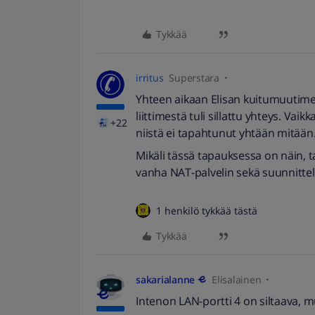
Tykkää
irritus
Superstara
Yhteen aikaan Elisan kuitumuutimet 
liittimestä tuli sillattu yhteys. Vai
+22
niistä ei tapahtunut yhtään mitään
Mikäli tässä tapauksessa on näin, t
vanha NAT-palvelin sekä suunnittel
1 henkilö tykkää tästä
Tykkää
sakarialanne
Elisalainen
Intenon LAN-portti 4 on siltaava, m