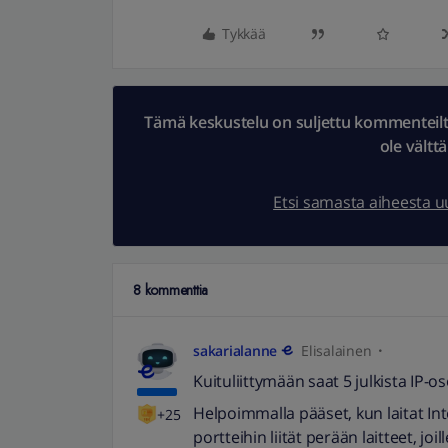
Tykkää
Tämä keskustelu on suljettu kommenteilta.
ole vältt
Etsi samasta aiheesta 
8 kommenttia
sakarialanne
Elisalainen
Kuituliittymään saat 5 julkista IP-oso
Helpoimmalla pääset, kun laitat In
+25
portteihin liität perään laitteet, joil