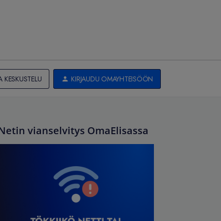
A KESKUSTELU
KIRJAUDU OMAYHTEISÖÖN
Netin vianselvitys OmaElisassa