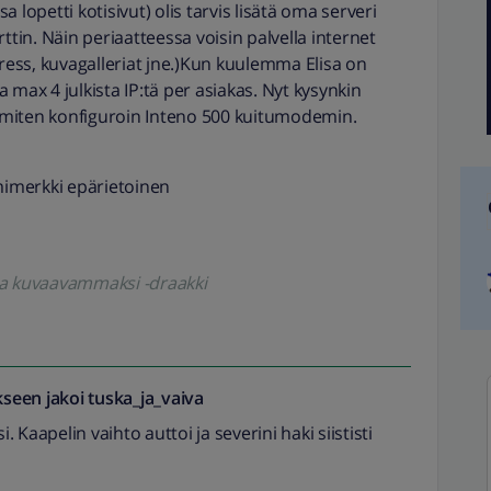
sa lopetti kotisivut) olis tarvis lisätä oma serveri
in. Näin periaatteessa voisin palvella internet
press, kuvagalleriat jne.)Kun kuulemma Elisa on
 max 4 julkista IP:tä per asiakas. Nyt kysynkin
ja miten konfiguroin Inteno 500 kuitumodemin.
imimerkki epärietoinen
oa kuvaavammaksi -draakki
seen jakoi
tuska_ja_vaiva
i. Kaapelin vaihto auttoi ja severini haki siististi