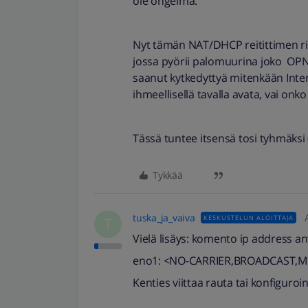
ole ongelma.
Nyt tämän NAT/DHCP reitittimen rin
jossa pyörii palomuurina joko OPN
saanut kytkedyttyä mitenkään Inteno
ihmeellisellä tavalla avata, vai onko 
Tässä tuntee itsensä tosi tyhmäksi 
Tykkää
tuska_ja_vaiva
KESKUSTELUN ALOITTAJA
T
Vielä lisäys: komento ip address a
eno1: <NO-CARRIER,BROADCAST,M
Kenties viittaa rauta tai konfiguroin