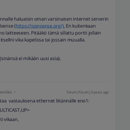
nalle haluaisin oman varsinaisen internet serverin
sense (
https://opnsense.org/).
En kuitenkaan
 laitteeseen. Pitääkö tämä sillattu portti jollain
itsellni vika kapelissa tai jossain muualla.
(sinänsä ei mikään uusi asia).
Avulias
Forum|Forum|3 years ago
ntaa vastauksena ethernet liitännälle eno1:
ULTICAST,UP>
ti vikaan.