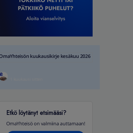
OmaYhteisön kuukausikirje kesäkuu 2026
1 kuukausi sitten
Etkö löytänyt etsimääsi?
OmaYhteisö on valmiina auttamaan!