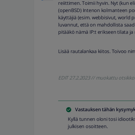
reiittimen. Toimii hyvin. Nyt (kun eli
(openBSD) Intenon kolmanteen portt
käyttäjiä (esim. webbisivut, world 
luvannut, että on mahdollista saada
pitääkö nämä IP:t erikseen tilata 
Lisää rautalankaa kiitos. Toivoo n
EDIT 27.2.2023 // muokattu otsikk
Vastauksen tähän kysymyk
Kyllä tunnen oloni tosi idiootiks
julkisen osoitteen.