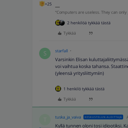
+25
“Computers are useless. They can only 
2 henkilöä tykkää tästä
Tykkää
starfall
S
Varsinkin Elisan kuluttajaliittymäss
voi vaihtua koska tahansa. Staatt
(yleensä yritysliittymiin)
1 henkilö tykkää tästä
Tykkää
tuska_ja_vaiva
KESKUSTELUN ALOITTAJA
T
Kyllä tunnen oloni tosi idiootiksi. Ka