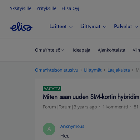
Yksityisille
Yrityksille
Elisa Oyj
Laitteet
Liittymät
Palvelut
OmaYhteisö
Ideapaja
Ajankohtaista
Vii
OmaYhteisön etusivu
Liittymät
Laajakaista
M
VASTATTU
Miten saan uuden SIM-kortin hybridi
Forum|Forum|3 years ago
1 kommentti
81 
Anonymous
A
Hei.