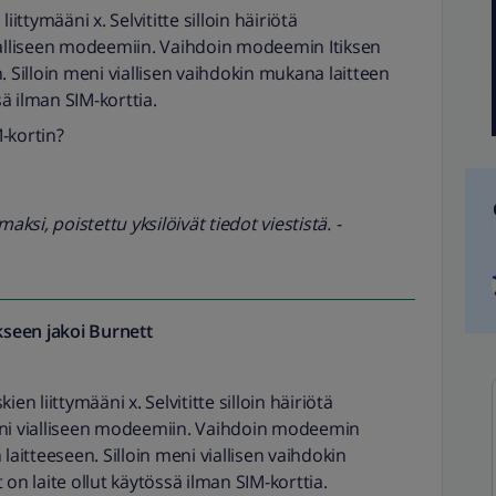
iittymääni x. Selvititte silloin häiriötä
ialliseen modeemiin. Vaihdoin modeemin Itiksen
. Silloin meni viallisen vaihdokin mukana laitteen
ssä ilman SIM-korttia.
-kortin?
si, poistettu yksilöivät tiedot viestistä. -
seen jakoi
Burnett
en liittymääni x. Selvititte silloin häiriötä
eni vialliseen modeemiin. Vaihdoin modeemin
laitteeseen. Silloin meni viallisen vaihdokin
 on laite ollut käytössä ilman SIM-korttia.