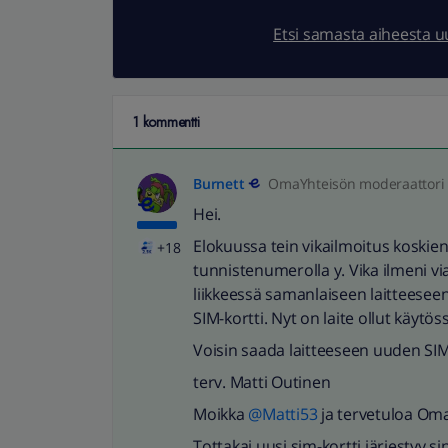
Etsi samasta aiheesta 
1 kommentti
Burnett
OmaYhteisön moderaattori
Hei.
Elokuussa tein vikailmoitus koskien l
+18
tunnistenumerolla y. Vika ilmeni v
liikkeessä samanlaiseen laitteeseen
SIM-kortti. Nyt on laite ollut käytö
Voisin saada laitteeseen uuden SIM
terv. Matti Outinen
Moikka
@Matti53
ja tervetuloa Om
Tottakai uusi sim-kortti järjestyy 