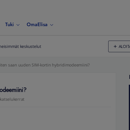
Tuki
OmaElisa
ALOIT
meisimmät keskustelut
iten saan uuden SIM-kortin hybridimodeemiini?
modeemiini?
katselukerrat