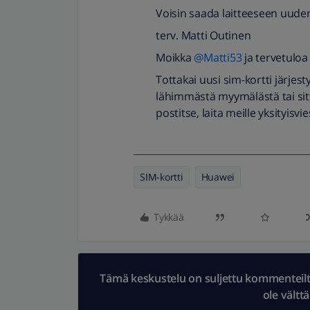
Voisin saada laitteeseen uude
terv. Matti Outinen
Moikka
@Matti53
ja tervetulo
Tottakai uusi sim-kortti järjes
lähimmästä myymälästä tai sitt
postitse, laita meille yksityisvi
SIM-kortti
Huawei
Tykkää
Tämä keskustelu on suljettu kommenteilta.
ole vältt