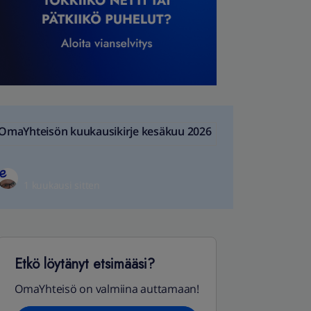
OmaYhteisön kuukausikirje kesäkuu 2026
1 kuukausi sitten
Etkö löytänyt etsimääsi?
OmaYhteisö on valmiina auttamaan!