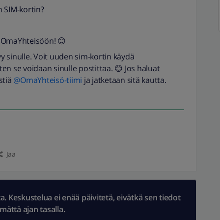
n SIM-kortin?
a OmaYhteisöön! 😊
tyy sinulle. Voit uuden sim-kortin käydä
en se voidaan sinulle postittaa. 😊 Jos haluat
estiä
@OmaYhteisö-tiimi
ja jatketaan sitä kautta.
Jaa
 Keskustelua ei enää päivitetä, eivätkä sen tiedot
ämättä ajan tasalla.