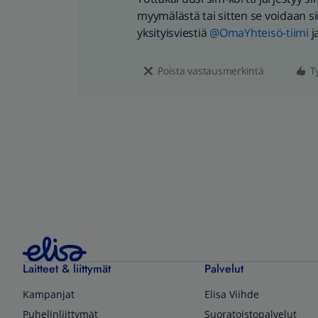
myymälästä tai sitten se voidaan sinu
yksityisviestiä
@OmaYhteisö-tiimi
j
Poista vastausmerkintä
T
Laitteet & liittymät
Palvelut
Kampanjat
Elisa Viihde
Puhelinliittymät
Suoratoistopalvelut