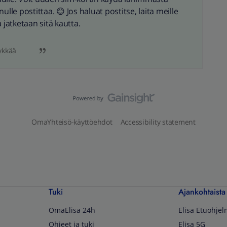
lle postittaa. 😊 Jos haluat postitse, laita meille
a jatketaan sitä kautta.
ykkää
OmaYhteisö-käyttöehdot
Accessibility statement
Tuki
Ajankohtaista
OmaElisa 24h
Elisa Etuohje
Ohjeet ja tuki
Elisa 5G