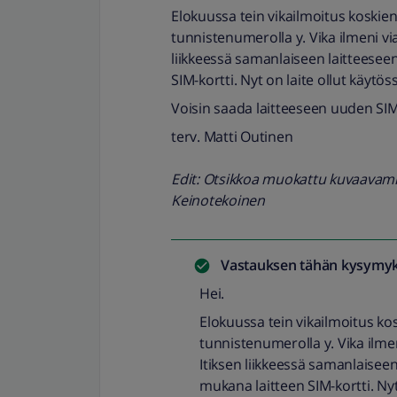
Elokuussa tein vikailmoitus koskien l
tunnistenumerolla y. Vika ilmeni v
liikkeessä samanlaiseen laitteeseen
SIM-kortti. Nyt on laite ollut käytö
Voisin saada laitteeseen uuden SIM
terv. Matti Outinen
Edit: Otsikkoa muokattu kuvaavammak
Keinotekoinen
Vastauksen tähän kysymyk
Hei.
Elokuussa tein vikailmoitus koski
tunnistenumerolla y. Vika ilm
Itiksen liikkeessä samanlaiseen 
mukana laitteen SIM-kortti. Nyt