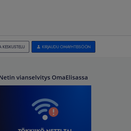
A KESKUSTELU
KIRJAUDU OMAYHTEISÖÖN
Netin vianselvitys OmaElisassa