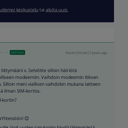
uudempi keskustelu
tai
aloita uusi.
Forum|Forum|3 years ago
VASTAUS
iittymääni x. Selvititte silloin häiriötä
ialliseen modeemiin. Vaihdoin modeemin Itiksen
. Silloin meni viallisen vaihdokin mukana laitteen
ssä ilman SIM-korttia.
-kortin?
aYhteisöön! 😊
sinulle. Voit uuden sim-kortin käydä lähimmästä