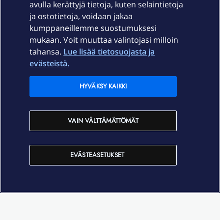
avulla kerättyjä tietoja, kuten selaintietoja
ja ostotietoja, voidaan jakaa
Tuki
kumppaneillemme suostumuksesi
mukaan. Voit muuttaa valintojasi milloin
tahansa.
Lue lisää tietosuojasta ja
Ajankohtaista
evästeistä.
Elisa Oyj
HYVÄKSY KAIKKI
In English
VAIN VÄLTTÄMÄTTÖMÄT
På Svenska
EVÄSTEASETUKSET
Sopimusehdot
Tietosuoja
Saavutettavuus
Evästeasetukset
Tekijänoikeudet © 2026 Elisa Oyj.