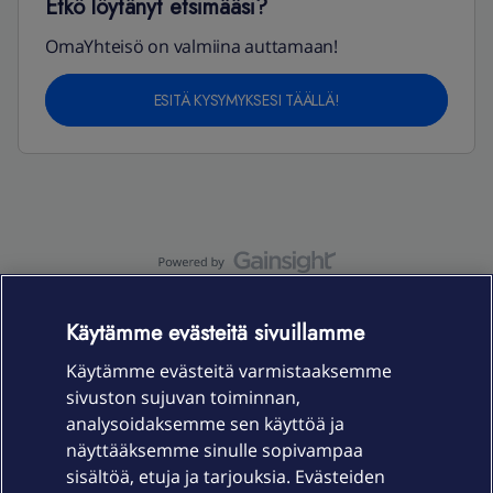
Etkö löytänyt etsimääsi?
OmaYhteisö on valmiina auttamaan!
ESITÄ KYSYMYKSESI TÄÄLLÄ!
OmaYhteisö-käyttöehdot
Accessibility statement
Käytämme evästeitä sivuillamme
Käytämme evästeitä varmistaaksemme
sivuston sujuvan toiminnan,
Laitteet & liittymät
analysoidaksemme sen käyttöä ja
näyttääksemme sinulle sopivampaa
sisältöä, etuja ja tarjouksia. Evästeiden
Palvelut