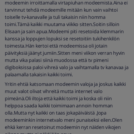
modeemin irroittamalla virtapiuhan modeemista.Aina ei
tarvinnut tehdä modeemille mitään kun vain vaihtoi
toiselle tv-kanavalle ja tuli takaisin niin homma
toimi.Tämä kaikki muutama viikko sitten.Soitin silloin
Elisaan ja sain apua.Modeemi piti resetoida klemmarin
kanssa ja loppujen lopuksi se resetoitiin tukihenkilön
toimesta.Hän kertoi että modeemissa oli jotain
päivityksiä jäänyt jumiin.Sitten meni viikon verran hyvin
mutta vika palasi siinä muodossa että tv pimeni
digiboksissa paloi vihreä valo ja vaihtamalla tv kanavaa ja
palaamalla takaisin kaikki toimi.
Yritin ehtiä katsomaan modeemin valoja ja joskus kaikki
muut valot olivat vihreitä mutta internet valo
pimeänä.Oli iltoja että kaikki toimi ja koska oli niin
helppoa saada kaikki toimimaan annoin homman
olla.Mutta nyt kaikki on taas jokapäiväistä .Jopa
modeeminkin internetvalo meni punaiseksi eilen.Olen
ehkä kerran resetoinut modeemin nyt näiden vikojen