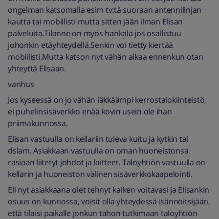
ongelman katsomalla esim tv:tä suoraan antennilinjan
kautta tai mobiilisti mutta sitten jään ilman Elisan
palveluita.Tilanne on myös hankala jos osallistuu
johonkin etäyhteydellä.Senkin voi tietty kiertää
mobiilisti.Mutta katson nyt vähän aikaa ennenkun otan
yhteyttä Elisaan.
vanhus
Jos kyseessä on jo vähän iäkkäämpi kerrostalokiinteistö,
ei puhelinsisäverkko enää kovin usein ole ihan
priimakunnossa.
Elisan vastuulla on kellariin tuleva kuitu ja kytkin tai
dslam. Asiakkaan vastuulla on oman huoneistonsa
rasiaan liitetyt johdot ja laitteet. Taloyhtiön vastuulla on
kellarin ja huoneiston välinen sisäverkkokaapelointi.
Eli nyt asiakkaana olet tehnyt kaiken voitavasi ja Elisankin
osuus on kunnossa, voisit olla yhteydessä isännöitsijään,
että tilaisi paikalle jonkun tahon tutkimaan taloyhtiön