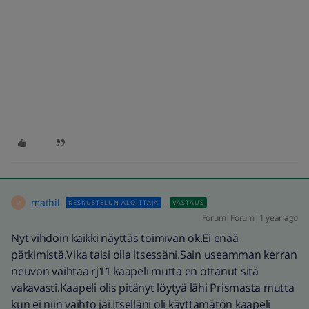
mathil
KESKUSTELUN ALOITTAJA
VASTAUS
M
Forum|Forum|1 year ago
Nyt vihdoin kaikki näyttäs toimivan ok.Ei enää
pätkimistä.Vika taisi olla itsessäni.Sain useamman kerran
neuvon vaihtaa rj11 kaapeli mutta en ottanut sitä
vakavasti.Kaapeli olis pitänyt löytyä lähi Prismasta mutta
kun ei niin vaihto jäi.Itselläni oli käyttämätön kaapeli