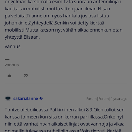
ongelman katsomalla esim tv:tä suoraan antennilinjan
kautta tai mobiilisti mutta sitten jään ilman Elisan
palveluita.Tilanne on myös hankala jos osallistuu
johonkin etäyhteydellä.Senkin voi tietty kiertää
mobiilisti.Mutta katson nyt vähän aikaa ennenkun otan
yhteyttä Elisaan.
vanhus
vanhus
sakarialanne
Forum|Forum|1 year ago
Tontze olet oikeassa.Pätkiminen alkoi 8.9.Olen tullut sen
kanssa toimeen kun sitä on kerran pari illassa.Onko nyt
niin että vanhat htv:n aikaiset linjat ovat vanhoja ja vikaa
on meille tulevassa puhelinlinjassa.Voin tietysti kiertää