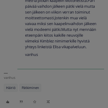
metriä pitkän kaapelin Motonetistä.Pari
päivää vaihdon jälkeen pätki vielä mutta
sen jälkeen on viikon verran toiminut
moitteettomasti.Jotenkin mua vielä
vaivaa miksi sen kaapelinvaihdon jälkeen
vielä modeemi pätki.Mutta nyt mennään
eteenpäin kiitos kaikille neuvojille
viimeksi Kimblez nimimerkille hyvistä
yhteys linkeistä Elisa vikapalveluun.
vanhus
vanhus
Häiriö
Pätkiminen