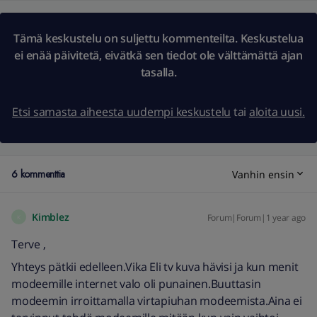
Tämä keskustelu on suljettu kommenteilta. Keskustelua
ei enää päivitetä, eivätkä sen tiedot ole välttämättä ajan
tasalla.
Etsi samasta aiheesta uudempi keskustelu
tai
aloita uusi.
6 kommenttia
Vanhin ensin
Kimblez
Forum|Forum|1 year ago
K
Terve ,
Yhteys pätkii edelleen.Vika Eli tv kuva hävisi ja kun menit
modeemille internet valo oli punainen.Buuttasin
modeemin irroittamalla virtapiuhan modeemista.Aina ei