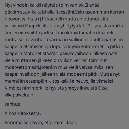
Nyt vihdoin kaikki näyttäs toimivan ok.Ei enää
pätkimistä.Vika taisi olla itsessäni.Sain useamman kerran
neuvon vaihtaa rj11 kaapeli mutta en ottanut sitä
vakavasti.Kaapeli olis pitänyt löytyä lähi Prismasta mutta
kun ei niin vaihto jäi.Itselläni oli käyttämätön kaapeli
mutta se oli vanha ja varmaan viallinen.Lopulta panostin
kaapelin etsimiseen ja lopulta löysin kolme metriä pitkän
kaapelin Motonetistä.Pari päivää vaihdon jälkeen pätki
vielä mutta sen jälkeen on viikon verran toiminut
moitteettomasti.Jotenkin mua vielä vaivaa miksi sen
kaapelinvaihdon jälkeen vielä modeemi pätki.Mutta nyt
mennään eteenpäin kiitos kaikille neuvojille viimeksi
Kimblez nimimerkille hyvistä yhteys linkeistä Elisa
vikapalveluun.
vanhus
Kiitos kiitoksesta.
Erinomaisen hyvä, että toimii taas.