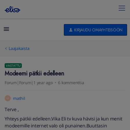
KIRJAUDU OMAYHTEISÖÖN
Laajakaista
VASTATTU
Modeemi pätkii edelleen
Forum|Forum|1 year ago
6 kommenttia
mathil
M
Terve ,
Yhteys pätkii edelleen.Vika Eli tv kuva hävisi ja kun menit
modeemille internet valo oli punainen.Buuttasin