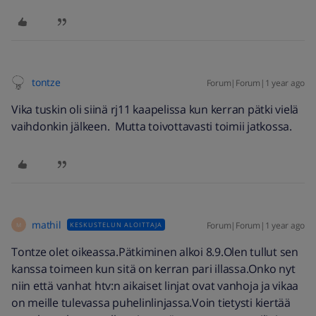
tontze
Forum|Forum|1 year ago
Vika tuskin oli siinä rj11 kaapelissa kun kerran pätki vielä
vaihdonkin jälkeen. Mutta toivottavasti toimii jatkossa.
mathil
Forum|Forum|1 year ago
KESKUSTELUN ALOITTAJA
M
Tontze olet oikeassa.Pätkiminen alkoi 8.9.Olen tullut sen
kanssa toimeen kun sitä on kerran pari illassa.Onko nyt
niin että vanhat htv:n aikaiset linjat ovat vanhoja ja vikaa
on meille tulevassa puhelinlinjassa.Voin tietysti kiertää