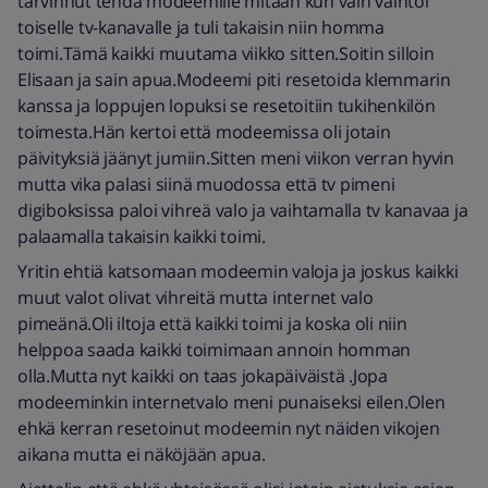
tarvinnut tehdä modeemille mitään kun vain vaihtoi
toiselle tv-kanavalle ja tuli takaisin niin homma
toimi.Tämä kaikki muutama viikko sitten.Soitin silloin
Elisaan ja sain apua.Modeemi piti resetoida klemmarin
kanssa ja loppujen lopuksi se resetoitiin tukihenkilön
toimesta.Hän kertoi että modeemissa oli jotain
päivityksiä jäänyt jumiin.Sitten meni viikon verran hyvin
mutta vika palasi siinä muodossa että tv pimeni
digiboksissa paloi vihreä valo ja vaihtamalla tv kanavaa ja
palaamalla takaisin kaikki toimi.
Yritin ehtiä katsomaan modeemin valoja ja joskus kaikki
muut valot olivat vihreitä mutta internet valo
pimeänä.Oli iltoja että kaikki toimi ja koska oli niin
helppoa saada kaikki toimimaan annoin homman
olla.Mutta nyt kaikki on taas jokapäiväistä .Jopa
modeeminkin internetvalo meni punaiseksi eilen.Olen
ehkä kerran resetoinut modeemin nyt näiden vikojen
aikana mutta ei näköjään apua.