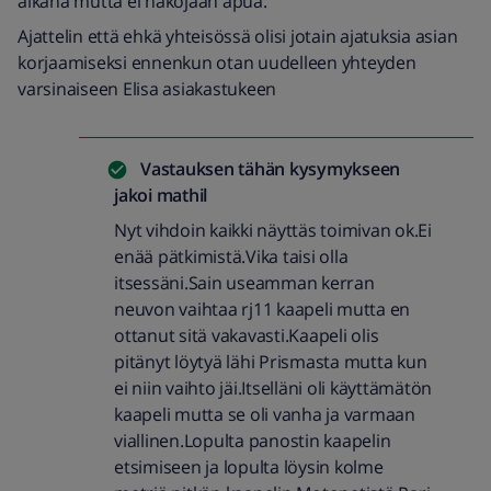
aikana mutta ei näköjään apua.
Ajattelin että ehkä yhteisössä olisi jotain ajatuksia asian
korjaamiseksi ennenkun otan uudelleen yhteyden
varsinaiseen Elisa asiakastukeen
Vastauksen tähän kysymykseen
jakoi
mathil
Nyt vihdoin kaikki näyttäs toimivan ok.Ei
enää pätkimistä.Vika taisi olla
itsessäni.Sain useamman kerran
neuvon vaihtaa rj11 kaapeli mutta en
ottanut sitä vakavasti.Kaapeli olis
pitänyt löytyä lähi Prismasta mutta kun
ei niin vaihto jäi.Itselläni oli käyttämätön
kaapeli mutta se oli vanha ja varmaan
viallinen.Lopulta panostin kaapelin
etsimiseen ja lopulta löysin kolme