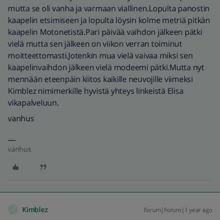
mutta se oli vanha ja varmaan viallinen.Lopulta panostin
kaapelin etsimiseen ja lopulta löysin kolme metriä pitkän
kaapelin Motonetistä.Pari päivää vaihdon jälkeen pätki
vielä mutta sen jälkeen on viikon verran toiminut
moitteettomasti.Jotenkin mua vielä vaivaa miksi sen
kaapelinvaihdon jälkeen vielä modeemi pätki.Mutta nyt
mennään eteenpäin kiitos kaikille neuvojille viimeksi
Kimblez nimimerkille hyvistä yhteys linkeistä Elisa
vikapalveluun.
vanhus
vanhus
Kimblez
Forum|Forum|1 year ago
K