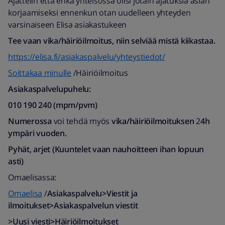
Ajattelin että ehkä yhteisössä olisi jotain ajatuksia asian
korjaamiseksi ennenkun otan uudelleen yhteyden
varsinaiseen Elisa asiakastukeen
Tee vaan vika/häiriöilmoitus, niin selviää mistä kiikastaa.
https://elisa.fi/asiakaspalvelu/yhteystiedot/
Soittakaa minulle
/Häiriöilmoitus
Asiakaspalvelupuhelu:
010 190 240 (mpm/pvm)​
Numerossa
voi tehdä myös
vika/häiriöilmoituksen
2
4h
ympäri vuoden.
Pyhät, arjet (Kuuntelet vaan nauhoitteen ihan lopuun
asti)
Omaelisassa:
Omaelisa
/
Asiakaspalvelu>Viestit ja
ilmoitukset>Asiakaspalvelun viestit
>Uusi viesti>Häiriöilmoitukset