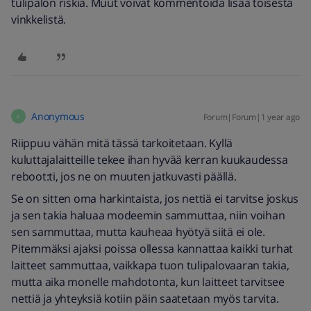
tulipalon riskiä. Muut voivat kommentoida lisää toisesta
vinkkelistä.
Anonymous
Forum|Forum|1 year ago
A
Riippuu vähän mitä tässä tarkoitetaan. Kyllä
kuluttajalaitteille tekee ihan hyvää kerran kuukaudessa
reboot:ti, jos ne on muuten jatkuvasti päällä.
Se on sitten oma harkintaista, jos nettiä ei tarvitse joskus
ja sen takia haluaa modeemin sammuttaa, niin voihan
sen sammuttaa, mutta kauheaa hyötyä siitä ei ole.
Pitemmäksi ajaksi poissa ollessa kannattaa kaikki turhat
laitteet sammuttaa, vaikkapa tuon tulipalovaaran takia,
mutta aika monelle mahdotonta, kun laitteet tarvitsee
nettiä ja yhteyksiä kotiin päin saatetaan myös tarvita.