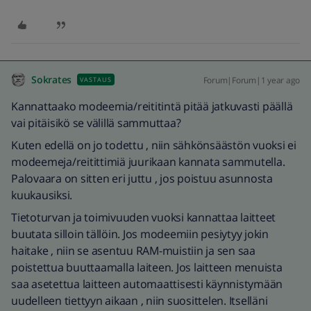
Sokrates
Forum|Forum|1 year ago
VASTAUS
Kannattaako modeemia/reititintä pitää jatkuvasti päällä
vai pitäisikö se välillä sammuttaa?
Kuten edellä on jo todettu , niin sähkönsäästön vuoksi ei
modeemeja/reitittimiä juurikaan kannata sammutella.
Palovaara on sitten eri juttu , jos poistuu asunnosta
kuukausiksi.
Tietoturvan ja toimivuuden vuoksi kannattaa laitteet
buutata silloin tällöin. Jos modeemiin pesiytyy jokin
haitake , niin se asentuu RAM-muistiin ja sen saa
poistettua buuttaamalla laiteen. Jos laitteen menuista
saa asetettua laitteen automaattisesti käynnistymään
uudelleen tiettyyn aikaan , niin suosittelen. Itselläni