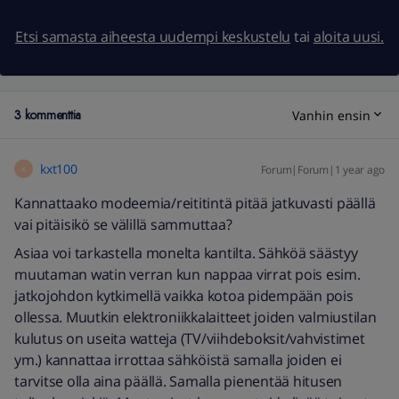
Etsi samasta aiheesta uudempi keskustelu
tai
aloita uusi.
3 kommenttia
Vanhin ensin
kxt100
Forum|Forum|1 year ago
K
Kannattaako modeemia/reititintä pitää jatkuvasti päällä
vai pitäisikö se välillä sammuttaa?
Asiaa voi tarkastella monelta kantilta. Sähköä säästyy
muutaman watin verran kun nappaa virrat pois esim.
jatkojohdon kytkimellä vaikka kotoa pidempään pois
ollessa. Muutkin elektroniikkalaitteet joiden valmiustilan
kulutus on useita watteja (TV/viihdeboksit/vahvistimet
ym.) kannattaa irrottaa sähköistä samalla joiden ei
tarvitse olla aina päällä. Samalla pienentää hitusen