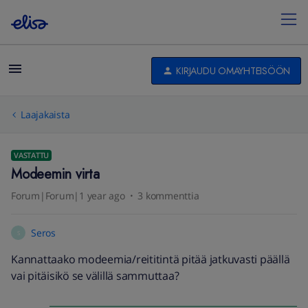
KIRJAUDU OMAYHTEISÖÖN
Laajakaista
VASTATTU
Modeemin virta
Forum|Forum|1 year ago
3 kommenttia
Seros
S
Kannattaako modeemia/reititintä pitää jatkuvasti päällä
vai pitäisikö se välillä sammuttaa?