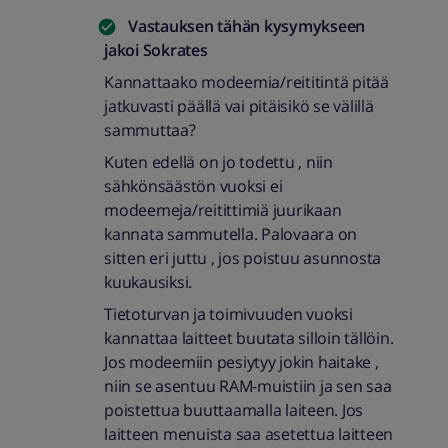
Vastauksen tähän kysymykseen
jakoi
Sokrates
Kannattaako modeemia/reititintä pitää
jatkuvasti päällä vai pitäisikö se välillä
sammuttaa?
Kuten edellä on jo todettu , niin
sähkönsäästön vuoksi ei
modeemeja/reitittimiä juurikaan
kannata sammutella. Palovaara on
sitten eri juttu , jos poistuu asunnosta
kuukausiksi.
Tietoturvan ja toimivuuden vuoksi
kannattaa laitteet buutata silloin tällöin.
Jos modeemiin pesiytyy jokin haitake ,
niin se asentuu RAM-muistiin ja sen saa
poistettua buuttaamalla laiteen. Jos
laitteen menuista saa asetettua laitteen