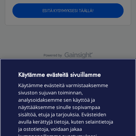
ESITÄ KYSYMYKSESI TÄÄLLÄ!
OmaYhteisö-käyttöehdot
Accessibility statement
Käytämme evästeitä sivuillamme
Käytämme evästeitä varmistaaksemme
sivuston sujuvan toiminnan,
Laitteet & liittymät
analysoidaksemme sen käyttöä ja
näyttääksemme sinulle sopivampaa
sisältöä, etuja ja tarjouksia. Evästeiden
Palvelut
avulla kerättyjä tietoja, kuten selaintietoja
ja ostotietoja, voidaan jakaa
Tuki