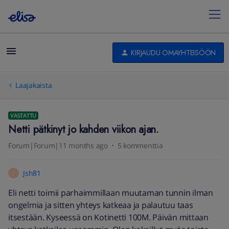
KIRJAUDU OMAYHTEISÖÖN
Laajakaista
VASTATTU
Netti pätkinyt jo kahden viikon ajan.
Forum|Forum|11 months ago
5 kommenttia
Jsh81
J
Eli netti toimii parhaimmillaan muutaman tunnin ilman
ongelmia ja sitten yhteys katkeaa ja palautuu taas
itsestään. Kyseessä on Kotinetti 100M. Päivän mittaan