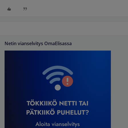
Netin vianselvitys OmaElisassa