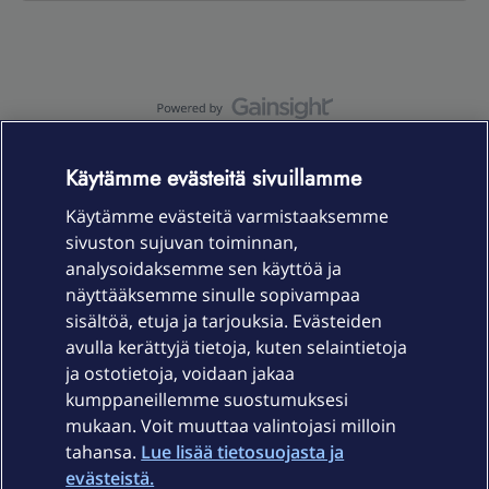
OmaYhteisö-käyttöehdot
Accessibility statement
Käytämme evästeitä sivuillamme
Käytämme evästeitä varmistaaksemme
sivuston sujuvan toiminnan,
Laitteet & liittymät
analysoidaksemme sen käyttöä ja
näyttääksemme sinulle sopivampaa
sisältöä, etuja ja tarjouksia. Evästeiden
Palvelut
avulla kerättyjä tietoja, kuten selaintietoja
ja ostotietoja, voidaan jakaa
Tuki
kumppaneillemme suostumuksesi
mukaan. Voit muuttaa valintojasi milloin
tahansa.
Lue lisää tietosuojasta ja
Ajankohtaista
evästeistä.