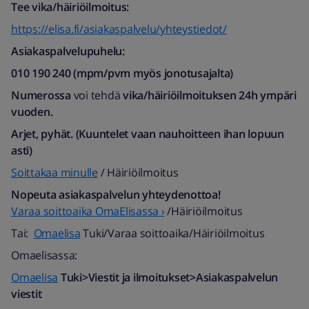
Tee vika/häiriöilmoitus:
https://elisa.fi/asiakaspalvelu/yhteystiedot/
Asiakaspalvelupuhelu:
010 190 240 (mpm/pvm myös jonotusajalta)​
Numerossa
voi tehdä
vika/häiriöilmoituksen
24h ympäri
vuoden.
Arjet, pyhät. (Kuuntelet vaan nauhoitteen ihan lopuun
asti)
Soittakaa minulle
/ Häiriöilmoitus
Nopeuta asiakaspalvelun yhteydenottoa!
Varaa soittoaika OmaElisassa ›
/Häiriöilmoitus
Tai:
Omaelisa
Tuki/Varaa soittoaika/Häiriöilmoitus
Omaelisassa:
Omaelisa
Tuki>Viestit ja ilmoitukset>Asiakaspalvelun
viestit