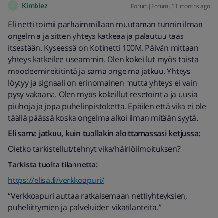
Kimblez
Forum|Forum|11 months ago
K
Eli netti toimii parhaimmillaan muutaman tunnin ilman
ongelmia ja sitten yhteys katkeaa ja palautuu taas
itsestään. Kyseessä on Kotinetti 100M. Päivän mittaan
yhteys katkeilee useammin. Olen kokeillut myös toista
moodeemireititintä ja sama ongelma jatkuu. Yhteys
löytyy ja signaali on erinomainen mutta yhteys ei vain
pysy vakaana. Olen myös kokeillut resetointia ja uusia
piuhoja ja jopa puhelinpistoketta. Epäilen että vika ei ole
täällä päässä koska ongelma alkoi ilman mitään syytä.
Eli sama jatkuu, kuin tuollakin aloittamassasi ketjussa:
Oletko tarkistellut/tehnyt vika/häiriöilmoituksen?
Tarkista tuolta tilannetta:
https://elisa.fi/verkkoapuri/
“Verkkoapuri auttaa ratkaisemaan nettiyhteyksien,
puheliittymien ja palveluiden vikatilanteita.”