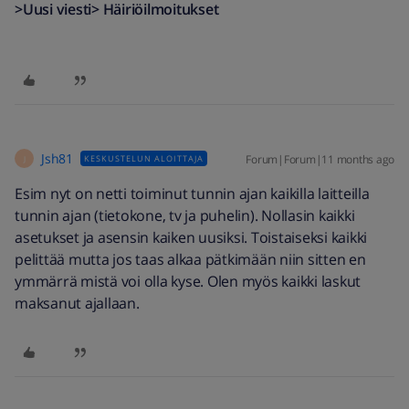
>Uusi viesti> Häiriöilmoitukset
Jsh81
Forum|Forum|11 months ago
KESKUSTELUN ALOITTAJA
J
Esim nyt on netti toiminut tunnin ajan kaikilla laitteilla
tunnin ajan (tietokone, tv ja puhelin). Nollasin kaikki
asetukset ja asensin kaiken uusiksi. Toistaiseksi kaikki
pelittää mutta jos taas alkaa pätkimään niin sitten en
ymmärrä mistä voi olla kyse. Olen myös kaikki laskut
maksanut ajallaan.