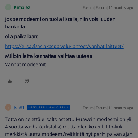
Kimblez
Forum|Forum|11 months ago
K
Jos se modeemi on tuolla listalla, niin voisi uuden
hankinta
olla paikallaan:
https://elisa.fi/asiakaspalvelu/laitteet/vanhat-laitteet/
Milloin laite kannattaa vaihtaa uuteen
Vanhat modeemit
Jsh81
Forum|Forum|11 months ago
KESKUSTELUN ALOITTAJA
J
Totta on se että elisalts ostettu Huawein modeemi on yli
4 vuotta vanha (ei listalla) mutta olen kokeillut tp-link
merkkistä uutta modeemi/reititintä nyt parin päivän ajan