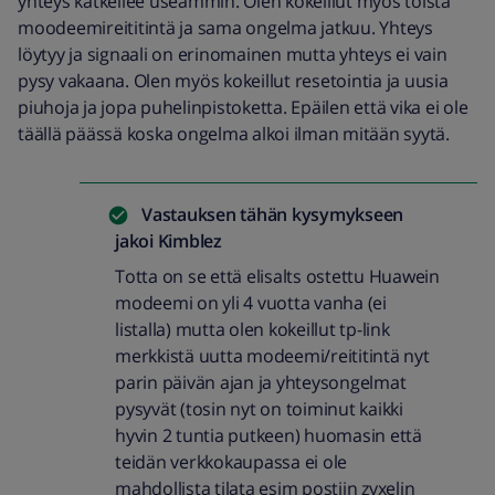
yhteys katkeilee useammin. Olen kokeillut myös toista
moodeemireititintä ja sama ongelma jatkuu. Yhteys
löytyy ja signaali on erinomainen mutta yhteys ei vain
pysy vakaana. Olen myös kokeillut resetointia ja uusia
piuhoja ja jopa puhelinpistoketta. Epäilen että vika ei ole
täällä päässä koska ongelma alkoi ilman mitään syytä.
Vastauksen tähän kysymykseen
jakoi
Kimblez
Totta on se että elisalts ostettu Huawein
modeemi on yli 4 vuotta vanha (ei
listalla) mutta olen kokeillut tp-link
merkkistä uutta modeemi/reititintä nyt
parin päivän ajan ja yhteysongelmat
pysyvät (tosin nyt on toiminut kaikki
hyvin 2 tuntia putkeen) huomasin että
teidän verkkokaupassa ei ole
mahdollista tilata esim postiin zyxelin