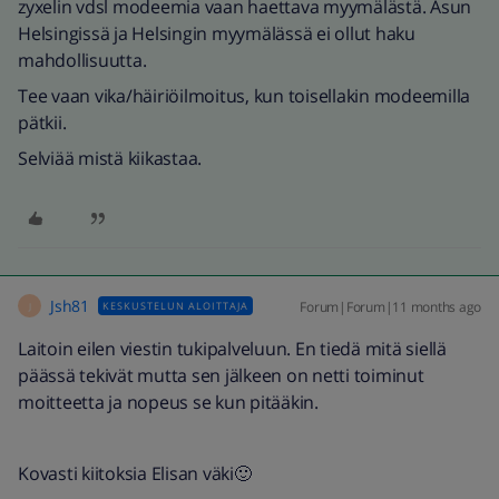
zyxelin vdsl modeemia vaan haettava myymälästä. Asun
Helsingissä ja Helsingin myymälässä ei ollut haku
mahdollisuutta.
Tee vaan vika/häiriöilmoitus, kun toisellakin modeemilla
pätkii.
Selviää mistä kiikastaa.
Jsh81
Forum|Forum|11 months ago
KESKUSTELUN ALOITTAJA
J
Laitoin eilen viestin tukipalveluun. En tiedä mitä siellä
päässä tekivät mutta sen jälkeen on netti toiminut
moitteetta ja nopeus se kun pitääkin.
Kovasti kiitoksia Elisan väki🙂