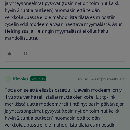
ja yhteysongelmat pysyvät (tosin nyt on toiminut kaikki
hyvin 2 tuntia putkeen) huomasin että teidän
verkkokaupassa ei ole mahdollista tilata esim postiin
zyxelin vdsl modeemia vaan haettava myymälästä. Asun
Helsingissä ja Helsingin myymälässä ei ollut haku
mahdollisuutta.
Kimblez
Forum|Forum|11 months ago
VASTAUS
K
Totta on se että elisalts ostettu Huawein modeemi on yli
4 vuotta vanha (ei listalla) mutta olen kokeillut tp-link
merkkistä uutta modeemi/reititintä nyt parin päivän ajan
ja yhteysongelmat pysyvät (tosin nyt on toiminut kaikki
hyvin 2 tuntia putkeen) huomasin että teidän
verkkokaupassa ei ole mahdollista tilata esim postiin