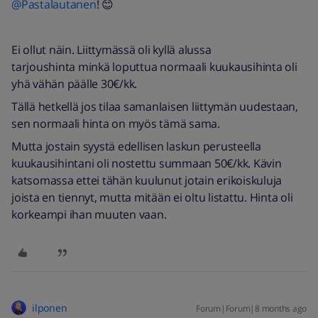
@Pastalautanen
! 😊
Ei ollut näin. Liittymässä oli kyllä alussa
tarjoushinta minkä loputtua normaali kuukausihinta oli
yhä vähän päälle 30€/kk.
Tällä hetkellä jos tilaa samanlaisen liittymän uudestaan,
sen normaali hinta on myös tämä sama.
Mutta jostain syystä edellisen laskun perusteella
kuukausihintani oli nostettu summaan 50€/kk. Kävin
katsomassa ettei tähän kuulunut jotain erikoiskuluja
joista en tiennyt, mutta mitään ei oltu listattu. Hinta oli
korkeampi ihan muuten vaan.
ilponen
Forum|Forum|8 months ago