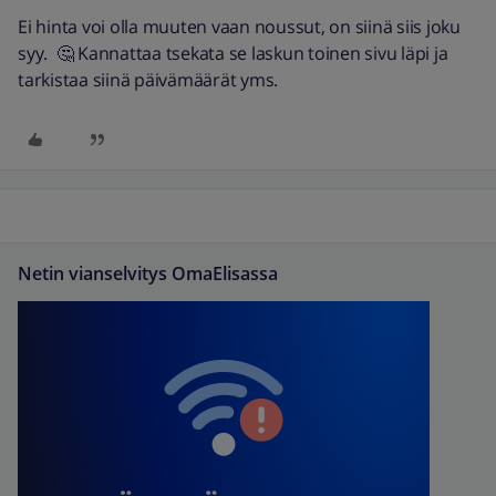
Ei hinta voi olla muuten vaan noussut, on siinä siis joku
syy. 🤔 Kannattaa tsekata se laskun toinen sivu läpi ja
tarkistaa siinä päivämäärät yms.
Netin vianselvitys OmaElisassa