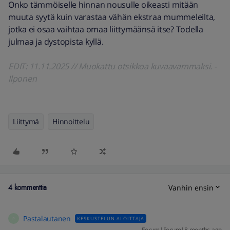
Onko tämmöiselle hinnan nousulle oikeasti mitään
muuta syytä kuin varastaa vähän ekstraa mummeleilta,
jotka ei osaa vaihtaa omaa liittymäänsä itse? Todella
julmaa ja dystopista kyllä.
EDIT: 11.11.2025 // Muokattu otsikkoa kuvaavammaksi. -
Ilponen
Liittymä
Hinnoittelu
4 kommenttia
Vanhin ensin
Pastalautanen
KESKUSTELUN ALOITTAJA
P
Forum|Forum|8 months ago