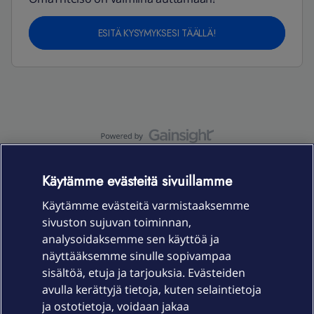
ESITÄ KYSYMYKSESI TÄÄLLÄ!
OmaYhteisö-käyttöehdot
Accessibility statement
Käytämme evästeitä sivuillamme
Käytämme evästeitä varmistaaksemme
sivuston sujuvan toiminnan,
Laitteet & liittymät
analysoidaksemme sen käyttöä ja
näyttääksemme sinulle sopivampaa
sisältöä, etuja ja tarjouksia. Evästeiden
Palvelut
avulla kerättyjä tietoja, kuten selaintietoja
ja ostotietoja, voidaan jakaa