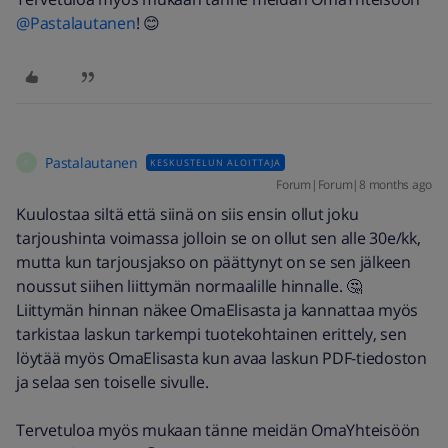
@Pastalautanen
! 😊
Pastalautanen
KESKUSTELUN ALOITTAJA
P
Forum|Forum|8 months ago
Kuulostaa siltä että siinä on siis ensin ollut joku
tarjoushinta voimassa jolloin se on ollut sen alle 30e/kk,
mutta kun tarjousjakso on päättynyt on se sen jälkeen
noussut siihen liittymän normaalille hinnalle. 🤔
Liittymän hinnan näkee OmaElisasta ja kannattaa myös
tarkistaa laskun tarkempi tuotekohtainen erittely, sen
löytää myös OmaElisasta kun avaa laskun PDF-tiedoston
ja selaa sen toiselle sivulle.
Tervetuloa myös mukaan tänne meidän OmaYhteisöön ​