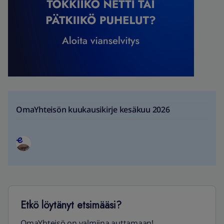
OmaYhteisön kuukausikirje kesäkuu 2026
Etkö löytänyt etsimääsi?
OmaYhteisö on valmiina auttamaan!