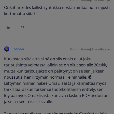
Onkohan edes laillista yhtäkkiä nostaa hintaa noin rajusti
kertomatta siitä?
ilponen
Forum|Forum|8 months ago
Kuulostaa siltä että siinä on siis ensin ollut joku
tarjoushinta voimassa jolloin se on ollut sen alle 30e/kk,
mutta kun tarjousjakso on päättynyt on se sen jälkeen
noussut siihen liittymän normaalille hinnalle. 🤔
Liittymän hinnan näkee OmaElisasta ja kannattaa myös
tarkistaa laskun tarkempi tuotekohtainen erittely, sen
löytää myös OmaElisasta kun avaa laskun PDF-tiedoston
ja selaa sen toiselle sivulle.
Tervetuloa myös mukaan tänne meidän OmaYhteisöön ​