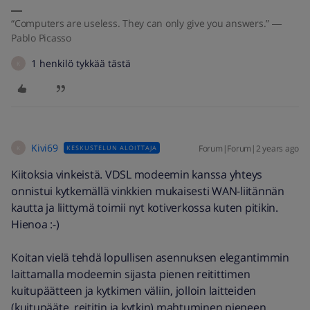
“Computers are useless. They can only give you answers.” ―
Pablo Picasso
1 henkilö tykkää tästä
K
Kivi69
Forum|Forum|2 years ago
KESKUSTELUN ALOITTAJA
K
Kiitoksia vinkeistä. VDSL modeemin kanssa yhteys
onnistui kytkemällä vinkkien mukaisesti WAN-liitännän
kautta ja liittymä toimii nyt kotiverkossa kuten pitikin.
Hienoa :-)
Koitan vielä tehdä lopullisen asennuksen elegantimmin
laittamalla modeemin sijasta pienen reitittimen
kuitupäätteen ja kytkimen väliin, jolloin laitteiden
(kuitupääte, reititin ja kytkin) mahtuminen pieneen