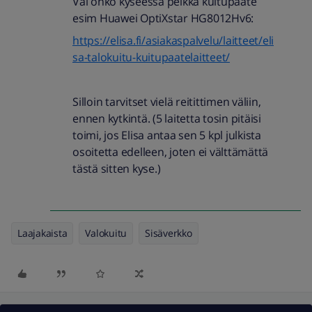
Vai onko kyseessä pelkkä kuitupääte
esim Huawei OptiXstar HG8012Hv6:
https://elisa.fi/asiakaspalvelu/laitteet/eli
sa-talokuitu-kuitupaatelaitteet/
Silloin tarvitset vielä reitittimen väliin,
ennen kytkintä. (5 laitetta tosin pitäisi
toimi, jos Elisa antaa sen 5 kpl julkista
osoitetta edelleen, joten ei välttämättä
tästä sitten kyse.)
Laajakaista
Valokuitu
Sisäverkko