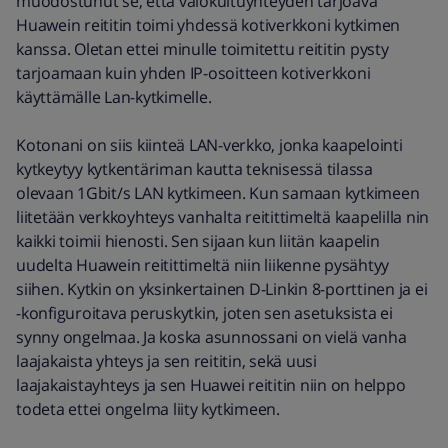
muodostunut se, että valokuituyhteyden tarjoava
Huawein reititin toimi yhdessä kotiverkkoni kytkimen
kanssa. Oletan ettei minulle toimitettu reititin pysty
tarjoamaan kuin yhden IP-osoitteen kotiverkkoni
käyttämälle Lan-kytkimelle.
Kotonani on siis kiinteä LAN-verkko, jonka kaapelointi
kytkeytyy kytkentäriman kautta teknisessä tilassa
olevaan 1Gbit/s LAN kytkimeen. Kun samaan kytkimeen
liitetään verkkoyhteys vanhalta reitittimeltä kaapelilla nin
kaikki toimii hienosti. Sen sijaan kun liitän kaapelin
uudelta Huawein reitittimeltä niin liikenne pysähtyy
siihen. Kytkin on yksinkertainen D-Linkin 8-porttinen ja ei
-konfiguroitava peruskytkin, joten sen asetuksista ei
synny ongelmaa. Ja koska asunnossani on vielä vanha
laajakaista yhteys ja sen reititin, sekä uusi
laajakaistayhteys ja sen Huawei reititin niin on helppo
todeta ettei ongelma liity kytkimeen.