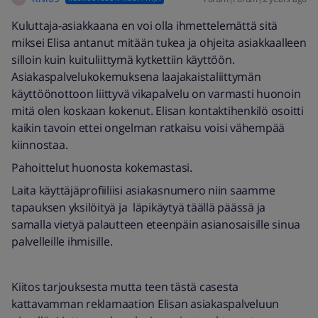
Kuluttaja-asiakkaana en voi olla ihmettelemättä sitä
miksei Elisa antanut mitään tukea ja ohjeita asiakkaalleen
silloin kuin kuituliittymä kytkettiin käyttöön.
Asiakaspalvelukokemuksena laajakaistaliittymän
käyttöönottoon liittyvä vikapalvelu on varmasti huonoin
mitä olen koskaan kokenut. Elisan kontaktihenkilö osoitti
kaikin tavoin ettei ongelman ratkaisu voisi vähempää
kiinnostaa.
Pahoittelut huonosta kokemastasi.
Laita käyttäjäprofiiliisi asiakasnumero niin saamme
tapauksen yksilöityä ja läpikäytyä täällä päässä ja
samalla vietyä palautteen eteenpäin asianosaisille sinua
palvelleille ihmisille.
Kiitos tarjouksesta mutta teen tästä casesta
kattavamman reklamaation Elisan asiakaspalveluun