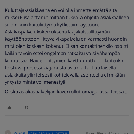
Kuluttaja-asiakkaana en voi olla ihmettelemättä sitä
miksei Elisa antanut mitään tukea ja ohjeita asiakkaalleen
silloin kuin kuituliittymä kytkettiin käyttöön.
Asiakaspalvelukokemuksena laajakaistaliittymän
käyttöönottoon liittyvä vikapalvelu on varmasti huonoin
mitä olen koskaan kokenut. Elisan kontaktihenkilö osoitti
kaikin tavoin ettei ongelman ratkaisu voisi vähempää
kiinnostaa. Näiden liittymien käyttöönotto on kuitenkin
toistuva prosessi laajakaista-asiakkailla. Tuollaisella
asiakkaita ylimielisesti kohtelevalla asenteella ei mikään
yritystoiminta voi menestyä.
Olisko asiakaspalvelijan kaveri ollut omagurussa töissä ..
Kivi69
Forum|Forum|2 years ago
KESKUSTELUN ALOITTAJA
K