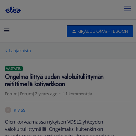
KIRJAUDU OMAYHTEISÖÖN
Laajakaista
VASTATTU
Ongelma liittyä uuden valokuituliittymän
reitittimellä kotiverkkoon
Forum|Forum|2 years ago
11 kommenttia
Kivi69
K
Olen korvaamassa nykyisen VDSL2 yhteyden
valokuituliittymällä. Ongelmaksi kuitenkin on