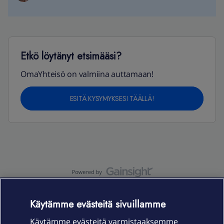
Etkö löytänyt etsimääsi?
OmaYhteisö on valmiina auttamaan!
ESITÄ KYSYMYKSESI TÄÄLLÄ!
OmaYhteisö-käyttöehdot
Accessibility statement
Käytämme evästeitä sivuillamme
Käytämme evästeitä varmistaaksemme