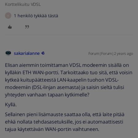
Korttelikuitu VDSL
1 henkilö tykkää tästä
K
sakarialanne
Forum|Forum|2 years ago
Elisan aiemmin toimittaman VDSL modeemin sisällä on
kylläkin ETH WAN-portti. Tarkoittaako tuo sitä, että voisin
kytkeä kuitupäätteestä LAN-kaapelin tuohon VDSL-
modeemiin (DSL-linjan asemasta) ja saisin sieltä tulisi
yhteyden vanhaan tapaan kytkimelle?
Kyllä.
Sellainen pieni lisämauste saattaa olla, että laite pitää
ehkä nollata tehdasasetuksille, jos ei automaattisesti
tajua käytettävän WAN-portin vaihtuneen.