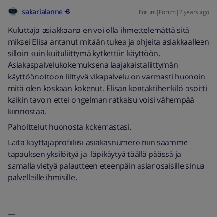
sakarialanne
Forum|Forum|2 years ago
Kuluttaja-asiakkaana en voi olla ihmettelemättä sitä
miksei Elisa antanut mitään tukea ja ohjeita asiakkaalleen
silloin kuin kuituliittymä kytkettiin käyttöön.
Asiakaspalvelukokemuksena laajakaistaliittymän
käyttöönottoon liittyvä vikapalvelu on varmasti huonoin
mitä olen koskaan kokenut. Elisan kontaktihenkilö osoitti
kaikin tavoin ettei ongelman ratkaisu voisi vähempää
kiinnostaa.
Pahoittelut huonosta kokemastasi.
Laita käyttäjäprofiiliisi asiakasnumero niin saamme
tapauksen yksilöityä ja läpikäytyä täällä päässä ja
samalla vietyä palautteen eteenpäin asianosaisille sinua
palvelleille ihmisille.