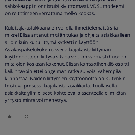
sähkökaappiin onnistuisi kivuttomasti. VDSL modeemi
on reitittimeen verrattuna melko kookas.
Kuluttaja-asiakkaana en voi olla ihmettelemättä sitä
miksei Elisa antanut mitään tukea ja ohjeita asiakkaalleen
silloin kuin kuituliittymä kytkettiin käyttöön.
Asiakaspalvelukokemuksena laajakaistaliittymän
käyttöönottoon liittyvä vikapalvelu on varmasti huonoin
mitä olen koskaan kokenut. Elisan kontaktihenkilö osoitti
kaikin tavoin ettei ongelman ratkaisu voisi vähempää
kiinnostaa. Näiden liittymien käyttöönotto on kuitenkin
toistuva prosessi laajakaista-asiakkailla. Tuollaisella
asiakkaita ylimielisesti kohtelevalla asenteella ei mikään
yritystoiminta voi menestyä.