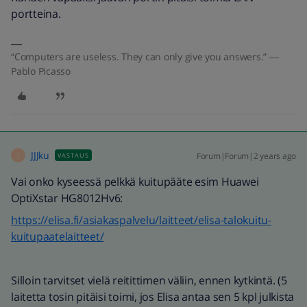
portteina.
“Computers are useless. They can only give you answers.” ―
Pablo Picasso
JJJku
Forum|Forum|2 years ago
VASTAUS
J
Vai onko kyseessä pelkkä kuitupääte esim Huawei
OptiXstar HG8012Hv6:
https://elisa.fi/asiakaspalvelu/laitteet/elisa-talokuitu-
kuitupaatelaitteet/
Silloin tarvitset vielä reitittimen väliin, ennen kytkintä. (5
laitetta tosin pitäisi toimi, jos Elisa antaa sen 5 kpl julkista