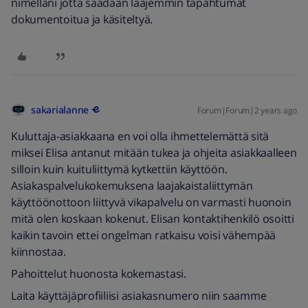
nimelläni jotta saadaan laajemmin tapahtumat
dokumentoitua ja käsiteltyä.
sakarialanne
Forum|Forum|2 years ago
Kuluttaja-asiakkaana en voi olla ihmettelemättä sitä
miksei Elisa antanut mitään tukea ja ohjeita asiakkaalleen
silloin kuin kuituliittymä kytkettiin käyttöön.
Asiakaspalvelukokemuksena laajakaistaliittymän
käyttöönottoon liittyvä vikapalvelu on varmasti huonoin
mitä olen koskaan kokenut. Elisan kontaktihenkilö osoitti
kaikin tavoin ettei ongelman ratkaisu voisi vähempää
kiinnostaa.
Pahoittelut huonosta kokemastasi.
Laita käyttäjäprofiiliisi asiakasnumero niin saamme