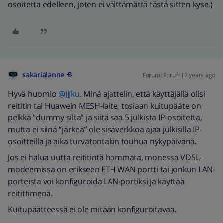
osoitetta edelleen, joten ei välttämättä tästä sitten kyse.)
sakarialanne
Forum|Forum|2 years ago
Hyvä huomio
@JJJku
. Minä ajattelin, että käyttäjällä olisi
reititin tai Huawein MESH-laite, tosiaan kuitupääte on
pelkkä “dummy silta” ja siitä saa 5 julkista IP-osoitetta,
mutta ei siinä “järkeä” ole sisäverkkoa ajaa julkisilla IP-
osoitteilla ja aika turvatontakin touhua nykypäivänä.
Jos ei halua uutta reititintä hommata, monessa VDSL-
modeemissa on erikseen ETH WAN portti tai jonkun LAN-
porteista voi konfiguroida LAN-portiksi ja käyttää
reitittimenä.
Kuitupäätteessä ei ole mitään konfiguroitavaa.