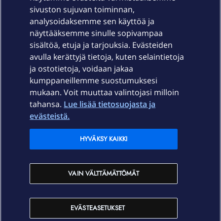
sivuston sujuvan toiminnan,
Laitteet & liittymät
analysoidaksemme sen käyttöä ja
näyttääksemme sinulle sopivampaa
sisältöä, etuja ja tarjouksia. Evästeiden
Palvelut
avulla kerättyjä tietoja, kuten selaintietoja
ja ostotietoja, voidaan jakaa
Tuki
kumppaneillemme suostumuksesi
mukaan. Voit muuttaa valintojasi milloin
tahansa.
Lue lisää tietosuojasta ja
Ajankohtaista
evästeistä.
Elisa Oyj
HYVÄKSY KAIKKI
In English
VAIN VÄLTTÄMÄTTÖMÄT
På Svenska
EVÄSTEASETUKSET