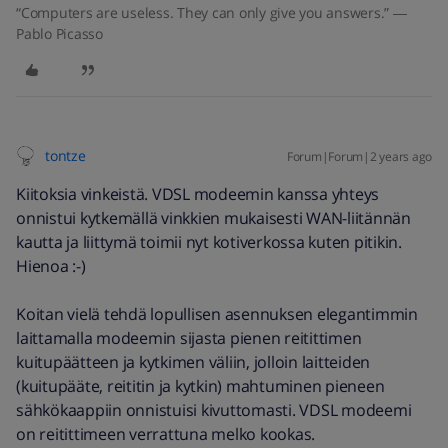
“Computers are useless. They can only give you answers.” ―
Pablo Picasso
tontze
Forum|Forum|2 years ago
Kiitoksia vinkeistä. VDSL modeemin kanssa yhteys
onnistui kytkemällä vinkkien mukaisesti WAN-liitännän
kautta ja liittymä toimii nyt kotiverkossa kuten pitikin.
Hienoa :-)
Koitan vielä tehdä lopullisen asennuksen elegantimmin
laittamalla modeemin sijasta pienen reitittimen
kuitupäätteen ja kytkimen väliin, jolloin laitteiden
(kuitupääte, reititin ja kytkin) mahtuminen pieneen
sähkökaappiin onnistuisi kivuttomasti. VDSL modeemi
on reitittimeen verrattuna melko kookas.