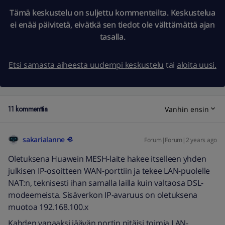
Tämä keskustelu on suljettu kommenteilta. Keskustelua
ei enää päivitetä, eivätkä sen tiedot ole välttämättä ajan
tasalla.
Etsi samasta aiheesta uudempi keskustelu
tai
aloita uusi.
11 kommenttia
Vanhin ensin
sakarialanne
Forum|Forum|2 years ago
Oletuksena Huawein MESH-laite hakee itselleen yhden
julkisen IP-osoitteen WAN-porttiin ja tekee LAN-puolelle
NAT:n, teknisesti ihan samalla lailla kuin valtaosa DSL-
modeemeista. Sisäverkon IP-avaruus on oletuksena
muotoa 192.168.100.x
Kahden vapaaksi jäävän portin pitäisi toimia LAN-