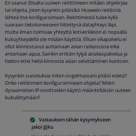
En saanut Elisalta uuteen reitittimeen mitään ohjekirjaa
tai ohjeita, joten kysynkin pitäisikö Huawein reititintä
lähteä itse konfiguroimaan. Reitittimestä tulee kyllä
suoraan tietokoneeseen liittettynä datayhteys läpi,
mutta ilman toimivaa yhteyttä kotiverkkoon ei nopealla
kuituyhteydellä ole mitään käyttöä. Elisan vikapalvelu ei
ollut kiinnostunut auttamaan asian ratkaisussa eikä
antamaan apua. Sainkin erittäin tylyä asiakaspalvelua ja
tiedon ettei heitä kiinnosta asian selvittäminen kuntoon.
Kysynkin suosituksia miten ongelmassani pitäisi edetä?
Onko reitittimien konfiguroimiseen ohjeita? Miten
dynaamisten IP-osoittoiden käyttö määriteltäisiin uuteen
kuituliittymään?
Vastauksen tähän kysymykseen
jakoi
JJJku