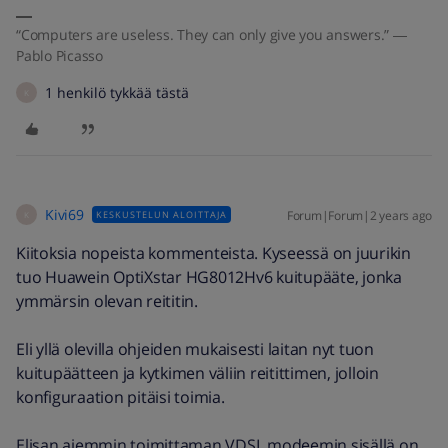
“Computers are useless. They can only give you answers.” ―
Pablo Picasso
1 henkilö tykkää tästä
K
Kivi69
Forum|Forum|2 years ago
KESKUSTELUN ALOITTAJA
K
Kiitoksia nopeista kommenteista. Kyseessä on juurikin
tuo Huawein OptiXstar HG8012Hv6 kuitupääte, jonka
ymmärsin olevan reititin.
Eli yllä olevilla ohjeiden mukaisesti laitan nyt tuon
kuitupäätteen ja kytkimen väliin reitittimen, jolloin
konfiguraation pitäisi toimia.
Elisan aiemmin toimittaman VDSL modeemin sisällä on