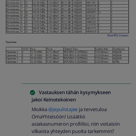
Vastauksen tähän kysymykseen
jakoi
Keinotekoinen
Moikka
@jepulistajee
ja tervetuloa
OmaYhteisöön! Lisäätkö
asiakasnumeron profiiliisi, niin voitaisiin
vilkaista yhteyden puolta tarkemmin?