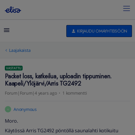
KIRJAUDU OMAYHTEISÖÖN
Laajakaista
VASTATTU
Packet loss, katkeilua, uploadin tippuminen.
Kaapeli/Ylöjärvi/Arris TG2492
Forum|Forum|4 years ago
1 kommentti
Anonymous
A
Moro.
Käytössä Arris TG2492 pöntöllä saunalahti kotikuitu