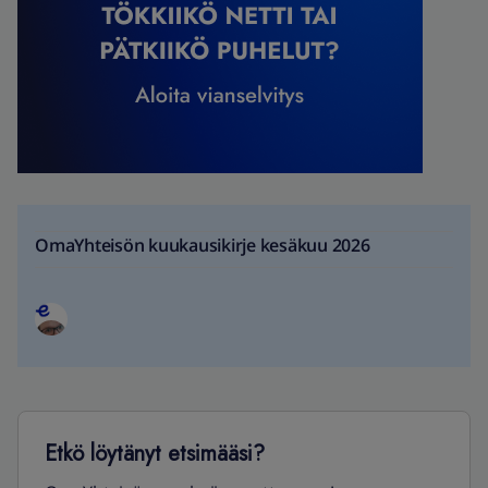
OmaYhteisön kuukausikirje kesäkuu 2026
Etkö löytänyt etsimääsi?