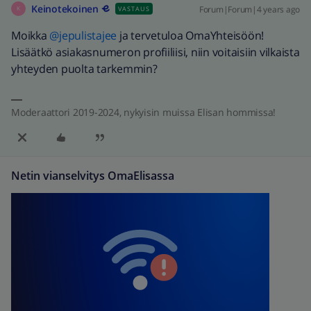
Keinotekoinen
Forum|Forum|4 years ago
VASTAUS
K
Moikka
@jepulistajee
ja tervetuloa OmaYhteisöön!
Lisäätkö asiakasnumeron profiiliisi, niin voitaisiin vilkaista
yhteyden puolta tarkemmin?
Moderaattori 2019-2024, nykyisin muissa Elisan hommissa!
Netin vianselvitys OmaElisassa