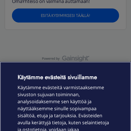
OmaYhteisö on valmiina auttamaan!
ESITÄ KYSYMYKSESI TÄÄLLÄ!
OmaYhteisö-käyttöehdot
Accessibility statement
Käytämme evästeitä sivuillamme
Käytämme evästeitä varmistaaksemme
sivuston sujuvan toiminnan,
Laitteet & liittymät
analysoidaksemme sen käyttöä ja
näyttääksemme sinulle sopivampaa
sisältöä, etuja ja tarjouksia. Evästeiden
Palvelut
avulla kerättyjä tietoja, kuten selaintietoja
ja ostotietoja, voidaan jakaa