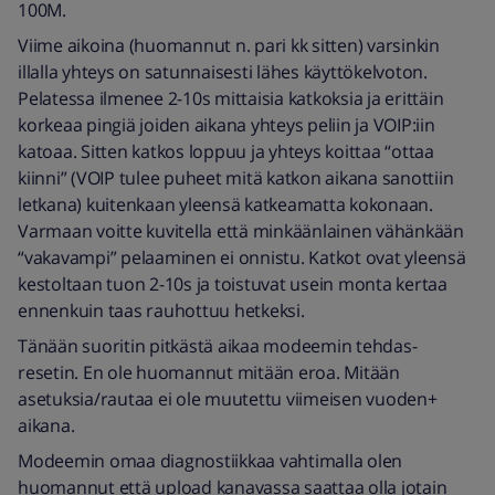
100M.
Viime aikoina (huomannut n. pari kk sitten) varsinkin
illalla yhteys on satunnaisesti lähes käyttökelvoton.
Pelatessa ilmenee 2-10s mittaisia katkoksia ja erittäin
korkeaa pingiä joiden aikana yhteys peliin ja VOIP:iin
katoaa. Sitten katkos loppuu ja yhteys koittaa “ottaa
kiinni” (VOIP tulee puheet mitä katkon aikana sanottiin
letkana) kuitenkaan yleensä katkeamatta kokonaan.
Varmaan voitte kuvitella että minkäänlainen vähänkään
“vakavampi” pelaaminen ei onnistu. Katkot ovat yleensä
kestoltaan tuon 2-10s ja toistuvat usein monta kertaa
ennenkuin taas rauhottuu hetkeksi.
Tänään suoritin pitkästä aikaa modeemin tehdas-
resetin. En ole huomannut mitään eroa. Mitään
asetuksia/rautaa ei ole muutettu viimeisen vuoden+
aikana.
Modeemin omaa diagnostiikkaa vahtimalla olen
huomannut että upload kanavassa saattaa olla jotain