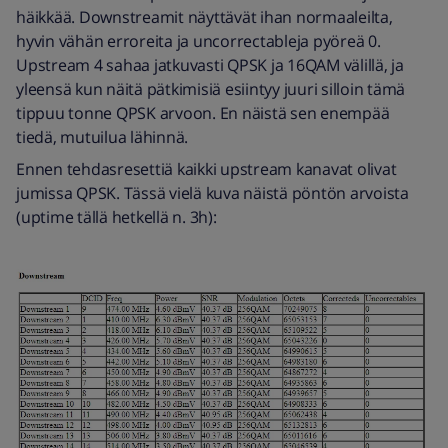
häikkää. Downstreamit näyttävät ihan normaaleilta,
hyvin vähän erroreita ja uncorrectableja pyöreä 0.
Upstream 4 sahaa jatkuvasti QPSK ja 16QAM välillä, ja
yleensä kun näitä pätkimisiä esiintyy juuri silloin tämä
tippuu tonne QPSK arvoon. En näistä sen enempää
tiedä, mutuilua lähinnä.
Ennen tehdasresettiä kaikki upstream kanavat olivat
jumissa QPSK. Tässä vielä kuva näistä pöntön arvoista
(uptime tällä hetkellä n. 3h):