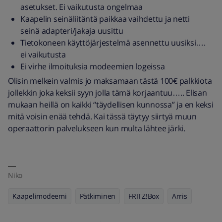
asetukset. Ei vaikutusta ongelmaa
Kaapelin seinäliitäntä paikkaa vaihdettu ja netti
seinä adapteri/jakaja uusittu
Tietokoneen käyttöjärjestelmä asennettu uusiksi….
ei vaikutusta
Ei virhe ilmoituksia modeemien logeissa
Olisin melkein valmis jo maksamaan tästä 100€ palkkiota
jollekkin joka keksii syyn jolla tämä korjaantuu….. Elisan
mukaan heillä on kaikki “täydellisen kunnossa” ja en keksi
mitä voisin enää tehdä. Kai tässä täytyy siirtyä muun
operaattorin palvelukseen kun multa lähtee järki.
Niko
Kaapelimodeemi
Pätkiminen
FRITZ!Box
Arris