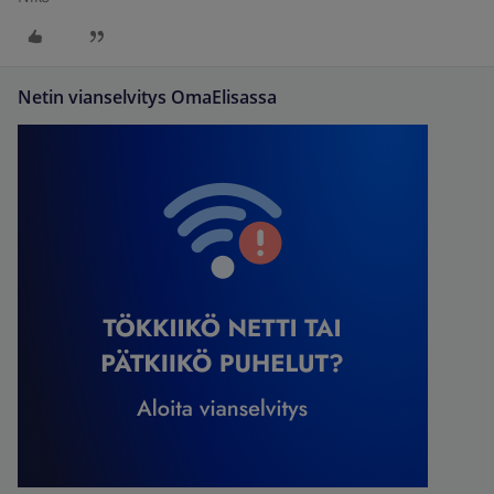
Netin vianselvitys OmaElisassa