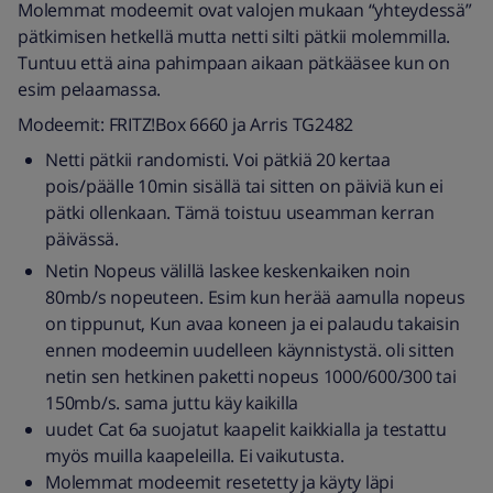
Molemmat modeemit ovat valojen mukaan “yhteydessä”
pätkimisen hetkellä mutta netti silti pätkii molemmilla.
Tuntuu että aina pahimpaan aikaan pätkääsee kun on
esim pelaamassa.
Modeemit: FRITZ!Box 6660 ja Arris TG2482
Netti pätkii randomisti. Voi pätkiä 20 kertaa
pois/päälle 10min sisällä tai sitten on päiviä kun ei
pätki ollenkaan. Tämä toistuu useamman kerran
päivässä.
Netin Nopeus välillä laskee keskenkaiken noin
80mb/s nopeuteen. Esim kun herää aamulla nopeus
on tippunut, Kun avaa koneen ja ei palaudu takaisin
ennen modeemin uudelleen käynnistystä. oli sitten
netin sen hetkinen paketti nopeus 1000/600/300 tai
150mb/s. sama juttu käy kaikilla
uudet Cat 6a suojatut kaapelit kaikkialla ja testattu
myös muilla kaapeleilla. Ei vaikutusta.
Molemmat modeemit resetetty ja käyty läpi