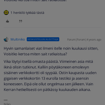
1 henkilö tykkää tästä
Multiniko
Forum|Forum|4 years ago
KESKUSTELUN ALOITTAJA
Hyvin samanlaiset viat ilmeni itelle noin kuukausi sitten,
Voisitko kertoa miten sait ratkaistua?
Vika löytyi itsellä omasta päästä. Viimeinen asia mitä
ikinä olisin tutkinut. Kalliin pöytäkoneen emolevyn
sisäinen verkkokortti oli syypää. Ostin kaupasta uuden
gigaisen verkkokortin 13 eurolla testiksi ja asensin
koneeseen. Eipä ole ollut ongelmaa sen jälkeen. Vain
Kerran hetkellisesti on pätkässy kuukauden aikana.
Niko