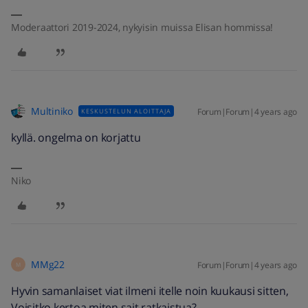
Moderaattori 2019-2024, nykyisin muissa Elisan hommissa!
Multiniko
Forum|Forum|4 years ago
KESKUSTELUN ALOITTAJA
kyllä. ongelma on korjattu
Niko
MMg22
Forum|Forum|4 years ago
M
Hyvin samanlaiset viat ilmeni itelle noin kuukausi sitten,
Voisitko kertoa miten sait ratkaistua?