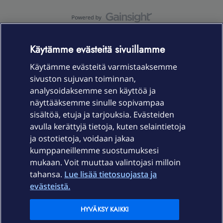
OmaYhteisö-käyttöehdot
Accessibility statement
Käytämme evästeitä sivuillamme
Käytämme evästeitä varmistaaksemme
sivuston sujuvan toiminnan,
Laitteet & liittymät
analysoidaksemme sen käyttöä ja
näyttääksemme sinulle sopivampaa
sisältöä, etuja ja tarjouksia. Evästeiden
Palvelut
avulla kerättyjä tietoja, kuten selaintietoja
ja ostotietoja, voidaan jakaa
Tuki
kumppaneillemme suostumuksesi
mukaan. Voit muuttaa valintojasi milloin
tahansa.
Lue lisää tietosuojasta ja
Ajankohtaista
evästeistä.
Elisa Oyj
HYVÄKSY KAIKKI