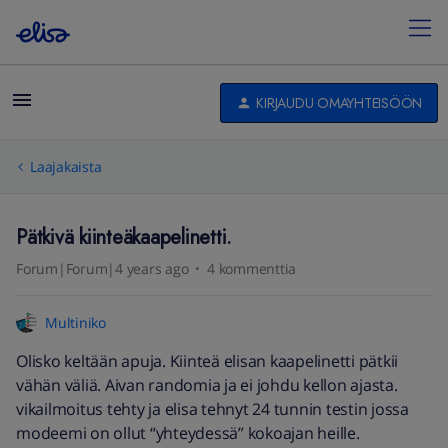
KIRJAUDU OMAYHTEISÖÖN
Laajakaista
Pätkivä kiinteäkaapelinetti.
Forum|Forum|4 years ago
4 kommenttia
Multiniko
Olisko keltään apuja. Kiinteä elisan kaapelinetti pätkii
vähän väliä. Aivan randomia ja ei johdu kellon ajasta.
vikailmoitus tehty ja elisa tehnyt 24 tunnin testin jossa
modeemi on ollut “yhteydessä” kokoajan heille.