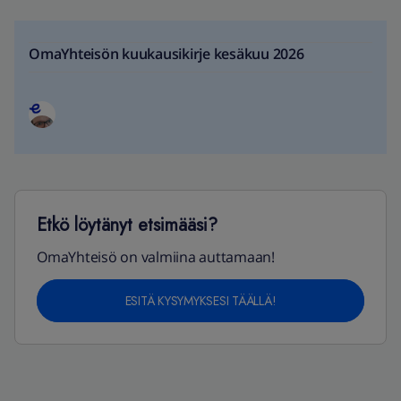
OmaYhteisön kuukausikirje kesäkuu 2026
Etkö löytänyt etsimääsi?
OmaYhteisö on valmiina auttamaan!
ESITÄ KYSYMYKSESI TÄÄLLÄ!