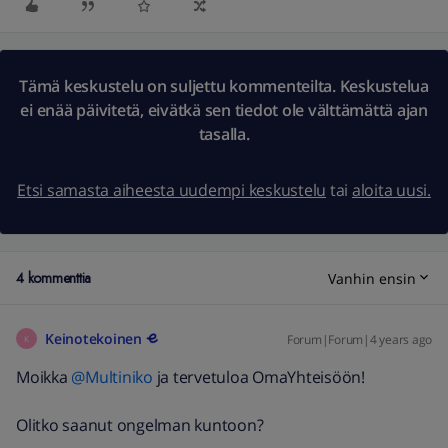
Tämä keskustelu on suljettu kommenteilta. Keskustelua
ei enää päivitetä, eivätkä sen tiedot ole välttämättä ajan
tasalla.
Etsi samasta aiheesta uudempi keskustelu
tai
aloita uusi.
4 kommenttia
Vanhin ensin
Keinotekoinen
Forum|Forum|4 years ago
K
Moikka
@Multiniko
ja tervetuloa OmaYhteisöön!
Olitko saanut ongelman kuntoon?