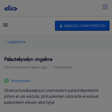
KIRJAUDU OMAYHTEISÖÖN
Laajakaista
Palautekyselyn ongelma
Forum|Forum|4 years ago
1 kommentti
Anonymous
A
Ohessa kuvakaappaus saamastani palautekyselystä
johon ei voi vastata. Johtuukohan siitä että arvasivat
palautteen olevan aika tylyä