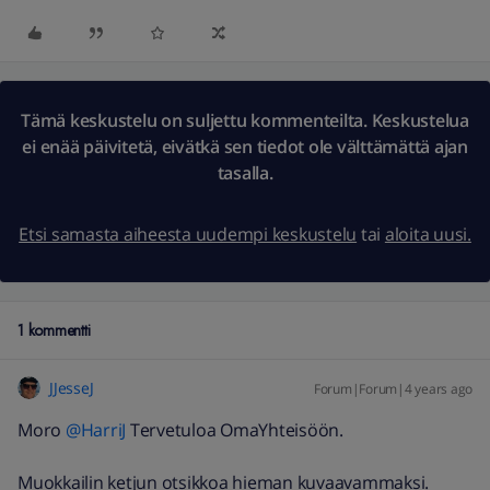
Tämä keskustelu on suljettu kommenteilta. Keskustelua
ei enää päivitetä, eivätkä sen tiedot ole välttämättä ajan
tasalla.
Etsi samasta aiheesta uudempi keskustelu
tai
aloita uusi.
1 kommentti
JJesseJ
Forum|Forum|4 years ago
Moro
@HarriJ
Tervetuloa OmaYhteisöön.
Muokkailin ketjun otsikkoa hieman kuvaavammaksi.