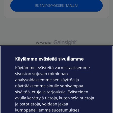
ESITÄ KYSYMYKSESI TÄÄLLÄ!
OmaYhteisö-käyttöehdot
Accessibility statement
Käytämme evästeitä sivuillamme
Käytämme evästeitä varmistaaksemme
sivuston sujuvan toiminnan,
Laitteet & liittymät
analysoidaksemme sen käyttöä ja
näyttääksemme sinulle sopivampaa
sisältöä, etuja ja tarjouksia. Evästeiden
Palvelut
avulla kerättyjä tietoja, kuten selaintietoja
ja ostotietoja, voidaan jakaa
Tuki
kumppaneillemme suostumuksesi