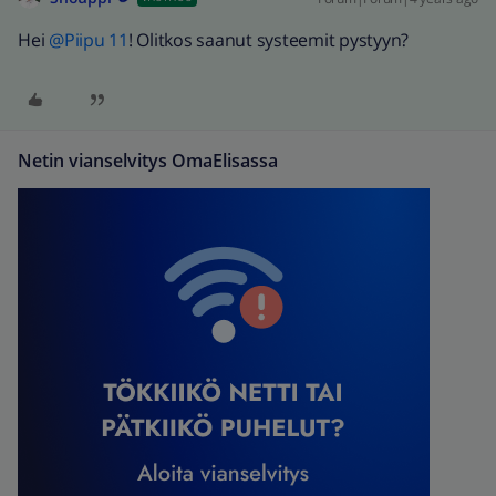
Hei
@Piipu 11
! Olitkos saanut systeemit pystyyn?
Netin vianselvitys OmaElisassa