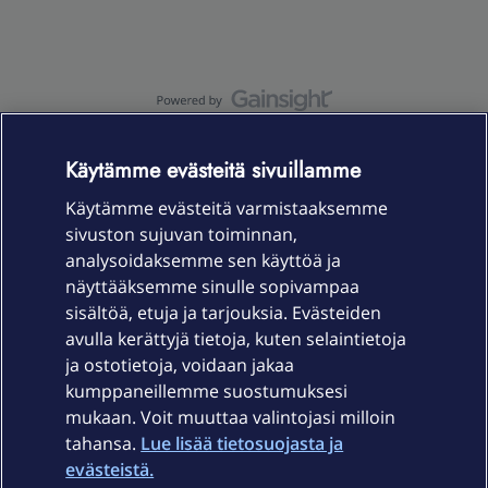
OmaYhteisö-käyttöehdot
Accessibility statement
Käytämme evästeitä sivuillamme
Käytämme evästeitä varmistaaksemme
sivuston sujuvan toiminnan,
Laitteet & liittymät
analysoidaksemme sen käyttöä ja
näyttääksemme sinulle sopivampaa
sisältöä, etuja ja tarjouksia. Evästeiden
Palvelut
avulla kerättyjä tietoja, kuten selaintietoja
ja ostotietoja, voidaan jakaa
Tuki
kumppaneillemme suostumuksesi
mukaan. Voit muuttaa valintojasi milloin
tahansa.
Lue lisää tietosuojasta ja
Ajankohtaista
evästeistä.