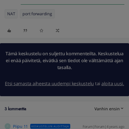
NAT
port forwarding
Tämä keskustelu on suljettu kommenteilta. Keskustelua
ei enää päivitetä, eivätkä sen tiedot ole välttämättä ajan
tasalla.
Etsi samasta aiheesta uudempi keskustelu
tai
aloita uusi.
3 kommenttia
Vanhin ensin
Piipu 11
Forum|Forum|4 years ago
KESKUSTELUN ALOITTAJA
P