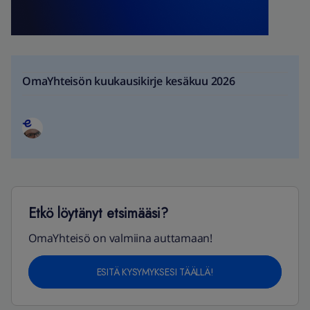
OmaYhteisön kuukausikirje kesäkuu 2026
Etkö löytänyt etsimääsi?
OmaYhteisö on valmiina auttamaan!
ESITÄ KYSYMYKSESI TÄÄLLÄ!