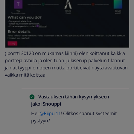
( portti 30120 on mukamas kiinni) olen koittanut kaikkia
portteja availla ja olen tuon julkisen ip palvelun tilannut
ja nat tyyppi on open mutta portit eivät näytä avautuvan
vaikka mitä koittaa
Vastauksen tähän kysymykseen
jakoi
Snouppi
Hei
@Piipu 11
! Olitkos saanut systeemit
pystyyn?