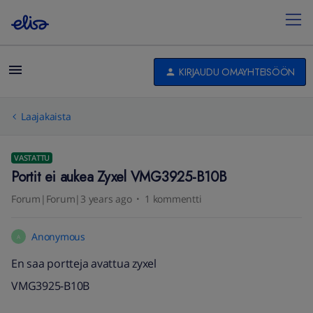
KIRJAUDU OMAYHTEISÖÖN
Laajakaista
VASTATTU
Portit ei aukea Zyxel VMG3925-B10B
Forum|Forum|3 years ago
1 kommentti
Anonymous
A
En saa portteja avattua zyxel
VMG3925-B10B