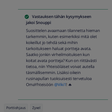
Vastauksen tähän kysymykseen
jakoi
Snouppi
Suosittelen avaamaan tilannetta hieman
tarkemmin, kuten esimerkiksi mitä olet
kokeillut jo tehdä sekä mihin
tarkoitukseen haluat portteja avata.
Saatko jonkin virheilmoituksen kun
koitat avata portteja? Kun on riittävästi
tietoa, niin Yhteisöläiset voivat autella
täsmällisemmin. Lisäksi oikein
rusinapullan tuoksuisesti tervetuloa
OmaYhteisöön
@Viki1
! 🔥
Porttiohjaus
Zyxel