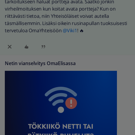
tarkoitukseen haluat portteja avata. Saatko jonkin
virheilmoituksen kun koitat avata portteja? Kun on
riittävästi tietoa, niin Yhteisöläiset voivat autella
täsmällisemmin. Lisäksi oikein rusinapullan tuoksuisesti
tervetuloa OmaYhteisöön
@Viki1
! 🔥
Netin vianselvitys OmaElisassa