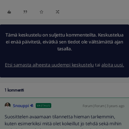
Tämä keskustelu on suljettu kommenteilta. Keskustelua
ei enää päivitetä, eivätkä sen tiedot ole välttämättä ajan
tasalla.
Etsi samasta aiheesta uudempi keskustelu
tai
aloita uusi.
1 kommentti
Snouppi
Forum|Forum|3 years ago
VASTAUS
Suosittelen avaamaan tilannetta hieman tarkemmin,
kuten esimerkiksi mitä olet kokeillut jo tehdä sekä mihin