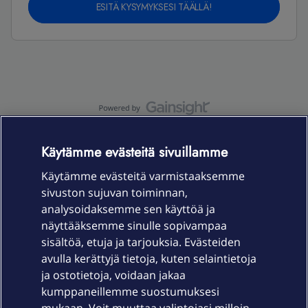
ESITÄ KYSYMYKSESI TÄÄLLÄ!
OmaYhteisö-käyttöehdot
Accessibility statement
Käytämme evästeitä sivuillamme
Käytämme evästeitä varmistaaksemme
sivuston sujuvan toiminnan,
Laitteet & liittymät
analysoidaksemme sen käyttöä ja
näyttääksemme sinulle sopivampaa
sisältöä, etuja ja tarjouksia. Evästeiden
Palvelut
avulla kerättyjä tietoja, kuten selaintietoja
ja ostotietoja, voidaan jakaa
Tuki
kumppaneillemme suostumuksesi