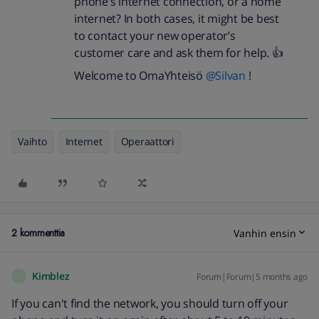
phone’s internet connection, or a home
internet? In both cases, it might be best
to contact your new operator’s
customer care and ask them for help. 👍
Welcome to OmaYhteisö ​
@Silvan
!
Vaihto
Internet
Operaattori
2 kommenttia
Vanhin ensin
Kimblez
Forum|Forum|5 months ago
K
If you can't find the network, you should turn off your