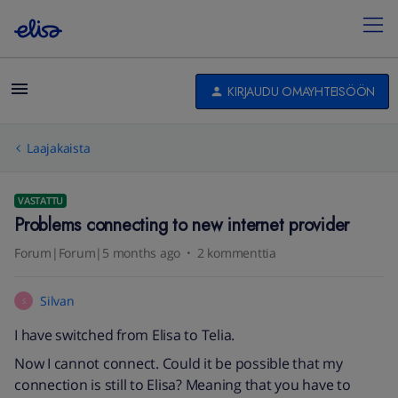
KIRJAUDU OMAYHTEISÖÖN
Laajakaista
VASTATTU
Problems connecting to new internet provider
Forum|Forum|5 months ago
2 kommenttia
Silvan
S
I have switched from Elisa to Telia.
Now I cannot connect. Could it be possible that my
connection is still to Elisa? Meaning that you have to