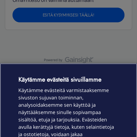
OmaYhteisö on valmiina auttamaan!
ESITÄ KYSYMYKSESI TÄÄLLÄ!
OmaYhteisö-käyttöehdot
Accessibility statement
Käytämme evästeitä sivuillamme
Käytämme evästeitä varmistaaksemme
sivuston sujuvan toiminnan,
Laitteet & liittymät
analysoidaksemme sen käyttöä ja
näyttääksemme sinulle sopivampaa
sisältöä, etuja ja tarjouksia. Evästeiden
Palvelut
avulla kerättyjä tietoja, kuten selaintietoja
ja ostotietoja, voidaan jakaa