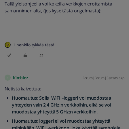
Tällä yleisohjeella voi kokeilla verkkojen erottamista
samannimen alta, (jos kyse tästä ongelmasta):
1 henkilö tykkää tästä
Kimblez
Forum|Forum|3 years ago
K
Netistä kaivettua:
Huomautus: Solis WiFi -loggeri voi muodostaa
yhteyden vain 2,4 GHz:n verkkoihin, eikä se voi
muodostaa yhteyttä 5 GHz:n verkkoihin.
Huomautus: loggeri ei voi muodostaa yhteyttä
mihinkään WiFi -verkkoon, joka käyttää symboleja