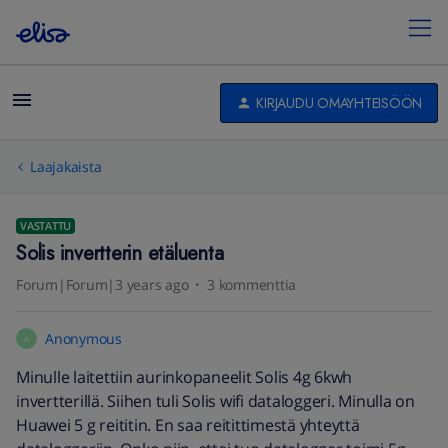
KIRJAUDU OMAYHTEISÖÖN
Laajakaista
VASTATTU
Solis invertterin etäluenta
Forum|Forum|3 years ago
3 kommenttia
Anonymous
A
Minulle laitettiin aurinkopaneelit Solis 4g 6kwh
invertterillä. Siihen tuli Solis wifi dataloggeri. Minulla on
Huawei 5 g reititin. En saa reitittimestä yhteyttä