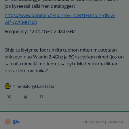
jos kyseessä tälläinen datalogger:
https://www.onninen.fi/solis-pv-invertteri-solis-dls-w-
wifi-/p/CMU768
Frequency: “2.412 GHz-2.484 GHz”
Ohjeita löytynee foorumilta tuohon miten muutetaan
erikseen nuo Wlanin 2.4Ghz ja 5Ghz verkon nimet (jos on
samalla nimellä modeemissa nyt). Modeemi malliltaan
on tarkemmin mikä?
1 henkilö tykkää tästä
JJJku
Forum|Forum|3 years ago
J