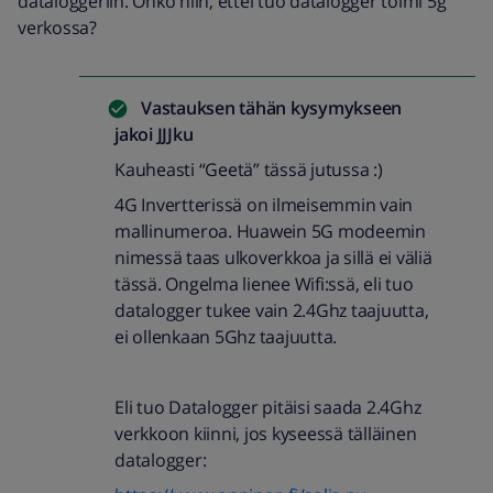
dataloggeriin. Onko niin, ettei tuo datalogger toimi 5g
verkossa?
Vastauksen tähän kysymykseen
jakoi
JJJku
Kauheasti “Geetä” tässä jutussa :)
4G Invertterissä on ilmeisemmin vain
mallinumeroa. Huawein 5G modeemin
nimessä taas ulkoverkkoa ja sillä ei väliä
tässä. Ongelma lienee Wifi:ssä, eli tuo
datalogger tukee vain 2.4Ghz taajuutta,
ei ollenkaan 5Ghz taajuutta.
Eli tuo Datalogger pitäisi saada 2.4Ghz
verkkoon kiinni, jos kyseessä tälläinen
datalogger: