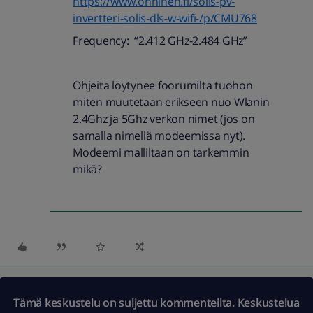
https://www.onninen.fi/solis-pv-
invertteri-solis-dls-w-wifi-/p/CMU768
Frequency: “2.412 GHz-2.484 GHz”
Ohjeita löytynee foorumilta tuohon
miten muutetaan erikseen nuo Wlanin
2.4Ghz ja 5Ghz verkon nimet (jos on
samalla nimellä modeemissa nyt).
Modeemi malliltaan on tarkemmin
mikä?
Tämä keskustelu on suljettu kommenteilta. Keskustelua