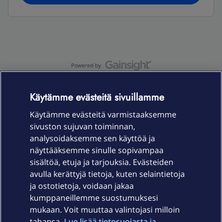
OmaYhteisö-käyttöehdot
Accessibility statement
Käytämme evästeitä sivuillamme
Käytämme evästeitä varmistaaksemme
sivuston sujuvan toiminnan,
Laitteet & liittymät
analysoidaksemme sen käyttöä ja
näyttääksemme sinulle sopivampaa
sisältöä, etuja ja tarjouksia. Evästeiden
Palvelut
avulla kerättyjä tietoja, kuten selaintietoja
ja ostotietoja, voidaan jakaa
Tuki
kumppaneillemme suostumuksesi
mukaan. Voit muuttaa valintojasi milloin
tahansa.
Lue lisää tietosuojasta ja