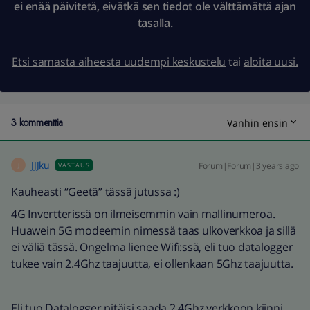
ei enää päivitetä, eivätkä sen tiedot ole välttämättä ajan
tasalla.
Etsi samasta aiheesta uudempi keskustelu
tai
aloita uusi.
3 kommenttia
Vanhin ensin
JJJku
Forum|Forum|3 years ago
VASTAUS
J
Kauheasti “Geetä” tässä jutussa :)
4G Invertterissä on ilmeisemmin vain mallinumeroa.
Huawein 5G modeemin nimessä taas ulkoverkkoa ja sillä
ei väliä tässä. Ongelma lienee Wifi:ssä, eli tuo datalogger
tukee vain 2.4Ghz taajuutta, ei ollenkaan 5Ghz taajuutta.
Eli tuo Datalogger pitäisi saada 2.4Ghz verkkoon kiinni,