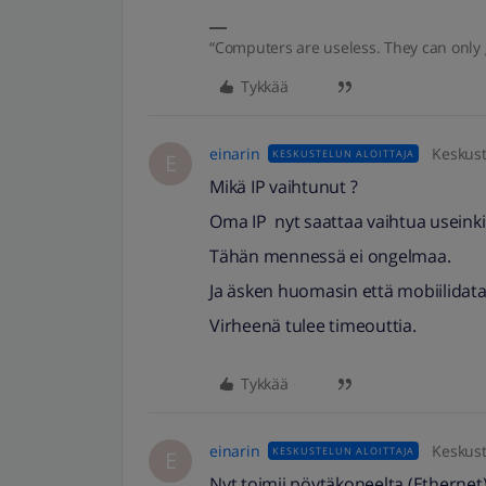
“Computers are useless. They can only 
Tykkää
einarin
Keskust
KESKUSTELUN ALOITTAJA
E
Mikä IP vaihtunut ?
Oma IP nyt saattaa vaihtua useinkin
Tähän mennessä ei ongelmaa.
Ja äsken huomasin että mobiilidatal
Virheenä tulee timeouttia.
Tykkää
einarin
Keskust
KESKUSTELUN ALOITTAJA
E
Nyt toimii pöytäkoneelta (Ethernet) m