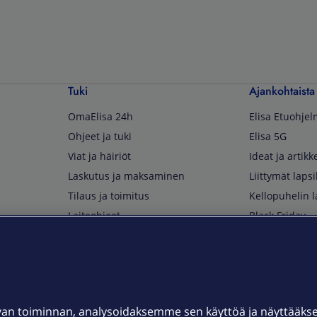
Tuki
Ajankohtaista
OmaElisa 24h
Elisa Etuohje
Ohjeet ja tuki
Elisa 5G
Viat ja häiriöt
Ideat ja artikke
Laskutus ja maksaminen
Liittymät lapsi
Tilaus ja toimitus
Kellopuhelin l
Laiteohjeet
Black Friday
Asiakaspalvelun yhteystiedot
Huippuetuja El
Soita Omagurulle
OmaYhteisö
Myymälät ja myyntipisteet
van toiminnan, analysoidaksemme sen käyttöä ja näyttääk
Kuuluvuuskartta