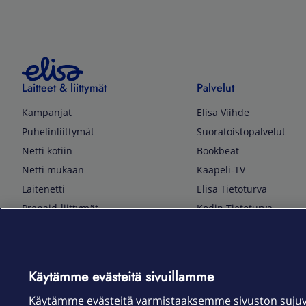
Laitteet & liittymät
Palvelut
Kampanjat
Elisa Viihde
Puhelinliittymät
Suoratoistopalvelut
Netti kotiin
Bookbeat
Netti mukaan
Kaapeli-TV
Laitenetti
Elisa Tietoturva
Prepaid-liittymät
Kodin Tietoturva
Puhelimet ja tarvikkeet
Mobiilivarmenne
Tietotekniikka
Kuka soittaa
Pelaaminen
Sähköpostipalvelu
Käytämme evästeitä sivuillamme
TV & audio
Elisa Kotiverkko
Käytämme evästeitä varmistaaksemme sivuston suju
Kodinkoneet
Elisa Pilvilinna