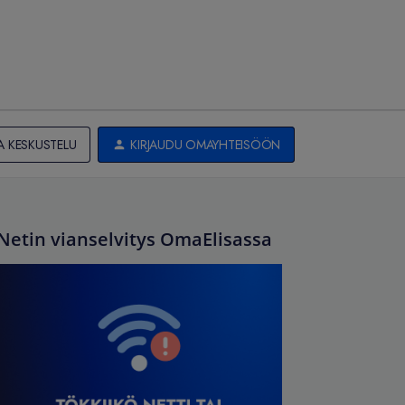
A KESKUSTELU
KIRJAUDU OMAYHTEISÖÖN
Netin vianselvitys OmaElisassa