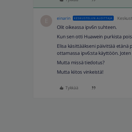
einarin
Keskust
KESKUSTELUN ALOITTAJA
E
Olit oikeassa ipv6n suhteen.
Kun sen otti Huawein purkista pois 
Elisa käsittääkseni päivittää etänä 
ottamassa ipv6:sta käyttöön. Joten 
Mutta missä tiedotus?
Mutta kiitos vinkeistä!
Tykkää