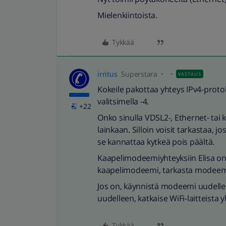
Mielenkiintoista.
Tykkää
irritus
Superstara
VASTAUS
Kokeile pakottaa yhteys IPv4-proto
valitsimella -4.
+22
Onko sinulla VDSL2-, Ethernet- tai ku
lainkaan. Silloin voisit tarkastaa, jo
se kannattaa kytkeä pois päältä.
Kaapelimodeemiyhteyksiin Elisa on k
kaapelimodeemi, tarkasta modeemin h
Jos on, käynnistä modeemi uudell
uudelleen, katkaise WiFi-laitteista 
Tykkää