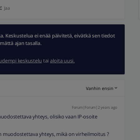
Jaa
 Keskustelua ei enää päivitetä, eivätkä sen tiedot
ämättä ajan tasalla.
uudempi keskustelu
tai
aloita uusi.
Vanhin ensin
Forum|Forum|2 years ago
uodostettava yhteys, olisiko vaan IP-osoite
in muodostettava yhteys, mikä on virheilmoitus ?