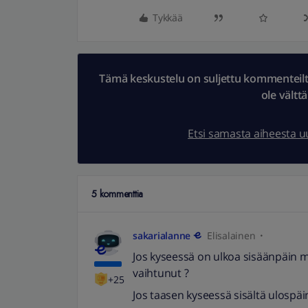
Tykkää
Tämä keskustelu on suljettu kommenteilta.
ole vältt
Etsi samasta aiheesta 
5 kommenttia
sakarialanne
Elisalainen
Jos kyseessä on ulkoa sisäänpäin m
vaihtunut ?
+25
Jos taasen kyseessä sisältä ulospä