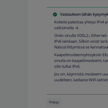
Vastauksen tähän kysymyk
Kokeile pakottaa yhteys IPv4-p
valitsimella -4.
Onko sinulla VDSL2-, Ethernet- t
IPv6 lainkaan. Silloin voisit tar
Näissä liittymissä se kannattaa
Kaapelimodeemiyhteyksiin Elisa
sinulla on kaapelimodeemi, tar
olisi tullut IPv6.
Jos on, käynnistä modeemi uu
uudelleen, katkaise WiFi-laittei
Yhteys