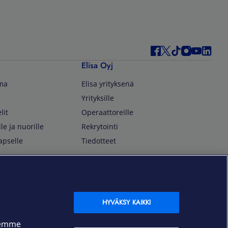
Elisa Oyj
lma
Elisa yrityksenä
Yrityksille
lit
Operaattoreille
lle ja nuorille
Rekrytointi
apselle
Tiedotteet
In English
isan asiakkaille
Customer Service
OmaElisa Self Service
HYVÄKSY KAIKKI
Moving to Finland
semme