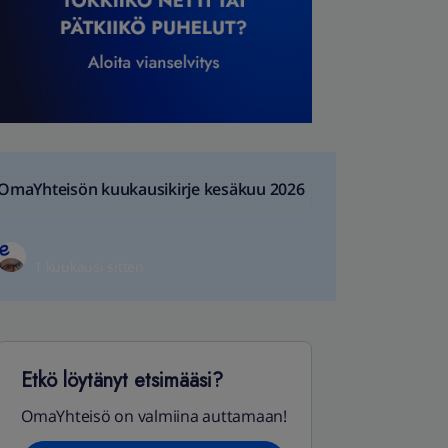
OmaYhteisön kuukausikirje kesäkuu 2026
1 kuukausi sitten
Etkö löytänyt etsimääsi?
OmaYhteisö on valmiina auttamaan!