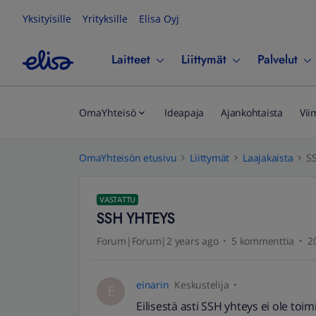
Yksityisille
Yrityksille
Elisa Oyj
Laitteet
Liittymät
Palvelut
OmaYhteisö
Ideapaja
Ajankohtaista
Vii
OmaYhteisön etusivu
Liittymät
Laajakaista
S
VASTATTU
SSH YHTEYS
Forum|Forum|2 years ago
5 kommenttia
2
einarin
Keskustelija
E
Eilisestä asti SSH yhteys ei ole toim