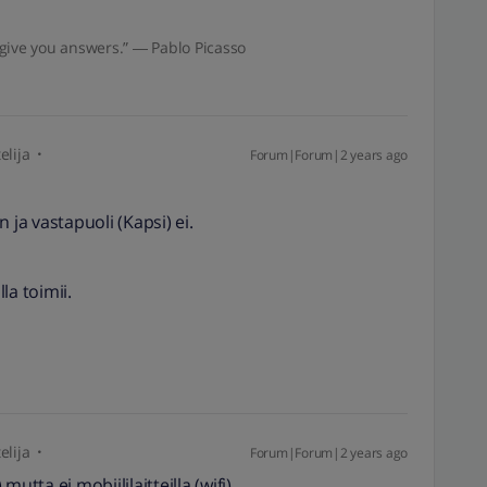
give you answers.” ― Pablo Picasso
elija
Forum|Forum|2 years ago
 ja vastapuoli (Kapsi) ei.
la toimii.
elija
Forum|Forum|2 years ago
utta ei mobiililaitteilla (wifi).