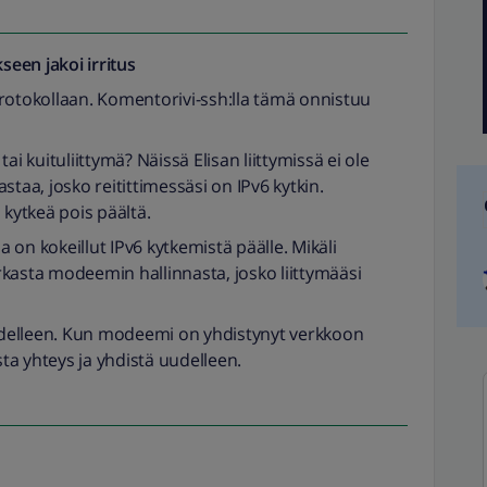
seen jakoi
irritus
rotokollaan. Komentorivi-ssh:lla tämä onnistuu
ai kuituliittymä? Näissä Elisan liittymissä ei ole
kastaa, josko reitittimessäsi on IPv6 kytkin.
 kytkeä pois päältä.
 on kokeillut IPv6 kytkemistä päälle. Mikäli
kasta modeemin hallinnasta, josko liittymääsi
delleen. Kun modeemi on yhdistynyt verkkoon
sta yhteys ja yhdistä uudelleen.