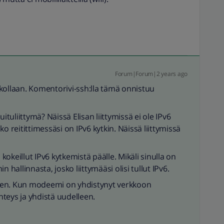
Forum|Forum|2 years ago
kollaan. Komentorivi-ssh:lla tämä onnistuu
ituliittymä? Näissä Elisan liittymissä ei ole IPv6
sko reitittimessäsi on IPv6 kytkin. Näissä liittymissä
okeillut IPv6 kytkemistä päälle. Mikäli sinulla on
allinnasta, josko liittymääsi olisi tullut IPv6.
een. Kun modeemi on yhdistynyt verkkoon
yhteys ja yhdistä uudelleen.