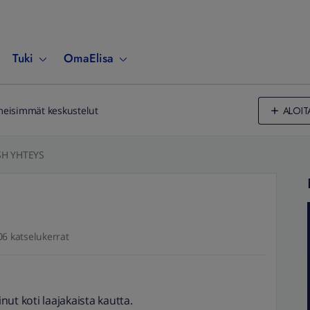
Tuki
OmaElisa
ALOIT
meisimmät keskustelut
SH YHTEYS
06 katselukerrat
inut koti laajakaista kautta.