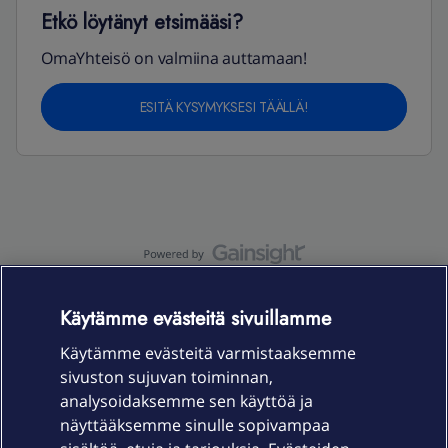
Etkö löytänyt etsimääsi?
OmaYhteisö on valmiina auttamaan!
ESITÄ KYSYMYKSESI TÄÄLLÄ!
OmaYhteisö-käyttöehdot
Accessibility statement
Käytämme evästeitä sivuillamme
Käytämme evästeitä varmistaaksemme
sivuston sujuvan toiminnan,
Laitteet & liittymät
analysoidaksemme sen käyttöä ja
näyttääksemme sinulle sopivampaa