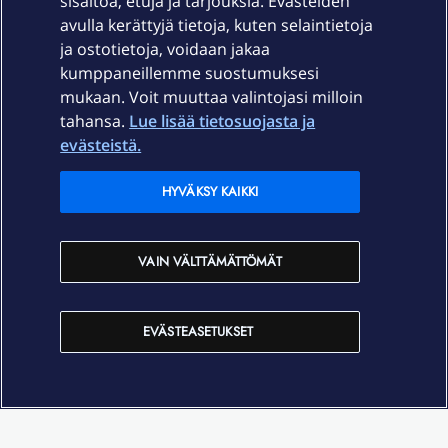
sisältöä, etuja ja tarjouksia. Evästeiden
Palvelut
avulla kerättyjä tietoja, kuten selaintietoja
ja ostotietoja, voidaan jakaa
Tuki
kumppaneillemme suostumuksesi
mukaan. Voit muuttaa valintojasi milloin
tahansa.
Lue lisää tietosuojasta ja
Ajankohtaista
evästeistä.
Elisa Oyj
HYVÄKSY KAIKKI
In English
VAIN VÄLTTÄMÄTTÖMÄT
På Svenska
EVÄSTEASETUKSET
Sopimusehdot
Tietosuoja
Saavutettavuus
Evästeasetukset
Tekijänoikeudet © 2026 Elisa Oyj.