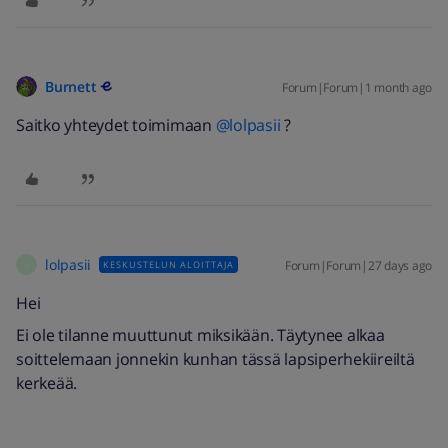
Burnett
Forum|Forum|1 month ago
Saitko yhteydet toimimaan ​
@lolpasii
?
lolpasii
Forum|Forum|27 days ago
KESKUSTELUN ALOITTAJA
L
Hei
Ei ole tilanne muuttunut miksikään. Täytynee alkaa
soittelemaan jonnekin kunhan tässä lapsiperhekiireiltä
kerkeää.