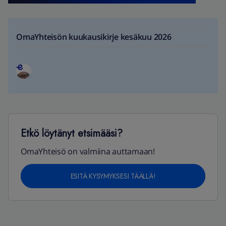
OmaYhteisön kuukausikirje kesäkuu 2026
Etkö löytänyt etsimääsi?
OmaYhteisö on valmiina auttamaan!
ESITÄ KYSYMYKSESI TÄÄLLÄ!