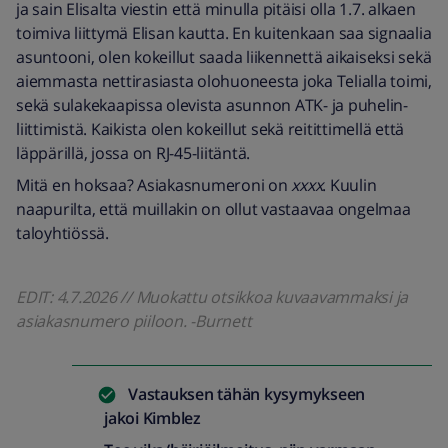
ja sain Elisalta viestin että minulla pitäisi olla 1.7. alkaen
toimiva liittymä Elisan kautta. En kuitenkaan saa signaalia
asuntooni, olen kokeillut saada liikennettä aikaiseksi sekä
aiemmasta nettirasiasta olohuoneesta joka Telialla toimi,
sekä sulakekaapissa olevista asunnon ATK- ja puhelin-
liittimistä. Kaikista olen kokeillut sekä reitittimellä että
läppärillä, jossa on RJ-45-liitäntä.
Mitä en hoksaa? Asiakasnumeroni on
xxxx
. Kuulin
naapurilta, että muillakin on ollut vastaavaa ongelmaa
taloyhtiössä.
EDIT: 4.7.2026 // Muokattu otsikkoa kuvaavammaksi ja
asiakasnumero piiloon. -Burnett
Vastauksen tähän kysymykseen
jakoi
Kimblez