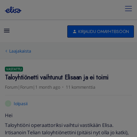
KIRJAUDU OMAYHTEISÖÖN
Laajakaista
VASTATTU
Taloyhtiönetti vaihtunut Elisaan ja ei toimi
Forum|Forum|1 month ago
11 kommenttia
lolpasii
L
Hei
Taloyhtiöni operaattoriksi vaihtui vastikään Elisa.
Irtisanoin Telian taloyhtiönettini (pitäisi nyt olla jo katki),