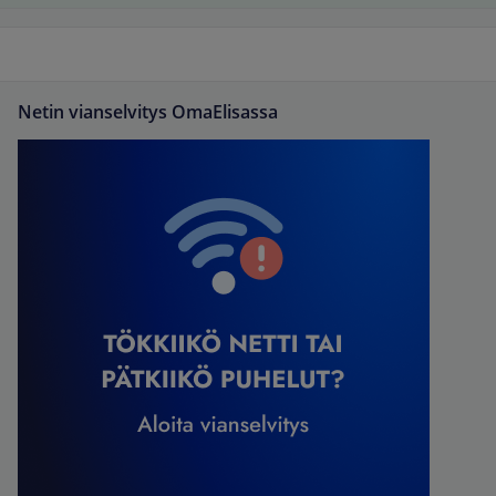
Netin vianselvitys OmaElisassa