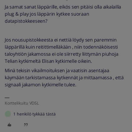
Ja samat sanat läppärille, eikös sen pitäisi olla aikalailla
plug & play jos läppärin kytkee suoraan
datapistokkeeseen?
Jos nousupistokkeesta ei nettiä löydy sen paremmin
läppärillä kuin reitittimelläkään , niin todennäköisesti
taloyhtiön jakamossa ei ole siirretty liittymän piuhoja
Telian kytkimeltä Elisan kytkimelle oikein.
Minä tekisin vikailmoituksen ja vaatisin asentajaa
käymään tarkistamassa kytkennät ja mittaamassa , että
signaali jakamon kytkimelle tulee.
Korttelikuitu VDSL
1 henkilö tykkää tästä
L