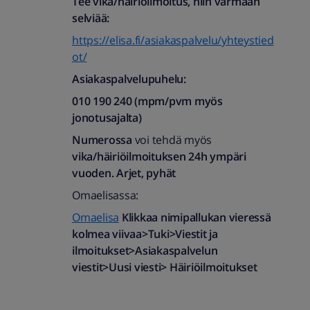
Tee vika/häiriöilmoitus, niin varmaan
selviää:
https://elisa.fi/asiakaspalvelu/yhteystied
ot/
Asiakaspalvelupuhelu:
010 190 240 (mpm/pvm myös
jonotusajalta)​
Numerossa
voi tehdä myös
vika/häiriöilmoituksen
24h ympäri
vuoden. Arjet, pyhät
Omaelisassa:
Omaelisa
Klikkaa nimipallukan vieressä
kolmea viivaa>Tuki>Viestit ja
ilmoitukset>Asiakaspalvelun
viestit>Uusi viesti> Häiriöilmoitukset