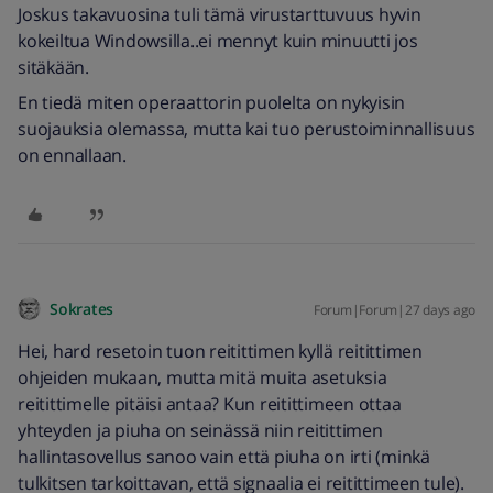
Joskus takavuosina tuli tämä virustarttuvuus hyvin
kokeiltua Windowsilla..ei mennyt kuin minuutti jos
sitäkään.
En tiedä miten operaattorin puolelta on nykyisin
suojauksia olemassa, mutta kai tuo perustoiminnallisuus
on ennallaan.
Sokrates
Forum|Forum|27 days ago
Hei, hard resetoin tuon reitittimen kyllä reitittimen
ohjeiden mukaan, mutta mitä muita asetuksia
reitittimelle pitäisi antaa? Kun reitittimeen ottaa
yhteyden ja piuha on seinässä niin reitittimen
hallintasovellus sanoo vain että piuha on irti (minkä
tulkitsen tarkoittavan, että signaalia ei reitittimeen tule).