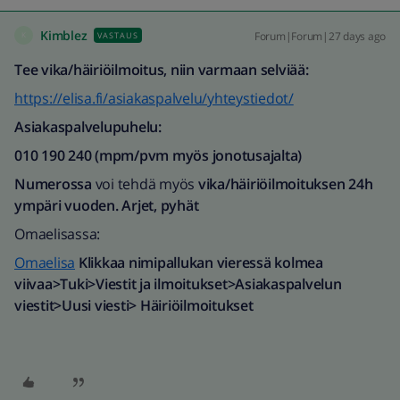
Kimblez
Forum|Forum|27 days ago
VASTAUS
K
Tee vika/häiriöilmoitus, niin varmaan selviää:
https://elisa.fi/asiakaspalvelu/yhteystiedot/
Asiakaspalvelupuhelu:
010 190 240 (mpm/pvm myös jonotusajalta)​
Numerossa
voi tehdä myös
vika/häiriöilmoituksen
24h
ympäri vuoden. Arjet, pyhät
Omaelisassa:
Omaelisa
Klikkaa nimipallukan vieressä kolmea
viivaa>Tuki>Viestit ja ilmoitukset>Asiakaspalvelun
viestit>Uusi viesti> Häiriöilmoitukset