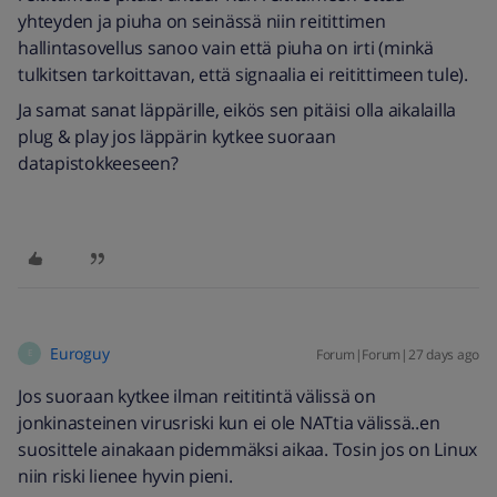
yhteyden ja piuha on seinässä niin reitittimen
hallintasovellus sanoo vain että piuha on irti (minkä
tulkitsen tarkoittavan, että signaalia ei reitittimeen tule).
Ja samat sanat läppärille, eikös sen pitäisi olla aikalailla
plug & play jos läppärin kytkee suoraan
datapistokkeeseen?
Euroguy
Forum|Forum|27 days ago
E
Jos suoraan kytkee ilman reititintä välissä on
jonkinasteinen virusriski kun ei ole NATtia välissä..en
suosittele ainakaan pidemmäksi aikaa. Tosin jos on Linux
niin riski lienee hyvin pieni.