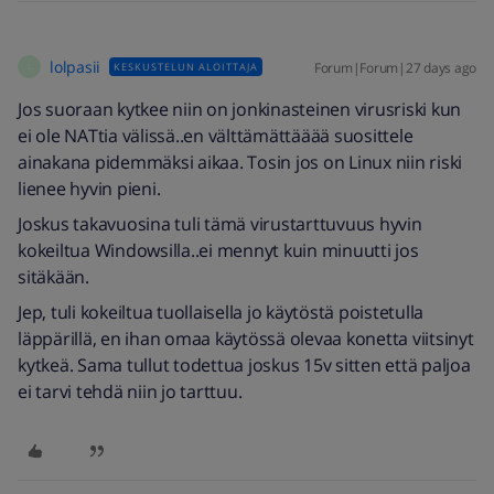
lolpasii
Forum|Forum|27 days ago
KESKUSTELUN ALOITTAJA
L
Jos suoraan kytkee niin on jonkinasteinen virusriski kun
ei ole NATtia välissä..en välttämättääää suosittele
ainakana pidemmäksi aikaa. Tosin jos on Linux niin riski
lienee hyvin pieni.
Joskus takavuosina tuli tämä virustarttuvuus hyvin
kokeiltua Windowsilla..ei mennyt kuin minuutti jos
sitäkään.
Jep, tuli kokeiltua tuollaisella jo käytöstä poistetulla
läppärillä, en ihan omaa käytössä olevaa konetta viitsinyt
kytkeä. Sama tullut todettua joskus 15v sitten että paljoa
ei tarvi tehdä niin jo tarttuu.