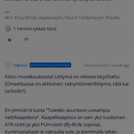
Mm. Elisa Viihde laajakaistalla, Elisa K1-liittymiä ym. Elisalta
1 henkilö tykkää tästä
lolpasii
Forum|Forum|1 month ago
KESKUSTELUN ALOITTAJA
L
Kiitos muokkauksesta! Liittymä on rekisteröity/tilattu
(Omaelisassa on aktiivinen taloyhtiönettiliittymä, tätä kai
tarkoitit?).
En ymmärrä tuota “Tuleeko asuntoon useampia
nettikaapeleita”. Kaapelikaapissa on vain yksi tuollainen
ATK-slotti ja yksi PUH-slotti (RJ-45:lle sopivia).
Kummastakaan ei signaalia tule. Ja aiemmalla telian