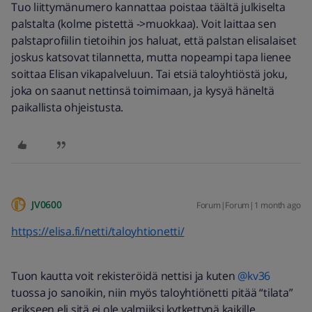
Tuo liittymänumero kannattaa poistaa täältä julkiselta
palstalta (kolme pistettä ->muokkaa). Voit laittaa sen
palstaprofiilin tietoihin jos haluat, että palstan elisalaiset
joskus katsovat tilannetta, mutta nopeampi tapa lienee
soittaa Elisan vikapalveluun. Tai etsiä taloyhtiöstä joku,
joka on saanut nettinsä toimimaan, ja kysyä häneltä
paikallista ohjeistusta.
JV0600
Forum|Forum|1 month ago
https://elisa.fi/netti/taloyhtionetti/
Tuon kautta voit rekisteröidä nettisi ja kuten ​
@kv36
tuossa jo sanoikin, niin myös taloyhtiönetti pitää “tilata”
erikseen eli sitä ei ole valmiiksi kytkettynä kaikille.