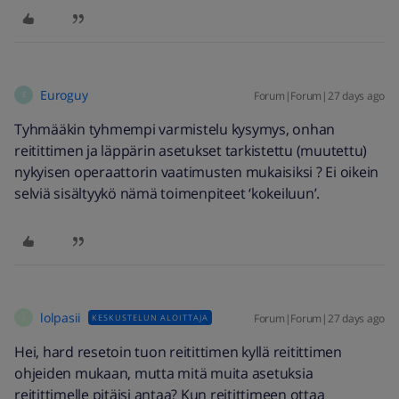
Euroguy
Forum|Forum|27 days ago
E
Tyhmääkin tyhmempi varmistelu kysymys, onhan
reitittimen ja läppärin asetukset tarkistettu (muutettu)
nykyisen operaattorin vaatimusten mukaisiksi ? Ei oikein
selviä sisältyykö nämä toimenpiteet ‘kokeiluun’.
lolpasii
Forum|Forum|27 days ago
KESKUSTELUN ALOITTAJA
L
Hei, hard resetoin tuon reitittimen kyllä reitittimen
ohjeiden mukaan, mutta mitä muita asetuksia
reitittimelle pitäisi antaa? Kun reitittimeen ottaa