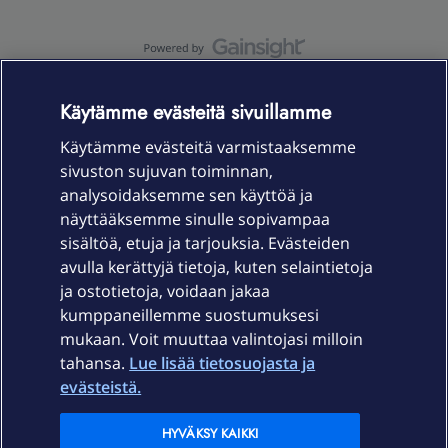
OmaYhteisö-käyttöehdot
Accessibility statement
Käytämme evästeitä sivuillamme
Käytämme evästeitä varmistaaksemme
sivuston sujuvan toiminnan,
Laitteet & liittymät
analysoidaksemme sen käyttöä ja
näyttääksemme sinulle sopivampaa
sisältöä, etuja ja tarjouksia. Evästeiden
Palvelut
avulla kerättyjä tietoja, kuten selaintietoja
ja ostotietoja, voidaan jakaa
Tuki
kumppaneillemme suostumuksesi
mukaan. Voit muuttaa valintojasi milloin
tahansa.
Lue lisää tietosuojasta ja
Ajankohtaista
evästeistä.
Elisa Oyj
HYVÄKSY KAIKKI