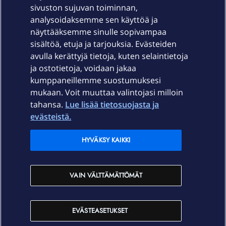
sivuston sujuvan toiminnan,
Laitteet & liittymät
analysoidaksemme sen käyttöä ja
näyttääksemme sinulle sopivampaa
sisältöä, etuja ja tarjouksia. Evästeiden
Palvelut
avulla kerättyjä tietoja, kuten selaintietoja
ja ostotietoja, voidaan jakaa
Tuki
kumppaneillemme suostumuksesi
mukaan. Voit muuttaa valintojasi milloin
tahansa.
Lue lisää tietosuojasta ja
Ajankohtaista
evästeistä.
Elisa Oyj
HYVÄKSY KAIKKI
In English
VAIN VÄLTTÄMÄTTÖMÄT
På Svenska
EVÄSTEASETUKSET