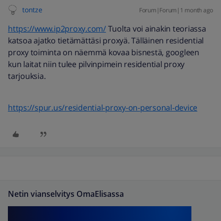
tontze
Forum|Forum|1 month ago
https://www.ip2proxy.com/
Tuolta voi ainakin teoriassa
katsoa ajatko tietämättäsi proxyä. Tälläinen residential
proxy toiminta on näemmä kovaa bisnestä, googleen
kun laitat niin tulee pilvinpimein residential proxy
tarjouksia.
https://spur.us/residential-proxy-on-personal-device
Netin vianselvitys OmaElisassa