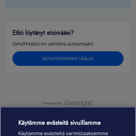
Etkö löytänyt etsimääsi?
OmaYhteisö on valmiina auttamaan!
ESITÄ KYSYMYKSESI TÄÄLLÄ!
OmaYhteisö-käyttöehdot
Accessibility statement
Käytämme evästeitä sivuillamme
Käytämme evästeitä varmistaaksemme