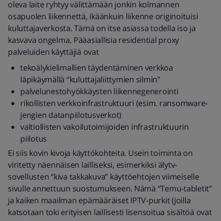
oleva laite ryhtyy välittämään jonkin kolmannen
osapuolen liikennettä, ikäänkuin liikenne originoituisi
kuluttajaverkosta. Tämä on itse asiassa todella iso ja
kasvava ongelma. Pääasiallisia residential proxy
palveluiden käyttäjiä ovat
tekoälykielimallien täydentäminen verkkoa
läpikäymällä “kuluttajaliittymien silmin”
palvelunestohyökkäysten liikennegenerointi
rikollisten verkkoinfrastruktuuri (esim. ransomware-
jengien datanpiilotusverkot)
valtiollisten vakoilutoimijoiden infrastruktuurin
piilotus
Ei siis kovin kivoja käyttökohteita. Usein toiminta on
viritetty näennäisen lailliseksi, esimerkiksi älytv-
sovellusten “kiva takkakuva” käyttöehtojen viimeiselle
sivulle annettuun suostumukseen. Nämä “Temu-tabletit”
ja kaiken maailman epämääräiset IPTV-purkit (joilla
katsotaan toki erityisen laillisesti lisensoitua sisältöä ovat