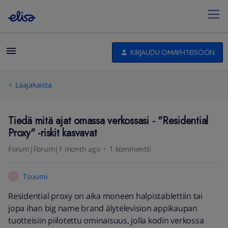
KIRJAUDU OMAYHTEISÖÖN
Laajakaista
Tiedä mitä ajat omassa verkossasi - "Residential
Proxy" -riskit kasvavat
Forum|Forum|1 month ago
1 kommentti
Tsuumi
T
Residential proxy on aika moneen halpistablettiin tai
jopa ihan big name brand älytelevision appikaupan
tuotteisiin piilotettu ominaisuus, jolla kodin verkossa