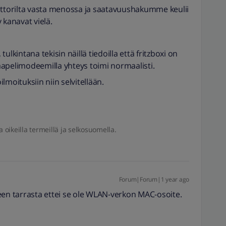
attorilta vasta menossa ja saatavuushakumme keulii
v kanavat vielä.
 tulkintana tekisin näillä tiedoilla että fritzboxi on
 kaapelimodeemilla yhteys toimi normaalisti.
ilmoituksiin niin selvitellään.
a oikeilla termeillä ja selkosuomella.
Forum|Forum|1 year ago
een tarrasta ettei se ole WLAN-verkon MAC-osoite.