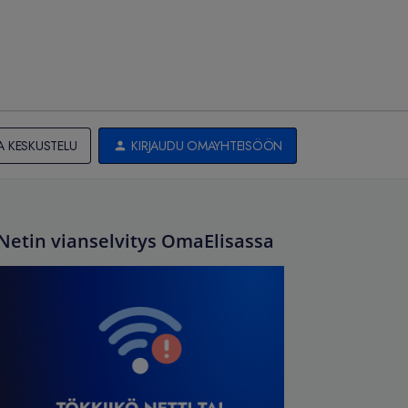
A KESKUSTELU
KIRJAUDU OMAYHTEISÖÖN
Netin vianselvitys OmaElisassa