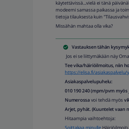
käytettävissä...vielä ei tänä päivänä
modeemi samassa paikassa ja toim
tietoja tilauksesta kuin "Tilausvahvi
Missähän mahtaa olla vika?
Vastauksen tähän kysymyk
Jos ei se liittymäkään näy OmaE
Tee vika/häiriöilmoitus, niin h
https://elisa.fi/asiakaspalvelu/
Asiakaspalvelupuhelu:
010 190 240 (mpm/pvm myös jo
Numerossa
voi tehdä myös
vi
Arjet, pyhät. (Kuuntelet vaan 
Hitaampia vaihtoehtoja:
Soittakaa minulle
Häiriöilmoit