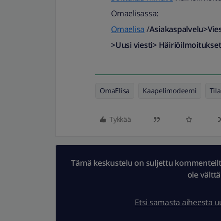
Omaelisassa:
Omaelisa
/
Asiakaspalvelu>Viest
>Uusi viesti> Häiriöilmoitukse
OmaElisa
Kaapelimodeemi
Til
Tykkää
Tämä keskustelu on suljettu kommenteilta.
ole vältt
Etsi samasta aiheesta 