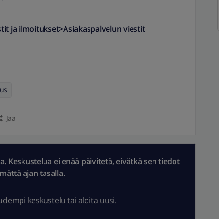
it ja ilmoitukset>Asiakaspalvelun viestit
t
aus
Jaa
 Keskustelua ei enää päivitetä, eivätkä sen tiedot
ämättä ajan tasalla.
uudempi keskustelu
tai
aloita uusi.