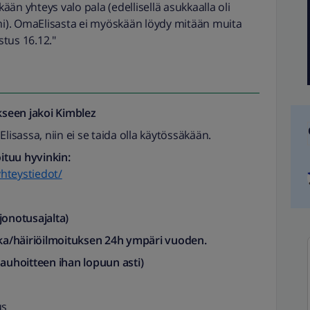
kään yhteys valo pala (edellisellä asukkaalla oli
i). OmaElisasta ei myöskään löydy mitään muita
stus 16.12."
seen jakoi
Kimblez
lisassa, niin ei se taida olla käytössäkään.
oituu hyvinkin:
yhteystiedot/
notusajalta)​
ka/häiriöilmoituksen
24h ympäri vuoden.
nauhoitteen ihan lopuun asti)
us