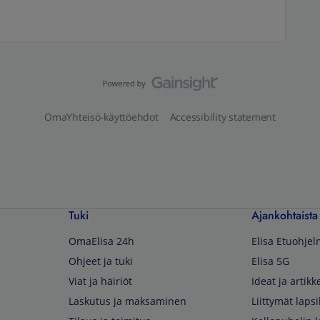
OmaYhteisö-käyttöehdot
Accessibility statement
Tuki
Ajankohtaista
OmaElisa 24h
Elisa Etuohje
Ohjeet ja tuki
Elisa 5G
Viat ja häiriöt
Ideat ja artikke
Laskutus ja maksaminen
Liittymät lapsi