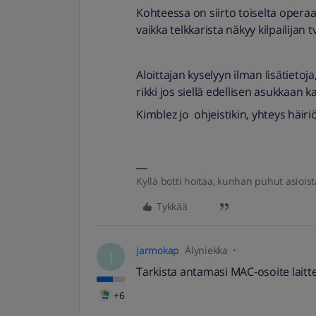
Kohteessa on siirto toiselta opera
vaikka telkkarista näkyy kilpailijan t
Aloittajan kyselyyn ilman lisätietoja,
rikki jos siellä edellisen asukkaan
Kimblez jo ohjeistikin, yhteys häiriö
Kyllä botti hoitaa, kunhan puhut asioist
Tykkää
jarmokap
Älyniekka
J
Tarkista antamasi MAC-osoite laitt
+6