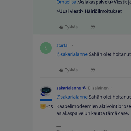
Omaelisa
/
Asiakaspalvelu>Viestit j
>Uusi viesti> Häiriöilmoitukset
Tykkää
starfall
S
@sakarialanne
Sähän olet hoitanut 
Tykkää
sakarialanne
Elisalainen
@sakarialanne
Sähän olet hoitanut 
Kaapelimodeemien aktivointiprosessi
+25
asiakaspalvelun kautta tämä case.