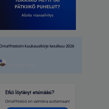
OmaYhteisön kuukausikirje kesäkuu 2026
1 kuukausi sitten
Etkö löytänyt etsimääsi?
OmaYhteisö on valmiina auttamaan!