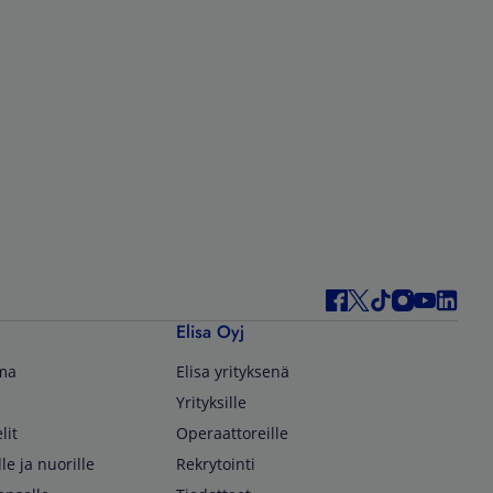
Elisa Oyj
lma
Elisa yrityksenä
Yrityksille
lit
Operaattoreille
lle ja nuorille
Rekrytointi