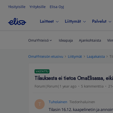
Yksityisille
Yrityksille
Elisa Oyj
Laitteet
Liittymät
Palvelut
OmaYhteisö
Ideapaja
Ajankohtaista
Vii
OmaYhteisön etusivu
Liittymät
Laajakaista
Ti
VASTATTU
Tilauksesta ei tietoa OmaElisassa, eikä
Forum|Forum|1 year ago
5 kommenttia
21
Tuholainen
Tiedonhaluinen
T
Tilasin 16.12. kaapelinetin ja annoin