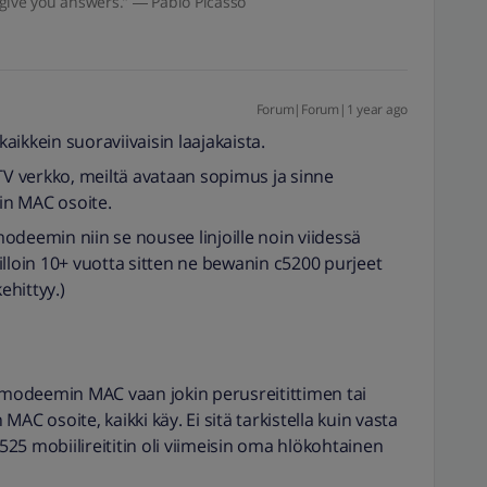
give you answers.” ― Pablo Picasso
Forum|Forum|1 year ago
ikkein suoraviivaisin laajakaista.
-TV verkko, meiltä avataan sopimus ja sinne
in MAC osoite.
odeemin niin se nousee linjoille noin viidessä
illoin 10+ vuotta sitten ne bewanin c5200 purjeet
ehittyy.)
limodeemin MAC vaan jokin perusreitittimen tai
AC osoite, kaikki käy. Ei sitä tarkistella kuin vasta
25 mobiilireititin oli viimeisin oma hlökohtainen