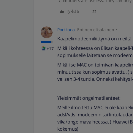
“Computers are useless. They can only 
Tykkää
Porkkana
Entinen elisalainen
Kaapelimodeemiliittymä on meiltä ka
Mikäli kohteessa on Elisan kaapeli
+17
sopimukselle laitetaan se modeem
Mikäli se MAC on toimivan kaapelim
minuutissa kun sopimus avattu. ( s
vei sen 3-4 tuntia. Onneksi kehitys k
Yleisimmät ongelmatilanteet:
Meille ilmoitettu MAC ei ole kaape
adsl/vdsl modeemin tai lintulaudan M
vika/ongelmavaiheessa. ( Huawei B5
kokemus)