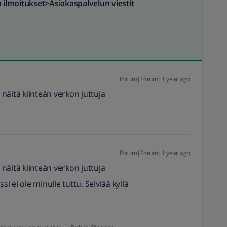
a ilmoitukset>Asiakaspalvelun viestit
Forum|Forum|1 year ago
näitä kiinteän verkon juttuja
Forum|Forum|1 year ago
näitä kiinteän verkon juttuja
 ei ole minulle tuttu. Selviää kyllä