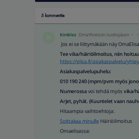
5 kommenttia
Kimblez
OmaYhteisön luottojäsen
K
Jos ei se liittymäkään näy OmaElisas
Tee vika/häiriöilmoitus, niin hoituu
https://elisa.fi/asiakaspalvelu/yhte
Asiakaspalvelupuhelu:
010 190 240 (mpm/pvm myös jonotu
Numerossa
voi tehdä myös
vika/h
Arjet, pyhät. (Kuuntelet vaan nauh
Hitaampia vaihtoehtoja:
Soittakaa minulle
Häiriöilmoitus
Omaelisassa: