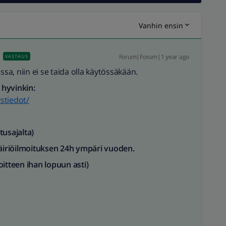
Vanhin ensin
Forum|Forum|1 year ago
VASTAUS
sa, niin ei se taida olla käytössäkään.
 hyvinkin:
ystiedot/
sajalta)​
äiriöilmoituksen
24h ympäri vuoden.
oitteen ihan lopuun asti)