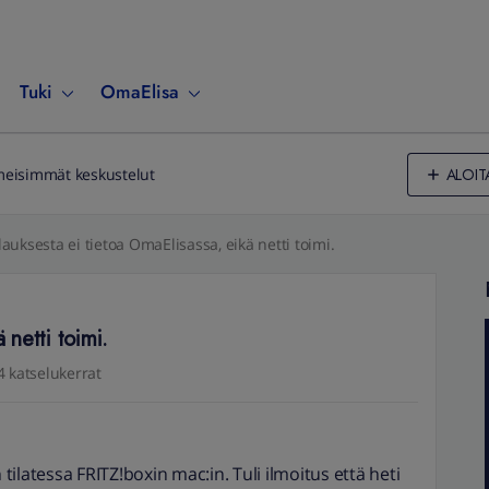
Tuki
OmaElisa
ALOIT
meisimmät keskustelut
lauksesta ei tietoa OmaElisassa, eikä netti toimi.
 netti toimi.
4 katselukerrat
 tilatessa FRITZ!boxin mac:in. Tuli ilmoitus että heti