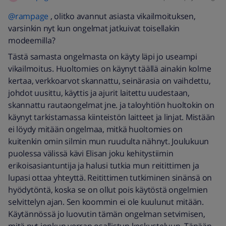
@rampage
, olitko avannut asiasta vikailmoituksen,
varsinkin nyt kun ongelmat jatkuivat toisellakin
modeemilla?
Tästä samasta ongelmasta on käyty läpi jo useampi
vikailmoitus. Huoltomies on käynyt täällä ainakin kolme
kertaa, verkkoarvot skannattu, seinärasia on vaihdettu,
johdot uusittu, käyttis ja ajurit laitettu uudestaan,
skannattu rautaongelmat jne. ja taloyhtiön huoltokin on
käynyt tarkistamassa kiinteistön laitteet ja linjat. Mistään
ei löydy mitään ongelmaa, mitkä huoltomies on
kuitenkin omin silmin mun ruudulta nähnyt. Joulukuun
puolessa välissä kävi Elisan joku kehitystiimin
erikoisasiantuntija ja halusi tutkia mun reitittimen ja
lupasi ottaa yhteyttä. Reitittimen tutkiminen sinänsä on
hyödytöntä, koska se on ollut pois käytöstä ongelmien
selvittelyn ajan. Sen koommin ei ole kuulunut mitään.
Käytännössä jo luovutin tämän ongelman setvimisen,
mitä nyt jonkun verran osallistun keskusteluun. Tänään