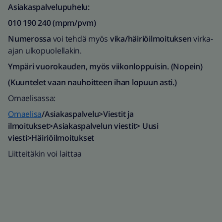
Asiakaspalvelupuhelu:
010 190 240 (mpm/pvm)​
Numerossa
voi tehdä myös
vika/häiriöilmoituksen
virka-
ajan ulkopuolellakin.
Ympäri vuorokauden, myös viikonloppuisin. (Nopein)
(Kuuntelet vaan nauhoitteen ihan lopuun asti.)
Omaelisassa:
Omaelisa
/Asiakaspalvelu>Viestit ja
ilmoitukset>Asiakaspalvelun viestit>
Uusi
viesti>Häiriöilmoitukset
Liitteitäkin voi laittaa