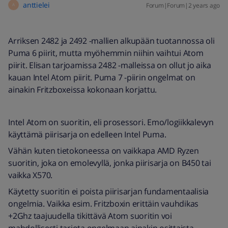
anttielei
Forum|Forum|2 years ago
A
Arriksen 2482 ja 2492 -mallien alkupään tuotannossa oli
Puma 6 piirit, mutta myöhemmin niihin vaihtui Atom
piirit. Elisan tarjoamissa 2482 -malleissa on ollut jo aika
kauan Intel Atom piirit. Puma 7 -piirin ongelmat on
ainakin Fritzboxeissa kokonaan korjattu.
Intel Atom on suoritin, eli prosessori. Emo/logiikkalevyn
käyttämä piirisarja on edelleen Intel Puma.
Vähän kuten tietokoneessa on vaikkapa AMD Ryzen
suoritin, joka on emolevyllä, jonka piirisarja on B450 tai
vaikka X570.
Käytetty suoritin ei poista piirisarjan fundamentaalisia
ongelmia. Vaikka esim. Fritzboxin erittäin vauhdikas
+2Ghz taajuudella tikittävä Atom suoritin voi
mahdollisesti tarjota ongelmaan ainakin osittaista