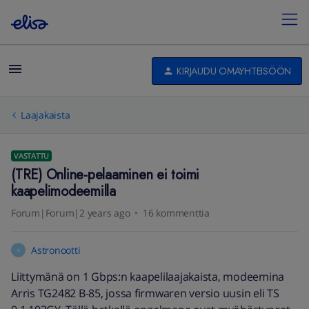
KIRJAUDU OMAYHTEISÖÖN
Laajakaista
VASTATTU
(TRE) Online-pelaaminen ei toimi
kaapelimodeemilla
Forum|Forum|2 years ago
16 kommenttia
Astronootti
A
Liittymänä on 1 Gbps:n kaapelilaajakaista, modeemina
Arris TG2482 B-85, jossa firmwaren versio uusin eli TS