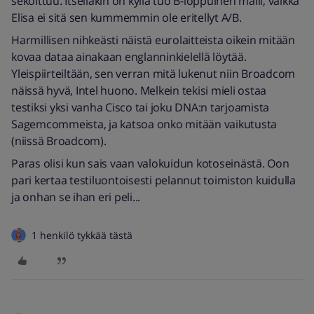
sekoittuu. Itselläkin on kyllä tuo B-loppuinen malli, vaikka
Elisa ei sitä sen kummemmin ole eritellyt A/B.
Harmillisen nihkeästi näistä eurolaitteista oikein mitään
kovaa dataa ainakaan englanninkielellä löytää.
Yleispiirteiltään, sen verran mitä lukenut niin Broadcom
näissä hyvä, Intel huono. Melkein tekisi mieli ostaa
testiksi yksi vanha Cisco tai joku DNA:n tarjoamista
Sagemcommeista, ja katsoa onko mitään vaikutusta
(niissä Broadcom).
Paras olisi kun sais vaan valokuidun kotoseinästä. Oon
pari kertaa testiluontoisesti pelannut toimiston kuidulla
ja onhan se ihan eri peli...
1 henkilö tykkää tästä