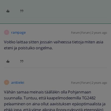
rampage
Forum|Forum|2 years ago
R
Voitko laittaa sitten jossain vaiheessa tietoja miten asia
eteni ja poistuiko ongelma.
anttielei
Forum|Forum|2 years ago
A
Vähän samaa meinais täälläkin olla Pohjanmaan
suunnalla. Tuntuu, että kaapelimodeemilla TG2482
pelaaminen on aina ollut aavistuksen epäoptimaalista ja
ehkä jopa, että viime aikoina (loppusyksystä eteenpäin)