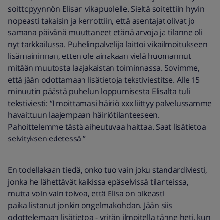
soittopyynnön Elisan vikapuolelle. Sieltä soitettiin hyvin
nopeasti takaisin ja kerrottiin, että asentajat olivat jo
samana päivänä muuttaneet etänä arvoja ja tilanne oli
nyt tarkkailussa. Puhelinpalvelija laittoi vikailmoitukseen
lisämaininnan, etten ole ainakaan vielä huomannut
mitään muutosta laajakaistan toiminnassa. Sovimme,
että jään odottamaan lisätietoja tekstiviestitse. Alle 15
minuutin päästä puhelun loppumisesta Elisalta tuli
tekstiviesti: “Ilmoittamasi häiriö xxx liittyy palvelussamme
havaittuun laajempaan häiriötilanteeseen.
Pahoittelemme tästä aiheutuvaa haittaa. Saat lisätietoa
selvityksen edetessä.”
En todellakaan tiedä, onko tuo vain joku standardiviesti,
jonka he lähettävät kaikissa epäselvissä tilanteissa,
mutta voin vain toivoa, että Elisa on oikeasti
paikallistanut jonkin ongelmakohdan. Jään siis
odottelemaan lisätietoa - yritän ilmoitella tänne heti, kun