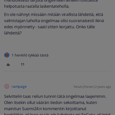
helpotusta raa’alla laskentateholla.
En ole nähnyt missään mitään virallista lähdettä, että
valmistajan taholta ongelmaa olisi suoranaisesti ikinä
edes myönnetty - saati sitten korjattu. Onko tälle
lähdettä?
1 henkilö tykkää tästä
rampage
Forum|Forum|2 years ago
R
Selvittelin taas reilun tunnin tätä ongelmaa laajemmin.
Olen itsekin ollut väärän tiedon sekoittama, kuten
mainitun Suomi24:n kommentin kirjoittanut
henkilökin, eli kyse ei siis ole kahdesta eri SoC:sta, eli Intel