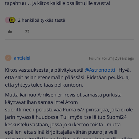
tapahtuu… Ja kiitos kaikille osallistujille avusta!
2 henkilöä tykkää tästä
R
anttielei
Forum|Forum|2 years ago
A
Kiitos vastauksesta ja päivityksestä
@Astronootti
. Hyvä,
että sait asian etenemään päässäsi. Pidetään peukkuja,
että yhteys tulee taas pelikuntoon.
Mutta kai nuo Arriksen eri revisiot samasta purkista
käyttävät ihan samaa Intel Atom
suorittimeen perustuvaa Puma 6/7 piirisarjaa, joka ei ole
järin hyvässä huudossa. Tuli myös itsellä tuo Suomi24
keskustelu vastaan, jossa joku kertoo toista - mutta
epäilen, että siinä kirjoittajalla vähän puuro ja velli