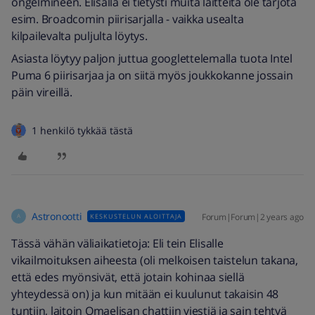
ongelmineen. Elisalla ei tietysti muita laitteita ole tarjota
esim. Broadcomin piirisarjalla - vaikka usealta
kilpailevalta puljulta löytys.
Asiasta löytyy paljon juttua googlettelemalla tuota Intel
Puma 6 piirisarjaa ja on siitä myös joukkokanne jossain
päin vireillä.
1 henkilö tykkää tästä
Astronootti
Forum|Forum|2 years ago
KESKUSTELUN ALOITTAJA
A
Tässä vähän väliaikatietoja: Eli tein Elisalle
vikailmoituksen aiheesta (oli melkoisen taistelun takana,
että edes myönsivät, että jotain kohinaa siellä
yhteydessä on) ja kun mitään ei kuulunut takaisin 48
tuntiin, laitoin Omaelisan chattiin viestiä ja sain tehtyä