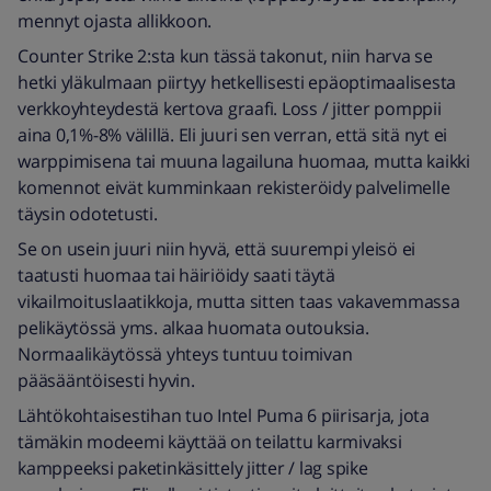
mennyt ojasta allikkoon.
Counter Strike 2:sta kun tässä takonut, niin harva se
hetki yläkulmaan piirtyy hetkellisesti epäoptimaalisesta
verkkoyhteydestä kertova graafi. Loss / jitter pomppii
aina 0,1%-8% välillä. Eli juuri sen verran, että sitä nyt ei
warppimisena tai muuna lagailuna huomaa, mutta kaikki
komennot eivät kumminkaan rekisteröidy palvelimelle
täysin odotetusti.
Se on usein juuri niin hyvä, että suurempi yleisö ei
taatusti huomaa tai häiriöidy saati täytä
vikailmoituslaatikkoja, mutta sitten taas vakavemmassa
pelikäytössä yms. alkaa huomata outouksia.
Normaalikäytössä yhteys tuntuu toimivan
pääsääntöisesti hyvin.
Lähtökohtaisestihan tuo Intel Puma 6 piirisarja, jota
tämäkin modeemi käyttää on teilattu karmivaksi
kamppeeksi paketinkäsittely jitter / lag spike