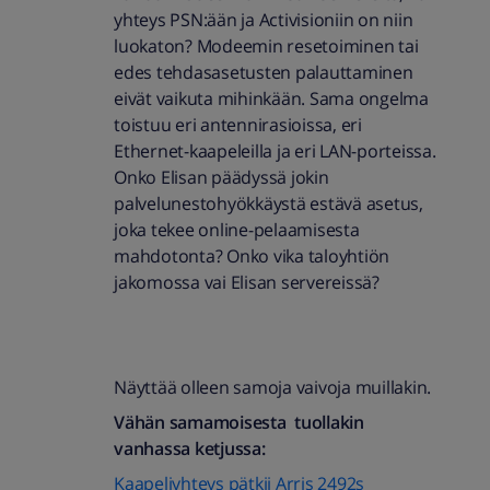
yhteys PSN:ään ja Activisioniin on niin
luokaton? Modeemin resetoiminen tai
edes tehdasasetusten palauttaminen
eivät vaikuta mihinkään. Sama ongelma
toistuu eri antennirasioissa, eri
Ethernet-kaapeleilla ja eri LAN-porteissa.
Onko Elisan päädyssä jokin
palvelunestohyökkäystä estävä asetus,
joka tekee online-pelaamisesta
mahdotonta? Onko vika taloyhtiön
jakomossa vai Elisan servereissä?
Näyttää olleen samoja vaivoja muillakin.
Vähän samamoisesta tuollakin
vanhassa ketjussa:
Kaapeliyhteys pätkii Arris 2492s