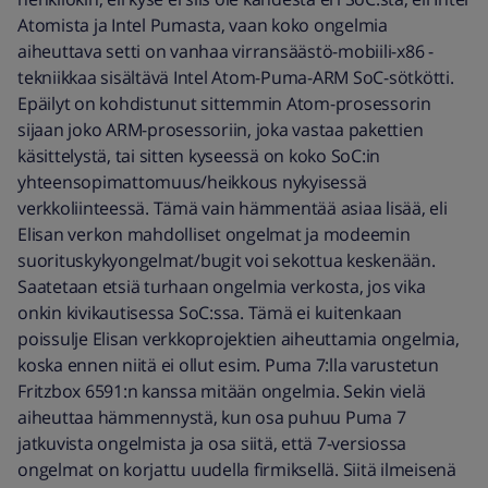
Atomista ja Intel Pumasta, vaan koko ongelmia
aiheuttava setti on vanhaa virransäästö-mobiili-x86 -
tekniikkaa sisältävä Intel Atom-Puma-ARM SoC-sötkötti.
Epäilyt on kohdistunut sittemmin Atom-prosessorin
sijaan joko ARM-prosessoriin, joka vastaa pakettien
käsittelystä, tai sitten kyseessä on koko SoC:in
yhteensopimattomuus/heikkous nykyisessä
verkkoliinteessä. Tämä vain hämmentää asiaa lisää, eli
Elisan verkon mahdolliset ongelmat ja modeemin
suorituskykyongelmat/bugit voi sekottua keskenään.
Saatetaan etsiä turhaan ongelmia verkosta, jos vika
onkin kivikautisessa SoC:ssa. Tämä ei kuitenkaan
poissulje Elisan verkkoprojektien aiheuttamia ongelmia,
koska ennen niitä ei ollut esim. Puma 7:lla varustetun
Fritzbox 6591:n kanssa mitään ongelmia. Sekin vielä
aiheuttaa hämmennystä, kun osa puhuu Puma 7
jatkuvista ongelmista ja osa siitä, että 7-versiossa
ongelmat on korjattu uudella firmiksellä. Siitä ilmeisenä