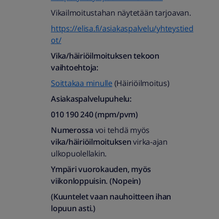
Vikailmoitustahan näytetään tarjoavan.
https://elisa.fi/asiakaspalvelu/yhteystied
ot/
Vika/häiriöilmoituksen tekoon
vaihtoehtoja:
Soittakaa minulle
(Häiriöilmoitus)
Asiakaspalvelupuhelu:
010 190 240 (mpm/pvm)​
Numerossa
voi tehdä myös
vika/häiriöilmoituksen
virka-ajan
ulkopuolellakin.
Ympäri vuorokauden, myös
viikonloppuisin. (Nopein)
(Kuuntelet vaan nauhoitteen ihan
lopuun asti.)