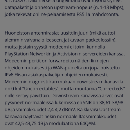
9.1.103GY. Tällä hetkellä ongelmana ovat myöhästyneet
datapaketit ja onneton upstream-nopeus (n. 1-13 Mbps),
jotka tekevät online-pelaamisesta PS5:lla mahdotonta.
Huoneiston antennirasiat uusittiin juuri (mikä auttoi
aiemmin vaivana olleeseen, jatkuvaan packet lossiin),
mutta jostain syystä modeemi ei toimi kunnolla
PlayStation Networkin ja Activisionin servereiden kanssa.
Modeemin portit on forwardoitu näiden firmojen
ohjeiden mukaisesti ja WAN-puolelta on jopa poistettu
IPv6 Elisan asiakaspalvelijan ohjeiden mukaisesti.
Modeemin diagnostiikan mukaan downstream-kanavilla
on 0 kpl ”Uncorrectables”, mutta muutamia ”Correcteds”
niille kertyy päivittäin. Downstream-kanavissa arvot ovat
pysyneet normaaleissa lukemissa eli SNR on 38,61-38,98
dB ja voimakkuudet 2,4-4,2 dBmV. Kaikki viisi Upstream-
kanavaa näyttävät nekin normaaleilta: voimakkuudet
ovat 42,5-43,75 dB ja modulaationa 64QAM.