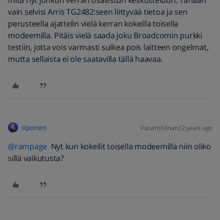
vain selvisi Arris TG2482:seen liittyvää tietoa ja sen
perusteella ajattelin vielä kerran kokeilla toisella
modeemilla. Pitäis vielä saada joku Broadcomin purkki
testiin, jotta vois varmasti sulkea pois laitteen ongelmat,
mutta sellaista ei ole saatavilla tällä haavaa.
ilponen
Forum|Forum|2 years ago
@rampage
Nyt kun kokeilit toisella modeemilla niin oliko
sillä vaikutusta?