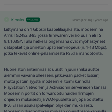
Kimblez
Forum|Forum|2 years ago
VASTAUS
K
Liittymänä on 1 Gbps:n kaapelilaajakaista, modeemina
Arris TG2482 B-85, jossa firmwaren versio uusin eli TS
9.1.103GY. Tällä hetkellä ongelmana ovat myöhästyneet
datapaketit ja onneton upstream-nopeus (n. 1-13 Mbps),
jotka tekevät online-pelaamisesta PS5:lla mahdotonta.
Huoneiston antennirasiat uusittiin juuri (mikä auttoi
aiemmin vaivana olleeseen, jatkuvaan packet lossiin),
mutta jostain syystä modeemi ei toimi kunnolla
PlayStation Networkin ja Activisionin servereiden kanssa.
Modeemin portit on forwardoitu näiden firmojen
ohjeiden mukaisesti ja WAN-puolelta on jopa poistettu
IPv6 Elisan asiakaspalvelijan ohjeiden mukaisesti.
Modeemin diagnostiikan mukaan downstream-kanavilla