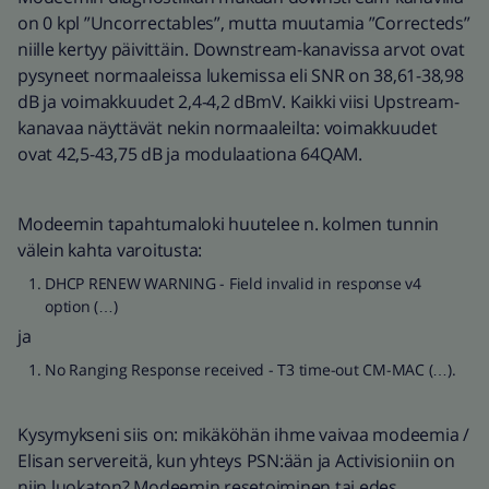
on 0 kpl ”Uncorrectables”, mutta muutamia ”Correcteds”
niille kertyy päivittäin. Downstream-kanavissa arvot ovat
pysyneet normaaleissa lukemissa eli SNR on 38,61-38,98
dB ja voimakkuudet 2,4-4,2 dBmV. Kaikki viisi Upstream-
kanavaa näyttävät nekin normaaleilta: voimakkuudet
ovat 42,5-43,75 dB ja modulaationa 64QAM.
Modeemin tapahtumaloki huutelee n. kolmen tunnin
välein kahta varoitusta:
DHCP RENEW WARNING - Field invalid in response v4
option (…)
ja
No Ranging Response received - T3 time-out CM-MAC (…).
Kysymykseni siis on: mikäköhän ihme vaivaa modeemia /
Elisan servereitä, kun yhteys PSN:ään ja Activisioniin on
niin luokaton? Modeemin resetoiminen tai edes