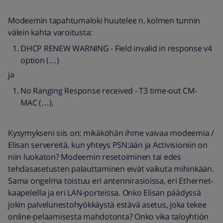
Modeemin tapahtumaloki huutelee n. kolmen tunnin
välein kahta varoitusta:
DHCP RENEW WARNING - Field invalid in response v4
option (…)
ja
No Ranging Response received - T3 time-out CM-
MAC (…).
Kysymykseni siis on: mikäköhän ihme vaivaa modeemia /
Elisan servereitä, kun yhteys PSN:ään ja Activisioniin on
niin luokaton? Modeemin resetoiminen tai edes
tehdasasetusten palauttaminen eivät vaikuta mihinkään.
Sama ongelma toistuu eri antennirasioissa, eri Ethernet-
kaapeleilla ja eri LAN-porteissa. Onko Elisan päädyssä
jokin palvelunestohyökkäystä estävä asetus, joka tekee
online-pelaamisesta mahdotonta? Onko vika taloyhtiön