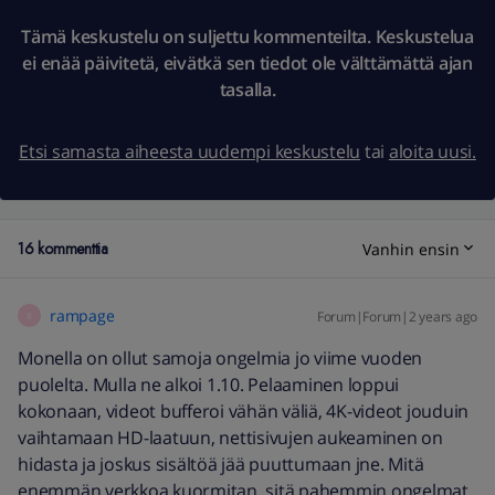
Tämä keskustelu on suljettu kommenteilta. Keskustelua
ei enää päivitetä, eivätkä sen tiedot ole välttämättä ajan
tasalla.
Etsi samasta aiheesta uudempi keskustelu
tai
aloita uusi.
16 kommenttia
Vanhin ensin
rampage
Forum|Forum|2 years ago
R
Monella on ollut samoja ongelmia jo viime vuoden
puolelta. Mulla ne alkoi 1.10. Pelaaminen loppui
kokonaan, videot bufferoi vähän väliä, 4K-videot jouduin
vaihtamaan HD-laatuun, nettisivujen aukeaminen on
hidasta ja joskus sisältöä jää puuttumaan jne. Mitä
enemmän verkkoa kuormitan, sitä pahemmin ongelmat