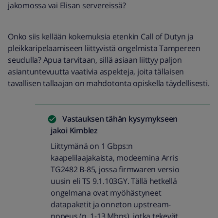
jakomossa vai Elisan servereissä?
Onko siis kellään kokemuksia etenkin Call of Dutyn ja
pleikkaripelaamiseen liittyvistä ongelmista Tampereen
seudulla? Apua tarvitaan, sillä asiaan liittyy paljon
asiantuntevuutta vaativia aspekteja, joita tällaisen
tavallisen tallaajan on mahdotonta opiskella täydellisesti.
Vastauksen tähän kysymykseen
jakoi
Kimblez
Liittymänä on 1 Gbps:n
kaapelilaajakaista, modeemina Arris
TG2482 B-85, jossa firmwaren versio
uusin eli TS 9.1.103GY. Tällä hetkellä
ongelmana ovat myöhästyneet
datapaketit ja onneton upstream-
nopeus (n. 1-13 Mbps), jotka tekevät