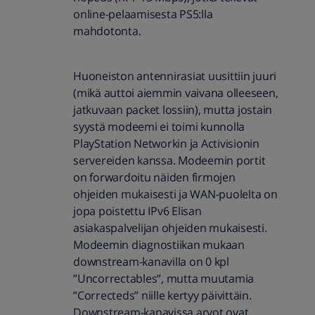
online-pelaamisesta PS5:lla
mahdotonta.
Huoneiston antennirasiat uusittiin juuri
(mikä auttoi aiemmin vaivana olleeseen,
jatkuvaan packet lossiin), mutta jostain
syystä modeemi ei toimi kunnolla
PlayStation Networkin ja Activisionin
servereiden kanssa. Modeemin portit
on forwardoitu näiden firmojen
ohjeiden mukaisesti ja WAN-puolelta on
jopa poistettu IPv6 Elisan
asiakaspalvelijan ohjeiden mukaisesti.
Modeemin diagnostiikan mukaan
downstream-kanavilla on 0 kpl
”Uncorrectables”, mutta muutamia
”Correcteds” niille kertyy päivittäin.
Downstream-kanavissa arvot ovat