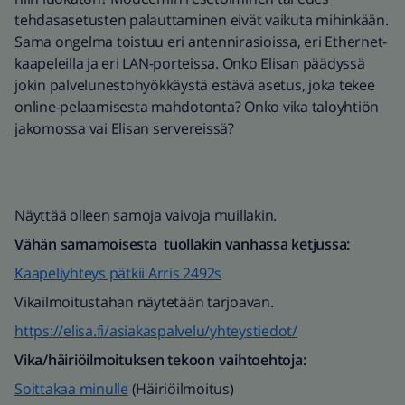
tehdasasetusten palauttaminen eivät vaikuta mihinkään.
Sama ongelma toistuu eri antennirasioissa, eri Ethernet-
kaapeleilla ja eri LAN-porteissa. Onko Elisan päädyssä
jokin palvelunestohyökkäystä estävä asetus, joka tekee
online-pelaamisesta mahdotonta? Onko vika taloyhtiön
jakomossa vai Elisan servereissä?
Näyttää olleen samoja vaivoja muillakin.
Vähän samamoisesta tuollakin vanhassa ketjussa:
Kaapeliyhteys pätkii Arris 2492s
Vikailmoitustahan näytetään tarjoavan.
https://elisa.fi/asiakaspalvelu/yhteystiedot/
Vika/häiriöilmoituksen tekoon vaihtoehtoja:
Soittakaa minulle
(Häiriöilmoitus)