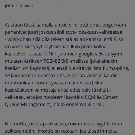
jotain selviää.
Vastaan tässä samalla anttieleille, että omat ongelmani
pahenivat juuri joskus siinä syys- lokakuun vaihteessa
- voisikohan sillä olla tekemistä asian kanssa, että Elisa
on vasta siirtynyt käyttämään IPv6-protokollaa
kaapeliverkossaan? Niin ja omien google-selvittelyjeni
mukaan Arriksen TG2482 B(!) -mallissa (joka ainakin
itselläni on käytössä) ei enää ole sitä viallista Puma-piiriä,
se kai vaivasi ainoastaan ns. A-sarjaa. Arris ei kai ole
muutoinkaan kovin hyvässä maineessa (eikä
käsittääkseni valmistaja enää edes päivitä niitä) -
veikkaan, että jos modeemi käyttäisi SQM:ää (Smart
Queue Management), näitä ongelmia ei olisi…
No mutta, joka tapauksessa, toivottavasti vyyhti alkaa
selkenemään. Ilmoittelen tosiaan, jos tässä ihmeitä