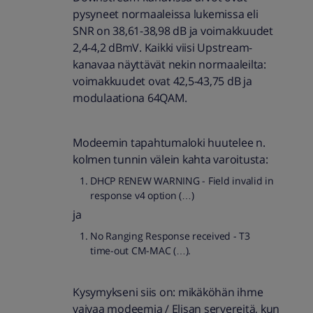
pysyneet normaaleissa lukemissa eli
SNR on 38,61-38,98 dB ja voimakkuudet
2,4-4,2 dBmV. Kaikki viisi Upstream-
kanavaa näyttävät nekin normaaleilta:
voimakkuudet ovat 42,5-43,75 dB ja
modulaationa 64QAM.
Modeemin tapahtumaloki huutelee n.
kolmen tunnin välein kahta varoitusta:
DHCP RENEW WARNING - Field invalid in
response v4 option (…)
ja
No Ranging Response received - T3
time-out CM-MAC (…).
Kysymykseni siis on: mikäköhän ihme
vaivaa modeemia / Elisan servereitä, kun