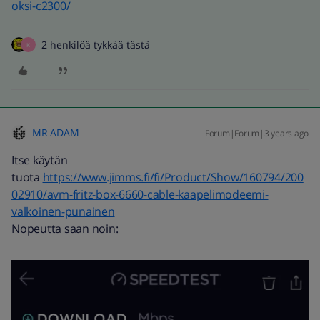
oksi-c2300/
2 henkilöä tykkää tästä
K
MR ADAM
Forum|Forum|3 years ago
Itse käytän
tuota
https://www.jimms.fi/fi/Product/Show/160794/200
02910/avm-fritz-box-6660-cable-kaapelimodeemi-
valkoinen-punainen
Nopeutta saan noin: