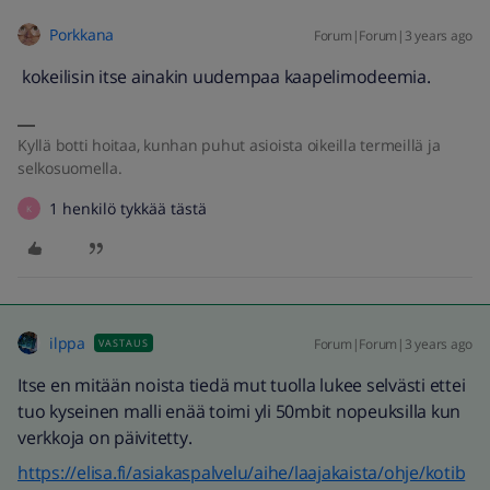
Porkkana
Forum|Forum|3 years ago
kokeilisin itse ainakin uudempaa kaapelimodeemia.
Kyllä botti hoitaa, kunhan puhut asioista oikeilla termeillä ja
selkosuomella.
1 henkilö tykkää tästä
K
ilppa
Forum|Forum|3 years ago
VASTAUS
Itse en mitään noista tiedä mut tuolla lukee selvästi ettei
tuo kyseinen malli enää toimi yli 50mbit nopeuksilla kun
verkkoja on päivitetty.
https://elisa.fi/asiakaspalvelu/aihe/laajakaista/ohje/kotib