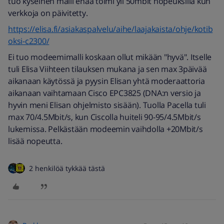
tuo kyseinen malli enää toimi yli 50mbit nopeuksilla kun
verkkoja on päivitetty.
https://elisa.fi/asiakaspalvelu/aihe/laajakaista/ohje/kotib
oksi-c2300/
Ei tuo modeemimalli koskaan ollut mikään "hyvä". Itselle
tuli Elisa Viihteen tilauksen mukana ja sen max 3päivää
aikanaan käytössä ja pyysin Elisan yhtä moderaattoria
aikanaan vaihtamaan Cisco EPC3825 (DNA:n versio ja
hyvin meni Elisan ohjelmisto sisään). Tuolla Pacella tuli
max 70/4.5Mbit/s, kun Ciscolla huiteli 90-95/4.5Mbit/s
lukemissa. Pelkästään modeemin vaihdolla +20Mbit/s
lisää nopeutta.
2 henkilöä tykkää tästä