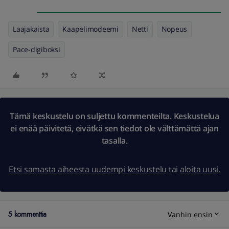
Laajakaista
Kaapelimodeemi
Netti
Nopeus
Pace-digiboksi
Tämä keskustelu on suljettu kommenteilta. Keskustelua
ei enää päivitetä, eivätkä sen tiedot ole välttämättä ajan
tasalla.
Etsi samasta aiheesta uudempi keskustelu
tai
aloita uusi.
5 kommenttia
Vanhin ensin