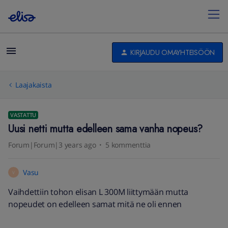
KIRJAUDU OMAYHTEISÖÖN
Laajakaista
VASTATTU
Uusi netti mutta edelleen sama vanha nopeus?
Forum|Forum|3 years ago
5 kommenttia
Vasu
V
Vaihdettiin tohon elisan L 300M liittymään mutta
nopeudet on edelleen samat mitä ne oli ennen