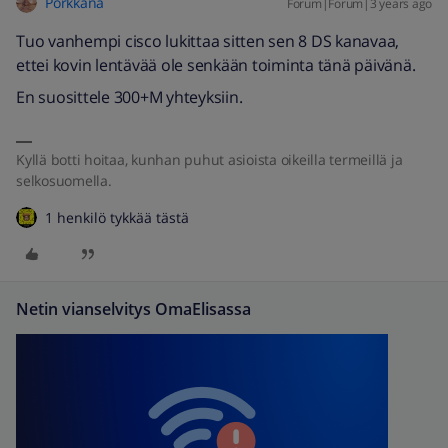
Porkkana
Forum|Forum|3 years ago
Tuo vanhempi cisco lukittaa sitten sen 8 DS kanavaa,
ettei kovin lentävää ole senkään toiminta tänä päivänä.
En suosittele 300+M yhteyksiin.
Kyllä botti hoitaa, kunhan puhut asioista oikeilla termeillä ja
selkosuomella.
1 henkilö tykkää tästä
Netin vianselvitys OmaElisassa