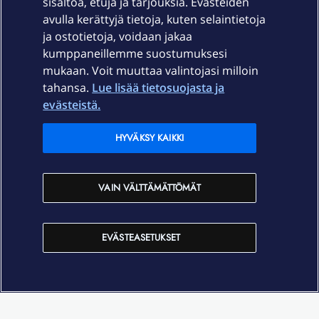
sisältöä, etuja ja tarjouksia. Evästeiden
Palvelut
avulla kerättyjä tietoja, kuten selaintietoja
ja ostotietoja, voidaan jakaa
Tuki
kumppaneillemme suostumuksesi
mukaan. Voit muuttaa valintojasi milloin
tahansa.
Lue lisää tietosuojasta ja
Ajankohtaista
evästeistä.
Elisa Oyj
HYVÄKSY KAIKKI
In English
VAIN VÄLTTÄMÄTTÖMÄT
På Svenska
EVÄSTEASETUKSET
Sopimusehdot
Tietosuoja
Saavutettavuus
Evästeasetukset
Tekijänoikeudet © 2026 Elisa Oyj.