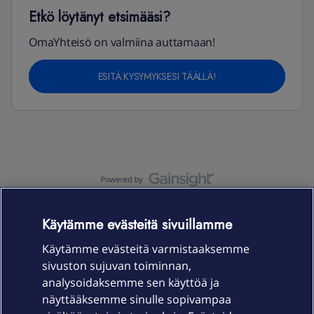
Etkö löytänyt etsimääsi?
OmaYhteisö on valmiina auttamaan!
ESITÄ KYSYMYKSESI TÄÄLLÄ!
OmaYhteisö-käyttöehdot
Accessibility statement
Käytämme evästeitä sivuillamme
Käytämme evästeitä varmistaaksemme
sivuston sujuvan toiminnan,
Laitteet & liittymät
analysoidaksemme sen käyttöä ja
näyttääksemme sinulle sopivampaa